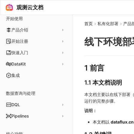
更新日志
观测云文档
2025 年
开始使用
2024 年
首页
私有化部署
产品
产品介绍
2023 年
线下环境部
2022 年
概念先解
开始注册
2021 年
客户价值
注册免费版
快速入门
2020 年
注册商业版
安装并使用 DataKit
DataKit
1 前言
2019 年
版本区分
从官网注册商业版
快速创建仪表板
在 Linux 上安装
更新日志
集成
常见问题
从云厂商注册商业版
1.1 本文档说明
开始使用监控器
在 Windows 上安装
DataKit 安装
2025
在阿里云云市场开通
开启 APM 链路追踪
在 macOS 上安装
数据查询与处理
DataKit 使用
2021~2024
主机安装
本文档主要以在线下部署（
在阿里云海外云市场开通
在 Kubernetes 上安装
运行的完整步骤。
DataKit 配置
容器安装
服务管理
DQL
在阿里云云市场开通专属版
以 Kubernetes helm 方式安装
说明：
DataKit 开发手册
批量安装
状态查看
主配置
Kubernetes
DQL 查询入口
Pipelines
在 AWS 云市场开通
Docker 安装
离线安装
更新
采集器配置
HTTP API
Helm
本文档以
dataflux.cn
DQL 函数
管理 Pipelines
在华为云云商店购买
Datakit Operator
DQL 查询
选举配置
文档撰写
Docker
核心功能
高级函数