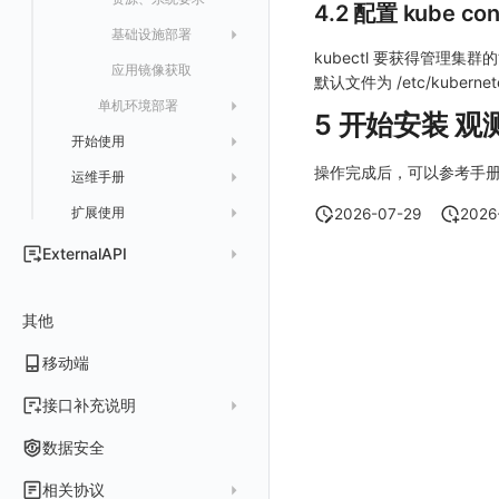
4.2 配置 kube con
Func 函数
告警策略
成员管理
新建
DQL 数据异步查询
自定义等级 删除
附件删除
统一目录实体类型详情
绑定索引
创建数据查询任务
修改
删除
列出已上传的分片列表
创建多步拨测任务
新建
新建
列出
获取
列出
获取 LLM 配置
获取
列出
获取日志索引 Tags 信息
采样
基础设施部署
账单分析
通知对象管理
角色管理
分享
DQL 数据查询(旧版)
列出
默认配置状态 获取
附件下载
统一目录实体类型创建
绑定索引配置修改
获取数据查询任务结果
修改单个数据访问规则
列出文件树
修改多步拨测任务
导出
修改
创建
创建
alert-policy
添加 LLM 配置
新增
获取
workspace-member
获取非日志文本数据 Schema 信息
kubectl 要获得管理集群的
应用镜像获取
代理
默认文件为 /etc/kuber
免登录 Token
API Key 管理
删除
DQL 数据查询
执行外部函数
获取账单计费项消费累计
默认配置状态修改
统一目录实体类型修改
启用/禁用 索引配置
启用/禁用
合并分片生成文件
列出
导入
删除
修改
修改
自定义通知日期
列出
修改 LLM 配置
修改
新建
角色权限
列出
列出
成员列出
获取非日志文本数据 Tags 信息
单机环境部署
NFS
5 开始安装 观
图表图片
黑名单
取消快照/图表分享
同组织 Trace 查询
获取账单信息
附件上传
统一目录实体类型删除
删除索引
删除
取消一个分片上传事件
获取
修改
批量删除
禁用
禁用
创建
删除 LLM 配置
删除
修改
团队管理
获取
列出
列出
邀请成员
列出权限信息
生成 token（旧接口，将于 2026-05-31 下架）
创建(该接口于 2025-12-30 日下架,推荐使用 v2版接口)
开始使用
资源、系统要求
Ingress-Nginx
Pipelines
获取账户余额
生成认证 code
获取时序趋势图
附件删除
上传单个文件内容
官方节点列出
替换导入
禁用/启用
启用
启用
获取
删除
SSO 管理
新建
获取
列出
创建 v2
创建
添加成员(部署版)
列出
操作完成后，可以参考手
运维手册
如何开始
离线部署
Kubernetes Storage NFS
数据访问
附件下载
删除
批量禁用/启用
删除
删除
修改
导出
修改
删除
获取
列出
获取
获取
删除成员
获取
sso(2026年05月31日下架)
作废 token（旧接口，将于 2026-05-31 下架）
扩展使用
升级商业版
部署配置手册
Kubernetes Storage OpenEBS
2026-07-29
2026
敏感数据脱敏
作废认证 code
启用/禁用
批量删除
删除
导入
删除
验证
新建
新建
列出
修改
删除
sso
获取 SSO 配置
批量开启关闭成员个人 API Key
修改(该接口于 2025-12-30 日下架,推荐使用 v2版接口)
SSO 管理
运维FAQ
计量数据结构与使用
应用服务配置项手册
Kubernetes
ExternalAPI
工作空间
批量删除
新建
修改
获取
获取
列出
修改 v2
删除
修改成员
新建
映射规则
SSO 配置 列出
获取 SSO 配置
管理后台手册
使用FAQ
kubernetes集群
MySQL
Keycloak 单点登录（部署版）
APM 服务拓扑跨空间配置说明
公共请求参数
工作空间自定义配置
删除
修改
新建
获取
新建
删除
修改
新建 SSO 配置
列出 SSO 配置
获取映射规则列表
自定义映射规则(部署版)
其他
升级观测云
工作空间管理
开启自身的可观测
观测云底座
日志引擎
配置 Keycloak 单点登录映射规则
查看器报“视图模板不存在”
公共响应结构
属性声明
导入
删除
新建单个数据访问规则
新建
修改
索引关键字段获取
更新 SSO 配置
新建 SSO 配置
新建映射规则
添加映射配置
容量规划
用户管理
域名访问修改成IP访问
Doris
日志引擎存储空间不足
Doris
Azure AD 单点登录（部署版）
移动端
签名认证
跨空间授权
导出
启用/禁用
修改
修改
工作空间资源导出
索引关键字段修改
获取
删除 SSO 配置
更新 SSO 配置
修改映射规则
修改映射配置
自定义映射
菜单管理
配置邮件服务
GuanceDB
监控器问题排查
日志引擎容量规划
OpenSearch 高可用
前台账号
跨站点授权
启用/禁用
导入
修改单个数据访问规则
启用/禁用
索引加速字段配置修改
修改
列出
删除 SSO 配置
删除映射规则
自定义映射规则列出
工作空间资源任务状态查询
获取 SSO 映射列表
接口补充说明
LDAP 单点登录
模版管理
切换域名
OpenSearch
数据断档问题排查
GuanceDB 引擎
管理后台账号
列出
账号管理
导出
删除
删除
工作空间资源导入
获取
生成跨站点授权 meta
新建映射规则
开启/禁用映射规则
启用/禁用 SSO 配置
删除 SSO 自定义映射规则
关于内置角色的说明
数据安全
字段管理
切换日志引擎
Redis
集成中的 DataWay 列表为空
OIDC 单点登录自定义域名替换操作步骤（已不再推荐）
工作空间成员
获取
列出
禁用/启用
工作空间资源任务取消
添加
导入跨站点授权 meta
默认配置状态修改
修改 SSO 映射规则
批量删除 SSO 自定义映射规则
未恢复事件查询
相关协议
设置管理
切换时序引擎
数据写入延迟如何处理
helm
自定义 OIDC 接入（部署版）