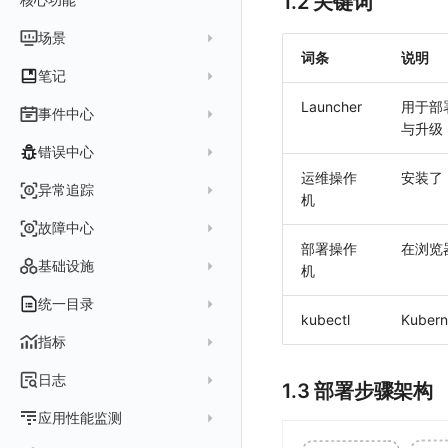
1.2 关键词
Pipeline 手册
在微软云云商店购买
其它命令
代理配置
AWS ECS Fargate
DQL VS 其它查询语言
DBSCAN
场景
快速开始
故障排查
DataKit Operator
AWS EKS
词条
说明
PromQL 快速上手
本地 Func 如何上报自定义高级函数
基础和原理
仪表板
笔记
虚拟互联网接入
其它配置方式
GCP GKE Autopilot
无数据排查
更新日志
Platypus 语法
各数据类别数据处理
可视化图表
列表管理
Launcher
用于部署
创建/编辑笔记
事件中心
性能展示
Bug Report 分析
阿里云接入
Asyncprofile
配置综述
与升级
内置函数
Grok 模式
视图变量
页面管理
图表类型
Chart Block 配置说明
所有事件
错误中心
Datakit Metrics
华为云接入
DDTrace
DCA
附加功能
报告
图表配置
变量查询
历史版本
时序图
运维操作
安装了 
未恢复事件
AWS 接入
Flameshot
Git
创建错误投递规则
异常追踪
性能基准和优化
Reference Table
笔记
图表查询
对象映射
柱状图
机
变更事件
logfwd
配置中心支持
错误列表
创建 Issue
故障中心
Offload
查看器
图表 JSON
饼图
简单查询
智能监控事件
logging
部署操作
在浏览器
错误规则详情
管理 Issue
故障列表
内置视图
图表链接
快速搭建
概览图
表达式查询
基础设施
机
事件详情
pyspy
常见问题
分析看板
故障详情
常见问题
事件关联
列表管理
绑定内置视图
排行榜
DQL 查询
默认链接
主机
统一目录
常见问题
日程
kubectl
Kube
故障分析看板
页面管理
表格图
PromQL 查询
自定义链接
容器
新建实体对象
指标
配置管理
值班
中国地图
数据源查询
场景示例
进程
类型
实体列表
指标采集
日志
等级定义
1.3 部署步骤架构
配置管理
世界地图
数据库
分析看板
Containers
实体详情
指标分析
日志采集
Issue 发现
应用性能监测
常见问题
等级定义
散点图
网络
Kubernetes
实体类型管理
指标管理
浏览器日志采集
通知策略