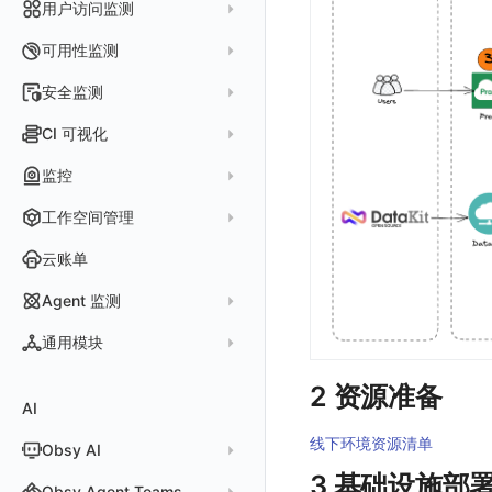
数据采集
等级映射
用户访问监测
气泡图
资源目录
总览
Pods
全景拓扑图
生成指标
小程序日志采集
服务
关联 Web 应用访问
故障自动分析
直方图
Web
常见问题
拓扑
数据上报
Services
可用性监测
常见问题
日志查看器
分析看板
配置应用性能监测采样
性能指标
故障聚合规则
矩形树图
小程序
更新日志
网络流
Deployments
拨测任务
安全监测
BPF 网络日志
日志列表
链路
应用性能监测关联日志
服务拓扑
Webhook配置
蜂窝图
Android
应用接入
更新日志
设备
Nodes
概览
API 拨测
新建检测规则
CI 可视化
错误追踪
日志详情
错误追踪
服务详情
手动安装
Java 日志关联链路数据
热力图
iOS/tvOS/macOS
前端框架插件接入
应用接入
更新日志
网络路径
Replica Sets
查看器
网络路径拨测
HTTP
管理检测规则
官方检测库
数据采集
索引
监控
Profiling
自动注入
在主机上部署
Python 日志关联链路数据
拓扑图
HarmonyOS
SSR 框架下接入
远程配置与强制采样
快速开始
更新日志
Jobs
自建节点管理
多步拨测
ICMP
信号
自定义创建
查看器
跨工作空间索引查询
日志索引
监控器
查看器
在 Kubernetes 上部署
在主机上部署
工作空间管理
SLO
React Native
Electron 应用接入
应用接入
迁移指南
更新日志
基于 Uniapp 开发框架的小程序接入
Cron Jobs
常见问题
浏览器拨测
TCP
执行日志
概览
常见问题
原生直写索引
智能监控
官方模板库
列表
在 Kubernetes 上部署
账号设置
仪表盘
Flutter
应用数据采集
应用数据采集
配置说明
快速开始
快速开始
更新日志
云账单
Daemonset
WEBSOCKET
Arbiter
外部索引
SLO
检测规则
应用智能检测
详情页
安装 Datakit Operator
偏好设置
漏斗图
UniApp
WebSocket 长连接采集
高级场景
应用接入
应用接入
快速开始
更新日志
SDK 初始化
自定义用户访问监测 SDK 采集数据内容
Statefulset
SSL
Agent 监测
语法
SLS Logstore
静默管理
自定义模板库
云账单智能监控
新建 SLO
阈值检测
安装 Helm
其他设置
桑基图
C++
自定义 View
应用数据采集
配置说明
配置说明
应用接入
快速开始
更新日志
自定义用户标识
RUM 配置
自定义标签
Persistent Volumes
应用列表
内置函数
通用模块
Elasticsearch
告警策略
监控器列表
主机智能检测
管理 SLO
突变检测
空间设置
数据列表
Unity
故障排查
高级场景
高级场景
配置说明
应用接入
快速开始
快速开始
Log 配置
自定义采集规则
SDK 初始化
SDK 初始化
自定义用户访问监测 SDK 采集数据内容
自定义添加额外的数据TAG
PVC
查看器
新建 Agent 监测应用
查看器
OpenSearch
通知对象管理
恢复监控器
Kubernetes 智能检测
SLO 详情
新建告警策略
区间检测
2 资源准备
MFA 管理
关键指标
告警统计图
查看器
应用数据采集
应用数据采集
高级场景
配置说明
应用接入
应用接入
快速开始
自定义用户标识
自定义添加 Action
Trace 配置
数据采集脱敏
RUM 配置
自定义标签使用
RUM 配置
SDK 初始化
如何配置用户访问监测采样
自定义标签与全局上下文
AI
分析看板
新建 LLM 监测应用
快照
搜索
日志易
常见问题
运算符
日志智能检测
管理告警策略
钉钉机器人
区间检测 V2
属性声明
功能菜单
监控器总览
分析看板
Hook Resource
故障排查
故障排查
应用数据采集
高级场景
配置说明
配置说明
应用接入
Session（会话）
自定义添加 Error
WebView 监测
Log 配置
数据采集自定义规则
Log 配置
数据采集脱敏
RUM 配置
自定义标签使用
SDK 初始化
自定义添加额外的数据 TAG
线下环境资源清单
Obsy AI
筛选
保存快照
火山引擎 TLS
真值表
用户访问智能检测
告警聚合通知模板
企业微信机器人
离群检测
字段管理
日志延迟可见
文本
会话重放
Action
故障排查
应用数据采集
高级场景
高级场景
配置说明
View（页面）
自定义添加 Action
Trace 配置
数据采集脱敏
Trace 配置
Log 配置
数据采集自定义规则
RUM 配置
自定义标签使用
SDK 初始化
SDK 初始化
动态配置与动态更新地址
动态配置与动态更新地址
3 基础设施部
时间控件
分享快照
Obsy Copilot
Obsy Agent Teams