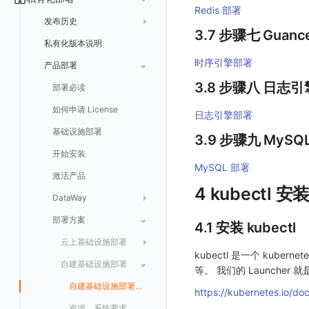
敏感数据扫描
数据转发至谷歌云 GCS
异常追踪
仪表板轮播
未恢复事件列出
创建
Redis 部署
常见问题
阿里云
华为云账号结算
支持中心
发布历史
实验室
创建扫描规则
故障中心
笔记
获取事件内容
频道
获取
列出
3.7 步骤七 Guance
AWS
云监控（指标数据）
为云资源上报数据添加额外的 Tags
账单管理
私有化版本说明
2025 年
SSO 管理
管理扫描规则
自定义新建
错误中心
新版笔记
手动恢复事件
Issue
故障列表
删除
获取
列出
列出
华为云
注意事项
AWS 客户端的多种认证方式
时序引擎部署
账户管理
产品部署
2024 年
支持中心
SAML
官方规则库
基础设施
查看器
创建事件
日程
值班
错误中心
修改
新建
获取
列出
新建
列出
获取故障 AI 自动分析配置
腾讯云
云监控（指标数据）
云监控（指标数据）
3.8 步骤八 日志
工作空间管理
2023 年
部署必读
OIDC
Status Page
配置示例
统一目录
内置视图
配置管理
配置管理
错误中心规则
基础设施
获取
修改
删除
获取
列出
修改
获取
列出
列出
列出
设置故障 AI 自动分析配置
Azure
云监控（指标数据）
常见问题
2022 年
如何申请 License
日志引擎部署
角色映射
工单管理
阿里云 IDaaS
日志
服务管理
资源目录
实体列表
导出
删除
导出
创建
获取
列出
删除
新建
获取
通知策略
列出
获取
等级 列出
详情
列出
获取所有 label
火山引擎
Azure 客户端授权配
基础设施部署
3.9 步骤九 MyS
常见问题
Authing
指标
服务性能
拓扑图
聚类查询
导入
导入
修改
删除
获取
列出
订阅
修改
新建
Issue 发现
获取
新建
自定义等级 添加
更新
获取
修改主机 label
列出
统一目录实体列表
列出
GoogleCloud
云监控（指标数据）
云监控（指标数据）
开始安装
Azure AD
用户访问监测
索引
获取指标集相关信息
扩展信息配置
创建
删除
导出
导出
获取
列出
回复 列出
修改
新建
修改
自定义等级 修改
操作记录列表
新建
创建
统一目录实体详情
获取查询任务结果
获取
新建自动发现配置
统一目录拓扑实体字段定义
OBCloud
GCP 客户端授权配置
MySQL 部署
激活产品
IAM Identity Center
可用性监测
数据转发
聚合生成指标
应用
修改
新建
新建
新建
获取
回复 创建
删除
修改
删除
自定义等级 删除
评论列表
修改
修改
统一目录实体导出
发送查询任务
列出
指标和标签信息获取
新增
修改自动发现配置
统一目录拓扑字段筛选项
云监控（指标数据）
云监控（指标数据）
4 kubectl 
DataWay
Okta
监控
数据访问
SourceMap
拨测任务
修改
修改
修改
导出
回复 修改
故障评论 查询
默认配置状态 获取
添加评论
禁用/启用
删除
统一目录实体创建
统一目录拓扑查询
获取索引信息
列出
列出
快速列出 RUM 配置
修改
获取自动发现配置
获取指标集列表，支持搜索功能
部署方案
版本历史
4.1 安装 kubectl
Keycloak
LLM监测
自建节点管理
监控器
导入
删除
删除
回复 删除
故障评论 创建
默认配置状态修改
修改评论
删除
导出
统一目录实体修改
导出
获取
列出
新建
添加 RUM 配置
列出
创建
删除
自动发现配置列出
获取指标集 Schema 信息
Dataway 安装使用
云上基础设施部署
管理
SLO
应用
导出
等级 列出
回复 修改
统一目录实体删除
导入
新建
获取
获取指标 Tags 信息
获取
修改 RUM 配置
删除
删除
列出
外部事件监控器事件接受
禁用/启用自动发现配置
kubectl 是一个 ku
数据分流
自建基础设施部署
资源、系统要求
等。 我们的 Launch
快照管理
智能巡检
字段管理
自定义等级 添加
故障操作记录 查询
创建默认类型索引
修改
新建
获取日志 Schema 信息
修改
删除 RUM 配置
分片上传初始化
修改
获取
列出
创建
快速列出 LLM 配置
删除自动发现配置
统一目录实体字段值数量统计
数据聚合和采样
阿里云部署手册
自建基础设施部署手册
https://kubernetes.io/doc
DQL 数据查询
静默配置
全局标签
列出
自定义等级 修改
附件上传
统一目录实体类型列表
修改默认类型索引配置
删除
新建单个数据访问规则
获取日志索引列表
禁用/启用
上传单个分片
禁用/启用
删除
获取
获取
列出
列出 LLM 配置
列出
聚合
华为云部署手册
资源、系统要求