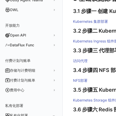
事件等级
飞书机器人
日志检测
全局标签
视频
用户洞察
FAQ
故障排查
应用数据采集
应用数据采集
高级场景
Resource（资源）
Web
自定义添加 Error
符号文件上传
WebView 数据监测
Trace 配置
数据采集脱敏
Log 配置
数据采集自定义规则
RUM 配置
RUM 配置
自定义标签
SDK 初始化
小程序 JS SDK 远程配置
URLSession 自定义 Network 采集
维度分析
套餐与积分
可观测分析
Agent 管理
自定义事件通知模板
Webhook 自定义
进程异常检测
OWL
3.1 步骤一 创建 Ku
环境变量
图片
数据访问
故障排查
故障排查
故障排查
Action（操作）
移动端
会话热图
隐私与权限说明
Trace 配置
数据采集脱敏
Log 配置
Log 配置
自定义采集规则
RUM 配置
自定义标签使用
如何接入会话重放
动态配置与动态更新地址
动态配置与动态更新地址
自定义标签与 BridgeContext
显示列
数据检索
我的任务
监控器内部原理
简单 HTTP 请求
Agent 创建
基础设施存活检测 V2
Webhook 自定义 Body 模板
成员管理
OWL CLI
命令面板
自建追踪
Long Task（长任务）
漏斗分析
Content Provider 设置
符号文件上传
符号文件上传
WebView 数据监测
Trace 配置
数据采集脱敏
Trace 配置
Log 配置
数据采集脱敏
如何接入 canvas 录制
Android 会话重放
Kubernetes 集群部署
资源生成
开放能力
自动化
短信
Agent 容器安装
应用性能指标检测
角色管理
OWL MCP Server
邀请成员
手动安装
IFrame
SourceMap
Error（错误）
手动兼容接入
WebView 数据监测
WebView 数据监测
Trace 配置
原生与 Unity 混合开发
故障排除
iOS 会话重放
Widget Extension 数据采集
原生与 Flutter 混合开发
3.2 步骤二 Kubern
知识服务
任务接入
语音电话
Agent 服务运维
用户访问指标检测
Open API
API Keys 管理
故障排查
权限清单
自动安装
快速开始
仪表板列表
自定义环境变量
SourceMap 配置
WebView 数据监测
Flutter 会话重放
Publish Package 相关配置
原生与 React Native 混合开发
Kubernetes Ingress 组
用量统计
Slack
Agent 正向代理配置
组合检测
Client Token 管理
Open API
快速开始
工具清单
其他
公共请求参数
脚本上传 sourcemap
tvOS 数据采集
React Native 会话重放
Android Resource 手动配置
DataFlux Func
3.3 步骤三 代理部
Agent 版本历史
Teams
技能
可用性数据检测
黑名单
常见问题
工具清单
公共响应结构
数据拦截与修改
Webpack 上传 sourcemap
Func 托管版
Obscli
Telegram Bot
MCP 服务
网络数据检测
数据转发
命令参考
付费计划与账单
接口签名认证
Vite 上传 sourcemap
页面性能
访问代理
云账号管理
消息渠道
外部事件检测
数据访问
新建转发规则
使用限制
内容安全策略
3.4 步骤四 NFS 
存储与计费明细
外部数据源
AWS
Agent 协作（A2A）
基础设施变更检测
正则表达式
管理转发规则
数据转发至 AWS S3
请求示例
脚本市场
阿里云
一般图表数据返回
数据存储策略
付费计划与账单
NFS部署
可编程检测
审计事件
FAQ
模版库
数据转发至华为云 OBS
OpenAPI SDK
华为云
拓扑图数据返回
基础
折线图
商业版
3.5 步骤五 Kubern
费用结算方式
费用中心
分享管理
数据转发至阿里云 OSS
公共错误定义
腾讯云
云同步脚本集
饼图
企业版
计费产生逻辑
常见问题
费用中心账号结算
名词解释
Kubernetes Storage 
跨工作空间授权
数据转发至 Kafka 消息队列
场景
Azure
表格图
如何开启
常见问题
计费价格明细
私有化部署
阿里云账号结算
注册与版本
登录方式
3.6 步骤六 Redis
字段展示权限
数据转发至火山引擎 TOS
事件
仪表板
脚本清单
亚马逊云账号结算
结算与账单
私有化部署
账户概览