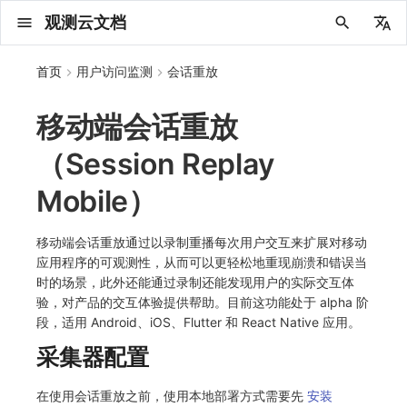
观测云文档
中文
首页
用户访问监测
会话重放
English
移动端会话重放
2025 年
概念先解
注册免费版
安装并使用 DataKit
更新日志
DQL 查询入口
管理 Pipelines
仪表板
创建/编辑笔记
所有事件
创建错误投递规则
创建 Issue
故障列表
主机
新建实体对象
指标采集
日志采集
数据采集
Web 应用接入
更新日志
更新日志
更新日志
更新日志
更新日志
更新日志
更新日志
快速开始
更新日志
快速开始
快速开始
Session（会话）
如何接入会话重放
会话热图
SourceMap 配置
数据拦截与修改
拨测任务
新建检测规则
数据采集
监控器
账号设置
应用列表
查看器
Obsy Copilot
Agent 管理
OWL CLI
公共请求参数
Func 托管版
数据存储策略
费用结算方式
名词解释
发布历史
公共请求参数
关于内置角色的说明
观测云商业版订阅协议
从官网注册商业版
在 Linux 上安装
2025
主机安装
服务管理
主配置
HTTP API
DBSCAN
PromQL 快速上手
快速开始
列表管理
图表类型
变量查询
快速搭建
绑定内置视图
等级定义
等级定义
类型
总览
数据上报
日志列表
日志索引
关联 Web 应用访问
性能指标
手动安装
用户标识
自定义用户标识
SDK 初始化
自定义标签
SDK 初始化
自定义标签使用
SDK 初始化
自定义标签与全局上下文
SDK 初始化
自定义标签使用
SDK 初始化
自定义标签使用
SDK 初始化
小程序 JS SDK 远程配置
SDK 初始化
自定义标签使用
SDK 初始化
桌面 UI 框架
隐私与数据脱敏
SDK 初始化
自定义标签
SDK 初始化
自定义标签使用
API 拨测
官方检测库
语法
官方模板库
应用智能检测
新建 SLO
新建告警策略
钉钉机器人
关键指标
邀请成员
权限清单
Open API
新建转发规则
模版库
创建扫描规则
SAML
Status Page
新建 Agent 监测应用
搜索
保存快照
可观测分析
Agent 创建
手动安装
快速开始
仪表板
未恢复事件列出
频道
故障列表
错误中心
基础设施
实体列表
聚类查询
获取指标集相关信息
应用
拨测任务
监控器
应用
字段管理
列出
DQL 数据异步查询
列出
获取账单计费项消费累计
获取时序趋势图
AWS
一般图表数据返回
基础
计费产生逻辑
费用中心账号结算
注册与版本
2025 年
部署必读
如何开始
部署配置手册
计量数据结构与使用
列出
列出
列出
列出
新建
初始化并获取
列出
获取
列出
有效的等级列表
模版-列出
DQL数据查询
添加映射配置
标识ID导入
apm 服务列出
在线 Datakit 列表
（Session Replay
2024 年
客户价值
注册商业版
快速创建仪表板
DataKit 安装
DQL 函数
Pipeline 手册
可视化图表
Chart Block 配置说明
未恢复事件
错误列表
管理 Issue
故障详情
容器
实体列表
指标分析
浏览器日志采集
服务
前端框架插件接入
应用接入
快速开始
迁移指南
快速开始
快速开始
快速开始
快速开始
应用接入
快速开始
应用接入
应用接入
View（页面）
如何接入 canvas 录制
漏斗分析
脚本上传 sourcemap
页面性能
概览
管理检测规则
查看器
智能监控
偏好设置
查看器
快照
套餐与积分
我的任务
OWL MCP Server
公共响应结构
云账号管理
商业版
常见问题
登录方式
私有化版本说明
公共响应结构
未恢复事件查询
观测云专属版订阅协议
从云厂商注册商业版
在 Windows 上安装
2021~2024
容器安装
状态查看
采集器配置
文档撰写
本地 Func 如何上报自定义高级函数
基础和原理
页面管理
图表配置
对象映射
列表管理
Issue 发现
等级映射
分析看板
拓扑
日志详情
原生直写索引
配置应用性能监测采样
服务拓扑
自动注入
全局 Context
自定义添加额外的数据TAG
RUM 配置
自定义采集规则
RUM 配置
数据采集自定义规则
RUM 配置
数据采集脱敏
RUM 配置
数据采集自定义规则
RUM 配置
数据采集自定义规则
RUM 配置
自定义标签与 BridgeContext
RUM 配置
数据采集自定义规则
RUM 配置
WebView2
自定义标签
RUM 配置
自定义采集规则
RUM 配置
数据采集脱敏
网络路径拨测
自定义创建
内置函数
检测规则
云账单智能监控
管理 SLO
管理告警策略
企业微信机器人
功能菜单
常见问题
管理转发规则
管理扫描规则
OIDC
工单管理
新建 LLM 监测应用
筛选
分享快照
数据检索
Agent 容器安装
自动安装
工具清单
仪表板轮播
获取事件内容
Issue
值班
错误中心规则
资源目录
拓扑图
索引
聚合生成指标
SourceMap
自建节点管理
SLO
全局标签
新建
DQL 数据查询(旧版)
执行外部函数
获取账单信息
生成认证 code
阿里云
拓扑图数据返回
云同步脚本集
计费价格明细
阿里云账号结算
结算与账单
2024 年
如何申请 License
升级商业版
运维FAQ
获取
创建
添加成员
创建
获取
修改
修改ISSUE
创建
模版-获取模版详情
修改映射配置
service map
Mobile）
2023 年
版本区分
开始使用监控器
DataKit 使用
高级函数
视图变量
变更事件
错误规则详情
分析看板
故障分析看板
进程
实体详情
指标管理
小程序日志采集
分析看板
SSR 框架下接入
远程配置与强制采样
应用接入
快速开始
应用接入
应用接入
应用接入
应用接入
配置说明
应用接入
配置说明
配置说明
Resource（资源）
故障排除
Webpack 上传 sourcemap
内容安全策略
查看器
信号
概览
SLO
其他设置
分析看板
自动化
故障排查
接口签名认证
外部数据源
企业版
账户概览
产品部署
签名认证
拓扑图图表接口
观测云免费版订阅协议
在 macOS 上安装
批量安装
更新
选举配置
Platypus 语法
图表查询
页面管理
通知策略
故障自动分析
网络流
外部索引
应用性能监测关联日志
服务详情
查看器
添加自定义 Action
自定义添加 Action
Log 配置
数据采集脱敏
Log 配置
数据采集脱敏
Log 配置
动态配置与动态更新地址
Log 配置
数据采集脱敏
Log 配置
数据采集脱敏
Log 配置
数据采集脱敏
Log 配置
Log 配置
Electron
自定义采集规则
Log 配置
Log 配置
原生与 Unity 混合开发
多步拨测
自定义模板库
主机智能检测
SLO 详情
告警聚合通知模板
飞书机器人
日志延迟可见
FAQ
角色映射
时间控件
资源生成
Agent 服务运维
快速开始
笔记
手动恢复事件
日程
配置管理
数据转发
智能巡检
成员管理
分享
DQL 数据查询
获取账户余额
华为云
亚马逊云账号结算
2023 年
基础设施部署
SSO 管理
使用FAQ
新增
获取
修改
获取
修改
列出
修改
模版-导入自定义系统模版
映射配置列出
2022 年
常见问题
开启 APM 链路追踪
DataKit 配置
DQL VS 其它查询语言
报告
智能监控事件
常见问题
日程
值班
数据库
实体类型管理
生成指标
日志查看器
链路
Electron 应用接入
基于 Uniapp 开发框架的小程序接入
配置说明
应用接入
配置说明
配置说明
配置说明
配置说明
高级场景
配置说明
高级场景
高级场景
Action（操作）
Vite 上传 sourcemap
自建节点管理
执行日志
静默管理
空间设置
任务接入
使用限制
脚本市场
常见问题
支持中心
开始使用
前台账号
单位说明
观测云 SaaS 服务等级协议
在 Kubernetes 上安装
离线安装
DQL 查询
代理配置
内置函数
图表 JSON
故障聚合规则
设备
上报自定义 Error
自定义添加 Error
Trace 配置
WebView 监测
Trace 配置
URLSession 自定义 Network 采集
Trace 配置
WebView 数据监测
Trace 配置
动态配置与动态更新地址
Trace 配置
WebView 数据监测
Trace 配置
WebView 数据监测
Trace 配置
Trace 配置
Trace 配置
Trace 配置
浏览器拨测
监控器列表
Kubernetes 智能检测
Webhook 自定义
常见问题
维度分析
知识服务
Agent 正向代理配置
工具清单
新版笔记
创建事件
配置管理
数据访问
静默配置
角色管理
删除
同组织 Trace 查询
作废认证 code
腾讯云
华为云账号结算
2022 年
开始安装
管理后台手册
升级观测云
修改
修改
更换空间拥有者
轮换工作空间 Token
列出
批量删除
管理工作空间
模版-删除自定义模版
删除映射配置
移动端会话重放通过以录制重播每次用户交互来扩展对移动
应用程序的可观测性，从而可以更轻松地重现崩溃和错误当
2021 年
DataKit 开发手册
笔记
事件详情
配置管理
配置管理
网络
全景拓扑图
常见问题
BPF 网络日志
错误追踪
采集数据说明
应用数据采集
高级场景
配置说明
高级场景
高级场景
高级场景
高级场景
应用数据采集
框架接入
应用数据采集
故障排查
Long Task（长任务）
常见问题
Arbiter
告警策略
MFA 管理
用量统计
请求示例
账单管理
运维手册
管理后台账号
飞书 SSO（OIDC）配置说明
法律声明
以 Kubernetes helm 方式安装
其它命令
DataKit Operator
附加功能
图表链接
Webhook配置
网络路径
动态配置与动态更新地址
动态配置与动态更新地址
符号文件上传
原生与 Flutter 混合开发
恢复监控器
日志智能检测
简单 HTTP 请求
显示列
技能
命令参考
查看器
告警策略
API Key 管理
取消快照/图表分享
Azure
激活产品
容量规划
启用/禁用
启用/禁用
修改
删除
删除
模版-批量删除自定义模版
开关状态设置
时的场景，此外还能通过录制还能发现用户的实际交互体
验，对产品的交互体验提供帮助。目前这功能处于 alpha 阶
2020 年
查看器
常见问题
常见问题
资源目录
错误追踪
Profiling
采样配置
应用数据采集
高级场景
应用数据采集
应用数据采集
应用数据采集
应用数据采集
故障排查
高级场景
故障排查
Error（错误）
通知对象管理
属性声明
Agent 版本历史
OpenAPI SDK
账户管理
扩展使用
工作空间成员
SourceMap 分片上传
数据安全保密协议
自定义用户访问监测 SDK 采集数据内容
Docker 安装
故障排查
其它配置方式
性能基准和优化
事件关联
符号文件上传
符号文件上传
WebView 数据监测
Publish Package 相关配置
运算符
用户访问智能检测
短信
MCP 服务
内置视图
通知对象管理
黑名单
DataWay
删除
删除
批量设置故障 AI 自动分析配置
批量删除
获取开关状态信息
段，适用 Android、iOS、Flutter 和 React Native 应用。
采集器配置
2019 年
内置视图
常见问题
索引
用户操作 Action
故障排查
应用数据采集
故障排查
故障排查
故障排查
故障排查
应用数据采集
常见问题
字段管理
Obscli
公共错误定义
工作空间管理
工作空间
部署版跨站点授权
数据安全协议
Datakit Operator
虚拟互联网接入
隐私与权限说明
Widget Extension 数据采集
原生与 React Native 混合开发
真值表
语音电话
消息渠道
服务管理
Pipelines
部署方案
修改品牌标识
删除
常见问题
跨工作空间索引查询
自定义数据与事件
故障排查
故障排查
全局标签
场景
常见问题
工作空间 API Key
同组织跨工作空间 Trace 查询
观测云费用中心用户充值协议
性能展示
Content Provider 设置
WebView 数据监测
Android Resource 手动配置
事件等级
Slack
Agent 协作（A2A）
服务性能
数据访问
使用量限制查询
在使用会话重放之前，使用本地部署方式需要先
安装