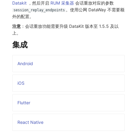
Datakit
，然后开启
RUM 采集器
会话重放对应的参数
常见问题
自定义 View
环境变量
事件
工作空间内置 API Key
观测云费用中心服务协议
手动兼容接入
tvOS 数据采集
自定义事件通知模板
Teams
敏感数据脱敏
使用量限制更新
。使用公网 DataWay 不需要额
session_replay_endpoints
外的配置。
Resource Hook
成员管理
异常追踪
角色管理
观测云移动应用隐私政策
监控器内部原理
Telegram Bot
工作空间
上传空间图片相关资源
注意
：会话重放功能需要升级 DataKit 版本至 1.5.5 及以
上。
WebSocket 长连接采集
角色管理
故障中心
Issue
观测云移动 SDK 隐私政策
工作空间自定义配置
获取图片相关资源
集成
FAQ
API Keys 管理
错误中心
分组管理
数据处理协议（DPA）
属性声明
自定义工作空间绑定信息
更新日志
Client Token 管理
基础设施
Issue 等级
观测云账号注销须知
跨空间授权
修改品牌标识
Android
黑名单
统一目录
模板管理
观测云费用中心账号注销须知
跨站点授权
工作空间-查询索引信息列表
iOS
数据转发
日志
数据查询
观测云 Obsy AI 智能服务使用协议
账号管理
工作空间-索引模板配置
数据访问
指标
登录映射规则
Flutter
正则表达式
用户访问监测
场景-仪表板
React Native
审计事件
可用性监测
链路追踪