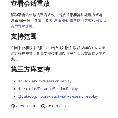
查看会话重放
分享管理
监控
DataKit清单
跨工作空间授权
LLM监测
移动端会话重放的查看方式、播放状态和异常处理方式与
Web 端一致，具体可参考
Web 会话重放访问方式
和
回放状
字段展示权限
管理
态与异常处理
。
支持范围
敏感数据扫描
快照管理
不同平台和版本的图片、画布绘制控件以及 WebView 采集
实验室
DQL 数据查询
能力存在差异，具体支持范围请以各平台会话重放接入文档
为准。
SSO 管理
Func 函数
第三方库支持
支持中心
账单分析
dd-sdk-android-session-replay
免登录 Token
dd-sdk-ios/DatadogSessionReplay
图表图片
@datadog/mobile-react-native-session-replay
2026-07-30
2026-07-13