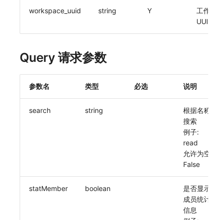
workspace_uuid
string
Y
工作空
常见问题
macOS
环境变量
事件
使用量限制更新
观测云费用中心服务协议
自定义 View
自定义事件通知模板
Teams
敏感数据脱敏
UUID
Windows
成员管理
异常追踪
上传空间图片相关资源
观测云移动应用隐私政策
Resource Hook
监控器内部原理
Telegram Bot
工作空间
Query 请求参数
C++
角色管理
故障中心
获取图片相关资源
观测云移动 SDK 隐私政策
WebSocket 长连接采集
工作空间自定义配置
Unity
API Keys 管理
错误中心
自定义工作空间绑定信息
数据处理协议（DPA）
FAQ
属性声明
参数名
类型
必选
说明
查看器
Client Token 管理
基础设施
修改品牌标识
观测云账号注销须知
更新日志
跨空间授权
search
string
根据名称/
分析看板
黑名单
统一目录
工作空间-查询索引信息列表
观测云费用中心账号注销须知
跨站点授权
搜索
例子:
会话重放
数据转发
日志
工作空间-索引模板配置
观测云 Obsy AI 智能服务使用协议
账号管理
read
允许为空:
用户洞察
数据访问
指标
False
数据访问
正则表达式
用户访问监测
statMember
boolean
是否显示
成员统计
自建追踪
审计事件
可用性监测
信息