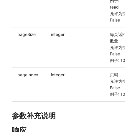
例子:
SourceMap
分享管理
监控
read
允许为空:
自定义环境变量
跨工作空间授权
LLM监测
False
其他
字段展示权限
管理
pageSize
integer
每页返回
数量
敏感数据扫描
快照管理
允许为空:
False
实验室
DQL 数据查询
例子: 10
SSO 管理
Func 函数
pageIndex
integer
页码
支持中心
账单分析
允许为空:
False
免登录 Token
例子: 10
图表图片
参数补充说明
响应