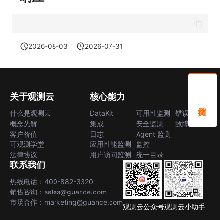
2026-08-03
2026-07-31
关于观测云
核心能力
什么是观测云
DataKit
可用性监测
错误中心
概念先解
集成
安全监测
故障中心
客户价值
日志
Agent 监测
可观测学堂
应用性能监测
监控
法律协议
用户访问监测
统一目录
联系我们
热线电话：400-882-3320
销售咨询：sales@guance.com
市场合作：marketing@guance.com
观测云公众号
观测云小助手