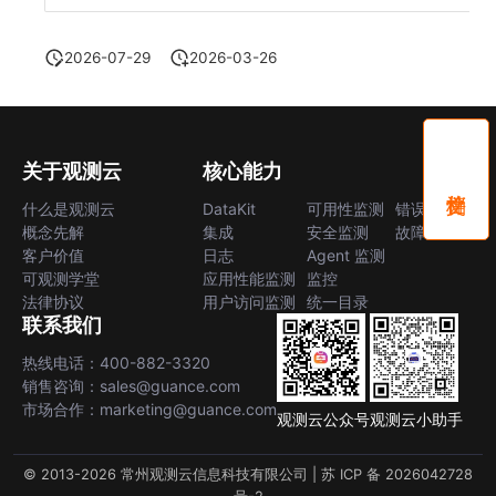
2026-07-29
2026-03-26
关于观测云
核心能力
什么是观测云
DataKit
可用性监测
错误中心
概念先解
集成
安全监测
故障中心
客户价值
日志
Agent 监测
可观测学堂
应用性能监测
监控
法律协议
用户访问监测
统一目录
联系我们
热线电话：400-882-3320
销售咨询：sales@guance.com
市场合作：marketing@guance.com
观测云公众号
观测云小助手
© 2013-2026 常州观测云信息科技有限公司 |
苏 ICP 备 2026042728