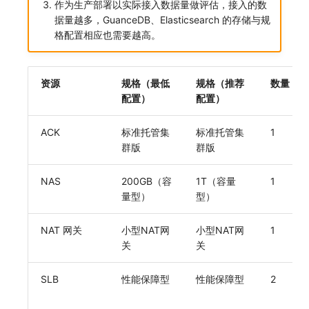
作为生产部署以实际接入数据量做评估，接入的数
据量越多，GuanceDB、Elasticsearch 的存储与规
常见问题
C++
环境变量
事件
工作空间内置 API Key
观测云费用中心服务协议
自定义事件通知模板
Teams
敏感数据脱敏
Doris
切换拨测中心
创建拨测节点报错
使用量限制更新
自定义用户访
格配置相应也需要越高。
Unity
成员管理
异常追踪
角色管理
观测云移动应用隐私政策
如何配置用户访问监测采样
监控器内部原理
Telegram Bot
工作空间
OpenSearch 高可用
华为云更改 OpenSearch 磁盘类型
指标查询报错
上传空间图片相关资源
查看器
角色管理
故障中心
Issue
观测云移动 SDK 隐私政策
Hook Resource
工作空间自定义配置
GuanceDB 引擎
配置数据转发
部署版kodo版本过期
获取图片相关资源
资源
规格（最低
规格（推荐
数量
配置）
配置）
分析看板
API Keys 管理
错误中心
分组管理
数据处理协议（DPA）
Action
属性声明
Redis
离线环境模版更新
配置 kodo-inner 查询并发数
自定义工作空间绑定信息
ACK
标准托管集
标准托管集
1
会话重放
Client Token 管理
基础设施
Issue 等级
观测云账号注销须知
FAQ
跨空间授权
helm
管理空间索引配置
修改品牌标识
群版
群版
用户洞察
黑名单
统一目录
模板管理
观测云费用中心账号注销须知
跨站点授权
通过 iframe 实现页面嵌套
工作空间-查询索引信息列表
NAS
200GB（容
1T（容量
1
量型）
型）
数据访问
数据转发
日志
数据查询
观测云 Obsy AI 智能服务使用协议
账号管理
观测云集群备份和恢复
工作空间-索引模板配置
自建追踪
数据访问
指标
登录映射规则
可靠性验证
NAT 网关
小型NAT网
小型NAT网
1
关
关
SourceMap
正则表达式
用户访问监测
场景-仪表板
Studio 自观测配置与指标说明
SLB
性能保障型
性能保障型
2
自定义环境变量
审计事件
可用性监测
链路追踪
自定义前端配色