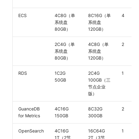
其他
分享管理
监控
DataKit清单
自定义前端语言
ECS
4C8G（单
8C16G（单
4
跨工作空间授权
LLM监测
后台管理忘记admin用户密码
系统盘
系统盘
80GB）
120GB）
字段展示权限
管理
使用阿里云 ECI 弹性伸缩 kodo-x
敏感数据扫描
快照管理
Kodo-X 拆分
2C4G（单
4C8G（单
2
系统盘
系统盘
实验室
DQL 数据查询
切换 HTTPS 访问
80GB）
120GB）
SSO 管理
Func 函数
短信模板配置说明
RDS
1C2G
2C4G
1
50GB
100GB（三
支持中心
账单分析
统一目录全景拓扑图配置说明
节点企业
版）
免登录 Token
GuanceDB
4C16G
8C32G
2
图表图片
for Metrics
150GB
300GB
OpenSearch
4C16G
16C64G
1
1T（2节
2T（3节