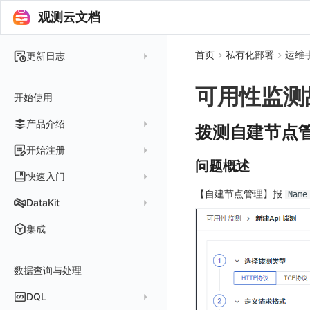
观测云文档
首页
私有化部署
运维
更新日志
2025 年
可用性监测
开始使用
2024 年
产品介绍
2023 年
拨测自建节点管理 N
2022 年
概念先解
开始注册
问题概述
2021 年
客户价值
注册免费版
快速入门
2020 年
【自建节点管理】报
注册商业版
Name
安装并使用 DataKit
DataKit
2019 年
版本区分
从官网注册商业版
快速创建仪表板
在 Linux 上安装
更新日志
集成
常见问题
从云厂商注册商业版
开始使用监控器
在 Windows 上安装
DataKit 安装
2025
在阿里云云市场开通
开启 APM 链路追踪
在 macOS 上安装
数据查询与处理
DataKit 使用
2021~2024
主机安装
在阿里云海外云市场开通
在 Kubernetes 上安装
DataKit 配置
容器安装
服务管理
DQL
在阿里云云市场开通专属版
以 Kubernetes helm 方式安装