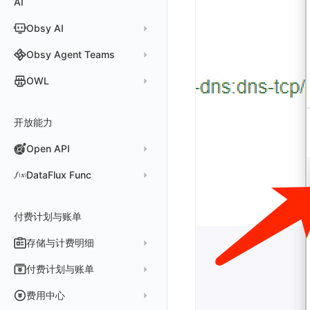
AI
分析看板
新建 LLM 监测应用
快照
搜索
日志易
常见问题
运算符
日志智能检测
管理告警策略
钉钉机器人
区间检测 V2
属性声明
功能菜单
监控器总览
Unity
WebSocket 长连接采集
故障排查
故障排查
应用数据采集
高级场景
配置说明
配置说明
快速开始
快速开始
添加自定义 Action
自定义添加 Error
WebView 监测
Log 配置
数据采集自定义规则
Log 配置
数据采集脱敏
RUM 配置
自定义标签使用
SDK 初始化
Obsy AI
筛选
保存快照
火山引擎 TLS
真值表
用户访问智能检测
告警聚合通知模板
企业微信机器人
离群检测
字段管理
日志延迟可见
文本
查看器
FAQ
故障排查
应用数据采集
高级场景
高级场景
应用接入
应用接入
快速开始
上报自定义 Error
Trace 配置
数据采集脱敏
Trace 配置
Log 配置
数据采集自定义规则
RUM 配置
自定义标签使用
SDK 初始化
SDK 初始化
动态配置与动态更新地址
动态配置与动态更新地址
时间控件
分享快照
Obsy Copilot
Obsy Agent Teams
事件等级
飞书机器人
日志检测
全局标签
视频
分析看板
更新日志
故障排查
应用数据采集
应用数据采集
配置说明
配置说明
应用接入
Session（会话）
符号文件上传
WebView 数据监测
Trace 配置
数据采集脱敏
Log 配置
数据采集自定义规则
RUM 配置
RUM 配置
自定义标签使用
小程序 JS SDK 远程配置
URLSession 自定义 Network 采集
维度分析
套餐与积分
可观测分析
Agent 管理
自定义事件通知模板
Webhook 自定义
进程异常检测
OWL
环境变量
图片
会话重放
故障排查
故障排查
框架接入
高级场景
配置说明
View（页面）
隐私与权限说明
Trace 配置
数据采集脱敏
Log 配置
Log 配置
数据采集自定义规则
SDK 初始化
SDK 初始化
动态配置与动态更新地址
动态配置与动态更新地址
自定义标签与 BridgeContext
显示列
数据检索
我的任务
监控器内部原理
简单 HTTP 请求
Agent 创建
基础设施存活检测 V2
Webhook 自定义 Body 模板
成员管理
OWL CLI
命令面板
用户洞察
高级场景
应用数据采集
高级场景
Resource（资源）
Web
Content Provider 设置
符号文件上传
符号文件上传
WebView 数据监测
Trace 配置
数据采集脱敏
Trace 配置
RUM 配置
桌面 UI 框架
RUM 配置
自定义标签
SDK 初始化
资源生成
开放能力
自动化
短信
Agent 容器安装
应用性能指标检测
角色管理
OWL MCP Server
邀请成员
手动安装
IFrame
数据访问
应用数据采集
故障排查
故障排查
Action（操作）
移动端
会话热图
手动兼容接入
WebView 数据监测
WebView 数据监测
Log 配置
WebView2
隐私与数据脱敏
Log 配置
自定义采集规则
RUM 配置
自定义标签使用
如何接入会话重放
Widget Extension 数据采集
原生与 Flutter 混合开发
知识服务
任务接入
语音电话
Agent 服务运维
用户访问指标检测
Open API
API Keys 管理
故障排查
权限清单
自动安装
快速开始
仪表板列表
自建追踪
故障排查
Long Task（长任务）
漏斗分析
WebView 数据监测
Trace 配置
Electron
自定义标签
Trace 配置
Log 配置
数据采集脱敏
如何接入 canvas 录制
Android 会话重放
Publish Package 相关配置
原生与 React Native 混合开发
用量统计
Slack
Agent 正向代理配置
组合检测
Client Token 管理
Open API
快速开始
工具清单
SourceMap
公共请求参数
Error（错误）
tvOS 数据采集
自定义采集规则
Trace 配置
原生与 Unity 混合开发
故障排除
iOS 会话重放
Android Resource 手动配置
DataFlux Func
Agent 版本历史
Teams
技能
可用性数据检测
黑名单
常见问题
工具清单
自定义环境变量
公共响应结构
SourceMap 配置
Flutter 会话重放
Func 托管版
Obscli
Telegram Bot
MCP 服务
网络数据检测
数据转发
命令参考
付费计划与账单
其他
接口签名认证
脚本上传 sourcemap
React Native 会话重放
云账号管理
消息渠道
外部事件检测
数据访问
新建转发规则
使用限制
数据拦截与修改
Webpack 上传 sourcemap
存储与计费明细
外部数据源
AWS
Agent 协作（A2A）
基础设施变更检测
正则表达式
管理转发规则
数据转发至 AWS S3
请求示例
Vite 上传 sourcemap
页面性能
脚本市场
阿里云
一般图表数据返回
数据存储策略
付费计划与账单
可编程检测
审计事件
FAQ
模版库
数据转发至华为云 OBS
OpenAPI SDK
内容安全策略
华为云
拓扑图数据返回
基础
折线图
商业版
费用结算方式
费用中心
分享管理
数据转发至阿里云 OSS
公共错误定义
腾讯云
云同步脚本集
饼图
企业版
计费产生逻辑