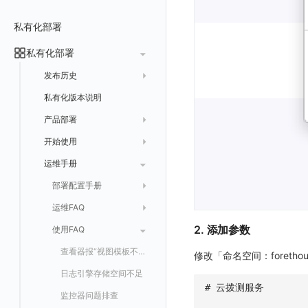
常见问题
费用中心账号结算
名词解释
跨工作空间授权
数据转发至 Kafka 消息队列
场景
Azure
表格图
如何开启
常见问题
计费价格明细
私有化部署
阿里云账号结算
注册与版本
登录方式
字段展示权限
数据转发至火山引擎 TOS
事件
仪表板
脚本清单
亚马逊云账号结算
结算与账单
私有化部署
账户概览
敏感数据扫描
数据转发至谷歌云 GCS
异常追踪
仪表板轮播
未恢复事件列出
创建
常见问题
阿里云
华为云账号结算
支持中心
发布历史
实验室
创建扫描规则
故障中心
笔记
获取事件内容
频道
获取
列出
AWS
云监控（指标数据）
为云资源上报数据添加额外的 Tags
账单管理
私有化版本说明
2025 年
SSO 管理
管理扫描规则
自定义新建
错误中心
新版笔记
手动恢复事件
Issue
故障列表
删除
获取
列出
列出
华为云
注意事项
AWS 客户端的多种认证方式
账户管理
产品部署
2024 年
支持中心
SAML
官方规则库
基础设施
查看器
创建事件
日程
值班
错误中心
修改
新建
获取
列出
新建
列出
获取故障 AI 自动分析配置
腾讯云
云监控（指标数据）
云监控（指标数据）
工作空间管理
开始使用
2023 年
部署必读
OIDC
Status Page
配置示例
统一目录
内置视图
配置管理
配置管理
错误中心规则
基础设施
获取
修改
删除
获取
列出
修改
获取
列出
列出
列出
设置故障 AI 自动分析配置
Azure
云监控（指标数据）
常见问题
运维手册
2022 年
如何申请 License
如何开始
角色映射
工单管理
阿里云 IDaaS
日志
服务管理
资源目录
实体列表
导出
删除
导出
创建
获取
列出
删除
新建
获取
通知策略
列出
获取
等级 列出
详情
列出
获取所有 label
火山引擎
Azure 客户端授权配
基础设施部署
升级商业版
部署配置手册
常见问题
Authing
指标
服务性能
拓扑图
聚类查询
导入
导入
修改
删除
获取
列出
订阅
修改
新建
Issue 发现
获取
新建
自定义等级 添加
更新
获取
修改主机 label
列出
统一目录实体列表
列出
GoogleCloud
云监控（指标数据）
云监控（指标数据）
开始安装
SSO 管理
运维FAQ
应用服务配置项手册
Azure AD
用户访问监测
索引
获取指标集相关信息
扩展信息配置
创建
删除
导出
导出
获取
列出
回复 列出
修改
新建
修改
自定义等级 修改
操作记录列表
新建
创建
统一目录实体详情
获取查询任务结果
获取
新建自动发现配置
统一目录拓扑实体字段定义
OBCloud
GCP 客户端授权配置
2. 添加参数
激活产品
管理后台手册
使用FAQ
kubernetes集群
Keycloak 单点登录（部署版）
APM 服务拓扑跨空间配置说明
IAM Identity Center
可用性监测
数据转发
聚合生成指标
应用
修改
新建
新建
新建
获取
回复 创建
删除
修改
删除
自定义等级 删除
评论列表
修改
修改
统一目录实体导出
发送查询任务
列出
指标和标签信息获取
新增
修改自动发现配置
统一目录拓扑字段筛选项
云监控（指标数据）
云监控（指标数据）
DataWay
工作空间管理
开启自身的可观测
观测云底座
配置 Keycloak 单点登录映射规则
查看器报“视图模板不存在”
修改「命名空间：forethoug
Okta
监控
数据访问
SourceMap
拨测任务
修改
修改
修改
导出
回复 修改
故障评论 查询
默认配置状态 获取
添加评论
禁用/启用
删除
统一目录实体创建
统一目录拓扑查询
获取索引信息
列出
列出
快速列出 RUM 配置
修改
获取自动发现配置
获取指标集列表，支持搜索功能
部署方案
版本历史
用户管理
域名访问修改成IP访问
Doris
日志引擎存储空间不足
Azure AD 单点登录（部署版）
Keycloak
LLM监测
自建节点管理
监控器
导入
删除
删除
回复 删除
故障评论 创建
默认配置状态修改
修改评论
删除
导出
统一目录实体修改
导出
获取
列出
新建
添加 RUM 配置
列出
创建
删除
自动发现配置列出
获取指标集 Schema 信息
# 云拨测服务
Dataway 安装使用
云上基础设施部署
自定义映射
菜单管理
配置邮件服务
GuanceDB
监控器问题排查
管理
SLO
应用
导出
等级 列出
回复 修改
统一目录实体删除
导入
新建
获取
获取指标 Tags 信息
获取
修改 RUM 配置
删除
删除
列出
外部事件监控器事件接受
禁用/启用自动发现配置