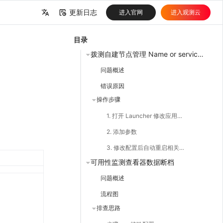
更新日志
进入官网
进入观测云
中文
目录
English
拨测自建节点管理 Name or service not known
问题概述
错误原因
操作步骤
1. 打开 Launcher 修改应用配置
2. 添加参数
3. 修改配置后自动重启相关服务
可用性监测查看器数据断档
问题概述
流程图
排查思路