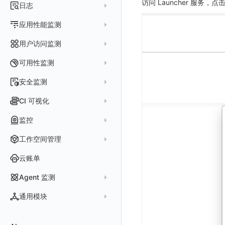
访问 Launcher 服务，
指标采集
日志
等级定义
配置管理
世界地图
数据库
分析看板
Containers
实体详情
指标分析
日志采集
Issue 发现
应用性能监测
常见问题
等级定义
散点图
网络
Kubernetes
实体类型管理
指标管理
浏览器日志采集
通知策略
数据采集
等级映射
用户访问监测
气泡图
资源目录
总览
Pods
全景拓扑图
生成指标
小程序日志采集
服务
关联 Web 应用访问
故障自动分析
直方图
Web
常见问题
拓扑
数据上报
Services
可用性监测
常见问题
日志查看器
分析看板
配置应用性能监测采样
性能指标
故障聚合规则
矩形树图
小程序
Web 应用接入
网络流
Deployments
拨测任务
安全监测
BPF 网络日志
日志列表
链路
应用性能监测关联日志
服务拓扑
Webhook配置
蜂窝图
Android
前端框架插件接入
更新日志
设备
Nodes
概览
API 拨测
新建检测规则
CI 可视化
错误追踪
日志详情
错误追踪
服务详情
手动安装
Java 日志关联链路数据
热力图
iOS/tvOS/macOS
SSR 框架下接入
应用接入
更新日志
网络路径
Replica Sets
查看器
网络路径拨测
HTTP
管理检测规则
官方检测库
数据采集
索引
监控
Profiling
自动注入
在主机上部署
Python 日志关联链路数据
拓扑图
HarmonyOS
Electron 应用接入
远程配置与强制采样
快速开始
更新日志
Jobs
自建节点管理
多步拨测
ICMP
信号
自定义创建
查看器
跨工作空间索引查询
日志索引
监控器
查看器
在 Kubernetes 上部署
在主机上部署
工作空间管理
SLO
React Native
采集数据说明
应用接入
迁移指南
更新日志
基于 Uniapp 开发框架的小程序接入
Cron Jobs
常见问题
浏览器拨测
TCP
执行日志
概览
常见问题
原生直写索引
智能监控
官方模板库
列表
在 Kubernetes 上部署
账号设置
仪表盘
Flutter
采样配置
应用数据采集
配置说明
快速开始
快速开始
更新日志
云账单
Daemonset
WEBSOCKET
Arbiter
外部索引
SLO
检测规则
应用智能检测
详情页
安装 Datakit Operator
偏好设置
漏斗图
UniApp
用户操作 Action
高级场景
应用接入
应用接入
快速开始
更新日志
SDK 初始化
自定义用户访问监测 SDK 采集数据内容
Statefulset
SSL
Agent 监测
语法
SLS Logstore
静默管理
自定义模板库
云账单智能监控
新建 SLO
阈值检测
安装 Helm
其他设置
桑基图
macOS
自定义数据与事件
应用数据采集
配置说明
配置说明
应用接入
快速开始
更新日志
自定义用户标识
RUM 配置
自定义标签
Persistent Volumes
应用列表
内置函数
通用模块
Elasticsearch
告警策略
监控器列表
主机智能检测
管理 SLO
突变检测
空间设置
数据列表
Windows
自定义 View
故障排查
高级场景
高级场景
配置说明
应用接入
快速开始
快速开始
用户标识
Log 配置
自定义采集规则
SDK 初始化
SDK 初始化
自定义添加额外的数据TAG
PVC
查看器
新建 Agent 监测应用
查看器
OpenSearch
通知对象管理
恢复监控器
Kubernetes 智能检测
SLO 详情
新建告警策略
区间检测
MFA 管理
关键指标
告警统计图
C++
Resource Hook
应用数据采集
应用数据采集
高级场景
配置说明
应用接入
应用接入
更新日志
全局 Context
自定义添加 Action
Trace 配置
数据采集脱敏
RUM 配置
自定义标签使用
RUM 配置
SDK 初始化
自定义标签与全局上下文