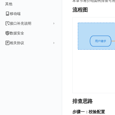
本章节将介绍如何排查可
其他
GuanceDB 引擎
后台管理忘记admin用户密码
公共响应结构
账号管理
导出
删除
删除
工作空间资源导入
获取
生成跨站点授权 meta
新建映射规则
开启/禁用映射规则
启用/禁用 SSO 配置
删除 SSO 自定义映射规则
流程图
Redis
使用阿里云 ECI 弹性伸缩 kodo-x
移动端
签名认证
禁用/启用
工作空间资源任务取消
添加
导入跨站点授权 meta
默认配置状态修改
修改 SSO 映射规则
批量删除 SSO 自定义映射规则
Kodo-X 拆分
helm
前台账号
功能菜单获取
修改
删除 SSO 映射规则
接口补充说明
切换 HTTPS 访问
管理后台账号
列出
功能菜单设置
删除
开启/禁用 SSO 映射规则
关于内置角色的说明
数据安全
短信模板配置说明
工作空间成员
获取
列出
功能菜单获取 v2
未恢复事件查询
相关协议
统一目录全景拓扑图配置说明
工作空间
新增
创建
列出
功能菜单设置 v2
拓扑图图表接口
观测云商业版订阅协议
工作空间 API Key
修改
获取
添加成员
列出
上传空间图片
单位说明
观测云专属版订阅协议
工作空间内置 API Key
启用/禁用
修改
修改
创建
新建
设置空间自定义信息
飞书 SSO（OIDC）配置说明
观测云免费版订阅协议
角色管理
删除
启用/禁用
更换空间拥有者
获取
获取
初始化并获取
获取角色敏感数据脱敏字段
SourceMap 分片上传
观测云 SaaS 服务等级协议
Issue
修改品牌标识
删除
轮换工作空间 Token
修改
修改
列出
敏感数据脱敏测试
部署版跨站点授权
法律声明
分组管理
修改
列出
列出
获取
站点列出
同组织跨工作空间 Trace 查询
数据安全保密协议
Issue 等级
删除
批量删除
修改ISSUE
列出
批量设置故障 AI 自动分析配置
可查看空间列表
排查思路
数据安全协议
模板管理
删除
批量删除
创建
有效的等级列表
修改空间的数据保留时长
观测云费用中心用户充值协议
步骤一：校验配置
数据查询
使用量限制查询
修改
模版-列出
获取当前租户信息