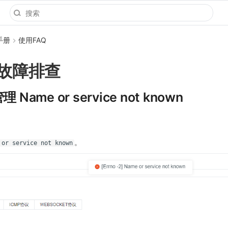
手册
使用FAQ
故障排查
ame or service not known
。
 or service not known