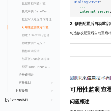
DialingServer
:
数据分流
自建基础设施部署
LDAP 单点登录
模版管理
切换域名
OpenSearch
数据断档问题排查
资源、系统要求
快照管理
智能巡检
字段管理
自定义等级 添加
故障操作记录 查询
创建默认类型索引
修改
新建
获取日志 Schema 信息
修改
删除 RUM 配置
分片上传初始化
修改
获取
列出
创建
快速列出 LLM 配置
删除自动发现配置
统一目录实体字段值数量统计
...
数据聚合和采样
单机环境部署
字段管理
切换日志引擎
阿里云部署手册
集成中的 DataWay 列表为空
OIDC 单点登录自定义域名替换操作步骤（已不再推荐）
自建基础设施部署手册
internal_server
DQL 数据查询
静默配置
全局标签
列出
自定义等级 修改
附件上传
统一目录实体类型列表
修改默认类型索引配置
删除
新建单个数据访问规则
获取日志索引列表
禁用/启用
上传单个分片
禁用/启用
删除
获取
获取
列出
列出 LLM 配置
列出
设置管理
切换时序引擎
数据写入延迟如何处理
聚合
华为云部署手册
资源、系统要求
资源、系统要求
自定义 OIDC 接入（部署版）
Func 函数
告警策略
成员管理
新建
DQL 数据异步查询
自定义等级 删除
附件删除
统一目录实体类型详情
绑定索引
创建数据查询任务
修改
删除
列出已上传的分片列表
创建多步拨测任务
新建
新建
列出
获取
列出
获取 LLM 配置
获取
列出
获取日志索引 Tags 信息
3. 修改配置后自动重
切换拨测中心
可用性监测故障排查
采样
基础设施部署
离线部署
账单分析
通知对象管理
角色管理
分享
DQL 数据查询(旧版)
列出
默认配置状态 获取
附件下载
统一目录实体类型创建
绑定索引配置修改
获取数据查询任务结果
修改单个数据访问规则
列出文件树
修改多步拨测任务
导出
修改
创建
创建
alert-policy
添加 LLM 配置
新增
获取
workspace-member
获取非日志文本数据 Schema 信息
勾选修改配置后自动重启
应用镜像获取
代理
创建了Dataway前台看不到
华为云更改 OpenSearch 磁盘类型
免登录 Token
API Key 管理
删除
DQL 数据查询
执行外部函数
获取账单计费项消费累计
默认配置状态修改
统一目录实体类型修改
启用/禁用 索引配置
启用/禁用
合并分片生成文件
列出
导入
删除
修改
修改
自定义通知日期
列出
修改 LLM 配置
修改
新建
角色权限
列出
列出
成员列出
获取非日志文本数据 Tags 信息
配置数据转发
创建拨测节点报错
NFS
图表图片
黑名单
取消快照/图表分享
同组织 Trace 查询
获取账单信息
附件上传
统一目录实体类型删除
删除索引
删除
取消一个分片上传事件
获取
修改
批量删除
禁用
禁用
创建
删除 LLM 配置
删除
修改
团队管理
获取
列出
列出
邀请成员
列出权限信息
生成 token（旧接口，将于 2026-05-31 下架）
创建(该接口于 2025-12-30 日下架,推荐使用 v2版接口)
离线环境模版更新
指标查询报错
Ingress-Nginx
Pipelines
获取账户余额
生成认证 code
获取时序趋势图
附件删除
上传单个文件内容
官方节点列出
替换导入
禁用/启用
启用
启用
获取
删除
SSO 管理
新建
获取
列出
创建 v2
创建
添加成员(部署版)
列出
管理空间索引配置
部署版kodo版本过期
Kubernetes Storage NFS
数据访问
附件下载
删除
批量禁用/启用
删除
删除
修改
导出
修改
删除
获取
列出
获取
获取
删除成员
获取
sso(2026年05月31日下架)
作废 token（旧接口，将于 2026-05-31 下架）
配置 kodo-inner 查询并发数
通过 iframe 实现页面嵌套
Kubernetes Storage OpenEBS
敏感数据脱敏
作废认证 code
启用/禁用
批量删除
删除
导入
删除
验证
新建
新建
列出
修改
删除
sso
获取 SSO 配置
批量开启关闭成员个人 API Key
修改(该接口于 2025-12-30 日下架,推荐使用 v2版接口)
升级观测云
观测云集群备份和恢复
Kubernetes
工作空间
批量删除
新建
修改
获取
获取
列出
修改 v2
删除
修改成员
新建
映射规则
SSO 配置 列出
获取 SSO 配置
容量规划
可靠性验证
MySQL
工作空间自定义配置
删除
修改
新建
获取
新建
删除
修改
新建 SSO 配置
列出 SSO 配置
获取映射规则列表
自定义映射规则(部署版)
可用性监测查
扩展使用
日志引擎容量规划
日志引擎
Studio 自观测配置与指标说明
属性声明
导入
删除
新建单个数据访问规则
新建
修改
索引关键字段获取
更新 SSO 配置
新建 SSO 配置
新建映射规则
添加映射配置
计量数据结构与使用
自定义前端配色
Doris
ExternalAPI
问题概述
跨空间授权
导出
启用/禁用
修改
修改
工作空间资源导出
索引关键字段修改
获取
删除 SSO 配置
更新 SSO 配置
修改映射规则
修改映射配置
自定义前端语言
OpenSearch 高可用
公共请求参数
跨站点授权
启用/禁用
导入
修改单个数据访问规则
启用/禁用
索引加速字段配置修改
修改
列出
删除 SSO 配置
删除映射规则
自定义映射规则列出
工作空间资源任务状态查询
获取 SSO 映射列表