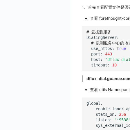
观测云费用中心服务协议
登录映射规则
使用量限制更新
管理工作空间
模版-获取模版详情
DQL数据查询
获取当前工作空间信息
1、首先查看配置文件是否
观测云移动应用隐私政策
场景-仪表板
上传空间图片相关资源
删除
添加映射配置
模版-导入自定义系统模版
获取同组织工作空间简化列表
查看 forethought-c
观测云移动 SDK 隐私政策
链路追踪
获取图片相关资源
模版-删除自定义模版
修改映射配置
标识ID导入
轮换当前工作空间 Token
数据处理协议（DPA）
# 云拨测服务
DataKit清单
自定义工作空间绑定信息
映射配置列出
apm 服务列出
模版-批量删除自定义模版
观测云账号注销须知
# 拨测服务中心的地
修改品牌标识
删除映射配置
service map
在线 Datakit 列表
use_https:
true
观测云费用中心账号注销须知
开关状态设置
工作空间-查询索引信息列表
port:
443
观测云 Obsy AI 智能服务使用协议
host:
'dflux-dia
工作空间-索引模板配置
获取开关状态信息
timeout:
10
dflux-dial.guance.co
查看 utils Namespac
enable_inner_a
stats_on:
256
listen:
":9538
sys_external_i