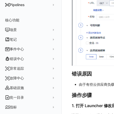
DataKit 开发手册
批量安装
状态查看
主配置
Kubernetes
DQL 查询入口
Pipelines
在 AWS 云市场开通
Docker 安装
离线安装
更新
采集器配置
HTTP API
Helm
DQL 函数
管理 Pipelines
在华为云云商店购买
Datakit Operator
DQL 查询
选举配置
文档撰写
Docker
核心功能
高级函数
Pipeline 手册
在微软云云商店购买
其它命令
代理配置
AWS ECS Fargate
DQL VS 其它查询语言
DBSCAN
场景
快速开始
故障排查
DataKit Operator
AWS EKS
PromQL 快速上手
本地 Func 如何上报自定义高级函数
基础和原理
仪表板
笔记
虚拟互联网接入
其它配置方式
GCP GKE Autopilot
无数据排查
更新日志
Platypus 语法
各数据类别数据处理
可视化图表
列表管理
创建/编辑笔记
事件中心
性能展示
Bug Report 分析
阿里云接入
Asyncprofile
配置综述
内置函数
Grok 模式
视图变量
页面管理
图表类型
Chart Block 配置说明
所有事件
错误中心
Datakit Metrics
华为云接入
DDTrace
DCA
附加功能
报告
图表配置
变量查询
历史版本
时序图
未恢复事件
AWS 接入
Flameshot
Git
创建错误投递规则
异常追踪
性能基准和优化
Reference Table
笔记
图表查询
对象映射
柱状图
错误原因
变更事件
logfwd
配置中心支持
错误列表
创建 Issue
故障中心
Offload
查看器
图表 JSON
饼图
简单查询
智能监控事件
logging
错误规则详情
由于有些云供应商负载均
管理 Issue
故障列表
内置视图
图表链接
快速搭建
概览图
表达式查询
基础设施
事件详情
pyspy
常见问题
分析看板
操作步骤
故障详情
常见问题
事件关联
列表管理
绑定内置视图
排行榜
DQL 查询
默认链接
主机
统一目录
常见问题
日程
故障分析看板
页面管理
表格图
PromQL 查询
自定义链接
容器
1. 打开 Launcher 
新建实体对象
指标
配置管理
值班
中国地图
数据源查询
场景示例
进程
类型
实体列表