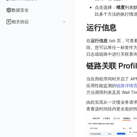
扩展使用
基础设施部署
升级商业版
部署配置手册
管理后台账号
列出
常见问题
Authing
点击选择：
维度
列表
指标
服务性能
拓扑图
聚类查询
导入
导入
修改
删除
获取
列出
订阅
修改
新建
Issue 发现
获取
新建
自定义等级 添加
更新
获取
修改主机 label
列出
统一目录实体列表
列出
关于内置角色的说明
GoogleCloud
云监控（指标数据）
云监控（指标数据）
数据安全
比多个方法的执行情
开始安装
SSO 管理
运维FAQ
计量数据结构与使用
应用服务配置项手册
工作空间成员
获取
列出
Azure AD
用户访问监测
索引
获取指标集相关信息
扩展信息配置
创建
删除
导出
导出
获取
列出
回复 列出
修改
新建
修改
自定义等级 修改
操作记录列表
新建
创建
统一目录实体详情
获取查询任务结果
获取
新建自动发现配置
统一目录拓扑实体字段定义
未恢复事件查询
OBCloud
GCP 客户端授权配置
相关协议
激活产品
管理后台手册
使用FAQ
kubernetes集群
Keycloak 单点登录（部署版）
APM 服务拓扑跨空间配置说明
运行信息
工作空间
新增
创建
列出
IAM Identity Center
可用性监测
数据转发
聚合生成指标
应用
修改
新建
新建
新建
获取
回复 创建
删除
修改
删除
自定义等级 删除
评论列表
修改
修改
统一目录实体导出
发送查询任务
列出
指标和标签信息获取
新增
修改自动发现配置
统一目录拓扑字段筛选项
拓扑图图表接口
云监控（指标数据）
云监控（指标数据）
观测云商业版订阅协议
DataWay
升级观测云
工作空间管理
开启自身的可观测
观测云底座
配置 Keycloak 单点登录映射规则
查看器报“视图模板不存在”
工作空间 API Key
修改
获取
添加成员
列出
Okta
监控
数据访问
SourceMap
拨测任务
修改
修改
修改
导出
回复 修改
故障评论 查询
默认配置状态 获取
添加评论
禁用/启用
删除
统一目录实体创建
统一目录拓扑查询
获取索引信息
列出
列出
快速列出 RUM 配置
修改
获取自动发现配置
获取指标集列表，支持搜索功能
单位说明
在
运行信息
tab 页，可
观测云专属版订阅协议
部署方案
容量规划
版本历史
用户管理
域名访问修改成IP访问
Doris
日志引擎存储空间不足
Azure AD 单点登录（部署版）
工作空间内置 API Key
启用/禁用
修改
修改
创建
新建
Keycloak
LLM监测
自建节点管理
监控器
导入
删除
删除
回复 删除
故障评论 创建
默认配置状态修改
修改评论
删除
导出
统一目录实体修改
导出
获取
列出
新建
添加 RUM 配置
列出
创建
删除
自动发现配置列出
获取指标集 Schema 信息
段。您可以将任一标签作
飞书 SSO（OIDC）配置说明
观测云免费版订阅协议
Dataway 安装使用
云上基础设施部署
自定义映射
菜单管理
配置邮件服务
GuanceDB
监控器问题排查
日志引擎容量规划
日志或链路中进行关联查
角色管理
删除
启用/禁用
更换空间拥有者
获取
获取
初始化并获取
管理
SLO
应用
导出
等级 列出
回复 修改
统一目录实体删除
导入
新建
获取
获取指标 Tags 信息
获取
修改 RUM 配置
删除
删除
列出
外部事件监控器事件接受
禁用/启用自动发现配置
SourceMap 分片上传
观测云 SaaS 服务等级协议
数据分流
自建基础设施部署
LDAP 单点登录
模版管理
切换域名
OpenSearch
数据断档问题排查
资源、系统要求
链路关联 Profil
Issue
修改品牌标识
删除
轮换工作空间 Token
修改
修改
列出
快照管理
智能巡检
字段管理
自定义等级 添加
故障操作记录 查询
创建默认类型索引
修改
新建
获取日志 Schema 信息
修改
删除 RUM 配置
分片上传初始化
修改
获取
列出
创建
快速列出 LLM 配置
删除自动发现配置
统一目录实体字段值数量统计
部署版跨站点授权
法律声明
数据聚合和采样
单机环境部署
字段管理
切换日志引擎
阿里云部署手册
集成中的 DataWay 列表为空
OIDC 单点登录自定义域名替换操作步骤（已不再推荐）
自建基础设施部署手册
分组管理
修改
列出
列出
获取
DQL 数据查询
静默配置
全局标签
列出
自定义等级 修改
附件上传
统一目录实体类型列表
修改默认类型索引配置
删除
新建单个数据访问规则
获取日志索引列表
禁用/启用
上传单个分片
禁用/启用
删除
获取
获取
列出
列出 LLM 配置
列出
同组织跨工作空间 Trace 查询
当应用程序同时开启了 APM
数据安全保密协议
设置管理
切换时序引擎
数据写入延迟如何处理
聚合
华为云部署手册
资源、系统要求
资源、系统要求
自定义 OIDC 接入（部署版）
Issue 等级
删除
批量删除
修改ISSUE
列出
批量设置故障 AI 自动分析配置
应用性能监测的
链路详情
Func 函数
告警策略
成员管理
新建
DQL 数据异步查询
自定义等级 删除
附件删除
统一目录实体类型详情
绑定索引
创建数据查询任务
修改
删除
列出已上传的分片列表
创建多步拨测任务
新建
新建
列出
获取
列出
获取 LLM 配置
获取
列出
获取日志索引 Tags 信息
数据安全协议
方法调用列表及其 Wall T
切换拨测中心
可用性监测故障排查
采样
基础设施部署
离线部署
模板管理
删除
批量删除
创建
有效的等级列表
账单分析
通知对象管理
角色管理
分享
DQL 数据查询(旧版)
列出
默认配置状态 获取
附件下载
统一目录实体类型创建
绑定索引配置修改
获取数据查询任务结果
修改单个数据访问规则
列出文件树
修改多步拨测任务
导出
修改
创建
创建
alert-policy
添加 LLM 配置
新增
获取
workspace-member
获取非日志文本数据 Schema 信息
观测云费用中心用户充值协议
由此实现从一次慢业务请求直
应用镜像获取
代理
创建了Dataway前台看不到
华为云更改 OpenSearch 磁盘类型
数据查询
使用量限制查询
修改
模版-列出
免登录 Token
API Key 管理
删除
DQL 数据查询
执行外部函数
获取账单计费项消费累计
默认配置状态修改
统一目录实体类型修改
启用/禁用 索引配置
启用/禁用
合并分片生成文件
列出
导入
删除
修改
修改
自定义通知日期
列出
修改 LLM 配置
修改
新建
角色权限
列出
列出
成员列出
获取非日志文本数据 Tags 信息
查看该时间段内更全面的性
观测云费用中心服务协议
配置数据转发
创建拨测节点报错
NFS
登录映射规则
使用量限制更新
管理工作空间
模版-获取模版详情
DQL数据查询
图表图片
黑名单
取消快照/图表分享
同组织 Trace 查询
获取账单信息
附件上传
统一目录实体类型删除
删除索引
删除
取消一个分片上传事件
获取
修改
批量删除
禁用
禁用
创建
删除 LLM 配置
删除
修改
团队管理
获取
列出
列出
邀请成员
列出权限信息
生成 token（旧接口，将于 2026-05-31 下架）
创建(该接口于 2025-12-30 日下架,推荐使用 v2版接口)
观测云移动应用隐私政策
离线环境模版更新
指标查询报错
Ingress-Nginx
场景-仪表板
上传空间图片相关资源
删除
添加映射配置
模版-导入自定义系统模版
Pipelines
获取账户余额
生成认证 code
获取时序趋势图
附件删除
上传单个文件内容
官方节点列出
替换导入
禁用/启用
启用
启用
获取
删除
SSO 管理
新建
获取
列出
创建 v2
创建
添加成员(部署版)
列出
观测云移动 SDK 隐私政策
管理空间索引配置
部署版kodo版本过期
Kubernetes Storage NFS
链路追踪
获取图片相关资源
模版-删除自定义模版
修改映射配置
标识ID导入
数据访问
附件下载
删除
批量禁用/启用
删除
删除
修改
导出
修改
删除
获取
列出
获取
获取
删除成员
获取
sso(2026年05月31日下架)
作废 token（旧接口，将于 2026-05-31 下架）