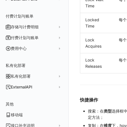
Agent 版本历史
Teams
技能
可用性数据检测
Time
黑名单
常见问题
工具清单
自定义环境变量
公共响应结构
SourceMap 配置
Flutter 会话重放
Func 托管版
Obscli
Telegram Bot
MCP 服务
网络数据检测
数据转发
命令参考
付费计划与账单
其他
接口签名认证
脚本上传 sourcemap
React Native 会话重放
云账号管理
Locked
每个
消息渠道
外部事件检测
数据访问
新建转发规则
使用限制
数据拦截与修改
Webpack 上传 sourcemap
Time
存储与计费明细
外部数据源
AWS
Agent 协作（A2A）
基础设施变更检测
正则表达式
管理转发规则
数据转发至 AWS S3
请求示例
Vite 上传 sourcemap
页面性能
脚本市场
阿里云
一般图表数据返回
数据存储策略
付费计划与账单
Lock
每个
可编程检测
审计事件
FAQ
模版库
数据转发至华为云 OBS
OpenAPI SDK
内容安全策略
华为云
拓扑图数据返回
基础
折线图
商业版
Acquires
费用结算方式
费用中心
分享管理
数据转发至阿里云 OSS
公共错误定义
腾讯云
云同步脚本集
饼图
企业版
计费产生逻辑
常见问题
费用中心账号结算
名词解释
Lock
每个
跨工作空间授权
数据转发至 Kafka 消息队列
场景
Azure
表格图
如何开启
常见问题
计费价格明细
私有化部署
阿里云账号结算
注册与版本
Releases
登录方式
字段展示权限
数据转发至火山引擎 TOS
事件
仪表板
脚本清单
亚马逊云账号结算
结算与账单
私有化部署
账户概览
敏感数据扫描
数据转发至谷歌云 GCS
异常追踪
仪表板轮播
未恢复事件列出
创建
常见问题
阿里云
华为云账号结算
支持中心
发布历史
ExternalAPI
实验室
创建扫描规则
故障中心
笔记
获取事件内容
频道
获取
列出
AWS
云监控（指标数据）
为云资源上报数据添加额外的 Tags
账单管理
私有化版本说明
2025 年
公共请求参数
SSO 管理
管理扫描规则
自定义新建
错误中心
新版笔记
手动恢复事件
Issue
故障列表
删除
获取
列出
列出
快捷操作
华为云
注意事项
AWS 客户端的多种认证方式
账户管理
其他
产品部署
2024 年
公共响应结构
支持中心
SAML
官方规则库
基础设施
查看器
创建事件
日程
值班
错误中心
修改
新建
获取
列出
新建
列出
获取故障 AI 自动分析配置
腾讯云
云监控（指标数据）
云监控（指标数据）
搜索：在
类型
选择框
工作空间管理
开始使用
2023 年
部署必读
移动端
签名认证
OIDC
Status Page
配置示例
统一目录
内置视图
配置管理
配置管理
错误中心规则
基础设施
获取
修改
删除
获取
列出
修改
获取
列出
列出
列出
设置故障 AI 自动分析配置
定方法；
Azure
云监控（指标数据）
常见问题
运维手册
2022 年
如何申请 License
如何开始
前台账号
角色映射
工单管理
阿里云 IDaaS
日志
服务管理
资源目录
实体列表
导出
删除
导出
创建
获取
列出
删除
新建
获取
通知策略
列出
获取
等级 列出
详情
列出
获取所有 label
复制：在
维度
下，ho
接口补充说明
火山引擎
Azure 客户端授权配