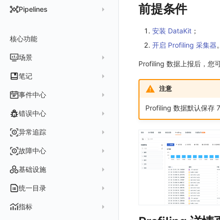
DataKit 开发手册
批量安装
状态查看
主配置
Kubernetes
前提条件
DQL 查询入口
Pipelines
在 AWS 云市场开通
Docker 安装
离线安装
更新
采集器配置
HTTP API
Helm
DQL 函数
管理 Pipelines
在华为云云商店购买
安装 DataKit
；
Datakit Operator
DQL 查询
选举配置
文档撰写
Docker
核心功能
高级函数
Pipeline 手册
在微软云云商店购买
开启 Profiling 采集器
其它命令
代理配置
AWS ECS Fargate
DQL VS 其它查询语言
DBSCAN
场景
快速开始
Profiling 数据上
故障排查
DataKit Operator
AWS EKS
PromQL 快速上手
本地 Func 如何上报自定义高级函数
基础和原理
仪表板
笔记
虚拟互联网接入
其它配置方式
GCP GKE Autopilot
无数据排查
更新日志
Platypus 语法
各数据类别数据处理
注意
可视化图表
列表管理
创建/编辑笔记
事件中心
性能展示
Bug Report 分析
阿里云接入
Asyncprofile
配置综述
内置函数
Grok 模式
视图变量
页面管理
图表类型
Profiling 数据默认保存 
Chart Block 配置说明
所有事件
错误中心
Datakit Metrics
华为云接入
DDTrace
DCA
附加功能
报告
图表配置
变量查询
历史版本
时序图
未恢复事件
AWS 接入
Flameshot
Git
创建错误投递规则
异常追踪
性能基准和优化
Reference Table
笔记
图表查询
对象映射
柱状图
变更事件
logfwd
配置中心支持
错误列表
创建 Issue
故障中心
Offload
查看器
图表 JSON
饼图
简单查询
智能监控事件
logging
错误规则详情
管理 Issue
故障列表
内置视图
图表链接
快速搭建
概览图
表达式查询
基础设施
事件详情
pyspy
常见问题
分析看板
故障详情
常见问题
事件关联
列表管理
绑定内置视图
排行榜
DQL 查询
默认链接
主机
统一目录
常见问题
日程
故障分析看板
页面管理
表格图
PromQL 查询
自定义链接
容器
新建实体对象
指标
配置管理
值班
中国地图
数据源查询
场景示例
进程
类型
实体列表