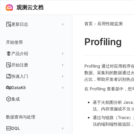
观测云文档
首页
应用性能监测
更新日志
2025 年
Profiling
开始使用
2024 年
产品介绍
2023 年
2022 年
概念先解
开始注册
Profiling 通过对应
2021 年
数据。采集到的数据通过
客户价值
注册免费版
快速入门
占比，帮助开发者识别热
2020 年
注册商业版
安装并使用 DataKit
DataKit
在 Profiling 查看器中，
2019 年
版本区分
从官网注册商业版
快速创建仪表板
在 Linux 上安装
更新日志
集成
基于火焰图分析 Jav
常见问题
从云厂商注册商业版
开始使用监控器
在 Windows 上安装
DataKit 安装
2025
法、内存泄漏或不当 I
在阿里云云市场开通
开启 APM 链路追踪
在 macOS 上安装
数据查询与处理
DataKit 使用
2021~2024
主机安装
通过与链路（Trac
在阿里云海外云市场开通
法的端到端性能追踪
在 Kubernetes 上安装
DataKit 配置
容器安装
服务管理
DQL
在阿里云云市场开通专属版
以 Kubernetes helm 方式安装