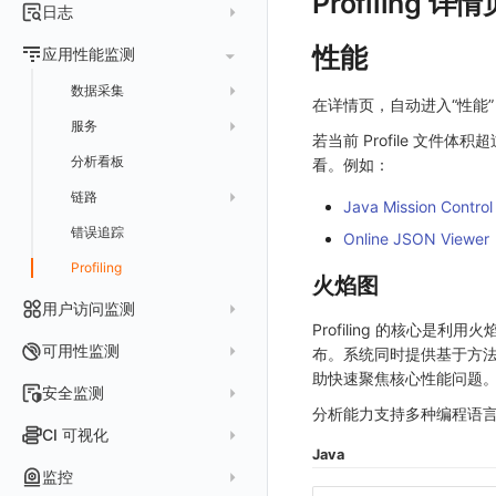
Profiling 详情
指标采集
日志
等级定义
配置管理
世界地图
数据库
分析看板
Containers
实体详情
指标分析
日志采集
性能
Issue 发现
应用性能监测
常见问题
等级定义
散点图
网络
Kubernetes
实体类型管理
指标管理
浏览器日志采集
通知策略
数据采集
等级映射
气泡图
资源目录
总览
Pods
在详情页，自动进入“性能”
全景拓扑图
生成指标
小程序日志采集
服务
关联 Web 应用访问
故障自动分析
直方图
常见问题
拓扑
数据上报
Services
若当前 Profile 文
常见问题
日志查看器
分析看板
配置应用性能监测采样
性能指标
看。例如：
故障聚合规则
矩形树图
网络流
Deployments
BPF 网络日志
日志列表
链路
应用性能监测关联日志
服务拓扑
Webhook配置
蜂窝图
Java Mission Control
设备
Nodes
错误追踪
日志详情
错误追踪
服务详情
手动安装
Java 日志关联链路数据
热力图
Online JSON Viewer
网络路径
Replica Sets
索引
Profiling
自动注入
在主机上部署
Python 日志关联链路数据
拓扑图
Jobs
火焰图
跨工作空间索引查询
日志索引
查看器
在 Kubernetes 上部署
在主机上部署
用户访问监测
SLO
Cron Jobs
Profiling 的核心
常见问题
原生直写索引
列表
在 Kubernetes 上部署
仪表盘
Web
Daemonset
可用性监测
布。系统同时提供基于方
外部索引
详情页
安装 Datakit Operator
助快速聚焦核心性能问题
漏斗图
小程序
Web 应用接入
Statefulset
拨测任务
安全监测
SLS Logstore
安装 Helm
分析能力支持多种编程语
桑基图
Android
前端框架插件接入
更新日志
Persistent Volumes
概览
API 拨测
新建检测规则
CI 可视化
Elasticsearch
数据列表
iOS/tvOS/macOS
SSR 框架下接入
应用接入
更新日志
PVC
Java
查看器
网络路径拨测
HTTP
管理检测规则
官方检测库
数据采集
OpenSearch
监控
告警统计图
HarmonyOS
Electron 应用接入
远程配置与强制采样
快速开始
更新日志
自建节点管理
多步拨测
ICMP