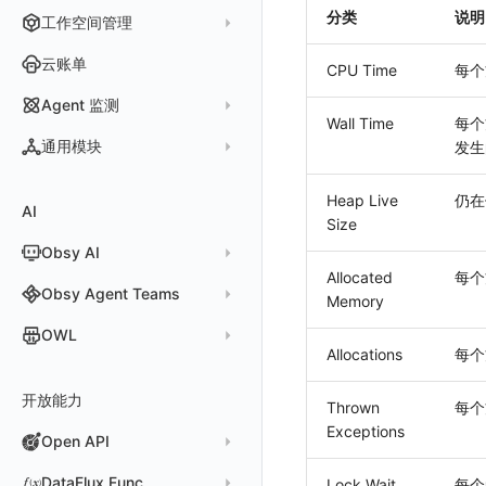
信号
自定义创建
查看器
日志易
分类
说明
监控器
工作空间管理
监控器总览
React Native
采集数据说明
应用接入
迁移指南
更新日志
基于 Uniapp 开发框架的小程序接入
常见问题
浏览器拨测
TCP
执行日志
概览
火山引擎 TLS
智能监控
官方模板库
账号设置
文本
Flutter
采样配置
应用数据采集
配置说明
快速开始
快速开始
更新日志
云账单
WEBSOCKET
CPU Time
每个
Arbiter
SLO
检测规则
应用智能检测
偏好设置
视频
UniApp
用户操作 Action
高级场景
应用接入
应用接入
快速开始
更新日志
SDK 初始化
自定义用户访问监测 SDK 采集数据内容
SSL
Agent 监测
语法
静默管理
自定义模板库
云账单智能监控
新建 SLO
阈值检测
Wall Time
每个
其他设置
图片
macOS
自定义数据与事件
应用数据采集
配置说明
配置说明
应用接入
快速开始
更新日志
自定义用户标识
RUM 配置
自定义标签
应用列表
内置函数
通用模块
发生
告警策略
监控器列表
主机智能检测
管理 SLO
突变检测
空间设置
命令面板
Windows
自定义 View
故障排查
高级场景
高级场景
配置说明
应用接入
快速开始
快速开始
用户标识
Log 配置
自定义采集规则
SDK 初始化
SDK 初始化
自定义添加额外的数据TAG
查看器
新建 Agent 监测应用
查看器
通知对象管理
恢复监控器
Kubernetes 智能检测
SLO 详情
新建告警策略
区间检测
MFA 管理
关键指标
IFrame
Heap Live
仍在
C++
Resource Hook
应用数据采集
应用数据采集
高级场景
配置说明
应用接入
应用接入
更新日志
全局 Context
自定义添加 Action
Trace 配置
数据采集脱敏
RUM 配置
自定义标签使用
RUM 配置
SDK 初始化
自定义标签与全局上下文
AI
分析看板
新建 LLM 监测应用
快照
搜索
Size
常见问题
运算符
日志智能检测
管理告警策略
钉钉机器人
区间检测 V2
属性声明
功能菜单
仪表板列表
Unity
WebSocket 长连接采集
故障排查
故障排查
应用数据采集
高级场景
配置说明
配置说明
快速开始
快速开始
添加自定义 Action
自定义添加 Error
WebView 监测
Log 配置
数据采集自定义规则
Log 配置
数据采集脱敏
RUM 配置
自定义标签使用
SDK 初始化
Obsy AI
筛选
保存快照
真值表
用户访问智能检测
告警聚合通知模板
企业微信机器人
离群检测
字段管理
日志延迟可见
查看器
FAQ
故障排查
应用数据采集
高级场景
高级场景
应用接入
应用接入
快速开始
上报自定义 Error
Trace 配置
数据采集脱敏
Trace 配置
Log 配置
数据采集自定义规则
RUM 配置
自定义标签使用
SDK 初始化
SDK 初始化
动态配置与动态更新地址
动态配置与动态更新地址
Allocated
每个
时间控件
分享快照
Obsy Copilot
Obsy Agent Teams
事件等级
飞书机器人
日志检测
Memory
全局标签
分析看板
更新日志
故障排查
应用数据采集
应用数据采集
配置说明
配置说明
应用接入
Session（会话）
符号文件上传
WebView 数据监测
Trace 配置
数据采集脱敏
Log 配置
数据采集自定义规则
RUM 配置
RUM 配置
自定义标签使用
小程序 JS SDK 远程配置
URLSession 自定义 Network 采集
维度分析
套餐与积分
可观测分析
Agent 管理
自定义事件通知模板
Webhook 自定义
进程异常检测
OWL
环境变量
会话重放
故障排查
故障排查
框架接入
高级场景
配置说明
View（页面）
隐私与权限说明
Trace 配置
数据采集脱敏
Log 配置
Log 配置
数据采集自定义规则
SDK 初始化
SDK 初始化
动态配置与动态更新地址
动态配置与动态更新地址
自定义标签与 BridgeContext
Allocations
每个
显示列
数据检索
我的任务
监控器内部原理
简单 HTTP 请求
Agent 创建
基础设施存活检测 V2
Webhook 自定义 Body 模板
成员管理
OWL CLI
用户洞察
高级场景
应用数据采集
高级场景
Resource（资源）
Web
Content Provider 设置
符号文件上传
符号文件上传
WebView 数据监测
Trace 配置
数据采集脱敏
Trace 配置
RUM 配置
桌面 UI 框架
RUM 配置
自定义标签
SDK 初始化
资源生成
开放能力
自动化
短信
Agent 容器安装
应用性能指标检测
角色管理
OWL MCP Server
邀请成员
手动安装
Thrown
每个
数据访问
应用数据采集
故障排查
故障排查
Action（操作）
移动端
会话热图
手动兼容接入
WebView 数据监测
WebView 数据监测
Log 配置
WebView2
隐私与数据脱敏
Log 配置
自定义采集规则
RUM 配置
自定义标签使用
如何接入会话重放
Widget Extension 数据采集
原生与 Flutter 混合开发
知识服务
Exceptions
任务接入
语音电话
Agent 服务运维
用户访问指标检测
Open API
API Keys 管理
故障排查
权限清单
自动安装
快速开始
自建追踪
故障排查
Long Task（长任务）
漏斗分析
WebView 数据监测
Trace 配置
Electron
自定义标签
Trace 配置
Log 配置
数据采集脱敏
如何接入 canvas 录制
Android 会话重放
Publish Package 相关配置
原生与 React Native 混合开发
用量统计
Slack
Agent 正向代理配置
组合检测
Client Token 管理
Open API
快速开始
工具清单
SourceMap
公共请求参数
Error（错误）
tvOS 数据采集
自定义采集规则
Trace 配置
原生与 Unity 混合开发
故障排除
iOS 会话重放
Android Resource 手动配置
DataFlux Func
Lock Wait
每个