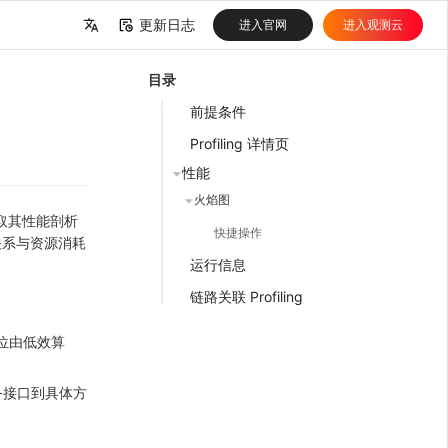
更新日志
进入官网
进入观测云
中文
目录
English
前提条件
Profiling 详情页
性能
火焰图
获取其性能剖析
快捷操作
关系与资源消耗
运行信息
链路关联 Profiling
定位由低效算
务接口到具体方