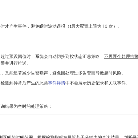
才产生事件，避免瞬时波动误报（❗️最大配置上限为 10 次）。
量超过预设阈值时，系统会自动切换到按状态汇总策略：
不再逐个处理告
告警并进行推送
。
性，又能显著减少告警噪声，避免因处理过多告警而导致超时风险。
器检测到异常后产生的此类
事件详情
中不会展示历史记录和关联事件。
查询结果为空时的处理策略：
测区间的时间范围，根据检测指标在最近若干分钟内的查询结果，判断是