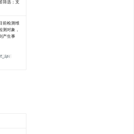
签筛选；支
目前检测维
检测对象，
则产生事
t_ip: