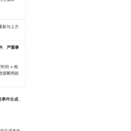
重新与上方
件
、
严重事
时间 ≤ 检
数据断档处
信息事件生成
。
信息生成条件