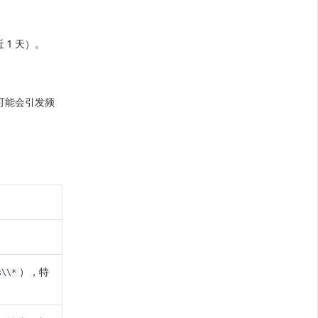
 1 天）。
可能会引发频
），特
s\\*