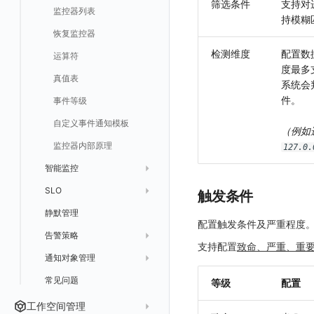
筛选条件
支持对
监控器列表
持模糊
恢复监控器
检测维度
配置数
运算符
度最多
真值表
系统会
件。
事件等级
自定义事件通知模板
（例如
监控器内部原理
127.0.
智能监控
SLO
应用智能检测
触发条件
静默管理
云账单智能监控
新建 SLO
配置触发条件及严重程度
告警策略
主机智能检测
管理 SLO
支持配置
致命、严重、重
通知对象管理
Kubernetes 智能检测
SLO 详情
新建告警策略
常见问题
日志智能检测
管理告警策略
钉钉机器人
等级
配置
用户访问智能检测
告警聚合通知模板
企业微信机器人
工作空间管理