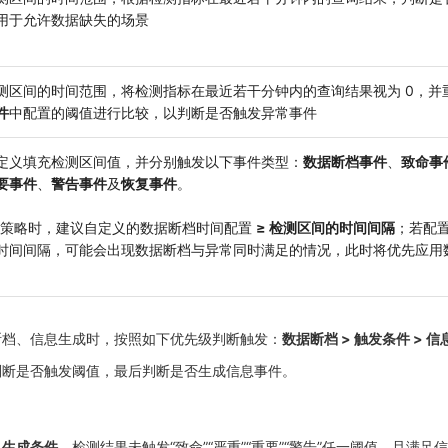
用于允许数据缺失的场景
测区间的时间范围，将检测指标在最近若干分钟内的查询结果视为 0，并
件
中配置的阈值进行比较，以判断是否触发异常事件
定义填充检测区间值，并分别触发以下事件类型：
数据断档事件
、
致命事
要事件
、
警告事件
及
恢复事件
。
择此策略时，建议自定义的数据断档时间配置
≥ 检测区间的时间间隔
；若配置
时间间隔，可能会出现数据断档与异常同时满足的情况，此时将优先应用
断档、信息生成时，按照如下优先级判断触发：
数据断档 > 触发条件 > 
判断是否触发阈值，最后判断是否生成信息事件。
息生成条件
。检测结果未触发“致命”“严重”“重要”“警告”任一阈值，且满足