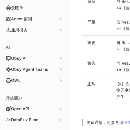
致命
当 Resu
飞书机器人
账号设置
云账单
>=
[值
Webhook 自定义
偏好设置
Agent 监测
严重
当 Resu
简单 HTTP 请求
Webhook 自定义 Body 模板
其他设置
>=
应用列表
[值
通用模块
短信
空间设置
查看器
新建 Agent 监测应用
查看器
语音电话
重要
当 Resu
MFA 管理
关键指标
AI
分析看板
新建 LLM 监测应用
快照
搜索
>=
[值
Slack
属性声明
功能菜单
Obsy AI
筛选
保存快照
Teams
字段管理
日志延迟可见
警告
当 Resu
时间控件
分享快照
Obsy Copilot
Obsy Agent Teams
>=
Telegram Bot
[值
全局标签
维度分析
套餐与积分
可观测分析
Agent 管理
OWL
环境变量
正常
次
[N]
显示列
数据检索
我的任务
Agent 创建
成员管理
OWL CLI
测无事
资源生成
产生
开放能力
自动化
Agent 容器安装
角色管理
OWL MCP Server
邀请成员
手动安装
知识服务
任务接入
Agent 服务运维
Open API
API Keys 管理
故障排查
权限清单
自动安装
快速开始
用量统计
Agent 正向代理配置
Client Token 管理
更新日志
Open API
快速开始
工具清单
公共请求参数
DataFlux Func
更多详情，可参考
事件
Agent 版本历史
技能
黑名单
常见问题
工具清单
公共响应结构
Func 托管版