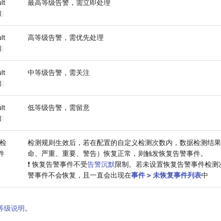
lt
最高等级告警，需立即处理
]
lt
高等级告警，需优先处理
]
lt
中等级告警，需关注
]
lt
低等级告警，需留意
]
检
检测规则生效后，若在配置的自定义检测次数内，数据检测结果
件
命、严重、重要、警告）恢复正常，则触发恢复告警事件。
❗️ 恢复告警事件不受
告警沉默
限制。若未设置恢复告警事件检测
警事件不会恢复，且一直会出现在
事件 > 未恢复事件列表
中
等级说明
。