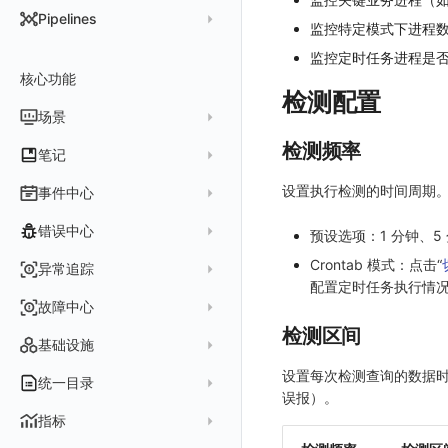
DataKit 开发手册
批量安装
状态查看
主配置
Kubernetes
DQL 查询入口
Pipelines
在 AWS 云市场开通
监控特定模式下进程
Docker 安装
离线安装
更新
采集器配置
HTTP API
Helm
DQL 函数
管理 Pipelines
监控定时任务进程是
在华为云云商店购买
Datakit Operator
DQL 查询
选举配置
文档撰写
Docker
核心功能
高级函数
Pipeline 手册
在微软云云商店购买
检测配置
其它命令
代理配置
AWS ECS Fargate
DQL VS 其它查询语言
DBSCAN
场景
快速开始
故障排查
DataKit Operator
AWS EKS
PromQL 快速上手
本地 Func 如何上报自定义高级函数
检测频率
基础和原理
仪表板
笔记
虚拟互联网接入
其它配置方式
GCP GKE Autopilot
无数据排查
更新日志
Platypus 语法
各数据类别数据处理
可视化图表
列表管理
创建/编辑笔记
设置执行检测的时间周期
事件中心
性能展示
Bug Report 分析
阿里云接入
Asyncprofile
配置综述
内置函数
Grok 模式
视图变量
页面管理
图表类型
Chart Block 配置说明
所有事件
错误中心
Datakit Metrics
华为云接入
DDTrace
DCA
预设选项：1 分钟、5 
附加功能
报告
图表配置
变量查询
历史版本
时序图
未恢复事件
AWS 接入
Flameshot
Git
创建错误投递规则
Crontab 模式：点击“
异常追踪
性能基准和优化
Reference Table
笔记
图表查询
对象映射
柱状图
配置定时任务执行情
变更事件
logfwd
配置中心支持
错误列表
创建 Issue
故障中心
Offload
查看器
图表 JSON
饼图
简单查询
智能监控事件
logging
错误规则详情
检测区间
管理 Issue
故障列表
内置视图
图表链接
快速搭建
概览图
表达式查询
基础设施
事件详情
pyspy
常见问题
分析看板
故障详情
常见问题
事件关联
列表管理
绑定内置视图
排行榜
DQL 查询
默认链接
设置每次检测查询的数据时
主机
统一目录
常见问题
误报）。
日程
故障分析看板
页面管理
表格图
PromQL 查询
自定义链接
容器
新建实体对象
指标
配置管理
值班
中国地图
数据源查询
场景示例
进程
类型
实体列表