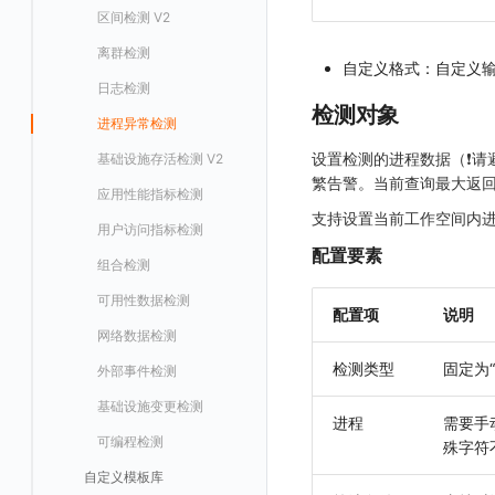
日志易
区间检测 V2
监控器总览
Unity
WebSocket 长连接采集
故障排查
故障排查
应用数据采集
高级场景
配置说明
配置说明
快速开始
快速开始
添加自定义 Action
自定义添加 Error
WebView 监测
Log 配置
数据采集自定义规则
Log 配置
数据采集脱敏
RUM 配置
自定义标签使用
SDK 初始化
火山引擎 TLS
离群检测
文本
查看器
FAQ
故障排查
应用数据采集
高级场景
高级场景
应用接入
应用接入
快速开始
上报自定义 Error
Trace 配置
数据采集脱敏
Trace 配置
Log 配置
数据采集自定义规则
RUM 配置
自定义标签使用
SDK 初始化
SDK 初始化
动态配置与动态更新地址
动态配置与动态更新地址
自定义格式：自定义输入
日志检测
视频
分析看板
更新日志
故障排查
应用数据采集
应用数据采集
配置说明
配置说明
应用接入
Session（会话）
符号文件上传
WebView 数据监测
Trace 配置
数据采集脱敏
Log 配置
数据采集自定义规则
RUM 配置
RUM 配置
自定义标签使用
小程序 JS SDK 远程配置
URLSession 自定义 Network 采集
检测对象
进程异常检测
图片
会话重放
故障排查
故障排查
框架接入
高级场景
配置说明
View（页面）
隐私与权限说明
Trace 配置
数据采集脱敏
Log 配置
Log 配置
数据采集自定义规则
SDK 初始化
SDK 初始化
动态配置与动态更新地址
动态配置与动态更新地址
自定义标签与 BridgeContext
设置检测的进程数据（❗️
基础设施存活检测 V2
命令面板
用户洞察
高级场景
应用数据采集
高级场景
Resource（资源）
Web
Content Provider 设置
符号文件上传
符号文件上传
WebView 数据监测
Trace 配置
数据采集脱敏
Trace 配置
RUM 配置
桌面 UI 框架
RUM 配置
自定义标签
SDK 初始化
繁告警。当前查询最大返回数
应用性能指标检测
IFrame
数据访问
应用数据采集
故障排查
故障排查
Action（操作）
移动端
会话热图
手动兼容接入
WebView 数据监测
WebView 数据监测
Log 配置
WebView2
隐私与数据脱敏
Log 配置
自定义采集规则
RUM 配置
自定义标签使用
如何接入会话重放
Widget Extension 数据采集
原生与 Flutter 混合开发
支持设置当前工作空间内
用户访问指标检测
仪表板列表
自建追踪
故障排查
Long Task（长任务）
漏斗分析
WebView 数据监测
Trace 配置
Electron
自定义标签
Trace 配置
Log 配置
数据采集脱敏
如何接入 canvas 录制
Android 会话重放
Publish Package 相关配置
原生与 React Native 混合开发
配置要素
组合检测
SourceMap
Error（错误）
tvOS 数据采集
自定义采集规则
Trace 配置
原生与 Unity 混合开发
故障排除
iOS 会话重放
Android Resource 手动配置
可用性数据检测
自定义环境变量
SourceMap 配置
Flutter 会话重放
配置项
说明
网络数据检测
其他
脚本上传 sourcemap
React Native 会话重放
检测类型
固定为
外部事件检测
数据拦截与修改
Webpack 上传 sourcemap
基础设施变更检测
Vite 上传 sourcemap
页面性能
进程
需要手
可编程检测
殊字符
内容安全策略
自定义模板库