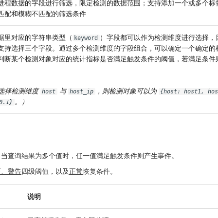
进程数据的字段进行筛选，限定检测的数据范围；支持添加一个或多个标
匹配和模糊不匹配的筛选条件
据里对应的字符串类型（
）字段都可以作为检测维度进行选择，
keyword
支持选择三个字段。通过多个检测维度的字段组合，可以确定一个确定的
判断某个检测对象对应的统计指标是否满足触发条件的阈值，若满足条件
选择检测维度
与
，则检测对象可以为
host
host_ip
{host: host1, hos
。）
0.1}
。当查询结果为多个值时，任一值满足触发条件则产生事件。
要、警告
四级阈值，以及
正常
恢复条件。
说明