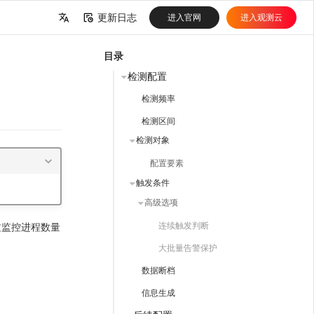
更新日志
进入官网
进入观测云
中文
目录
English
检测配置
检测频率
检测区间
检测对象
配置要素
触发条件
高级选项
连续触发判断
过监控进程数量
大批量告警保护
数据断档
信息生成