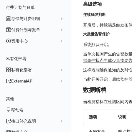
高级选项
Obscli
MCP 服务
数据转发
命令参考
付费计划与账单
接口签名认证
云账号管理
消息渠道
连续触发判断
数据访问
新建转发规则
使用限制
存储与计费明细
外部数据源
AWS
Agent 协作（A2A）
开启后，持续满足触发条件时
正则表达式
管理转发规则
数据转发至 AWS S3
请求示例
脚本市场
阿里云
一般图表数据返回
数据存储策略
付费计划与账单
大批量告警保护
审计事件
FAQ
模版库
数据转发至华为云 OBS
OpenAPI SDK
华为云
拓扑图数据返回
基础
折线图
商业版
费用结算方式
费用中心
分享管理
数据转发至阿里云 OSS
系统默认开启。
公共错误定义
腾讯云
云同步脚本集
饼图
企业版
计费产生逻辑
常见问题
费用中心账号结算
名词解释
跨工作空间授权
数据转发至 Kafka 消息队列
当单次检测产生的告警数
场景
Azure
表格图
如何开启
常见问题
计费价格明细
私有化部署
阿里云账号结算
注册与版本
登录方式
据事件状态生成少量摘要
字段展示权限
数据转发至火山引擎 TOS
事件
仪表板
脚本清单
亚马逊云账号结算
结算与账单
私有化部署
账户概览
这样既能确保通知的及时
敏感数据扫描
数据转发至谷歌云 GCS
异常追踪
仪表板轮播
未恢复事件列出
创建
常见问题
阿里云
华为云账号结算
支持中心
当此开关开启，后续监控
发布历史
ExternalAPI
实验室
创建扫描规则
故障中心
笔记
获取事件内容
频道
获取
列出
AWS
云监控（指标数据）
为云资源上报数据添加额外的 Tags
账单管理
数据断档
私有化版本说明
2025 年
公共请求参数
SSO 管理
管理扫描规则
自定义新建
错误中心
新版笔记
手动恢复事件
Issue
故障列表
删除
获取
列出
列出
华为云
注意事项
AWS 客户端的多种认证方式
账户管理
其他
产品部署
2024 年
公共响应结构
支持中心
SAML
官方规则库
基础设施
查看器
创建事件
日程
值班
错误中心
修改
新建
获取
列出
新建
列出
获取故障 AI 自动分析配置
当检测指标在检测区间内
腾讯云
云监控（指标数据）
云监控（指标数据）
工作空间管理
开始使用
2023 年
部署必读
移动端
签名认证
OIDC
Status Page
配置示例
统一目录
内置视图
配置管理
配置管理
错误中心规则
基础设施
获取
修改
删除
获取
列出
修改
获取
列出
列出
列出
设置故障 AI 自动分析配置
Azure
云监控（指标数据）
常见问题
选项
说明
运维手册
2022 年
如何申请 License
如何开始
前台账号
角色映射
工单管理
阿里云 IDaaS
日志
服务管理
资源目录
实体列表
导出
删除
导出
创建
获取
列出
删除
新建
获取
通知策略
列出
获取
等级 列出
详情
列出
获取所有 label
接口补充说明
火山引擎
Azure 客户端授权配
扩展使用
基础设施部署
升级商业版
部署配置手册
管理后台账号
列出
常见问题
Authing
指标
服务性能
拓扑图
聚类查询
导入
导入
修改
删除
获取
列出
订阅
修改
新建
Issue 发现
获取
新建
自定义等级 添加
更新
获取
修改主机 label
列出
统一目录实体列表
列出
关于内置角色的说明
不触发事
联动检
GoogleCloud
云监控（指标数据）
云监控（指标数据）