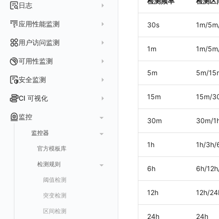
检测频率
检测区
指标采集
日志
等级定义
配置管理
世界地图
数据库
分析看板
Containers
实体详情
指标分析
日志采集
Issue 发现
应用性能监测
30s
1m/5m
常见问题
等级定义
散点图
网络
Kubernetes
实体类型管理
指标管理
浏览器日志采集
通知策略
数据采集
等级映射
用户访问监测
气泡图
资源目录
总览
Pods
全景拓扑图
1m
1m/5m
生成指标
小程序日志采集
服务
关联 Web 应用访问
故障自动分析
直方图
Web
常见问题
拓扑
数据上报
Services
可用性监测
常见问题
日志查看器
分析看板
配置应用性能监测采样
性能指标
故障聚合规则
5m
5m/15
矩形树图
小程序
Web 应用接入
网络流
Deployments
拨测任务
安全监测
BPF 网络日志
日志列表
链路
应用性能监测关联日志
服务拓扑
Webhook配置
蜂窝图
Android
前端框架插件接入
更新日志
设备
Nodes
概览
API 拨测
新建检测规则
15m
15m/3
CI 可视化
错误追踪
日志详情
错误追踪
服务详情
手动安装
Java 日志关联链路数据
热力图
iOS/tvOS/macOS
SSR 框架下接入
应用接入
更新日志
网络路径
Replica Sets
查看器
网络路径拨测
HTTP
管理检测规则
官方检测库
数据采集
索引
监控
Profiling
自动注入
在主机上部署
Python 日志关联链路数据
拓扑图
30m
30m/1h
HarmonyOS
Electron 应用接入
远程配置与强制采样
快速开始
更新日志
Jobs
自建节点管理
多步拨测
ICMP
信号
自定义创建
查看器
跨工作空间索引查询
日志索引
监控器
查看器
在 Kubernetes 上部署
在主机上部署
SLO
React Native
采集数据说明
应用接入
迁移指南
更新日志
基于 Uniapp 开发框架的小程序接入
Cron Jobs
常见问题
浏览器拨测
TCP
执行日志
1h
1h/3h/
概览
常见问题
原生直写索引
官方模板库
列表
在 Kubernetes 上部署
仪表盘
Flutter
采样配置
应用数据采集
配置说明
快速开始
快速开始
更新日志
Daemonset
WEBSOCKET
Arbiter
外部索引
检测规则
详情页
安装 Datakit Operator
漏斗图
UniApp
用户操作 Action
高级场景
应用接入
应用接入
快速开始
更新日志
SDK 初始化
自定义用户访问监测 SDK 采集数据内容
6h
6h/12h
Statefulset
SSL
语法
SLS Logstore
阈值检测
安装 Helm
桑基图
macOS
自定义数据与事件
应用数据采集
配置说明
配置说明
应用接入
快速开始
更新日志
自定义用户标识
RUM 配置
自定义标签
Persistent Volumes
内置函数
12h
12h/24
Elasticsearch
突变检测
数据列表
Windows
自定义 View
故障排查
高级场景
高级场景
配置说明
应用接入
快速开始
快速开始
用户标识
Log 配置
自定义采集规则
SDK 初始化
SDK 初始化
自定义添加额外的数据TAG
PVC
OpenSearch
区间检测
告警统计图
C++
Resource Hook
应用数据采集
应用数据采集
高级场景
配置说明
应用接入
应用接入
更新日志
全局 Context
自定义添加 Action
Trace 配置
数据采集脱敏
RUM 配置
自定义标签使用
RUM 配置
SDK 初始化
自定义标签与全局上下文
24h
24h