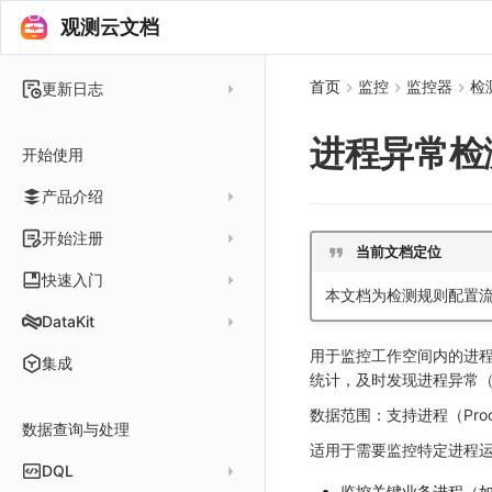
观测云文档
首页
监控
监控器
检
更新日志
2025 年
进程异常检
开始使用
2024 年
产品介绍
2023 年
2022 年
概念先解
开始注册
当前文档定位
2021 年
客户价值
注册免费版
快速入门
本文档为检测规则配置
2020 年
注册商业版
安装并使用 DataKit
DataKit
2019 年
版本区分
从官网注册商业版
快速创建仪表板
在 Linux 上安装
用于监控工作空间内的进
更新日志
集成
统计，及时发现进程异常
常见问题
从云厂商注册商业版
开始使用监控器
在 Windows 上安装
DataKit 安装
2025
数据范围：支持进程（Pro
在阿里云云市场开通
开启 APM 链路追踪
在 macOS 上安装
数据查询与处理
DataKit 使用
2021~2024
主机安装
适用于需要监控特定进程
在阿里云海外云市场开通
在 Kubernetes 上安装
DataKit 配置
容器安装
服务管理
DQL
在阿里云云市场开通专属版
监控关键业务进程（
以 Kubernetes helm 方式安装