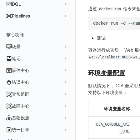
DQL
通过
命令来创
docker run
DQL 查询入口
Pipelines
docker
run
-d
--na
DQL 函数
管理 Pipelines
核心功能
高级函数
Pipeline 手册
测试
DQL VS 其它查询语言
DBSCAN
场景
快速开始
容器运行成功后， Web 
PromQL 快速上手
本地 Func 如何上报自定义高级函数
基础和原理
仪表板
ws://localhost:8000/ws
笔记
Platypus 语法
各数据类别数据处理
可视化图表
列表管理
创建/编辑笔记
事件中心
环境变量配置
内置函数
Grok 模式
视图变量
页面管理
图表类型
Chart Block 配置说明
所有事件
错误中心
默认情况下，DCA 会采
附加功能
报告
图表配置
变量查询
历史版本
时序图
未恢复事件
支持以下环境变量：
创建错误投递规则
异常追踪
性能基准和优化
Reference Table
笔记
图表查询
对象映射
柱状图
变更事件
错误列表
创建 Issue
故障中心
Offload
查看器
图表 JSON
饼图
简单查询
环境变量名称
智能监控事件
错误规则详情
管理 Issue
故障列表
内置视图
图表链接
快速搭建
概览图
表达式查询
基础设施
事件详情
常见问题
分析看板
DCA_CONSOLE_API
故障详情
常见问题
事件关联
列表管理
绑定内置视图
排行榜
DQL 查询
默认链接
主机
统一目录
常见问题
_URL
日程
故障分析看板
页面管理
表格图
PromQL 查询
自定义链接
容器
新建实体对象