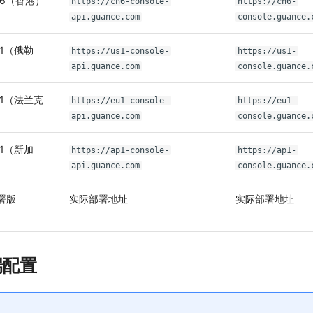
 6（香港）
https://cn6-console-
https://cn6-
api.guance.com
console.guance.
1（俄勒
https://us1-console-
https://us1-
api.guance.com
console.guance.
 1（法兰克
https://eu1-console-
https://eu1-
api.guance.com
console.guance.
1（新加
https://ap1-console-
https://ap1-
api.guance.com
console.guance.
署版
实际部署地址
实际部署地址
户端配置