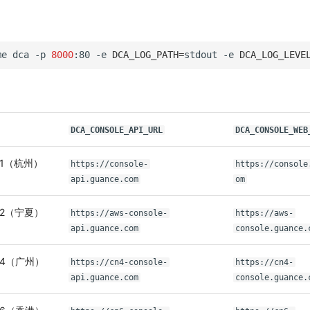
me
dca
-p
8000
:80
-e
DCA_LOG_PATH
=
stdout
-e
DCA_LOG_LEVE
DCA_CONSOLE_API_URL
DCA_CONSOLE_WEB
 1（杭州）
https://console-
https://console
api.guance.com
om
 2（宁夏）
https://aws-console-
https://aws-
api.guance.com
console.guance.
 4（广州）
https://cn4-console-
https://cn4-
api.guance.com
console.guance.