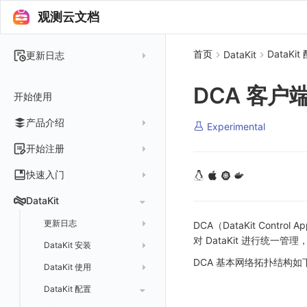
观测云文档
首页
DataKit
DataKit
更新日志
2025 年
DCA 客户
开始使用
2024 年
产品介绍
2023 年
Experimental
2022 年
概念先解
开始注册
2021 年
客户价值
注册免费版
快速入门
2020 年
注册商业版
安装并使用 DataKit
DataKit
2019 年
版本区分
从官网注册商业版
快速创建仪表板
在 Linux 上安装
更新日志
DCA（DataKit Contr
常见问题
从云厂商注册商业版
对 DataKit 进行统一管理
开始使用监控器
在 Windows 上安装
DataKit 安装
2025
在阿里云云市场开通
DCA 基本网络拓扑结构如
开启 APM 链路追踪
在 macOS 上安装
DataKit 使用
2021~2024
主机安装
在阿里云海外云市场开通
在 Kubernetes 上安装
DataKit 配置
容器安装
服务管理
在阿里云云市场开通专属版
以 Kubernetes helm 方式安装