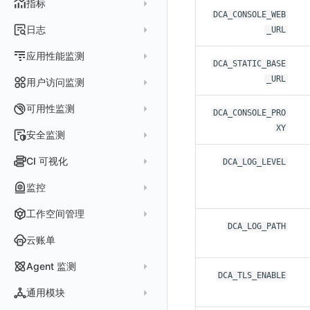
指标
配置管理
值班
DCA_CONSOLE_WEB
中国地图
数据源查询
场景示例
进程
类型
实体列表
指标采集
日志
_URL
等级定义
配置管理
世界地图
数据库
分析看板
Containers
实体详情
指标分析
日志采集
Issue 发现
应用性能监测
常见问题
等级定义
散点图
网络
Kubernetes
DCA_STATIC_BASE
实体类型管理
指标管理
浏览器日志采集
通知策略
数据采集
_URL
等级映射
用户访问监测
气泡图
资源目录
总览
Pods
全景拓扑图
生成指标
小程序日志采集
服务
关联 Web 应用访问
故障自动分析
直方图
Web
常见问题
拓扑
数据上报
Services
可用性监测
DCA_CONSOLE_PRO
常见问题
日志查看器
分析看板
配置应用性能监测采样
性能指标
故障聚合规则
矩形树图
小程序
Web 应用接入
XY
网络流
Deployments
拨测任务
安全监测
BPF 网络日志
日志列表
链路
应用性能监测关联日志
服务拓扑
Webhook配置
蜂窝图
Android
前端框架插件接入
更新日志
设备
Nodes
概览
API 拨测
新建检测规则
CI 可视化
DCA_LOG_LEVEL
错误追踪
日志详情
错误追踪
服务详情
手动安装
Java 日志关联链路数据
热力图
iOS/tvOS/macOS
SSR 框架下接入
应用接入
更新日志
网络路径
Replica Sets
查看器
网络路径拨测
HTTP
管理检测规则
官方检测库
数据采集
索引
监控
Profiling
自动注入
在主机上部署
Python 日志关联链路数据
拓扑图
HarmonyOS
Electron 应用接入
远程配置与强制采样
快速开始
更新日志
Jobs
自建节点管理
多步拨测
ICMP
信号
自定义创建
查看器
跨工作空间索引查询
日志索引
监控器
查看器
在 Kubernetes 上部署
在主机上部署
工作空间管理
SLO
React Native
采集数据说明
应用接入
迁移指南
更新日志
基于 Uniapp 开发框架的小程序接入
Cron Jobs
常见问题
浏览器拨测
TCP
执行日志
DCA_LOG_PATH
概览
常见问题
原生直写索引
智能监控
官方模板库
列表
在 Kubernetes 上部署
账号设置
仪表盘
Flutter
采样配置
应用数据采集
配置说明
快速开始
快速开始
更新日志
云账单
Daemonset
WEBSOCKET
Arbiter
外部索引
SLO
检测规则
应用智能检测
详情页
安装 Datakit Operator
偏好设置
漏斗图
UniApp
用户操作 Action
高级场景
应用接入
应用接入
快速开始
更新日志
SDK 初始化
自定义用户访问监测 SDK 采集数据内容
Statefulset
SSL
Agent 监测
语法
SLS Logstore
DCA_TLS_ENABLE
静默管理
自定义模板库
云账单智能监控
新建 SLO
阈值检测
安装 Helm
其他设置
桑基图
macOS
自定义数据与事件
应用数据采集
配置说明
配置说明
应用接入
快速开始
更新日志
自定义用户标识
RUM 配置
自定义标签
Persistent Volumes
应用列表
内置函数
通用模块
Elasticsearch
告警策略
监控器列表
主机智能检测
管理 SLO
突变检测
空间设置
数据列表
Windows
自定义 View
故障排查
高级场景
高级场景
配置说明
应用接入
快速开始
快速开始
用户标识
Log 配置
自定义采集规则
SDK 初始化
SDK 初始化
自定义添加额外的数据TAG
PVC