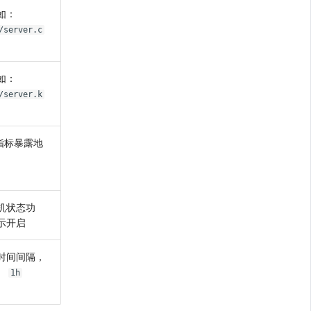
如：
/server.c
如：
/server.k
d 指标暴露地
机状态功
示开启
时间间隔，
、
1h