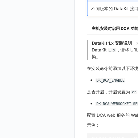
自定义前端语言
OpenSearch 高可用
跨站点授权
启用/禁用
导入
修改单个数据访问规则
启用/禁用
索引加速字段配置修改
修改
列出
删除 SSO 配置
删除映射规则
自定义映射规则列出
工作空间资源任务状态查询
获取 SSO 映射列表
不同版本的 DataKit
GuanceDB 引擎
后台管理忘记admin用户密码
账号管理
导出
删除
删除
工作空间资源导入
获取
生成跨站点授权 meta
新建映射规则
开启/禁用映射规则
启用/禁用 SSO 配置
删除 SSO 自定义映射规则
Redis
使用阿里云 ECI 弹性伸缩 kodo-x
禁用/启用
工作空间资源任务取消
添加
导入跨站点授权 meta
默认配置状态修改
修改 SSO 映射规则
批量删除 SSO 自定义映射规则
主机安装时启用 DCA 功
Kodo-X 拆分
helm
功能菜单获取
修改
删除 SSO 映射规则
DataKit 1.x 安装说明
：
切换 HTTPS 访问
功能菜单设置
删除
开启/禁用 SSO 映射规则
DataKit
，请将 UR
1.x
短信模板配置说明
染。
功能菜单获取 v2
统一目录全景拓扑图配置说明
功能菜单设置 v2
在安装命令前添加以下环
上传空间图片
DK_DCA_ENABLE
设置空间自定义信息
是否开启，开启设置为
on
获取角色敏感数据脱敏字段
DK_DCA_WEBSOCKET_SE
敏感数据脱敏测试
配置 DCA web 服务的 Web
站点列出
示例：
可查看空间列表
修改空间的数据保留时长