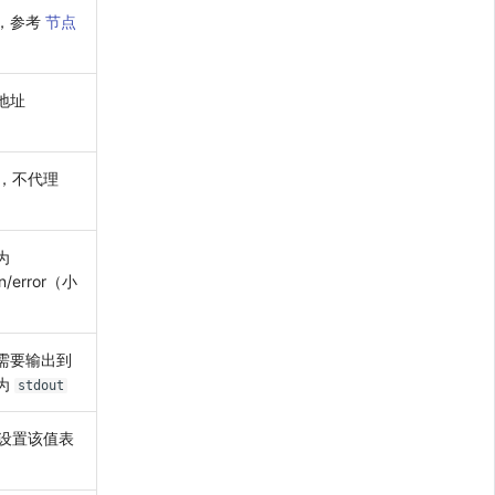
，参考
节点
地址
理，不代理
为
rn/error（小
需要输出到
置为
stdout
，设置该值表