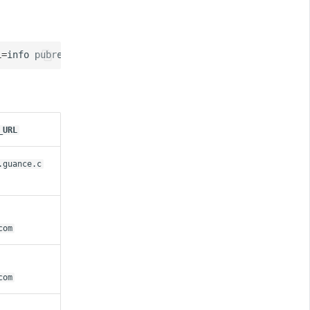
L
=
info
_URL
.guance.c
com
com