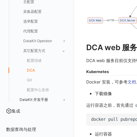
批量安装
状态查看
主配置
Kubernetes
在 AWS 云市场开通
Docker 安装
离线安装
更新
采集器配置
Helm
在华为云云商店购买
Datakit Operator
DQL 查询
选举配置
Docker
在微软云云商店购买
其它命令
代理配置
AWS ECS Fargate
故障排查
DataKit Operator
AWS EKS
DCA web 服
虚拟互联网接入
其它配置方式
GCP GKE Autopilot
无数据排查
更新日志
DCA web 服务目前仅支持镜
性能展示
Bug Report 分析
阿里云接入
Asyncprofile
配置综述
Datakit Metrics
华为云接入
DDTrace
DCA
Kubernetes
AWS 接入
Flameshot
Git
Docker 安装，可参考
文档
logfwd
配置中心支持
下载镜像
DataKit 开发手册
logging
运行容器之前，首先通过
HTTP API
pyspy
集成
文档撰写
docker
pull
数据查询与处理
运行容器