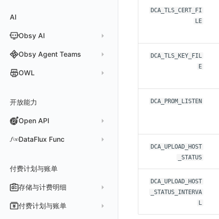
查看器
新建 Agent 监测应用
查看器
OpenSearch
通知对象管理
恢复监控器
Kubernetes 智能检测
SLO 详情
新建告警策略
区间检测
DCA_TLS_CERT_FI
MFA 管理
关键指标
告警统计图
C++
Resource Hook
应用数据采集
应用数据采集
高级场景
配置说明
应用接入
应用接入
更新日志
全局 Context
自定义添加 Action
Trace 配置
数据采集脱敏
RUM 配置
自定义标签使用
RUM 配置
SDK 初始化
自定义标签与全局上下文
AI
分析看板
新建 LLM 监测应用
快照
搜索
LE
日志易
常见问题
运算符
日志智能检测
管理告警策略
钉钉机器人
区间检测 V2
属性声明
功能菜单
监控器总览
Unity
WebSocket 长连接采集
故障排查
故障排查
应用数据采集
高级场景
配置说明
配置说明
快速开始
快速开始
添加自定义 Action
自定义添加 Error
WebView 监测
Log 配置
数据采集自定义规则
Log 配置
数据采集脱敏
RUM 配置
自定义标签使用
SDK 初始化
Obsy AI
筛选
保存快照
火山引擎 TLS
真值表
用户访问智能检测
告警聚合通知模板
企业微信机器人
离群检测
字段管理
日志延迟可见
文本
查看器
FAQ
故障排查
应用数据采集
高级场景
高级场景
应用接入
应用接入
快速开始
上报自定义 Error
Trace 配置
数据采集脱敏
Trace 配置
Log 配置
数据采集自定义规则
RUM 配置
自定义标签使用
SDK 初始化
SDK 初始化
动态配置与动态更新地址
动态配置与动态更新地址
时间控件
分享快照
Obsy Copilot
Obsy Agent Teams
事件等级
飞书机器人
日志检测
DCA_TLS_KEY_FIL
全局标签
视频
分析看板
更新日志
故障排查
应用数据采集
应用数据采集
配置说明
配置说明
应用接入
Session（会话）
符号文件上传
WebView 数据监测
Trace 配置
数据采集脱敏
Log 配置
数据采集自定义规则
RUM 配置
RUM 配置
自定义标签使用
小程序 JS SDK 远程配置
URLSession 自定义 Network 采集
维度分析
E
套餐与积分
可观测分析
Agent 管理
自定义事件通知模板
Webhook 自定义
进程异常检测
OWL
环境变量
图片
会话重放
故障排查
故障排查
框架接入
高级场景
配置说明
View（页面）
隐私与权限说明
Trace 配置
数据采集脱敏
Log 配置
Log 配置
数据采集自定义规则
SDK 初始化
SDK 初始化
动态配置与动态更新地址
动态配置与动态更新地址
自定义标签与 BridgeContext
显示列
数据检索
我的任务
监控器内部原理
简单 HTTP 请求
Agent 创建
基础设施存活检测 V2
Webhook 自定义 Body 模板
成员管理
OWL CLI
命令面板
用户洞察
高级场景
应用数据采集
高级场景
Resource（资源）
Web
Content Provider 设置
符号文件上传
符号文件上传
WebView 数据监测
Trace 配置
数据采集脱敏
Trace 配置
RUM 配置
桌面 UI 框架
RUM 配置
自定义标签
SDK 初始化
资源生成
DCA_PROM_LISTEN
开放能力
自动化
短信
Agent 容器安装
应用性能指标检测
角色管理
OWL MCP Server
邀请成员
手动安装
IFrame
数据访问
应用数据采集
故障排查
故障排查
Action（操作）
移动端
会话热图
手动兼容接入
WebView 数据监测
WebView 数据监测
Log 配置
WebView2
隐私与数据脱敏
Log 配置
自定义采集规则
RUM 配置
自定义标签使用
如何接入会话重放
Widget Extension 数据采集
原生与 Flutter 混合开发
知识服务
任务接入
语音电话
Agent 服务运维
用户访问指标检测
Open API
API Keys 管理
故障排查
权限清单
自动安装
快速开始
仪表板列表
自建追踪
故障排查
Long Task（长任务）
漏斗分析
WebView 数据监测
Trace 配置
Electron
自定义标签
Trace 配置
Log 配置
数据采集脱敏
如何接入 canvas 录制
Android 会话重放
Publish Package 相关配置
原生与 React Native 混合开发
用量统计
Slack
Agent 正向代理配置
组合检测
Client Token 管理
更新日志
Open API
快速开始
工具清单
SourceMap
公共请求参数
Error（错误）
tvOS 数据采集
自定义采集规则
Trace 配置
原生与 Unity 混合开发
故障排除
iOS 会话重放
Android Resource 手动配置
DataFlux Func
DCA_UPLOAD_HOST
Agent 版本历史
Teams
技能
可用性数据检测
黑名单
常见问题
工具清单
自定义环境变量
公共响应结构
SourceMap 配置
Flutter 会话重放
Func 托管版
_STATUS
Obscli
Telegram Bot
MCP 服务
网络数据检测
数据转发
命令参考
付费计划与账单
其他
接口签名认证
脚本上传 sourcemap
React Native 会话重放
云账号管理
消息渠道
外部事件检测
DCA_UPLOAD_HOST
数据访问
新建转发规则
使用限制
数据拦截与修改
Webpack 上传 sourcemap
存储与计费明细
外部数据源
AWS
_STATUS_INTERVA
Agent 协作（A2A）
基础设施变更检测
正则表达式
管理转发规则
数据转发至 AWS S3
请求示例
Vite 上传 sourcemap
页面性能
脚本市场
阿里云
一般图表数据返回
L
数据存储策略
付费计划与账单
可编程检测
审计事件
FAQ
模版库
数据转发至华为云 OBS
OpenAPI SDK
内容安全策略
华为云
拓扑图数据返回
基础
折线图
商业版