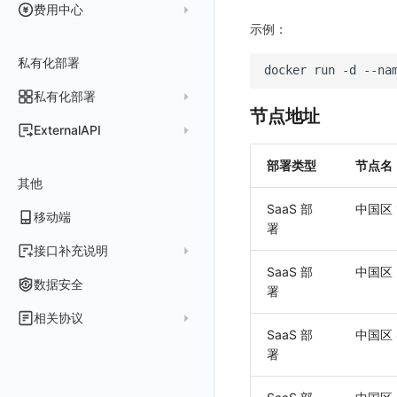
费用结算方式
费用中心
分享管理
数据转发至阿里云 OSS
公共错误定义
腾讯云
云同步脚本集
饼图
示例：
企业版
计费产生逻辑
常见问题
费用中心账号结算
名词解释
跨工作空间授权
数据转发至 Kafka 消息队列
场景
Azure
表格图
如何开启
常见问题
计费价格明细
私有化部署
阿里云账号结算
注册与版本
登录方式
docker
run
-d
--na
字段展示权限
数据转发至火山引擎 TOS
事件
仪表板
脚本清单
亚马逊云账号结算
结算与账单
私有化部署
账户概览
敏感数据扫描
数据转发至谷歌云 GCS
异常追踪
仪表板轮播
未恢复事件列出
创建
常见问题
阿里云
节点地址
华为云账号结算
支持中心
发布历史
ExternalAPI
实验室
创建扫描规则
故障中心
笔记
获取事件内容
频道
获取
列出
AWS
云监控（指标数据）
为云资源上报数据添加额外的 Tags
账单管理
私有化版本说明
2025 年
公共请求参数
SSO 管理
管理扫描规则
自定义新建
错误中心
新版笔记
手动恢复事件
Issue
故障列表
删除
获取
列出
列出
部署类型
节点名
华为云
注意事项
AWS 客户端的多种认证方式
账户管理
其他
产品部署
2024 年
公共响应结构
支持中心
SAML
官方规则库
基础设施
查看器
创建事件
日程
值班
错误中心
修改
新建
获取
列出
新建
列出
获取故障 AI 自动分析配置
腾讯云
云监控（指标数据）
云监控（指标数据）
SaaS 部
中国区
工作空间管理
开始使用
2023 年
部署必读
移动端
签名认证
OIDC
Status Page
配置示例
统一目录
内置视图
配置管理
配置管理
错误中心规则
基础设施
获取
修改
删除
获取
列出
修改
获取
列出
列出
列出
设置故障 AI 自动分析配置
Azure
云监控（指标数据）
署
常见问题
运维手册
2022 年
如何申请 License
如何开始
前台账号
角色映射
工单管理
阿里云 IDaaS
日志
服务管理
资源目录
实体列表
导出
删除
导出
创建
获取
列出
删除
新建
获取
通知策略
列出
获取
等级 列出
详情
列出
获取所有 label
接口补充说明
火山引擎
Azure 客户端授权配
扩展使用
基础设施部署
升级商业版
部署配置手册
SaaS 部
中国区
管理后台账号
列出
常见问题
Authing
指标
服务性能
拓扑图
聚类查询
导入
导入
修改
删除
获取
列出
订阅
修改
新建
Issue 发现
获取
新建
自定义等级 添加
更新
获取
修改主机 label
列出
统一目录实体列表
列出
关于内置角色的说明
GoogleCloud
云监控（指标数据）
云监控（指标数据）
数据安全
署
开始安装
SSO 管理
运维FAQ
计量数据结构与使用
应用服务配置项手册
工作空间成员
获取
列出
Azure AD
用户访问监测
索引
获取指标集相关信息
扩展信息配置
创建
删除
导出
导出
获取
列出
回复 列出
修改
新建
修改
自定义等级 修改
操作记录列表
新建
创建
统一目录实体详情
获取查询任务结果
获取
新建自动发现配置
统一目录拓扑实体字段定义
未恢复事件查询
OBCloud
GCP 客户端授权配置
相关协议
激活产品
管理后台手册
使用FAQ
kubernetes集群
Keycloak 单点登录（部署版）
APM 服务拓扑跨空间配置说明
工作空间
新增
创建
列出
IAM Identity Center
可用性监测
数据转发
聚合生成指标
应用
修改
新建
新建
新建
获取
回复 创建
删除
修改
删除
自定义等级 删除
评论列表
修改
修改
统一目录实体导出
发送查询任务
列出
指标和标签信息获取
新增
修改自动发现配置
统一目录拓扑字段筛选项
SaaS 部
中国区
拓扑图图表接口
云监控（指标数据）
云监控（指标数据）
观测云商业版订阅协议
DataWay
升级观测云
工作空间管理
开启自身的可观测
观测云底座
配置 Keycloak 单点登录映射规则
查看器报“视图模板不存在”
署
工作空间 API Key
修改
获取
添加成员
列出
Okta
监控
数据访问
SourceMap
拨测任务
修改
修改
修改
导出
回复 修改
故障评论 查询
默认配置状态 获取
添加评论
禁用/启用
删除
统一目录实体创建
统一目录拓扑查询
获取索引信息
列出
列出
快速列出 RUM 配置
修改
获取自动发现配置
获取指标集列表，支持搜索功能
单位说明
观测云专属版订阅协议
部署方案
容量规划
版本历史
用户管理
域名访问修改成IP访问
Doris
日志引擎存储空间不足
Azure AD 单点登录（部署版）
工作空间内置 API Key
启用/禁用
修改
修改
创建
新建
Keycloak
LLM监测
自建节点管理
监控器
导入
删除
删除
回复 删除
故障评论 创建
默认配置状态修改
修改评论
删除
导出
统一目录实体修改
导出
获取
列出
新建
添加 RUM 配置
列出
创建
删除
自动发现配置列出
获取指标集 Schema 信息
飞书 SSO（OIDC）配置说明