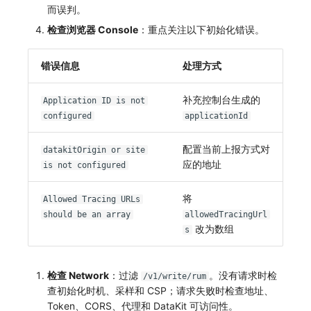
而误判。
常见问题
环境变量
事件
工作空间内置 API Key
观测云费用中心服务协议
手动兼容接入
tvOS 数据采集
自定义事件通知模板
Teams
敏感数据脱敏
使用量限制更新
检查浏览器 Console
：重点关注以下初始化错误。
成员管理
异常追踪
角色管理
观测云移动应用隐私政策
监控器内部原理
Telegram Bot
工作空间
上传空间图片相关资源
错误信息
处理方式
角色管理
故障中心
Issue
观测云移动 SDK 隐私政策
工作空间自定义配置
获取图片相关资源
补充控制台生成的
Application ID is not
API Keys 管理
错误中心
分组管理
数据处理协议（DPA）
属性声明
自定义工作空间绑定信息
configured
applicationId
Client Token 管理
基础设施
Issue 等级
观测云账号注销须知
跨空间授权
修改品牌标识
配置当前上报方式对
datakitOrigin or site
应的地址
is not configured
黑名单
统一目录
模板管理
观测云费用中心账号注销须知
跨站点授权
工作空间-查询索引信息列表
将
数据转发
日志
数据查询
观测云 Obsy AI 智能服务使用协议
账号管理
工作空间-索引模板配置
Allowed Tracing URLs
should be an array
allowedTracingUrl
改为数组
数据访问
指标
登录映射规则
s
正则表达式
用户访问监测
场景-仪表板
检查 Network
：过滤
。没有请求时检
/v1/write/rum
审计事件
可用性监测
链路追踪
查初始化时机、采样和 CSP；请求失败时检查地址、
Token、CORS、代理和 DataKit 可访问性。