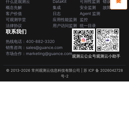
什么是观测云
DataKit
可用性监测
错误中心
概念先解
集成
安全监测
故障中心
客户价值
日志
Agent 监测
可观测学堂
应用性能监测
监控
法律协议
用户访问监测
统一目录
联系我们
热线电话：400-882-3320
销售咨询：sales@guance.com
市场合作：marketing@guance.com
观测云公众号
观测云小助手
© 2013-2026 常州观测云信息科技有限公司 |
苏 ICP 备 2026042728
号-2