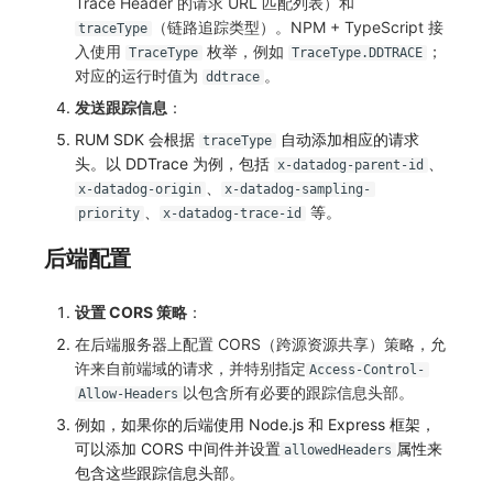
Trace Header 的请求 URL 匹配列表）和
（链路追踪类型）。NPM + TypeScript 接
traceType
入使用
枚举，例如
；
TraceType
TraceType.DDTRACE
对应的运行时值为
。
ddtrace
发送跟踪信息
：
RUM SDK 会根据
自动添加相应的请求
traceType
头。以 DDTrace 为例，包括
、
x-datadog-parent-id
、
x-datadog-origin
x-datadog-sampling-
、
等。
priority
x-datadog-trace-id
后端配置
设置 CORS 策略
：
在后端服务器上配置 CORS（跨源资源共享）策略，允
许来自前端域的请求，并特别指定
Access-Control-
以包含所有必要的跟踪信息头部。
Allow-Headers
例如，如果你的后端使用 Node.js 和 Express 框架，
可以添加 CORS 中间件并设置
属性来
allowedHeaders
包含这些跟踪信息头部。