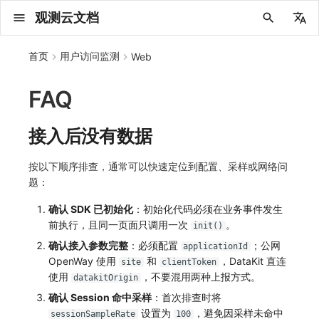
观测云文档
中文
首页
用户访问监测
Web
English
FAQ
2025 年
概念先解
注册免费版
安装并使用 DataKit
更新日志
DQL 查询入口
管理 Pipelines
仪表板
创建/编辑笔记
所有事件
创建错误投递规则
创建 Issue
故障列表
主机
新建实体对象
指标采集
日志采集
数据采集
用户标识
更新日志
更新日志
更新日志
更新日志
更新日志
更新日志
更新日志
快速开始
更新日志
快速开始
快速开始
Session（会话）
Web
会话热图
SourceMap 配置
数据拦截与修改
拨测任务
新建检测规则
数据采集
监控器
账号设置
应用列表
查看器
Obsy Copilot
Agent 管理
OWL CLI
公共请求参数
Func 托管版
数据存储策略
费用结算方式
名词解释
发布历史
公共请求参数
关于内置角色的说明
观测云商业版订阅协议
从官网注册商业版
在 Linux 上安装
2025
主机安装
服务管理
主配置
HTTP API
DBSCAN
PromQL 快速上手
快速开始
列表管理
图表类型
变量查询
快速搭建
绑定内置视图
等级定义
等级定义
类型
总览
数据上报
日志列表
日志索引
关联 Web 应用访问
性能指标
手动安装
自定义用户标识
SDK 初始化
自定义标签
SDK 初始化
自定义标签使用
SDK 初始化
自定义标签与全局上下文
SDK 初始化
自定义标签使用
SDK 初始化
自定义标签使用
SDK 初始化
小程序 JS SDK 远程配置
SDK 初始化
自定义标签使用
SDK 初始化
桌面 UI 框架
隐私与数据脱敏
SDK 初始化
自定义标签
SDK 初始化
自定义标签使用
如何接入会话重放
Android 会话重放
API 拨测
官方检测库
语法
官方模板库
应用智能检测
新建 SLO
新建告警策略
钉钉机器人
关键指标
邀请成员
权限清单
Open API
新建转发规则
模版库
创建扫描规则
SAML
Status Page
新建 Agent 监测应用
搜索
保存快照
可观测分析
Agent 创建
手动安装
快速开始
仪表板
未恢复事件列出
频道
故障列表
错误中心
基础设施
实体列表
聚类查询
获取指标集相关信息
应用
拨测任务
监控器
应用
字段管理
列出
DQL 数据异步查询
列出
获取账单计费项消费累计
获取时序趋势图
AWS
一般图表数据返回
基础
计费产生逻辑
费用中心账号结算
注册与版本
2025 年
部署必读
如何开始
部署配置手册
计量数据结构与使用
列出
列出
列出
列出
新建
初始化并获取
列出
获取
列出
有效的等级列表
模版-列出
DQL数据查询
添加映射配置
标识ID导入
apm 服务列出
在线 Datakit 列表
2024 年
客户价值
注册商业版
快速创建仪表板
DataKit 安装
DQL 函数
Pipeline 手册
可视化图表
Chart Block 配置说明
未恢复事件
错误列表
管理 Issue
故障详情
容器
实体列表
指标分析
浏览器日志采集
服务
全局 Context
应用接入
快速开始
迁移指南
快速开始
快速开始
快速开始
快速开始
应用接入
快速开始
应用接入
应用接入
View（页面）
移动端
漏斗分析
脚本上传 sourcemap
页面性能
概览
管理检测规则
查看器
智能监控
偏好设置
查看器
快照
套餐与积分
我的任务
OWL MCP Server
公共响应结构
云账号管理
商业版
常见问题
登录方式
私有化版本说明
公共响应结构
未恢复事件查询
观测云专属版订阅协议
从云厂商注册商业版
在 Windows 上安装
2021~2024
容器安装
状态查看
采集器配置
文档撰写
本地 Func 如何上报自定义高级函数
基础和原理
页面管理
图表配置
对象映射
列表管理
Issue 发现
等级映射
分析看板
拓扑
日志详情
原生直写索引
配置应用性能监测采样
服务拓扑
自动注入
自定义添加额外的数据TAG
RUM 配置
自定义采集规则
RUM 配置
数据采集自定义规则
RUM 配置
数据采集脱敏
RUM 配置
数据采集自定义规则
RUM 配置
数据采集自定义规则
RUM 配置
自定义标签与 BridgeContext
RUM 配置
数据采集自定义规则
RUM 配置
WebView2
自定义标签
RUM 配置
自定义采集规则
RUM 配置
数据采集脱敏
如何接入 canvas 录制
iOS 会话重放
网络路径拨测
自定义创建
内置函数
检测规则
云账单智能监控
管理 SLO
管理告警策略
企业微信机器人
功能菜单
常见问题
管理转发规则
管理扫描规则
OIDC
工单管理
新建 LLM 监测应用
筛选
分享快照
数据检索
Agent 容器安装
自动安装
工具清单
仪表板轮播
获取事件内容
Issue
值班
错误中心规则
资源目录
拓扑图
索引
聚合生成指标
SourceMap
自建节点管理
SLO
全局标签
新建
DQL 数据查询(旧版)
执行外部函数
获取账单信息
生成认证 code
阿里云
拓扑图数据返回
云同步脚本集
计费价格明细
阿里云账号结算
结算与账单
2024 年
如何申请 License
升级商业版
运维FAQ
获取
创建
添加成员
创建
获取
修改
修改ISSUE
创建
模版-获取模版详情
修改映射配置
service map
接入后没有数据
2023 年
版本区分
开始使用监控器
DataKit 使用
高级函数
视图变量
变更事件
错误规则详情
分析看板
故障分析看板
进程
实体详情
指标管理
小程序日志采集
分析看板
添加自定义 Action
远程配置与强制采样
应用接入
快速开始
应用接入
应用接入
应用接入
应用接入
配置说明
应用接入
配置说明
配置说明
Resource（资源）
Webpack 上传 sourcemap
内容安全策略
查看器
信号
概览
SLO
其他设置
分析看板
自动化
故障排查
接口签名认证
外部数据源
企业版
账户概览
产品部署
签名认证
拓扑图图表接口
观测云免费版订阅协议
在 macOS 上安装
批量安装
更新
选举配置
Platypus 语法
图表查询
页面管理
通知策略
故障自动分析
网络流
外部索引
应用性能监测关联日志
服务详情
查看器
自定义添加 Action
Log 配置
数据采集脱敏
Log 配置
数据采集脱敏
Log 配置
动态配置与动态更新地址
Log 配置
数据采集脱敏
Log 配置
数据采集脱敏
Log 配置
数据采集脱敏
Log 配置
Log 配置
Electron
自定义采集规则
Log 配置
Log 配置
原生与 Unity 混合开发
故障排除
Flutter 会话重放
多步拨测
自定义模板库
主机智能检测
SLO 详情
告警聚合通知模板
飞书机器人
日志延迟可见
FAQ
角色映射
时间控件
资源生成
Agent 服务运维
快速开始
笔记
手动恢复事件
日程
配置管理
数据转发
智能巡检
成员管理
分享
DQL 数据查询
获取账户余额
华为云
亚马逊云账号结算
2023 年
基础设施部署
SSO 管理
使用FAQ
新增
获取
修改
获取
修改
列出
修改
模版-导入自定义系统模版
映射配置列出
按以下顺序排查，通常可以快速定位到配置、采样或网络问
题：
2022 年
常见问题
开启 APM 链路追踪
DataKit 配置
DQL VS 其它查询语言
报告
智能监控事件
常见问题
日程
值班
数据库
实体类型管理
生成指标
日志查看器
链路
上报自定义 Error
基于 Uniapp 开发框架的小程序接入
配置说明
应用接入
配置说明
配置说明
配置说明
配置说明
高级场景
配置说明
高级场景
高级场景
Action（操作）
Vite 上传 sourcemap
自建节点管理
执行日志
静默管理
空间设置
任务接入
更新日志
使用限制
脚本市场
常见问题
支持中心
开始使用
前台账号
单位说明
观测云 SaaS 服务等级协议
在 Kubernetes 上安装
离线安装
DQL 查询
代理配置
内置函数
图表 JSON
故障聚合规则
设备
自定义添加 Error
Trace 配置
WebView 监测
Trace 配置
URLSession 自定义 Network 采集
Trace 配置
WebView 数据监测
Trace 配置
动态配置与动态更新地址
Trace 配置
WebView 数据监测
Trace 配置
WebView 数据监测
Trace 配置
Trace 配置
Trace 配置
Trace 配置
React Native 会话重放
浏览器拨测
监控器列表
Kubernetes 智能检测
Webhook 自定义
常见问题
维度分析
知识服务
Agent 正向代理配置
工具清单
新版笔记
创建事件
配置管理
数据访问
静默配置
角色管理
删除
同组织 Trace 查询
作废认证 code
腾讯云
华为云账号结算
2022 年
开始安装
管理后台手册
升级观测云
修改
修改
更换空间拥有者
轮换工作空间 Token
列出
批量删除
管理工作空间
模版-删除自定义模版
删除映射配置
确认 SDK 已初始化
：初始化代码必须在业务事件发生
2021 年
DataKit 开发手册
笔记
事件详情
配置管理
配置管理
网络
全景拓扑图
常见问题
BPF 网络日志
错误追踪
应用数据采集
高级场景
配置说明
高级场景
高级场景
高级场景
高级场景
应用数据采集
框架接入
应用数据采集
故障排查
Long Task（长任务）
常见问题
Arbiter
告警策略
MFA 管理
用量统计
请求示例
账单管理
运维手册
管理后台账号
飞书 SSO（OIDC）配置说明
法律声明
以 Kubernetes helm 方式安装
其它命令
DataKit Operator
附加功能
图表链接
Webhook配置
网络路径
动态配置与动态更新地址
动态配置与动态更新地址
符号文件上传
原生与 Flutter 混合开发
恢复监控器
日志智能检测
简单 HTTP 请求
显示列
技能
命令参考
查看器
告警策略
API Key 管理
取消快照/图表分享
Azure
激活产品
容量规划
启用/禁用
启用/禁用
修改
删除
删除
模版-批量删除自定义模版
开关状态设置
前执行，且同一页面只调用一次
。
init()
确认接入参数完整
：必须配置
；公网
applicationId
2020 年
查看器
常见问题
常见问题
资源目录
错误追踪
Profiling
应用数据采集
高级场景
应用数据采集
应用数据采集
应用数据采集
应用数据采集
故障排查
高级场景
故障排查
Error（错误）
通知对象管理
属性声明
Agent 版本历史
OpenAPI SDK
账户管理
扩展使用
工作空间成员
SourceMap 分片上传
数据安全保密协议
自定义用户访问监测 SDK 采集数据内容
Docker 安装
故障排查
其它配置方式
性能基准和优化
事件关联
符号文件上传
符号文件上传
WebView 数据监测
Publish Package 相关配置
运算符
用户访问智能检测
短信
MCP 服务
内置视图
通知对象管理
黑名单
DataWay
删除
删除
批量设置故障 AI 自动分析配置
批量删除
获取开关状态信息
OpenWay 使用
和
，DataKit 直连
site
clientToken
使用
，不要混用两种上报方式。
2019 年
内置视图
常见问题
索引
故障排查
应用数据采集
故障排查
故障排查
故障排查
故障排查
应用数据采集
常见问题
字段管理
Obscli
公共错误定义
工作空间管理
工作空间
部署版跨站点授权
数据安全协议
datakitOrigin
Datakit Operator
虚拟互联网接入
隐私与权限说明
Widget Extension 数据采集
原生与 React Native 混合开发
真值表
语音电话
消息渠道
服务管理
Pipelines
部署方案
修改品牌标识
删除
确认 Session 命中采样
：首次排查时将
常见问题
跨工作空间索引查询
故障排查
故障排查
全局标签
场景
常见问题
工作空间 API Key
同组织跨工作空间 Trace 查询
观测云费用中心用户充值协议
性能展示
Content Provider 设置
WebView 数据监测
Android Resource 手动配置
事件等级
Slack
Agent 协作（A2A）
服务性能
数据访问
使用量限制查询
设置为
，避免因采样未命中
sessionSampleRate
100