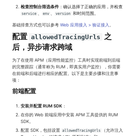
分享管理
监控
DataKit清单
检查控制台筛选条件
：确认选择了正确的应用，并检查
、
、
和时间范围。
service
env
version
跨工作空间授权
LLM监测
基础排查方式也可以参考
Web 应用接入 > 验证接入
。
字段展示权限
管理
配置
之
allowedTracingUrls
敏感数据扫描
快照管理
后，异步请求跨域
实验室
DQL 数据查询
为了在使用 APM（应用性能监控）工具时实现前端到后端
的完整跟踪（通常称为 RUM，即真实用户监控），你需要
SSO 管理
Func 函数
在前端和后端进行相应的配置。以下是主要步骤和注意事
项：
支持中心
账单分析
前端配置
免登录 Token
安装并配置 RUM SDK
：
图表图片
在你的 Web 前端应用中安装 APM 工具提供的 RUM
SDK。
配置 SDK，包括设置
（允许注入
allowedTracingUrls