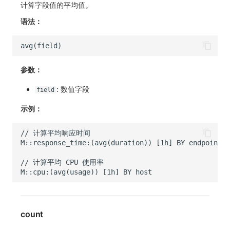
计算字段值的平均值。
SourceMap
分享管理
监控
DataKit清单
语法：
自定义环境变量
跨工作空间授权
LLM监测
其他
字段展示权限
管理
参数：
敏感数据扫描
快照管理
: 数值字段
field
实验室
DQL 数据查询
示例：
SSO 管理
Func 函数
支持中心
账单分析
免登录 Token
图表图片
count