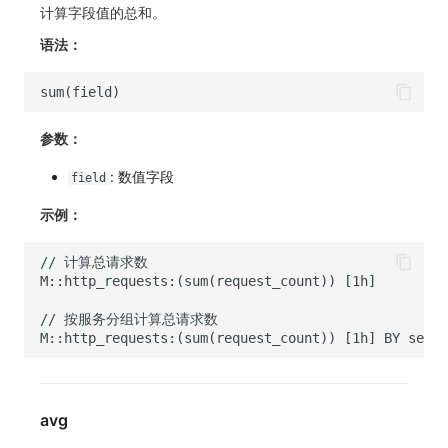
计算字段值的总和。
常见问题
macOS
环境变量
事件
工作空间内置 API Key
观测云费用中心服务协议
自定义 View
自定义事件通知模板
Teams
敏感数据脱敏
使用量限制更新
语法：
Windows
成员管理
异常追踪
角色管理
观测云移动应用隐私政策
Resource Hook
监控器内部原理
Telegram Bot
工作空间
上传空间图片相关资源
C++
角色管理
故障中心
Issue
观测云移动 SDK 隐私政策
WebSocket 长连接采集
工作空间自定义配置
获取图片相关资源
参数：
Unity
API Keys 管理
错误中心
分组管理
数据处理协议（DPA）
FAQ
属性声明
自定义工作空间绑定信息
: 数值字段
field
查看器
Client Token 管理
基础设施
Issue 等级
观测云账号注销须知
更新日志
跨空间授权
修改品牌标识
示例：
分析看板
黑名单
统一目录
模板管理
观测云费用中心账号注销须知
跨站点授权
工作空间-查询索引信息列表
会话重放
数据转发
日志
数据查询
观测云 Obsy AI 智能服务使用协议
账号管理
工作空间-索引模板配置
用户洞察
数据访问
指标
登录映射规则
数据访问
正则表达式
用户访问监测
场景-仪表板
自建追踪
审计事件
可用性监测
链路追踪
avg