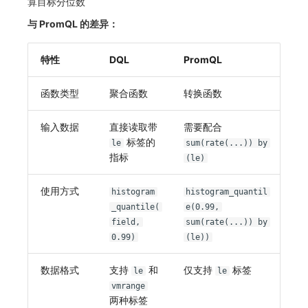
算目标分位数
与 PromQL 的差异：
特性
DQL
PromQL
函数类型
聚合函数
转换函数
输入数据
直接读取带
需要配合
标签的
le
sum(rate(...)) by
指标
(le)
使用方式
histogram
histogram_quantil
_quantile(
e(0.99,
field,
sum(rate(...)) by
0.99)
(le))
数据格式
支持
和
仅支持
标签
le
le
vmrange
两种标签