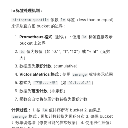
le 标签处理机制：
依赖
标签（less than or equal）
histogram_quantile
le
来识别直方图 bucket 的边界：
Prometheus 格式
（默认）：使用
标签直接表示
le
bucket 上边界
值为数值（如 "0.1", "1", "10"）或 "+Inf"（无穷
le
大）
数据应为
累积计数
（cumulative）
VictoriaMetrics 格式
：使用
标签表示范围
vmrange
格式为
（如
）
"下限...上限"
"0.1...0.2"
数据为
范围计数
（非累积）
函数会自动将范围计数转换为累积计数
计算过程：
1. 按
值排序所有 bucket 2. 如果是
le
格式，累加计数转换为累积分布 3. 确保 bucket
vmrange
计数单调递增（修复可能的异常数据） 4. 使用线性插值计