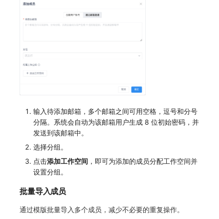
SourceMap
分享管理
监控
DataKit清单
自定义前端语言
自定义环境变量
跨工作空间授权
LLM监测
后台管理忘记admin用户密码
其他
字段展示权限
管理
使用阿里云 ECI 弹性伸缩 kodo-x
敏感数据扫描
快照管理
Kodo-X 拆分
实验室
DQL 数据查询
切换 HTTPS 访问
SSO 管理
Func 函数
短信模板配置说明
输入待添加邮箱，多个邮箱之间可用空格，逗号和分号
分隔。系统会自动为该邮箱用户生成 8 位初始密码，并
支持中心
账单分析
统一目录全景拓扑图配置说明
发送到该邮箱中。
选择分组。
免登录 Token
点击
添加工作空间
，即可为添加的成员分配工作空间并
设置分组。
图表图片
批量导入成员
通过模版批量导入多个成员，减少不必要的重复操作。