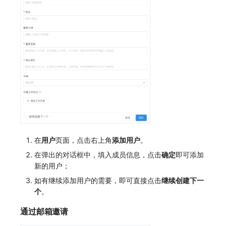
常见问题
macOS
环境变量
事件
工作空间内置 API Key
观测云费用中心服务协议
自定义 View
自定义事件通知模板
Teams
敏感数据脱敏
切换拨测中心
创建拨测节点报错
使用量限制更新
Windows
成员管理
异常追踪
角色管理
观测云移动应用隐私政策
Resource Hook
监控器内部原理
Telegram Bot
工作空间
华为云更改 OpenSearch 磁盘类型
指标查询报错
上传空间图片相关资源
C++
角色管理
故障中心
Issue
观测云移动 SDK 隐私政策
WebSocket 长连接采集
工作空间自定义配置
配置数据转发
部署版kodo版本过期
获取图片相关资源
Unity
API Keys 管理
错误中心
分组管理
数据处理协议（DPA）
FAQ
属性声明
离线环境模版更新
配置 kodo-inner 查询并发数
自定义工作空间绑定信息
查看器
Client Token 管理
基础设施
Issue 等级
观测云账号注销须知
更新日志
跨空间授权
管理空间索引配置
修改品牌标识
分析看板
黑名单
统一目录
模板管理
观测云费用中心账号注销须知
跨站点授权
通过 iframe 实现页面嵌套
工作空间-查询索引信息列表
在
用户
页面，点击右上角
添加用户
。
会话重放
数据转发
日志
数据查询
观测云 Obsy AI 智能服务使用协议
账号管理
观测云集群备份和恢复
工作空间-索引模板配置
在弹出的对话框中，填入成员信息，点击
确定
即可添加
新的用户；
用户洞察
数据访问
指标
登录映射规则
可靠性验证
如有继续添加用户的需要，即可直接点击
继续创建下一
数据访问
正则表达式
用户访问监测
场景-仪表板
Studio 自观测配置与指标说明
个
。
自建追踪
审计事件
可用性监测
链路追踪
自定义前端配色
通过邮箱邀请