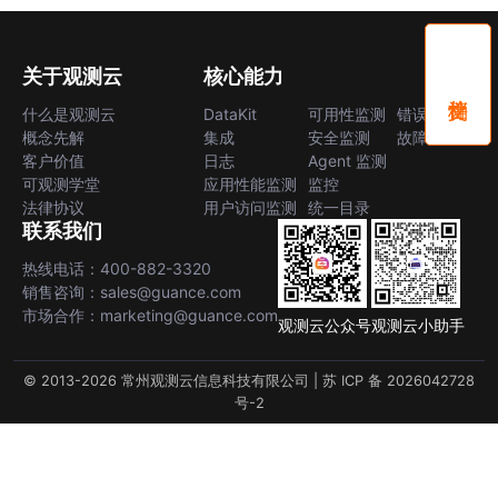
关于观测云
核心能力
什么是观测云
DataKit
可用性监测
错误中心
概念先解
集成
安全监测
故障中心
客户价值
日志
Agent 监测
可观测学堂
应用性能监测
监控
法律协议
用户访问监测
统一目录
联系我们
热线电话：400-882-3320
销售咨询：sales@guance.com
市场合作：marketing@guance.com
观测云公众号
观测云小助手
© 2013-2026 常州观测云信息科技有限公司 |
苏 ICP 备 2026042728
号-2