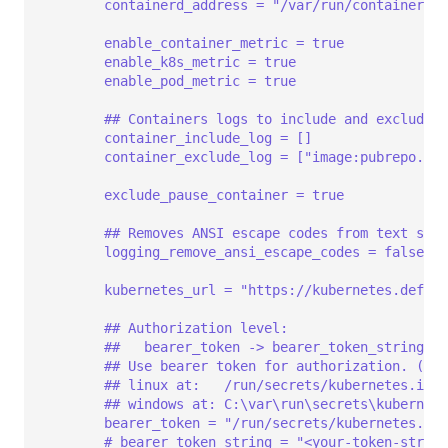
containerd_address = "/var/run/containerd/c
enable_container_metric = true
enable_k8s_metric = true
enable_pod_metric = true
## Containers logs to include and exclude, 
container_include_log = []
container_exclude_log = ["image:pubrepo.gua
exclude_pause_container = true
## Removes ANSI escape codes from text stri
logging_remove_ansi_escape_codes = false
kubernetes_url = "https://kubernetes.defaul
## Authorization level:
##   bearer_token -> bearer_token_string ->
## Use bearer token for authorization. ('be
## linux at:   /run/secrets/kubernetes.io/s
## windows at: C:\var\run\secrets\kubernete
bearer_token = "/run/secrets/kubernetes.io/
# bearer_token_string = "<your-token-string