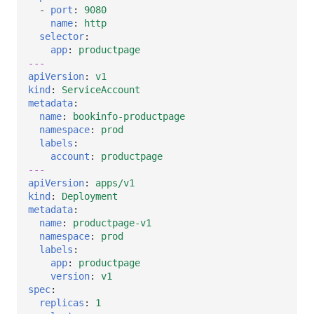
-
port
:
9080
name
:
http
selector
:
app
:
productpage
---
apiVersion
:
v1
kind
:
ServiceAccount
metadata
:
name
:
bookinfo-productpage
namespace
:
prod
labels
:
account
:
productpage
---
apiVersion
:
apps/v1
kind
:
Deployment
metadata
:
name
:
productpage-v1
namespace
:
prod
labels
:
app
:
productpage
version
:
v1
spec
:
replicas
:
1