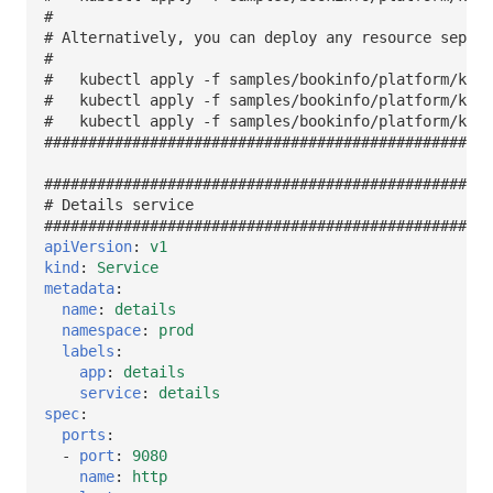
#
# Alternatively, you can deploy any resource separa
#
#   kubectl apply -f samples/bookinfo/platform/kube
#   kubectl apply -f samples/bookinfo/platform/kube
#   kubectl apply -f samples/bookinfo/platform/kube
###################################################
###################################################
# Details service
###################################################
apiVersion
:
v1
kind
:
Service
metadata
:
name
:
details
namespace
:
prod
labels
:
app
:
details
service
:
details
spec
:
ports
:
-
port
:
9080
name
:
http