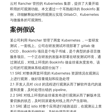
云对 Rancher 管控的 Kubernetes 集群，提供了大量开箱
常见问题
macOS
环境变量
事件
工作空间内置 API Key
观测云费用中心服务协议
自定义 View
自定义事件通知模板
Teams
敏感数据脱敏
使用量限制更新
即用的可观测功能。本文通过一个耳熟能详的 Bookinfo 案
例，详细解释如何利用观测云实现 GitlabCI、Kubernetes
Windows
成员管理
异常追踪
角色管理
观测云移动应用隐私政策
Resource Hook
监控器内部原理
Telegram Bot
工作空间
上传空间图片相关资源
与微服务的可观测性。
案例假设
C++
角色管理
故障中心
Issue
观测云移动 SDK 隐私政策
WebSocket 长连接采集
工作空间自定义配置
获取图片相关资源
Unity
API Keys 管理
错误中心
分组管理
数据处理协议（DPA）
FAQ
属性声明
自定义工作空间绑定信息
某公司利用 Rancher 管理了两套 Kubernetes ，一套研发
测试，一套线上。公司在研发测试环境部署了 gitlab 做
查看器
Client Token 管理
基础设施
Issue 等级
观测云账号注销须知
更新日志
跨空间授权
修改品牌标识
CICD，BookInfo 项目是个电子书城，是个典型的多语言微
服务项目。一个正在研发的发版本部署在研发测试环境，通
分析看板
黑名单
统一目录
模板管理
观测云费用中心账号注销须知
跨站点授权
工作空间-查询索引信息列表
过测试后，对线上环境的 BookInfo 做金丝雀灰度发布。该
公司的可观测体系组成部分如下：
会话重放
数据转发
日志
数据查询
观测云 Obsy AI 智能服务使用协议
账号管理
工作空间-索引模板配置
1.1 SRE 对整体两套环境的 Kubernetes 资源情况在观测云
上进行观测，做好容量规划和应急处理
用户洞察
数据访问
指标
登录映射规则
2.1 开发人员对 cicd 的流程进行观测从而了解软件迭代的速
度和质量，及时处理出错的 pipeline。
数据访问
正则表达式
用户访问监测
场景-仪表板
2.2 SRE 对线上环境的金丝雀发布进行观测从而了解版本流
量切换的状态，及时回滚避免对线上用户产生影响。
自建追踪
审计事件
可用性监测
链路追踪
3.1 SRE 通过 istio 对整个应用进行链路追踪，在观测云上查
看应用的健康关键指标，及时处理异常请求。