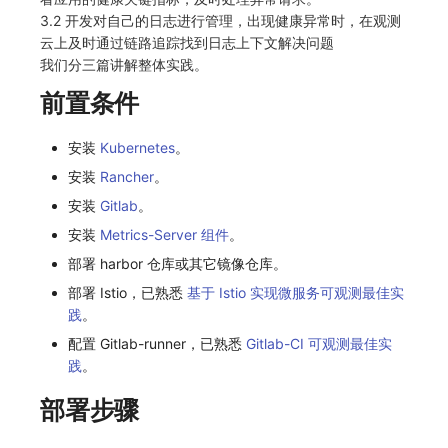
SourceMap
分享管理
监控
DataKit清单
3.2 开发对自己的日志进行管理，出现健康异常时，在观测
云上及时通过链路追踪找到日志上下文解决问题
自定义环境变量
跨工作空间授权
LLM监测
我们分三篇讲解整体实践。
前置条件
其他
字段展示权限
管理
敏感数据扫描
快照管理
安装
Kubernetes
。
安装
Rancher
。
实验室
DQL 数据查询
安装
Gitlab
。
SSO 管理
Func 函数
安装
Metrics-Server 组件
。
部署 harbor 仓库或其它镜像仓库。
支持中心
账单分析
部署 Istio，已熟悉
基于 Istio 实现微服务可观测最佳实
免登录 Token
践
。
配置 Gitlab-runner，已熟悉
Gitlab-CI 可观测最佳实
图表图片
践
。
部署步骤