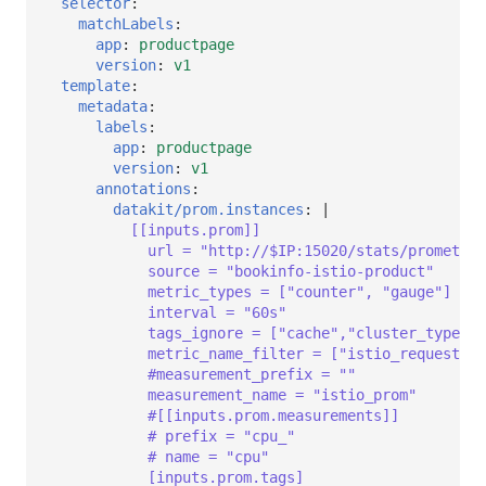
selector
:
matchLabels
:
app
:
productpage
version
:
v1
template
:
metadata
:
labels
:
app
:
productpage
version
:
v1
annotations
:
datakit/prom.instances
:
|
[[inputs.prom]]
url = "http://$IP:15020/stats/prometheu
source = "bookinfo-istio-product"
metric_types = ["counter", "gauge"]
interval = "60s"
tags_ignore = ["cache","cluster_type","
metric_name_filter = ["istio_requests_t
#measurement_prefix = ""
measurement_name = "istio_prom"
#[[inputs.prom.measurements]]
# prefix = "cpu_"
# name = "cpu"         
[inputs.prom.tags]