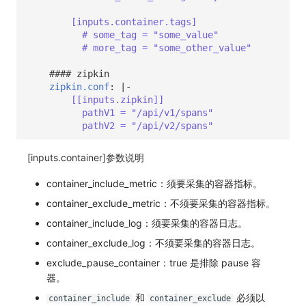
[inputs.container.tags]
# some_tag = "some_value"
# more_tag = "some_other_value"
#### zipkin
zipkin.conf
:
|-
[[inputs.zipkin]]
pathV1 = "/api/v1/spans"
pathV2 = "/api/v2/spans"
[inputs.container]参数说明
container_include_metric：须要采集的容器指标。
container_exclude_metric：不须要采集的容器指标。
container_include_log：须要采集的容器日志。
container_exclude_log：不须要采集的容器日志。
exclude_pause_container：true 是排除 pause 容
器。
和
必须以
container_include
container_exclude