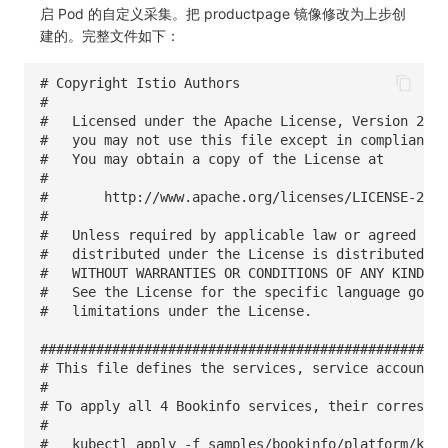
启 Pod 的自定义采集。把 productpage 镜像修改为上步创
建的。完整文件如下：
# Copyright Istio Authors
#
#   Licensed under the Apache License, Version 2.0 
#   you may not use this file except in compliance 
#   You may obtain a copy of the License at
#
#       http://www.apache.org/licenses/LICENSE-2.0
#
#   Unless required by applicable law or agreed to 
#   distributed under the License is distributed on
#   WITHOUT WARRANTIES OR CONDITIONS OF ANY KIND, e
#   See the License for the specific language gover
#   limitations under the License.
###################################################
# This file defines the services, service accounts,
#
# To apply all 4 Bookinfo services, their correspon
#
#   kubectl apply -f samples/bookinfo/platform/kube