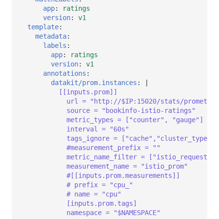
app
:
ratings
version
:
v1
template
:
metadata
:
labels
:
app
:
ratings
version
:
v1
annotations
:
datakit/prom.instances
:
|
[[inputs.prom]]
url = "http://$IP:15020/stats/prometheu
source = "bookinfo-istio-ratings"
metric_types = ["counter", "gauge"]
interval = "60s"
tags_ignore = ["cache","cluster_type","
#measurement_prefix = ""
metric_name_filter = ["istio_requests_t
measurement_name = "istio_prom"
#[[inputs.prom.measurements]]
# prefix = "cpu_"
# name = "cpu"         
[inputs.prom.tags]
namespace = "$NAMESPACE"