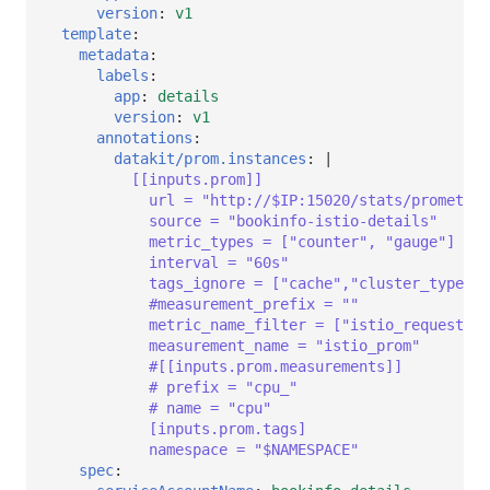
version
:
v1
template
:
metadata
:
labels
:
app
:
details
version
:
v1
annotations
:
datakit/prom.instances
:
|
[[inputs.prom]]
url = "http://$IP:15020/stats/prometheu
source = "bookinfo-istio-details"
metric_types = ["counter", "gauge"]
interval = "60s"
tags_ignore = ["cache","cluster_type","
#measurement_prefix = ""
metric_name_filter = ["istio_requests_t
measurement_name = "istio_prom"
#[[inputs.prom.measurements]]
# prefix = "cpu_"
# name = "cpu"         
[inputs.prom.tags]
namespace = "$NAMESPACE"
spec
: