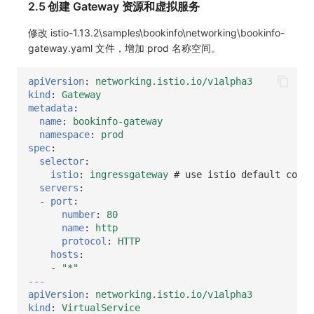
2.5 创建 Gateway 资源和虚拟服务
修改 istio-1.13.2\samples\bookinfo\networking\bookinfo-
gateway.yaml 文件，增加 prod 名称空间。
apiVersion
:
networking.istio.io/v1alpha3
kind
:
Gateway
metadata
:
name
:
bookinfo-gateway
namespace
:
prod
spec
:
selector
:
istio
:
ingressgateway
# use istio default contr
servers
:
-
port
:
number
:
80
name
:
http
protocol
:
HTTP
hosts
:
-
"*"
---
apiVersion
:
networking.istio.io/v1alpha3
kind
:
VirtualService