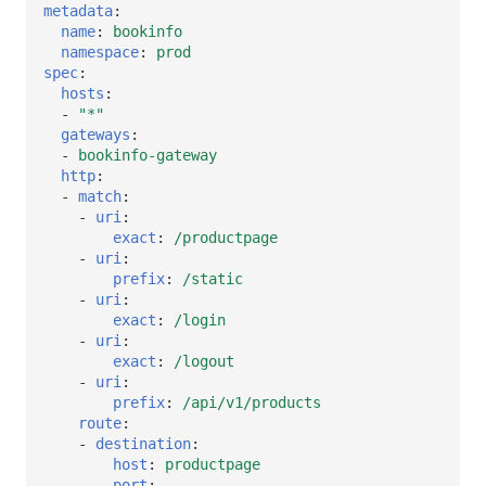
metadata
:
name
:
bookinfo
namespace
:
prod
spec
:
hosts
:
-
"*"
gateways
:
-
bookinfo-gateway
http
:
-
match
:
-
uri
:
exact
:
/productpage
-
uri
:
prefix
:
/static
-
uri
:
exact
:
/login
-
uri
:
exact
:
/logout
-
uri
:
prefix
:
/api/v1/products
route
:
-
destination
:
host
:
productpage
port
: