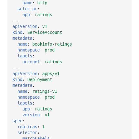
name
:
http
selector
:
app
:
ratings
---
apiVersion
:
v1
kind
:
ServiceAccount
metadata
:
name
:
bookinfo-ratings
namespace
:
prod
labels
:
account
:
ratings
---
apiVersion
:
apps/v1
kind
:
Deployment
metadata
:
name
:
ratings-v1
namespace
:
prod
labels
:
app
:
ratings
version
:
v1
spec
:
replicas
:
1
selector
:
matchLabels
: