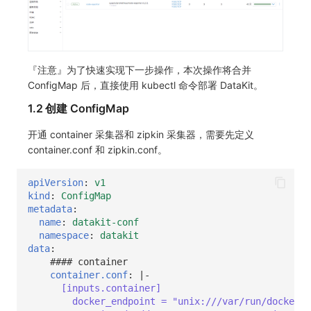
『注意』为了快速实现下一步操作，本次操作将合并
ConfigMap 后，直接使用 kubectl 命令部署 DataKit。
1.2 创建 ConfigMap
开通 container 采集器和 zipkin 采集器，需要先定义
container.conf 和 zipkin.conf。
apiVersion
:
v1
kind
:
ConfigMap
metadata
:
name
:
datakit-conf
namespace
:
datakit
data
:
#### container
container.conf
:
|-
[inputs.container]
docker_endpoint = "unix:///var/run/docker.s