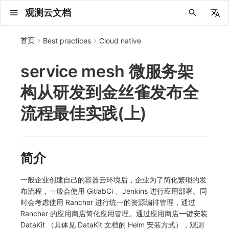
观测云文档
中文
首页
Best practices
Cloud native
English
service mesh 微服务架
2025 年
概念先解
注册免费版
安装并使用 DataKit
更新日志
DQL 查询入口
管理 Pipelines
仪表板
创建/编辑笔记
所有事件
创建错误投递规则
创建 Issue
故障列表
主机
新建实体对象
指标采集
日志采集
数据采集
Web
拨测任务
新建检测规则
数据采集
监控器
账号设置
应用列表
查看器
Obsy Copilot
Agent 管理
OWL CLI
公共请求参数
Func 托管版
数据存储策略
费用结算方式
名词解释
发布历史
公共请求参数
关于内置角色的说明
观测云商业版订阅协议
从官网注册商业版
在 Linux 上安装
2025
主机安装
服务管理
主配置
HTTP API
DBSCAN
PromQL 快速上手
快速开始
列表管理
图表类型
变量查询
快速搭建
绑定内置视图
等级定义
等级定义
类型
总览
数据上报
日志列表
日志索引
关联 Web 应用访问
性能指标
手动安装
Web 应用接入
更新日志
更新日志
更新日志
更新日志
更新日志
更新日志
更新日志
快速开始
更新日志
快速开始
快速开始
Session（会话）
Web
会话热图
SourceMap 配置
数据拦截与修改
API 拨测
官方检测库
语法
官方模板库
应用智能检测
新建 SLO
新建告警策略
钉钉机器人
关键指标
邀请成员
权限清单
Open API
新建转发规则
模版库
创建扫描规则
SAML
Status Page
新建 Agent 监测应用
搜索
保存快照
可观测分析
Agent 创建
手动安装
快速开始
仪表板
未恢复事件列出
频道
故障列表
错误中心
基础设施
实体列表
聚类查询
获取指标集相关信息
应用
拨测任务
监控器
应用
字段管理
列出
DQL 数据异步查询
列出
获取账单计费项消费累计
获取时序趋势图
AWS
一般图表数据返回
基础
计费产生逻辑
费用中心账号结算
注册与版本
2025 年
部署必读
如何开始
部署配置手册
计量数据结构与使用
列出
列出
列出
列出
新建
初始化并获取
列出
获取
列出
有效的等级列表
模版-列出
DQL数据查询
添加映射配置
标识ID导入
apm 服务列出
在线 Datakit 列表
构从研发到金丝雀发布全
2024 年
客户价值
注册商业版
快速创建仪表板
DataKit 安装
DQL 函数
Pipeline 手册
可视化图表
Chart Block 配置说明
未恢复事件
错误列表
管理 Issue
故障详情
容器
实体列表
指标分析
浏览器日志采集
服务
小程序
概览
管理检测规则
查看器
智能监控
偏好设置
查看器
快照
套餐与积分
我的任务
OWL MCP Server
公共响应结构
云账号管理
商业版
常见问题
登录方式
私有化版本说明
公共响应结构
未恢复事件查询
观测云专属版订阅协议
从云厂商注册商业版
在 Windows 上安装
2021~2024
容器安装
状态查看
采集器配置
文档撰写
本地 Func 如何上报自定义高级函数
基础和原理
页面管理
图表配置
对象映射
列表管理
Issue 发现
等级映射
分析看板
拓扑
日志详情
原生直写索引
配置应用性能监测采样
服务拓扑
自动注入
前端框架插件接入
应用接入
快速开始
迁移指南
快速开始
快速开始
快速开始
快速开始
应用接入
快速开始
应用接入
应用接入
View（页面）
移动端
漏斗分析
脚本上传 sourcemap
页面性能
网络路径拨测
自定义创建
内置函数
检测规则
云账单智能监控
管理 SLO
管理告警策略
企业微信机器人
功能菜单
常见问题
管理转发规则
管理扫描规则
OIDC
工单管理
新建 LLM 监测应用
筛选
分享快照
数据检索
Agent 容器安装
自动安装
工具清单
仪表板轮播
获取事件内容
Issue
值班
错误中心规则
资源目录
拓扑图
索引
聚合生成指标
SourceMap
自建节点管理
SLO
全局标签
新建
DQL 数据查询(旧版)
执行外部函数
获取账单信息
生成认证 code
阿里云
拓扑图数据返回
云同步脚本集
计费价格明细
阿里云账号结算
结算与账单
2024 年
如何申请 License
升级商业版
运维FAQ
获取
创建
添加成员
创建
获取
修改
修改ISSUE
创建
模版-获取模版详情
修改映射配置
service map
流程最佳实践(上)
2023 年
版本区分
开始使用监控器
DataKit 使用
高级函数
视图变量
变更事件
错误规则详情
分析看板
故障分析看板
进程
实体详情
指标管理
小程序日志采集
分析看板
Android
查看器
信号
概览
SLO
其他设置
分析看板
自动化
故障排查
接口签名认证
外部数据源
企业版
账户概览
产品部署
签名认证
拓扑图图表接口
观测云免费版订阅协议
在 macOS 上安装
批量安装
更新
选举配置
Platypus 语法
图表查询
页面管理
通知策略
故障自动分析
网络流
外部索引
应用性能监测关联日志
服务详情
查看器
SSR 框架下接入
远程配置与强制采样
应用接入
快速开始
应用接入
应用接入
应用接入
应用接入
配置说明
应用接入
配置说明
配置说明
Resource（资源）
Webpack 上传 sourcemap
内容安全策略
多步拨测
自定义模板库
主机智能检测
SLO 详情
告警聚合通知模板
飞书机器人
日志延迟可见
FAQ
角色映射
时间控件
资源生成
Agent 服务运维
快速开始
笔记
手动恢复事件
日程
配置管理
数据转发
智能巡检
成员管理
分享
DQL 数据查询
获取账户余额
华为云
亚马逊云账号结算
2023 年
基础设施部署
SSO 管理
使用FAQ
新增
获取
修改
获取
修改
列出
修改
模版-导入自定义系统模版
映射配置列出
2022 年
常见问题
开启 APM 链路追踪
DataKit 配置
DQL VS 其它查询语言
报告
智能监控事件
常见问题
日程
值班
数据库
实体类型管理
生成指标
日志查看器
链路
iOS/tvOS/macOS
自建节点管理
执行日志
静默管理
空间设置
任务接入
更新日志
使用限制
脚本市场
常见问题
支持中心
开始使用
前台账号
单位说明
观测云 SaaS 服务等级协议
在 Kubernetes 上安装
离线安装
DQL 查询
代理配置
内置函数
图表 JSON
故障聚合规则
设备
Electron 应用接入
基于 Uniapp 开发框架的小程序接入
配置说明
应用接入
配置说明
配置说明
配置说明
配置说明
高级场景
配置说明
高级场景
高级场景
Action（操作）
Vite 上传 sourcemap
浏览器拨测
监控器列表
Kubernetes 智能检测
Webhook 自定义
常见问题
维度分析
知识服务
Agent 正向代理配置
工具清单
新版笔记
创建事件
配置管理
数据访问
静默配置
角色管理
删除
同组织 Trace 查询
作废认证 code
腾讯云
华为云账号结算
2022 年
开始安装
管理后台手册
升级观测云
修改
修改
更换空间拥有者
轮换工作空间 Token
列出
批量删除
管理工作空间
模版-删除自定义模版
删除映射配置
简介
2021 年
DataKit 开发手册
笔记
事件详情
配置管理
配置管理
网络
全景拓扑图
常见问题
BPF 网络日志
错误追踪
HarmonyOS
常见问题
Arbiter
告警策略
MFA 管理
用量统计
请求示例
账单管理
运维手册
管理后台账号
飞书 SSO（OIDC）配置说明
法律声明
以 Kubernetes helm 方式安装
其它命令
DataKit Operator
附加功能
图表链接
Webhook配置
网络路径
采集数据说明
应用数据采集
高级场景
配置说明
高级场景
高级场景
高级场景
高级场景
应用数据采集
框架接入
应用数据采集
故障排查
Long Task（长任务）
恢复监控器
日志智能检测
简单 HTTP 请求
显示列
技能
命令参考
查看器
告警策略
API Key 管理
取消快照/图表分享
Azure
激活产品
容量规划
启用/禁用
启用/禁用
修改
删除
删除
模版-批量删除自定义模版
开关状态设置
2020 年
查看器
常见问题
常见问题
资源目录
错误追踪
Profiling
React Native
通知对象管理
属性声明
Agent 版本历史
OpenAPI SDK
账户管理
扩展使用
工作空间成员
SourceMap 分片上传
数据安全保密协议
Docker 安装
故障排查
其它配置方式
性能基准和优化
事件关联
采样配置
应用数据采集
高级场景
应用数据采集
应用数据采集
应用数据采集
应用数据采集
故障排查
高级场景
故障排查
Error（错误）
运算符
用户访问智能检测
短信
MCP 服务
内置视图
通知对象管理
黑名单
DataWay
删除
删除
批量设置故障 AI 自动分析配置
批量删除
获取开关状态信息
自定义用户访
一般企业创建自己的容器云环境后，企业为了简化繁琐的发
布流程，一般会使用 GitlabCi 、Jenkins 进行应用部署。同
2019 年
内置视图
常见问题
索引
Flutter
常见问题
字段管理
Obscli
公共错误定义
工作空间管理
工作空间
部署版跨站点授权
数据安全协议
Datakit Operator
虚拟互联网接入
用户操作 Action
故障排查
应用数据采集
故障排查
故障排查
故障排查
故障排查
应用数据采集
真值表
语音电话
消息渠道
服务管理
Pipelines
部署方案
修改品牌标识
删除
时会考虑使用 Rancher 进行统一的资源编排管理，通过
Rancher 的应用商店简化应用管理。通过应用商店一键安装
常见问题
跨工作空间索引查询
UniApp
全局标签
场景
常见问题
工作空间 API Key
同组织跨工作空间 Trace 查询
观测云费用中心用户充值协议
性能展示
自定义数据与事件
故障排查
故障排查
事件等级
Slack
Agent 协作（A2A）
服务性能
数据访问
使用量限制查询
DataKit （具体见 DataKit 文档的 Helm 安装方式），观测