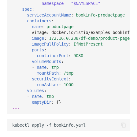
namespace = "$NAMESPACE"
spec
:
serviceAccountName
:
bookinfo-productpage
containers
:
-
name
:
productpage
#image: docker.io/istio/examples-bookinfo-p
image
:
172.16.0.238/df-demo/product-page:v1
imagePullPolicy
:
IfNotPresent
ports
:
-
containerPort
:
9080
volumeMounts
:
-
name
:
tmp
mountPath
:
/tmp
securityContext
:
runAsUser
:
1000
volumes
:
-
name
:
tmp
emptyDir
:
{}
---
kubectl
apply
-f