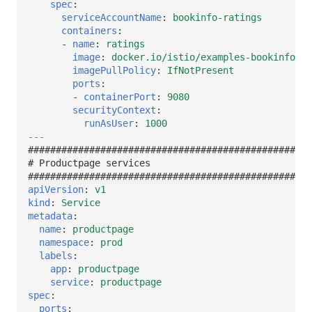
spec
:
serviceAccountName
:
bookinfo-ratings
containers
:
-
name
:
ratings
image
:
docker.io/istio/examples-bookinfo-ra
imagePullPolicy
:
IfNotPresent
ports
:
-
containerPort
:
9080
securityContext
:
runAsUser
:
1000
---
###################################################
# Productpage services
###################################################
apiVersion
:
v1
kind
:
Service
metadata
:
name
:
productpage
namespace
:
prod
labels
:
app
:
productpage
service
:
productpage
spec
:
ports
: