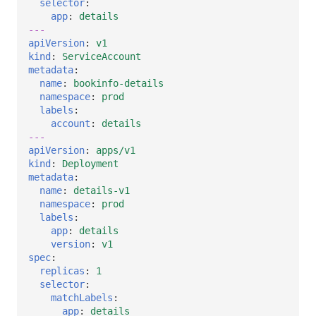
selector
:
app
:
details
---
apiVersion
:
v1
kind
:
ServiceAccount
metadata
:
name
:
bookinfo-details
namespace
:
prod
labels
:
account
:
details
---
apiVersion
:
apps/v1
kind
:
Deployment
metadata
:
name
:
details-v1
namespace
:
prod
labels
:
app
:
details
version
:
v1
spec
:
replicas
:
1
selector
:
matchLabels
:
app
:
details