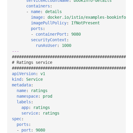
serviceAccountName
:
bookinfo-details
containers
:
-
name
:
details
image
:
docker.io/istio/examples-bookinfo-de
imagePullPolicy
:
IfNotPresent
ports
:
-
containerPort
:
9080
securityContext
:
runAsUser
:
1000
---
###################################################
# Ratings service
###################################################
apiVersion
:
v1
kind
:
Service
metadata
:
name
:
ratings
namespace
:
prod
labels
:
app
:
ratings
service
:
ratings
spec
:
ports
:
-
port
:
9080