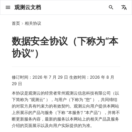
观测云文档
中文
首页
相关协议
English
数据安全协议（下称为“本
2025 年
概念先解
注册免费版
安装并使用 DataKit
更新日志
DQL 查询入口
管理 Pipelines
仪表板
创建/编辑笔记
所有事件
创建错误投递规则
创建 Issue
故障列表
主机
新建实体对象
指标采集
日志采集
数据采集
Web
拨测任务
新建检测规则
数据采集
监控器
账号设置
应用列表
查看器
Obsy Copilot
Agent 管理
OWL CLI
公共请求参数
Func 托管版
数据存储策略
费用结算方式
名词解释
发布历史
公共请求参数
关于内置角色的说明
从官网注册商业版
在 Linux 上安装
2025
主机安装
服务管理
主配置
HTTP API
DBSCAN
PromQL 快速上手
快速开始
列表管理
图表类型
变量查询
快速搭建
绑定内置视图
等级定义
等级定义
类型
总览
数据上报
日志列表
日志索引
关联 Web 应用访问
性能指标
手动安装
Web 应用接入
更新日志
更新日志
更新日志
更新日志
更新日志
更新日志
更新日志
快速开始
更新日志
快速开始
快速开始
Session（会话）
Web
会话热图
SourceMap 配置
数据拦截与修改
API 拨测
官方检测库
语法
官方模板库
应用智能检测
新建 SLO
新建告警策略
钉钉机器人
关键指标
邀请成员
权限清单
Open API
新建转发规则
模版库
创建扫描规则
SAML
Status Page
新建 Agent 监测应用
搜索
保存快照
可观测分析
Agent 创建
手动安装
快速开始
仪表板
未恢复事件列出
频道
故障列表
错误中心
基础设施
实体列表
聚类查询
获取指标集相关信息
应用
拨测任务
监控器
应用
字段管理
列出
DQL 数据异步查询
列出
获取账单计费项消费累计
获取时序趋势图
AWS
一般图表数据返回
基础
计费产生逻辑
费用中心账号结算
注册与版本
2025 年
部署必读
如何开始
部署配置手册
计量数据结构与使用
列出
列出
列出
列出
新建
初始化并获取
列出
获取
列出
有效的等级列表
模版-列出
DQL数据查询
添加映射配置
标识ID导入
apm 服务列出
在线 Datakit 列表
协议”）
2024 年
客户价值
注册商业版
快速创建仪表板
DataKit 安装
DQL 函数
Pipeline 手册
可视化图表
Chart Block 配置说明
未恢复事件
错误列表
管理 Issue
故障详情
容器
实体列表
指标分析
浏览器日志采集
服务
小程序
概览
管理检测规则
查看器
智能监控
偏好设置
查看器
快照
套餐与积分
我的任务
OWL MCP Server
公共响应结构
云账号管理
商业版
常见问题
登录方式
私有化版本说明
公共响应结构
未恢复事件查询
从云厂商注册商业版
在 Windows 上安装
2021~2024
容器安装
状态查看
采集器配置
文档撰写
本地 Func 如何上报自定义高级函数
基础和原理
页面管理
图表配置
对象映射
列表管理
Issue 发现
等级映射
分析看板
拓扑
日志详情
原生直写索引
配置应用性能监测采样
服务拓扑
自动注入
前端框架插件接入
应用接入
快速开始
迁移指南
快速开始
快速开始
快速开始
快速开始
应用接入
快速开始
应用接入
应用接入
View（页面）
移动端
漏斗分析
脚本上传 sourcemap
页面性能
网络路径拨测
自定义创建
内置函数
检测规则
云账单智能监控
管理 SLO
管理告警策略
企业微信机器人
功能菜单
常见问题
管理转发规则
管理扫描规则
OIDC
工单管理
新建 LLM 监测应用
筛选
分享快照
数据检索
Agent 容器安装
自动安装
工具清单
仪表板轮播
获取事件内容
Issue
值班
错误中心规则
资源目录
拓扑图
索引
聚合生成指标
SourceMap
自建节点管理
SLO
全局标签
新建
DQL 数据查询(旧版)
执行外部函数
获取账单信息
生成认证 code
阿里云
拓扑图数据返回
云同步脚本集
计费价格明细
阿里云账号结算
结算与账单
2024 年
如何申请 License
升级商业版
运维FAQ
获取
创建
添加成员
创建
获取
修改
修改ISSUE
创建
模版-获取模版详情
修改映射配置
service map
2023 年
版本区分
开始使用监控器
DataKit 使用
高级函数
视图变量
变更事件
错误规则详情
分析看板
故障分析看板
进程
实体详情
指标管理
小程序日志采集
分析看板
Android
查看器
信号
概览
SLO
其他设置
分析看板
自动化
故障排查
接口签名认证
外部数据源
企业版
账户概览
产品部署
签名认证
拓扑图图表接口
在 macOS 上安装
批量安装
更新
选举配置
Platypus 语法
图表查询
页面管理
通知策略
故障自动分析
网络流
外部索引
应用性能监测关联日志
服务详情
查看器
SSR 框架下接入
远程配置与强制采样
应用接入
快速开始
应用接入
应用接入
应用接入
应用接入
配置说明
应用接入
配置说明
配置说明
Resource（资源）
Webpack 上传 sourcemap
内容安全策略
多步拨测
自定义模板库
主机智能检测
SLO 详情
告警聚合通知模板
飞书机器人
日志延迟可见
FAQ
角色映射
时间控件
资源生成
Agent 服务运维
快速开始
笔记
手动恢复事件
日程
配置管理
数据转发
智能巡检
成员管理
分享
DQL 数据查询
获取账户余额
华为云
亚马逊云账号结算
2023 年
基础设施部署
SSO 管理
使用FAQ
新增
获取
修改
获取
修改
列出
修改
模版-导入自定义系统模版
映射配置列出
修订时间：2026 年 7 月 29 日 生效时间：2026 年 8 月
2022 年
常见问题
开启 APM 链路追踪
DataKit 配置
DQL VS 其它查询语言
报告
智能监控事件
常见问题
日程
值班
数据库
实体类型管理
生成指标
日志查看器
链路
iOS/tvOS/macOS
自建节点管理
执行日志
静默管理
空间设置
任务接入
更新日志
使用限制
脚本市场
常见问题
支持中心
开始使用
前台账号
单位说明
在 Kubernetes 上安装
离线安装
DQL 查询
代理配置
内置函数
图表 JSON
故障聚合规则
设备
Electron 应用接入
基于 Uniapp 开发框架的小程序接入
配置说明
应用接入
配置说明
配置说明
配置说明
配置说明
高级场景
配置说明
高级场景
高级场景
Action（操作）
Vite 上传 sourcemap
浏览器拨测
监控器列表
Kubernetes 智能检测
Webhook 自定义
常见问题
维度分析
知识服务
Agent 正向代理配置
工具清单
新版笔记
创建事件
配置管理
数据访问
静默配置
角色管理
删除
同组织 Trace 查询
作废认证 code
腾讯云
华为云账号结算
2022 年
开始安装
管理后台手册
升级观测云
修改
修改
更换空间拥有者
轮换工作空间 Token
列出
批量删除
管理工作空间
模版-删除自定义模版
删除映射配置
29 日
2021 年
DataKit 开发手册
笔记
事件详情
配置管理
配置管理
网络
全景拓扑图
常见问题
BPF 网络日志
错误追踪
HarmonyOS
常见问题
Arbiter
告警策略
MFA 管理
用量统计
请求示例
账单管理
运维手册
管理后台账号
飞书 SSO（OIDC）配置说明
以 Kubernetes helm 方式安装
其它命令
DataKit Operator
附加功能
图表链接
Webhook配置
网络路径
采集数据说明
应用数据采集
高级场景
配置说明
高级场景
高级场景
高级场景
高级场景
应用数据采集
框架接入
应用数据采集
故障排查
Long Task（长任务）
恢复监控器
日志智能检测
简单 HTTP 请求
显示列
技能
命令参考
查看器
告警策略
API Key 管理
取消快照/图表分享
Azure
激活产品
容量规划
启用/禁用
启用/禁用
修改
删除
删除
模版-批量删除自定义模版
开关状态设置
本协议是观测云的经营者常州观测云信息科技有限公司（以
下简称为 “观测云” ），与用户（下称为 “您” ），共同缔结
2020 年
查看器
常见问题
常见问题
资源目录
错误追踪
Profiling
React Native
通知对象管理
属性声明
Agent 版本历史
OpenAPI SDK
账户管理
扩展使用
工作空间成员
SourceMap 分片上传
Docker 安装
故障排查
其它配置方式
性能基准和优化
事件关联
采样配置
应用数据采集
高级场景
应用数据采集
应用数据采集
应用数据采集
应用数据采集
故障排查
高级场景
故障排查
Error（错误）
运算符
用户访问智能检测
短信
MCP 服务
内置视图
通知对象管理
黑名单
DataWay
删除
删除
批量设置故障 AI 自动分析配置
批量删除
获取开关状态信息
自定义用户访
的对双方具有约束力的有效契约。观测云向用户提供本网站
上所展示的产品与服务（下称 “本服务”/ “本产品”），并将不
2019 年
内置视图
常见问题
索引
Flutter
常见问题
字段管理
Obscli
公共错误定义
工作空间管理
工作空间
部署版跨站点授权
Datakit Operator
虚拟互联网接入
用户操作 Action
故障排查
应用数据采集
故障排查
故障排查
故障排查
故障排查
应用数据采集
真值表
语音电话
消息渠道
服务管理
Pipelines
部署方案
修改品牌标识
删除
断更新服务内容，最新的服务以本网站上的相关产品及服务
介绍的页面展示以及向用户实际提供的为准。
常见问题
跨工作空间索引查询
UniApp
全局标签
场景
常见问题
工作空间 API Key
同组织跨工作空间 Trace 查询
性能展示
自定义数据与事件
故障排查
故障排查
事件等级
Slack
Agent 协作（A2A）
服务性能
数据访问
使用量限制查询