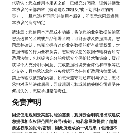
您确认：您在使用本服务之前，已经充分阅读、理解并接受
常见问题
macOS
环境变量
事件
工作空间内置 API Key
自定义 View
自定义事件通知模板
Teams
敏感数据脱敏
使用量限制更新
本协议的全部内容（特别是以加粗及/或下划线标注的内
容），一旦您选择“同意”并使用本服务，即表示您同意遵循
Windows
成员管理
异常追踪
角色管理
Resource Hook
监控器内部原理
Telegram Bot
工作空间
上传空间图片相关资源
本协议的所有约定。
请注意：您使用本产品或本功能，将使您的业务数据传输至
C++
角色管理
故障中心
Issue
WebSocket 长连接采集
工作空间自定义配置
获取图片相关资源
您所选择的区域或产品部署区域，可能会涉及数据跨境。您
同意并确认，您完全拥有该份业务数据的所有处置权限，对
Unity
API Keys 管理
错误中心
分组管理
FAQ
属性声明
自定义工作空间绑定信息
数据传输的行为全权负责。您应确保您的数据传输符合所有
适用法律，包括提供充分的数据安全保护技术和策略，履行
查看器
Client Token 管理
基础设施
Issue 等级
更新日志
跨空间授权
修改品牌标识
获得个人充分明示同意、完成数据出境安全评估和申报等法
定义务，且您承诺您的业务数据不含任何所适用法律限制、
分析看板
黑名单
统一目录
模板管理
跨站点授权
工作空间-查询索引信息列表
禁止传输或披露的内容。如您未遵守前述声明与保证，您将
承担对应的法律后果，导致观测云和或其他关联公司遭受任
会话重放
数据转发
日志
数据查询
账号管理
工作空间-索引模板配置
何损失的，您应承担赔偿责任。
用户洞察
数据访问
指标
登录映射规则
免责声明
数据访问
正则表达式
用户访问监测
场景-仪表板
因您使用观测云某些功能的需要，观测云会明确指出或建议
您提供相应权限范围的账号/密钥，如若您最终提供了超越
自建追踪
审计事件
可用性监测
链路追踪
前述权限的账号/密钥，因此所造成的一切后果（包括但不