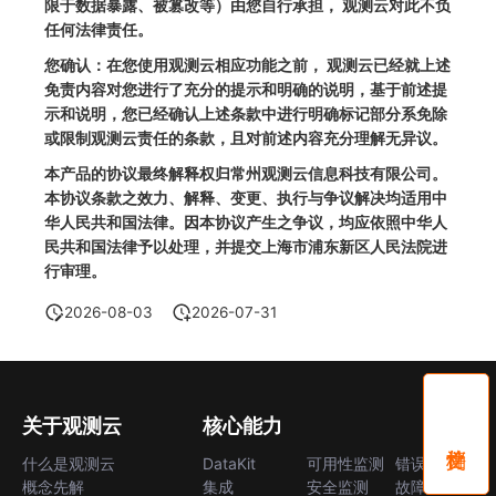
限于数据暴露、被篡改等）由您自行承担， 观测云对此不负
SourceMap
分享管理
监控
DataKit清单
任何法律责任。
自定义环境变量
跨工作空间授权
LLM监测
您确认：在您使用观测云相应功能之前， 观测云已经就上述
免责内容对您进行了充分的提示和明确的说明，基于前述提
其他
字段展示权限
管理
示和说明，您已经确认上述条款中进行明确标记部分系免除
或限制观测云责任的条款，且对前述内容充分理解无异议。
敏感数据扫描
快照管理
本产品的协议最终解释权归常州观测云信息科技有限公司。
本协议条款之效力、解释、变更、执行与争议解决均适用中
实验室
DQL 数据查询
华人民共和国法律。因本协议产生之争议，均应依照中华人
民共和国法律予以处理，并提交上海市浦东新区人民法院进
SSO 管理
Func 函数
行审理。
支持中心
账单分析
2026-08-03
2026-07-31
免登录 Token
图表图片
关于观测云
核心能力
什么是观测云
DataKit
可用性监测
错误中心
概念先解
集成
安全监测
故障中心