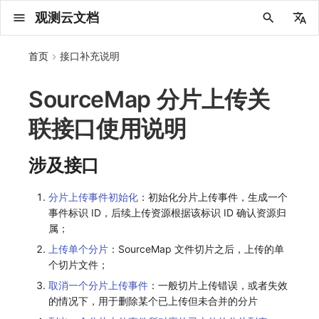
观测云文档
中文
首页
接口补充说明
English
SourceMap 分片上传关
2025 年
概念先解
注册免费版
安装并使用 DataKit
更新日志
DQL 查询入口
管理 Pipelines
仪表板
创建/编辑笔记
所有事件
创建错误投递规则
创建 Issue
故障列表
主机
新建实体对象
指标采集
日志采集
数据采集
Web
拨测任务
新建检测规则
数据采集
监控器
账号设置
应用列表
查看器
Obsy Copilot
Agent 管理
OWL CLI
公共请求参数
Func 托管版
数据存储策略
费用结算方式
名词解释
发布历史
公共请求参数
观测云商业版订阅协议
从官网注册商业版
在 Linux 上安装
2025
主机安装
服务管理
主配置
HTTP API
DBSCAN
PromQL 快速上手
快速开始
列表管理
图表类型
变量查询
快速搭建
绑定内置视图
等级定义
等级定义
类型
总览
数据上报
日志列表
日志索引
关联 Web 应用访问
性能指标
手动安装
更新日志
更新日志
更新日志
更新日志
更新日志
更新日志
更新日志
更新日志
快速开始
快速开始
Session（会话）
Web
会话热图
SourceMap 配置
数据拦截与修改
API 拨测
官方检测库
语法
官方模板库
应用智能检测
新建 SLO
新建告警策略
钉钉机器人
关键指标
邀请成员
权限清单
Open API
新建转发规则
模版库
创建扫描规则
SAML
Status Page
新建 Agent 监测应用
搜索
保存快照
可观测分析
Agent 创建
手动安装
快速开始
仪表板
未恢复事件列出
频道
故障列表
错误中心
基础设施
实体列表
聚类查询
获取指标集相关信息
应用
拨测任务
监控器
应用
字段管理
列出
DQL 数据异步查询
列出
获取账单计费项消费累计
获取时序趋势图
AWS
一般图表数据返回
基础
计费产生逻辑
费用中心账号结算
注册与版本
2025 年
部署必读
如何开始
部署配置手册
计量数据结构与使用
列出
列出
列出
列出
新建
初始化并获取
列出
获取
列出
有效的等级列表
模版-列出
DQL数据查询
添加映射配置
标识ID导入
apm 服务列出
在线 Datakit 列表
联接口使用说明
2024 年
客户价值
注册商业版
快速创建仪表板
DataKit 安装
DQL 函数
Pipeline 手册
可视化图表
Chart Block 配置说明
未恢复事件
错误列表
管理 Issue
故障详情
容器
实体列表
指标分析
浏览器日志采集
服务
小程序
概览
管理检测规则
查看器
智能监控
偏好设置
查看器
快照
套餐与积分
我的任务
OWL MCP Server
公共响应结构
云账号管理
商业版
常见问题
登录方式
私有化版本说明
公共响应结构
观测云专属版订阅协议
从云厂商注册商业版
在 Windows 上安装
2021~2024
容器安装
状态查看
采集器配置
文档撰写
本地 Func 如何上报自定义高级函数
基础和原理
页面管理
图表配置
对象映射
列表管理
Issue 发现
等级映射
分析看板
拓扑
日志详情
原生直写索引
配置应用性能监测采样
服务拓扑
自动注入
应用接入
应用接入
快速开始
迁移指南
快速开始
快速开始
快速开始
快速开始
应用接入
应用接入
View（页面）
移动端
漏斗分析
脚本上传 sourcemap
页面性能
网络路径拨测
自定义创建
内置函数
检测规则
云账单智能监控
管理 SLO
管理告警策略
企业微信机器人
功能菜单
常见问题
管理转发规则
管理扫描规则
OIDC
工单管理
新建 LLM 监测应用
筛选
分享快照
数据检索
Agent 容器安装
自动安装
工具清单
仪表板轮播
获取事件内容
Issue
值班
错误中心规则
资源目录
拓扑图
索引
聚合生成指标
SourceMap
自建节点管理
SLO
全局标签
新建
DQL 数据查询(旧版)
执行外部函数
获取账单信息
生成认证 code
阿里云
拓扑图数据返回
云同步脚本集
计费价格明细
阿里云账号结算
结算与账单
2024 年
如何申请 License
升级商业版
运维FAQ
获取
创建
添加成员
创建
获取
修改
修改ISSUE
创建
模版-获取模版详情
修改映射配置
service map
2023 年
版本区分
开始使用监控器
DataKit 使用
高级函数
视图变量
变更事件
错误规则详情
分析看板
故障分析看板
进程
实体详情
指标管理
小程序日志采集
分析看板
Android
查看器
信号
概览
SLO
其他设置
分析看板
自动化
故障排查
接口签名认证
外部数据源
企业版
账户概览
产品部署
签名认证
观测云免费版订阅协议
在 macOS 上安装
批量安装
更新
选举配置
Platypus 语法
图表查询
页面管理
通知策略
故障自动分析
网络流
外部索引
应用性能监测关联日志
服务详情
查看器
前端框架插件接入
远程配置与强制采样
应用接入
快速开始
应用接入
应用接入
应用接入
应用接入
配置说明
配置说明
Resource（资源）
Webpack 上传 sourcemap
内容安全策略
多步拨测
自定义模板库
主机智能检测
SLO 详情
告警聚合通知模板
飞书机器人
日志延迟可见
FAQ
角色映射
时间控件
资源生成
Agent 服务运维
快速开始
笔记
手动恢复事件
日程
配置管理
数据转发
智能巡检
成员管理
分享
DQL 数据查询
获取账户余额
华为云
亚马逊云账号结算
2023 年
基础设施部署
SSO 管理
使用FAQ
新增
获取
修改
获取
修改
列出
修改
模版-导入自定义系统模版
映射配置列出
涉及接口
2022 年
常见问题
开启 APM 链路追踪
DataKit 配置
DQL VS 其它查询语言
报告
智能监控事件
常见问题
日程
值班
数据库
实体类型管理
生成指标
日志查看器
链路
iOS/tvOS/macOS
自建节点管理
执行日志
静默管理
空间设置
任务接入
使用限制
脚本市场
常见问题
支持中心
开始使用
前台账号
观测云 SaaS 服务等级协议
在 Kubernetes 上安装
离线安装
DQL 查询
代理配置
内置函数
图表 JSON
故障聚合规则
设备
SSR 框架下接入
基于 Uniapp 开发框架的小程序接入
配置说明
应用接入
配置说明
配置说明
配置说明
配置说明
高级场景
高级场景
Action（操作）
Vite 上传 sourcemap
浏览器拨测
监控器列表
Kubernetes 智能检测
Webhook 自定义
常见问题
维度分析
知识服务
Agent 正向代理配置
工具清单
新版笔记
创建事件
配置管理
数据访问
静默配置
角色管理
删除
同组织 Trace 查询
作废认证 code
腾讯云
华为云账号结算
2022 年
开始安装
管理后台手册
升级观测云
修改
修改
更换空间拥有者
轮换工作空间 Token
列出
批量删除
管理工作空间
模版-删除自定义模版
删除映射配置
分片上传事件初始化
：初始化分片上传事件，生成一个
事件标识 ID，后续上传资源根据该标识 ID 确认资源归
2021 年
DataKit 开发手册
笔记
事件详情
配置管理
配置管理
网络
全景拓扑图
常见问题
BPF 网络日志
错误追踪
HarmonyOS
常见问题
Arbiter
告警策略
MFA 管理
用量统计
请求示例
账单管理
运维手册
管理后台账号
法律声明
以 Kubernetes helm 方式安装
其它命令
DataKit Operator
附加功能
图表链接
Webhook配置
网络路径
Electron 应用接入
应用数据采集
高级场景
配置说明
高级场景
高级场景
高级场景
高级场景
应用数据采集
故障排查
Long Task（长任务）
恢复监控器
日志智能检测
简单 HTTP 请求
显示列
技能
命令参考
查看器
告警策略
API Key 管理
取消快照/图表分享
Azure
激活产品
容量规划
启用/禁用
启用/禁用
修改
删除
删除
模版-批量删除自定义模版
开关状态设置
属；
2020 年
查看器
常见问题
常见问题
资源目录
错误追踪
Profiling
React Native
通知对象管理
属性声明
Agent 版本历史
OpenAPI SDK
账户管理
扩展使用
工作空间成员
数据安全保密协议
Docker 安装
故障排查
其它配置方式
性能基准和优化
事件关联
应用数据采集
应用数据采集
高级场景
应用数据采集
应用数据采集
应用数据采集
应用数据采集
故障排查
Error（错误）
运算符
用户访问智能检测
短信
MCP 服务
内置视图
通知对象管理
黑名单
DataWay
删除
删除
批量设置故障 AI 自动分析配置
批量删除
获取开关状态信息
自定义用户访
上传单个分片
：SourceMap 文件切片之后，上传的单
个切片文件；
2019 年
内置视图
常见问题
索引
Flutter
常见问题
字段管理
Obscli
公共错误定义
工作空间管理
工作空间
数据安全协议
Datakit Operator
虚拟互联网接入
WebSocket 长连接采集
故障排查
应用数据采集
故障排查
故障排查
故障排查
故障排查
真值表
语音电话
消息渠道
服务管理
Pipelines
部署方案
修改品牌标识
删除
取消一个分片上传事件
：一般切片上传错误，或者失效
的情况下，用于删除某个已上传但未合并的分片
常见问题
跨工作空间索引查询
UniApp
全局标签
场景
常见问题
工作空间 API Key
观测云费用中心用户充值协议
性能展示
自定义 View
故障排查
事件等级
Slack
Agent 协作（A2A）
服务性能
数据访问
使用量限制查询