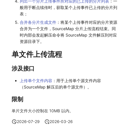
列出一个分片上传事件所对应的已上传的分片列表
：一
般用于断点续传时，获取某个上传事件已上传的分片列
常见问题
C++
环境变量
事件
工作空间内置 API Key
观测云费用中心服务协议
自定义事件通知模板
Teams
敏感数据脱敏
使用量限制更新
自定义用户访
表；
Unity
成员管理
异常追踪
角色管理
观测云移动应用隐私政策
如何配置用户访问监测采样
监控器内部原理
Telegram Bot
工作空间
上传空间图片相关资源
合并各分片生成文件
：将某个上传事件对应的分片资源
合并为一个文件，SourceMap 分片上传流程结束。同
查看器
角色管理
故障中心
Issue
观测云移动 SDK 隐私政策
Hook Resource
工作空间自定义配置
获取图片相关资源
时内部会发起解压命令将 SourceMap 文件解压到对应
资源目录下。
分析看板
API Keys 管理
错误中心
分组管理
数据处理协议（DPA）
Action
属性声明
自定义工作空间绑定信息
单文件上传流程
会话重放
Client Token 管理
基础设施
Issue 等级
观测云账号注销须知
FAQ
跨空间授权
修改品牌标识
涉及接口
用户洞察
黑名单
统一目录
模板管理
观测云费用中心账号注销须知
跨站点授权
工作空间-查询索引信息列表
上传单个文件内容
：用于上传单个源文件内容
数据访问
数据转发
日志
数据查询
观测云 Obsy AI 智能服务使用协议
账号管理
工作空间-索引模板配置
（SourceMap 解压后的单个源文件）。
自建追踪
数据访问
指标
登录映射规则
限制
SourceMap
正则表达式
用户访问监测
场景-仪表板
单片文件大小控制在 10MB 以内。
自定义环境变量
审计事件
可用性监测
链路追踪
2026-07-29
2026-03-26