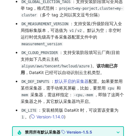
：支持安装阶段填写全局选
DK_GLOBAL_ELECTION_TAGS
举 tag，格式范例：
project=my-porject,cluster=my-
（多个 tag 之间以英文逗号分隔）
cluster
：支持安装/升级阶段写入全
DK_MEASUREMENT_VERSION
局指标集版本，可选值为
/
。默认为空；非空时
v1
v2
运行时优先级高于各采集器配置文件中的
measurement_version
：支持安装阶段填写云厂商(目前
DK_CLOUD_PROVIDER
支持如下几类云主机
)。
该功能已弃
aliyun/aws/tencent/hwcloud/azure
用
，DataKit 已经可以自动识别云主机类型。
：
默认开启的采集器
配置。如果要禁用
DK_DEF_INPUTS
某些采集器，需手动将其屏蔽，比如，要禁用
和
cpu
采集器，需这样指定：
，即除了这两个
mem
-cpu,-mem
采集器之外，其它默认采集器均开启。
：安装精简版 DataKit 时，可设置该变量为
DK_LITE
。(
Version-1.14.0
)
1
禁用所有默认采集器
Version-1.5.5