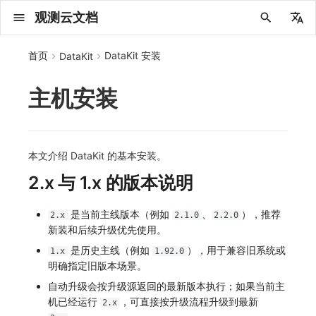
观测云文档
中文
首页
DataKit 安装
DataKit
English
主机安装
2025 年
概念先解
注册免费版
安装并使用 DataKit
2025
Kubernetes
服务管理
主配置
HTTP API
DQL 查询入口
管理 Pipelines
仪表板
创建/编辑笔记
所有事件
创建错误投递规则
创建 Issue
故障列表
主机
新建实体对象
指标采集
日志采集
数据采集
Web
拨测任务
新建检测规则
数据采集
监控器
账号设置
应用列表
查看器
Obsy Copilot
Agent 管理
OWL CLI
公共请求参数
Func 托管版
数据存储策略
费用结算方式
名词解释
发布历史
公共请求参数
关于内置角色的说明
观测云商业版订阅协议
从官网注册商业版
在 Linux 上安装
无数据排查
阿里云接入
更新日志
配置综述
DBSCAN
PromQL 快速上手
快速开始
列表管理
图表类型
变量查询
快速搭建
绑定内置视图
等级定义
等级定义
类型
总览
数据上报
日志列表
日志索引
关联 Web 应用访问
性能指标
手动安装
Web 应用接入
更新日志
更新日志
更新日志
更新日志
更新日志
更新日志
更新日志
快速开始
更新日志
快速开始
快速开始
Session（会话）
Web
会话热图
SourceMap 配置
数据拦截与修改
API 拨测
官方检测库
语法
官方模板库
应用智能检测
新建 SLO
新建告警策略
钉钉机器人
关键指标
邀请成员
权限清单
Open API
新建转发规则
模版库
创建扫描规则
SAML
Status Page
新建 Agent 监测应用
搜索
保存快照
可观测分析
Agent 创建
手动安装
快速开始
仪表板
未恢复事件列出
频道
故障列表
错误中心
基础设施
实体列表
聚类查询
获取指标集相关信息
应用
拨测任务
监控器
应用
字段管理
列出
DQL 数据异步查询
列出
获取账单计费项消费累计
获取时序趋势图
AWS
一般图表数据返回
基础
计费产生逻辑
费用中心账号结算
注册与版本
2025 年
部署必读
如何开始
部署配置手册
计量数据结构与使用
列出
列出
列出
列出
新建
初始化并获取
列出
获取
列出
有效的等级列表
模版-列出
DQL数据查询
添加映射配置
标识ID导入
apm 服务列出
在线 Datakit 列表
2024 年
客户价值
注册商业版
快速创建仪表板
2021~2024
Helm
状态查看
采集器配置
文档撰写
DQL 函数
Pipeline 手册
可视化图表
Chart Block 配置说明
未恢复事件
错误列表
管理 Issue
故障详情
容器
实体列表
指标分析
浏览器日志采集
服务
小程序
概览
管理检测规则
查看器
智能监控
偏好设置
查看器
快照
套餐与积分
我的任务
OWL MCP Server
公共响应结构
云账号管理
商业版
常见问题
登录方式
私有化版本说明
公共响应结构
未恢复事件查询
观测云专属版订阅协议
从云厂商注册商业版
在 Windows 上安装
Bug Report 分析
华为云接入
Asyncprofile
DCA
本地 Func 如何上报自定义高级函数
基础和原理
页面管理
图表配置
对象映射
列表管理
Issue 发现
等级映射
分析看板
拓扑
日志详情
原生直写索引
配置应用性能监测采样
服务拓扑
自动注入
前端框架插件接入
应用接入
快速开始
迁移指南
快速开始
快速开始
快速开始
快速开始
应用接入
快速开始
应用接入
应用接入
View（页面）
移动端
漏斗分析
脚本上传 sourcemap
页面性能
网络路径拨测
自定义创建
内置函数
检测规则
云账单智能监控
管理 SLO
管理告警策略
企业微信机器人
功能菜单
常见问题
管理转发规则
管理扫描规则
OIDC
工单管理
新建 LLM 监测应用
筛选
分享快照
数据检索
Agent 容器安装
自动安装
工具清单
仪表板轮播
获取事件内容
Issue
值班
错误中心规则
资源目录
拓扑图
索引
聚合生成指标
SourceMap
自建节点管理
SLO
全局标签
新建
DQL 数据查询(旧版)
执行外部函数
获取账单信息
生成认证 code
阿里云
拓扑图数据返回
云同步脚本集
计费价格明细
阿里云账号结算
结算与账单
2024 年
如何申请 License
升级商业版
运维FAQ
获取
创建
添加成员
创建
获取
修改
修改ISSUE
创建
模版-获取模版详情
修改映射配置
service map
2023 年
版本区分
开始使用监控器
Docker
更新
选举配置
高级函数
视图变量
变更事件
错误规则详情
分析看板
故障分析看板
进程
实体详情
指标管理
小程序日志采集
分析看板
Android
查看器
信号
概览
SLO
其他设置
分析看板
自动化
故障排查
接口签名认证
外部数据源
企业版
账户概览
产品部署
签名认证
拓扑图图表接口
观测云免费版订阅协议
在 macOS 上安装
Datakit Metrics
AWS 接入
DDTrace
Git
Platypus 语法
图表查询
页面管理
通知策略
故障自动分析
网络流
外部索引
应用性能监测关联日志
服务详情
查看器
SSR 框架下接入
远程配置与强制采样
应用接入
快速开始
应用接入
应用接入
应用接入
应用接入
配置说明
应用接入
配置说明
配置说明
Resource（资源）
Webpack 上传 sourcemap
内容安全策略
多步拨测
自定义模板库
主机智能检测
SLO 详情
告警聚合通知模板
飞书机器人
日志延迟可见
FAQ
角色映射
时间控件
资源生成
Agent 服务运维
快速开始
笔记
手动恢复事件
日程
配置管理
数据转发
智能巡检
成员管理
分享
DQL 数据查询
获取账户余额
华为云
亚马逊云账号结算
2023 年
基础设施部署
SSO 管理
使用FAQ
新增
获取
修改
获取
修改
列出
修改
模版-导入自定义系统模版
映射配置列出
本文介绍 DataKit 的基本安装。
2.x 与 1.x 的版本说明
2022 年
常见问题
开启 APM 链路追踪
AWS ECS Fargate
DQL 查询
代理配置
DQL VS 其它查询语言
报告
智能监控事件
常见问题
日程
值班
数据库
实体类型管理
生成指标
日志查看器
链路
iOS/tvOS/macOS
自建节点管理
执行日志
静默管理
空间设置
任务接入
更新日志
使用限制
脚本市场
常见问题
支持中心
开始使用
前台账号
单位说明
观测云 SaaS 服务等级协议
在 Kubernetes 上安装
Flameshot
配置中心支持
内置函数
图表 JSON
故障聚合规则
设备
Electron 应用接入
基于 Uniapp 开发框架的小程序接入
配置说明
应用接入
配置说明
配置说明
配置说明
配置说明
高级场景
配置说明
高级场景
高级场景
Action（操作）
Vite 上传 sourcemap
浏览器拨测
监控器列表
Kubernetes 智能检测
Webhook 自定义
常见问题
维度分析
知识服务
Agent 正向代理配置
工具清单
新版笔记
创建事件
配置管理
数据访问
静默配置
角色管理
删除
同组织 Trace 查询
作废认证 code
腾讯云
华为云账号结算
2022 年
开始安装
管理后台手册
升级观测云
修改
修改
更换空间拥有者
轮换工作空间 Token
列出
批量删除
管理工作空间
模版-删除自定义模版
删除映射配置
是当前主线版本（例如
、
），推荐
2021 年
AWS EKS
其它命令
DataKit Operator
笔记
事件详情
配置管理
配置管理
网络
全景拓扑图
常见问题
BPF 网络日志
错误追踪
HarmonyOS
常见问题
Arbiter
告警策略
MFA 管理
用量统计
请求示例
账单管理
运维手册
管理后台账号
飞书 SSO（OIDC）配置说明
法律声明
以 Kubernetes helm 方式安装
logfwd
附加功能
图表链接
Webhook配置
网络路径
采集数据说明
应用数据采集
高级场景
配置说明
高级场景
高级场景
高级场景
高级场景
应用数据采集
框架接入
应用数据采集
故障排查
Long Task（长任务）
恢复监控器
日志智能检测
简单 HTTP 请求
显示列
技能
命令参考
查看器
告警策略
API Key 管理
取消快照/图表分享
Azure
激活产品
容量规划
启用/禁用
启用/禁用
修改
删除
删除
模版-批量删除自定义模版
开关状态设置
2.x
2.1.0
2.2.0
新装和后续升级优先使用。
2020 年
GCP GKE Autopilot
故障排查
其它配置方式
查看器
常见问题
常见问题
资源目录
错误追踪
Profiling
React Native
通知对象管理
属性声明
Agent 版本历史
OpenAPI SDK
账户管理
扩展使用
工作空间成员
SourceMap 分片上传
数据安全保密协议
Docker 安装
logging
性能基准和优化
事件关联
采样配置
应用数据采集
高级场景
应用数据采集
应用数据采集
应用数据采集
应用数据采集
故障排查
高级场景
故障排查
Error（错误）
运算符
用户访问智能检测
短信
MCP 服务
内置视图
通知对象管理
黑名单
DataWay
删除
删除
批量设置故障 AI 自动分析配置
批量删除
获取开关状态信息
自定义用户访
是历史主线（例如
），用于兼容旧系统或
1.x
1.92.0
明确指定旧版本场景。
2019 年
虚拟互联网接入
内置视图
常见问题
索引
Flutter
常见问题
字段管理
Obscli
公共错误定义
工作空间管理
工作空间
部署版跨站点授权
数据安全协议
Datakit Operator
pyspy
用户操作 Action
故障排查
应用数据采集
故障排查
故障排查
故障排查
故障排查
应用数据采集
真值表
语音电话
消息渠道
服务管理
Pipelines
部署方案
修改品牌标识
删除
自动升级会按升级源返回的最新版本执行；如果当前主
机已经运行
，可直接按升级流程升级到最新
2.x
性能展示
常见问题
跨工作空间索引查询
UniApp
全局标签
场景
常见问题
工作空间 API Key
同组织跨工作空间 Trace 查询
观测云费用中心用户充值协议
自定义数据与事件
故障排查
故障排查
事件等级
Slack
Agent 协作（A2A）
服务性能
数据访问
使用量限制查询