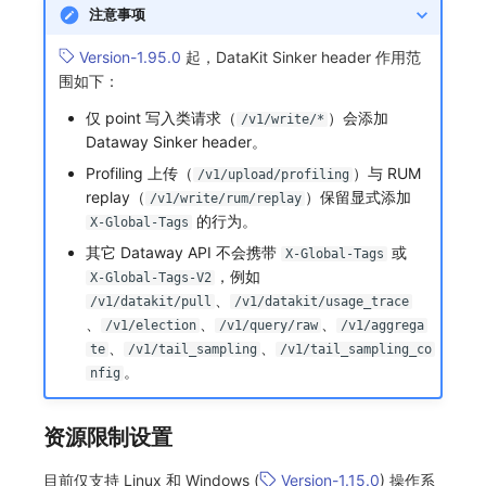
注意事项
Version-1.95.0
起，DataKit Sinker header 作用范
围如下：
仅 point 写入类请求（
）会添加
/v1/write/*
Dataway Sinker header。
Profiling 上传（
）与 RUM
/v1/upload/profiling
replay（
）保留显式添加
/v1/write/rum/replay
的行为。
X-Global-Tags
其它 Dataway API 不会携带
或
X-Global-Tags
，例如
X-Global-Tags-V2
、
/v1/datakit/pull
/v1/datakit/usage_trace
、
、
、
/v1/election
/v1/query/raw
/v1/aggrega
、
、
te
/v1/tail_sampling
/v1/tail_sampling_co
。
nfig
资源限制设置
目前仅支持 Linux 和 Windows (
Version-1.15.0
) 操作系