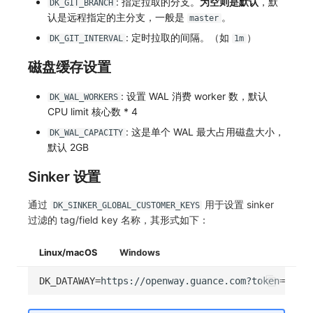
: 指定拉取的分支。
为空则是默认
，默
DK_GIT_BRANCH
认是远程指定的主分支，一般是
。
master
: 定时拉取的间隔。（如
）
DK_GIT_INTERVAL
1m
磁盘缓存设置
: 设置 WAL 消费 worker 数，默认
DK_WAL_WORKERS
CPU limit 核心数 * 4
: 这是单个 WAL 最大占用磁盘大小，
DK_WAL_CAPACITY
默认 2GB
Sinker 设置
通过
用于设置 sinker
DK_SINKER_GLOBAL_CUSTOMER_KEYS
过滤的 tag/field key 名称，其形式如下：
Linux/macOS
Windows
DK_DATAWAY
=
https://openway.guance.com?token
=
<TOKE