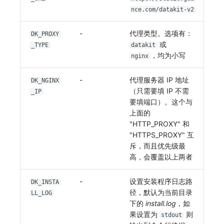
nce.com/datakit-v2
-
代理类型。选项有：
DK_PROXY
或
_TYPE
datakit
，均为小写
nginx
-
代理服务器 IP 地址
DK_NGINX
（只需要填 IP 不需
_IP
要填端口）。这个与
上面的
"HTTP_PROXY" 和
"HTTPS_PROXY" 互
斥，而且优先级最
高，会覆盖以上两者
-
设置安装程序日志路
DK_INSTA
径，默认为当前目录
LL_LOG
下的
install.log
，如
果设置为
则
stdout