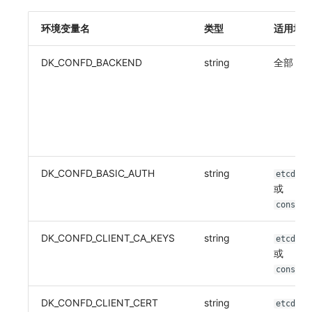
环境变量名
类型
适用场
DK_CONFD_BACKEND
string
全部
DK_CONFD_BASIC_AUTH
string
etcdv3
或
consul
DK_CONFD_CLIENT_CA_KEYS
string
etcdv3
或
consul
DK_CONFD_CLIENT_CERT
string
etcdv3