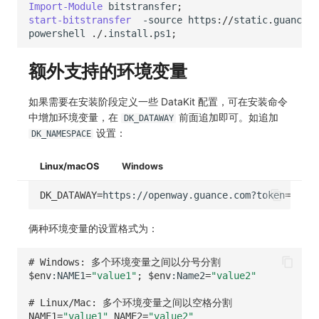
Import-Module
bitstransfer
;
start-bitstransfer
-source
https
://
static
.
guance
.
c
powershell
./.
install
.
ps1
;
额外支持的环境变量
如果需要在安装阶段定义一些 DataKit 配置，可在安装命令
中增加环境变量，在
前面追加即可。如追加
DK_DATAWAY
设置：
DK_NAMESPACE
Linux/macOS
Windows
DK_DATAWAY
=
https://openway.guance.com?token
=
<TOKE
俩种环境变量的设置格式为：
# Windows: 多个环境变量之间以分号分割
$env
:NAME1
=
"value1"
;
$env
:Name2
=
"value2"
# Linux/Mac: 多个环境变量之间以空格分割
NAME1
=
"value1"
NAME2
=
"value2"