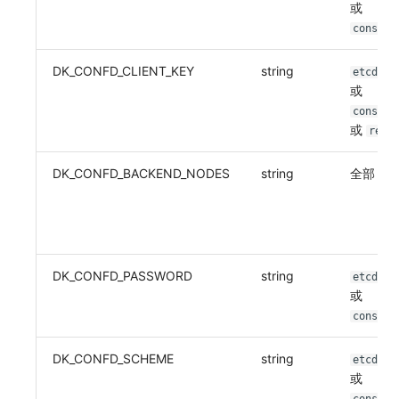
或
consul
DK_CONFD_CLIENT_KEY
string
etcdv3
或
consul
或
redi
DK_CONFD_BACKEND_NODES
string
全部
DK_CONFD_PASSWORD
string
etcdv3
或
consul
DK_CONFD_SCHEME
string
etcdv3
或