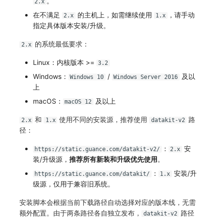
。
2.x
常见问题
macOS
环境变量
事件
工作空间内置 API Key
观测云费用中心服务协议
自定义 View
自定义事件通知模板
Teams
敏感数据脱敏
使用量限制更新
在不满足
的主机上，如需继续使用
，请手动
2.x
1.x
指定具体版本安装/升级。
Windows
成员管理
异常追踪
角色管理
观测云移动应用隐私政策
Resource Hook
监控器内部原理
Telegram Bot
工作空间
上传空间图片相关资源
的系统最低要求：
2.x
C++
角色管理
故障中心
Issue
观测云移动 SDK 隐私政策
WebSocket 长连接采集
工作空间自定义配置
获取图片相关资源
Linux：内核版本 >=
3.2
Windows：
/
及以
Unity
API Keys 管理
错误中心
分组管理
数据处理协议（DPA）
FAQ
属性声明
自定义工作空间绑定信息
Windows 10
Windows Server 2016
上
查看器
Client Token 管理
基础设施
Issue 等级
观测云账号注销须知
更新日志
跨空间授权
修改品牌标识
macOS：
及以上
macOS 12
分析看板
黑名单
统一目录
模板管理
观测云费用中心账号注销须知
跨站点授权
工作空间-查询索引信息列表
和
使用不同的安装源，推荐使用
路
2.x
1.x
datakit-v2
径：
会话重放
数据转发
日志
数据查询
观测云 Obsy AI 智能服务使用协议
账号管理
工作空间-索引模板配置
：
安
https://static.guance.com/datakit-v2/
2.x
装/升级源，
推荐所有新装和升级优先使用
。
用户洞察
数据访问
指标
登录映射规则
：
安装/升
https://static.guance.com/datakit/
1.x
数据访问
正则表达式
用户访问监测
场景-仪表板
级源，仅用于兼容旧系统。
自建追踪
审计事件
可用性监测
链路追踪
安装脚本会根据当前下载路径自动选择对应的版本线，无需
额外配置。由于两条路径各自独立发布，
路径
datakit-v2