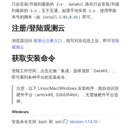
SourceMap
分享管理
监控
DataKit清单
只会安装/升级到最新的
，
路径只会安装/升级
2.x
datakit
到最新的
，互不互通。如需手动安装
，使用带版
1.x
1.x
自定义环境变量
跨工作空间授权
LLM监测
本号的脚本（如
）即可。
install-1.93.0.sh
注册/登陆观测云
其他
字段展示权限
管理
浏览器访问
观测云注册入口
，填写对应信息之后，即可
登陆
敏感数据扫描
快照管理
观测云
实验室
DQL 数据查询
获取安装命令
SSO 管理
Func 函数
登陆工作空间，点击左侧「集成」选择顶部「DataKit」，
即可看到各种平台的安装命令。
支持中心
账单分析
注意，以下 Linux/Mac/Windows 安装程序，能自动识别
免登录 Token
硬件平台（arm/x86, 32bit/64bit），无需做硬件平台选
择。
图表图片
Windows
安装命令支持
和
(
Version-1.14.0
) :
bash
ash