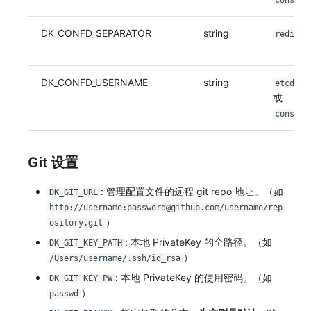
consul
DK_CONFD_SEPARATOR
string
redis
DK_CONFD_USERNAME
string
etcdv3
或
consul
Git 设置
: 管理配置文件的远程 git repo 地址。（如
DK_GIT_URL
http://username:password@github.com/username/rep
）
ository.git
: 本地 PrivateKey 的全路径。（如
DK_GIT_KEY_PATH
）
/Users/username/.ssh/id_rsa
: 本地 PrivateKey 的使用密码。（如
DK_GIT_KEY_PW
）
passwd