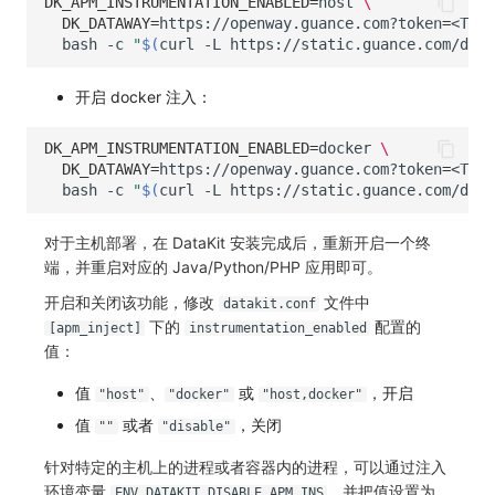
DK_APM_INSTRUMENTATION_ENABLED
=
host
\
DK_DATAWAY
=
https://openway.guance.com?token
=
<TOKE
bash
-c
"
$(
curl
-L
https://static.guance.com/data
开启 docker 注入：
DK_APM_INSTRUMENTATION_ENABLED
=
docker
\
DK_DATAWAY
=
https://openway.guance.com?token
=
<TOKE
bash
-c
"
$(
curl
-L
https://static.guance.com/data
对于主机部署，在 DataKit 安装完成后，重新开启一个终
端，并重启对应的 Java/Python/PHP 应用即可。
开启和关闭该功能，修改
文件中
datakit.conf
下的
配置的
[apm_inject]
instrumentation_enabled
值：
值
、
或
，开启
"host"
"docker"
"host,docker"
值
或者
，关闭
""
"disable"
针对特定的主机上的进程或者容器内的进程，可以通过注入
环境变量
，并把值设置为
ENV_DATAKIT_DISABLE_APM_INS