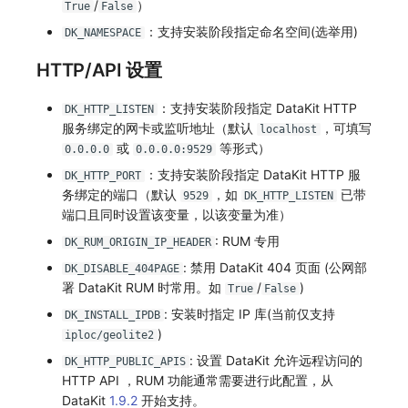
/
）
True
False
：支持安装阶段指定命名空间(选举用)
DK_NAMESPACE
HTTP/API 设置
：支持安装阶段指定 DataKit HTTP
DK_HTTP_LISTEN
服务绑定的网卡或监听地址（默认
，可填写
localhost
或
等形式）
0.0.0.0
0.0.0.0:9529
：支持安装阶段指定 DataKit HTTP 服
DK_HTTP_PORT
务绑定的端口（默认
，如
已带
9529
DK_HTTP_LISTEN
端口且同时设置该变量，以该变量为准）
: RUM 专用
DK_RUM_ORIGIN_IP_HEADER
: 禁用 DataKit 404 页面 (公网部
DK_DISABLE_404PAGE
署 DataKit RUM 时常用。如
/
)
True
False
: 安装时指定 IP 库(当前仅支持
DK_INSTALL_IPDB
)
iploc/geolite2
: 设置 DataKit 允许远程访问的
DK_HTTP_PUBLIC_APIS
HTTP API ，RUM 功能通常需要进行此配置，从
DataKit
1.9.2
开始支持。