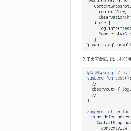
Mono
.
deferContext
ContextSnapshot
获取当前工作空间信息
contextView
,
获取同组织工作空间简化列表
ObservationTh
).
use
{
轮换当前工作空间 Token
log
.
info
(
"tes
Mono
.
empty
<
St
}
}.
awaitSingleOrNul
为了更符合应用性，我们
@GetMapping
(
"/test
suspend
fun
test
()
// ...
observeCtx
{
log
// ...
}
suspend
inline
fun
Mono
.
deferContex
ContextSnapsho
contextView
,