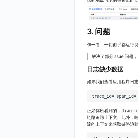
GuanceDB 引擎
后台管理忘记admin用户密码
账号管理
导出
删除
删除
工作空间资源导入
获取
生成跨站点授权 meta
新建映射规则
开启/禁用映射规则
启用/禁用 SSO 配置
删除 SSO 自定义映射规则
Redis
使用阿里云 ECI 弹性伸缩 kodo-x
禁用/启用
工作空间资源任务取消
添加
导入跨站点授权 meta
默认配置状态修改
修改 SSO 映射规则
批量删除 SSO 自定义映射规则
Kodo-X 拆分
helm
功能菜单获取
修改
删除 SSO 映射规则
3. 问题
切换 HTTPS 访问
功能菜单设置
删除
开启/禁用 SSO 映射规则
短信模板配置说明
乍一看，一切似乎都运行
功能菜单获取 v2
统一目录全景拓扑图配置说明
解决了部分issue 问
功能菜单设置 v2
上传空间图片
日志缺少数据
设置空间自定义信息
如果我们查看应用程序日
获取角色敏感数据脱敏字段
敏感数据脱敏测试
站点列出
正如你所看到的，
trace_i
可查看空间列表
链路追踪上下文。此外，
流的上下文来获取链路追
修改空间的数据保留时长
获取当前租户信息