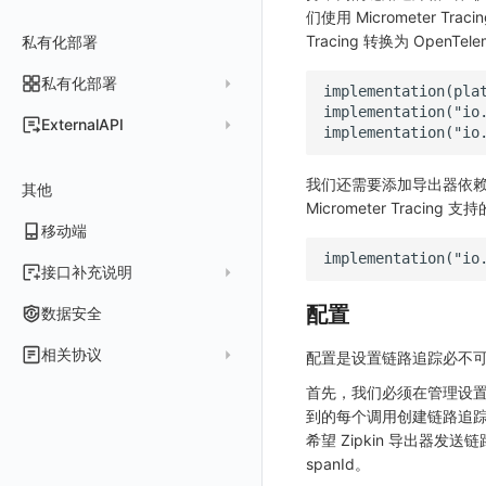
常见问题
费用中心账号结算
名词解释
们使用 Micrometer T
跨工作空间授权
数据转发至 Kafka 消息队列
场景
Azure
表格图
如何开启
常见问题
计费价格明细
Tracing 转换为 OpenT
私有化部署
阿里云账号结算
注册与版本
登录方式
字段展示权限
数据转发至火山引擎 TOS
事件
仪表板
脚本清单
亚马逊云账号结算
结算与账单
私有化部署
账户概览
敏感数据扫描
数据转发至谷歌云 GCS
异常追踪
仪表板轮播
未恢复事件列出
创建
常见问题
阿里云
华为云账号结算
支持中心
发布历史
ExternalAPI
实验室
创建扫描规则
故障中心
笔记
获取事件内容
频道
获取
列出
AWS
云监控（指标数据）
为云资源上报数据添加额外的 Tags
账单管理
私有化版本说明
2025 年
公共请求参数
SSO 管理
管理扫描规则
自定义新建
错误中心
新版笔记
手动恢复事件
Issue
故障列表
删除
获取
列出
列出
华为云
注意事项
AWS 客户端的多种认证方式
我们还需要添加导出器依赖项来
账户管理
其他
产品部署
2024 年
公共响应结构
支持中心
SAML
官方规则库
基础设施
查看器
创建事件
日程
值班
错误中心
修改
新建
获取
列出
新建
列出
获取故障 AI 自动分析配置
腾讯云
云监控（指标数据）
云监控（指标数据）
Micrometer Tracing 支
工作空间管理
开始使用
2023 年
部署必读
移动端
签名认证
OIDC
Status Page
配置示例
统一目录
内置视图
配置管理
配置管理
错误中心规则
基础设施
获取
修改
删除
获取
列出
修改
获取
列出
列出
列出
设置故障 AI 自动分析配置
Azure
云监控（指标数据）
常见问题
运维手册
2022 年
如何申请 License
如何开始
前台账号
角色映射
工单管理
阿里云 IDaaS
日志
服务管理
资源目录
实体列表
导出
删除
导出
创建
获取
列出
删除
新建
获取
通知策略
列出
获取
等级 列出
详情
列出
获取所有 label
接口补充说明
火山引擎
Azure 客户端授权配
扩展使用
基础设施部署
升级商业版
部署配置手册
管理后台账号
列出
常见问题
Authing
指标
服务性能
拓扑图
聚类查询
导入
导入
修改
删除
获取
列出
订阅
修改
新建
Issue 发现
获取
新建
自定义等级 添加
更新
获取
修改主机 label
列出
统一目录实体列表
列出
关于内置角色的说明
配置
GoogleCloud
云监控（指标数据）
云监控（指标数据）
数据安全
开始安装
SSO 管理
运维FAQ
计量数据结构与使用
应用服务配置项手册
工作空间成员
获取
列出
Azure AD
用户访问监测
索引
获取指标集相关信息
扩展信息配置
创建
删除
导出
导出
获取
列出
回复 列出
修改
新建
修改
自定义等级 修改
操作记录列表
新建
创建
统一目录实体详情
获取查询任务结果
获取
新建自动发现配置
统一目录拓扑实体字段定义
未恢复事件查询
OBCloud
GCP 客户端授权配置
相关协议
配置是设置链路追踪必不
激活产品
管理后台手册
使用FAQ
kubernetes集群
Keycloak 单点登录（部署版）
APM 服务拓扑跨空间配置说明
工作空间
新增
创建
列出
IAM Identity Center
可用性监测
数据转发
聚合生成指标
应用
修改
新建
新建
新建
获取
回复 创建
删除
修改
删除
自定义等级 删除
评论列表
修改
修改
统一目录实体导出
发送查询任务
列出
指标和标签信息获取
新增
修改自动发现配置
统一目录拓扑字段筛选项
拓扑图图表接口
云监控（指标数据）
云监控（指标数据）
观测云商业版订阅协议
首先，我们必须在管理设置
DataWay
升级观测云
工作空间管理
开启自身的可观测
观测云底座
配置 Keycloak 单点登录映射规则
查看器报“视图模板不存在”
工作空间 API Key
修改
获取
添加成员
列出
Okta
监控
数据访问
SourceMap
拨测任务
修改
修改
修改
导出
回复 修改
故障评论 查询
默认配置状态 获取
添加评论
禁用/启用
删除
统一目录实体创建
统一目录拓扑查询
获取索引信息
列出
列出
快速列出 RUM 配置
修改
获取自动发现配置
获取指标集列表，支持搜索功能
单位说明
到的每个调用创建链路追
观测云专属版订阅协议
部署方案
容量规划
版本历史
用户管理
域名访问修改成IP访问
Doris
日志引擎存储空间不足
Azure AD 单点登录（部署版）
工作空间内置 API Key
启用/禁用
修改
修改
创建
新建
希望 Zipkin 导出器
Keycloak
LLM监测
自建节点管理
监控器
导入
删除
删除
回复 删除
故障评论 创建
默认配置状态修改
修改评论
删除
导出
统一目录实体修改
导出
获取
列出
新建
添加 RUM 配置
列出
创建
删除
自动发现配置列出
获取指标集 Schema 信息
飞书 SSO（OIDC）配置说明
观测云免费版订阅协议
spanId。
Dataway 安装使用
云上基础设施部署
自定义映射
菜单管理
配置邮件服务
GuanceDB
监控器问题排查
日志引擎容量规划
角色管理
删除
启用/禁用
更换空间拥有者
获取
获取
初始化并获取
管理
SLO
应用
导出
等级 列出
回复 修改
统一目录实体删除
导入
新建
获取
获取指标 Tags 信息
获取
修改 RUM 配置
删除
删除
列出
外部事件监控器事件接受
禁用/启用自动发现配置
SourceMap 分片上传