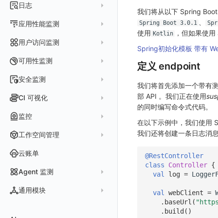
指标采集
日志
等级定义
配置管理
世界地图
我们将从以下 Spring Bo
数据库
分析看板
Containers
实体详情
指标分析
日志采集
、
Issue 发现
Spring Boot 3.0.1
Spr
应用性能监测
常见问题
等级定义
散点图
网络
Kubernetes
实体类型管理
使用
，但如果使用 
Kotlin
指标管理
浏览器日志采集
通知策略
数据采集
等级映射
用户访问监测
气泡图
资源目录
总览
Pods
全景拓扑图
Spring初始化模板 带有 Webflu
生成指标
小程序日志采集
服务
关联 Web 应用访问
故障自动分析
直方图
Web
常见问题
拓扑
数据上报
Services
可用性监测
定义 endpoint
常见问题
日志查看器
分析看板
配置应用性能监测采样
性能指标
故障聚合规则
矩形树图
小程序
Web 应用接入
网络流
Deployments
拨测任务
安全监测
BPF 网络日志
日志列表
我们将首先添加一个带有测试 en
链路
应用性能监测关联日志
服务拓扑
Webhook配置
蜂窝图
Android
前端框架插件接入
更新日志
设备
Nodes
概览
API 拨测
新建检测规则
部 API 。我们正在使用
sus
CI 可视化
错误追踪
日志详情
错误追踪
服务详情
手动安装
Java 日志关联链路数据
热力图
iOS/tvOS/macOS
SSR 框架下接入
应用接入
更新日志
网络路径
Replica Sets
的同时编写命令式代码。
查看器
网络路径拨测
HTTP
管理检测规则
官方检测库
数据采集
索引
监控
Profiling
自动注入
在主机上部署
Python 日志关联链路数据
拓扑图
HarmonyOS
Electron 应用接入
远程配置与强制采样
快速开始
更新日志
Jobs
在以下示例中，我们使用 Spri
自建节点管理
多步拨测
ICMP
信号
自定义创建
查看器
跨工作空间索引查询
日志索引
监控器
我们还将创建一条日志消
查看器
在 Kubernetes 上部署
在主机上部署
工作空间管理
SLO
React Native
采集数据说明
应用接入
迁移指南
更新日志
基于 Uniapp 开发框架的小程序接入
Cron Jobs
常见问题
浏览器拨测
TCP
执行日志
概览
常见问题
原生直写索引
智能监控
官方模板库
列表
在 Kubernetes 上部署
账号设置
仪表盘
Flutter
采样配置
应用数据采集
配置说明
快速开始
快速开始
更新日志
云账单
Daemonset
WEBSOCKET
@RestController
Arbiter
外部索引
SLO
检测规则
应用智能检测
详情页
安装 Datakit Operator
class
Controller
{
偏好设置
漏斗图
UniApp
用户操作 Action
高级场景
应用接入
应用接入
快速开始
更新日志
SDK 初始化
自定义用户访问监测 SDK 采集数据内容
Statefulset
SSL
Agent 监测
语法
val
log
=
Logger
SLS Logstore
静默管理
自定义模板库
云账单智能监控
新建 SLO
阈值检测
安装 Helm
其他设置
桑基图
macOS
自定义数据与事件
应用数据采集
配置说明
配置说明
应用接入
快速开始
更新日志
自定义用户标识
RUM 配置
自定义标签
Persistent Volumes
应用列表
内置函数
通用模块
Elasticsearch
val
webClient
=
告警策略
监控器列表
主机智能检测
管理 SLO
突变检测
空间设置
数据列表
Windows
自定义 View
故障排查
高级场景
高级场景
配置说明
应用接入
快速开始
快速开始
用户标识
Log 配置
自定义采集规则
SDK 初始化
SDK 初始化
自定义添加额外的数据TAG
PVC
.
baseUrl
(
"http
查看器
新建 Agent 监测应用
查看器
OpenSearch
通知对象管理
恢复监控器
Kubernetes 智能检测
SLO 详情
新建告警策略
区间检测
.
build
()
MFA 管理
关键指标
告警统计图
C++
Resource Hook
应用数据采集
应用数据采集
高级场景
配置说明
应用接入
应用接入
更新日志
全局 Context
自定义添加 Action
Trace 配置
数据采集脱敏
RUM 配置
自定义标签使用
RUM 配置
SDK 初始化
自定义标签与全局上下文