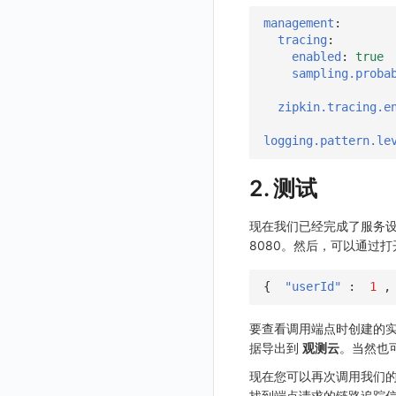
观测云 SaaS 服务等级协议
数据分流
自建基础设施部署
LDAP 单点登录
模版管理
切换域名
OpenSearch
数据断档问题排查
资源、系统要求
Issue
修改品牌标识
删除
轮换工作空间 Token
修改
修改
列出
快照管理
智能巡检
字段管理
自定义等级 添加
故障操作记录 查询
创建默认类型索引
修改
新建
获取日志 Schema 信息
修改
删除 RUM 配置
分片上传初始化
修改
获取
列出
创建
快速列出 LLM 配置
删除自动发现配置
统一目录实体字段值数量统计
management
:
部署版跨站点授权
法律声明
tracing
:
数据聚合和采样
单机环境部署
字段管理
切换日志引擎
阿里云部署手册
集成中的 DataWay 列表为空
OIDC 单点登录自定义域名替换操作步骤（已不再推荐）
自建基础设施部署手册
分组管理
修改
列出
列出
获取
DQL 数据查询
静默配置
全局标签
列出
自定义等级 修改
附件上传
统一目录实体类型列表
修改默认类型索引配置
删除
新建单个数据访问规则
获取日志索引列表
禁用/启用
上传单个分片
禁用/启用
删除
获取
获取
列出
列出 LLM 配置
列出
同组织跨工作空间 Trace 查询
enabled
:
true
数据安全保密协议
设置管理
切换时序引擎
数据写入延迟如何处理
聚合
华为云部署手册
资源、系统要求
资源、系统要求
自定义 OIDC 接入（部署版）
sampling.proba
Issue 等级
删除
批量删除
修改ISSUE
列出
批量设置故障 AI 自动分析配置
Func 函数
告警策略
成员管理
新建
DQL 数据异步查询
自定义等级 删除
附件删除
统一目录实体类型详情
绑定索引
创建数据查询任务
修改
删除
列出已上传的分片列表
创建多步拨测任务
新建
新建
列出
获取
列出
获取 LLM 配置
获取
列出
获取日志索引 Tags 信息
数据安全协议
切换拨测中心
可用性监测故障排查
采样
基础设施部署
离线部署
模板管理
删除
批量删除
创建
有效的等级列表
账单分析
通知对象管理
角色管理
分享
DQL 数据查询(旧版)
列出
默认配置状态 获取
附件下载
统一目录实体类型创建
绑定索引配置修改
获取数据查询任务结果
修改单个数据访问规则
列出文件树
修改多步拨测任务
导出
修改
创建
创建
alert-policy
添加 LLM 配置
新增
获取
workspace-member
获取非日志文本数据 Schema 信息
zipkin.tracing.e
观测云费用中心用户充值协议
应用镜像获取
代理
创建了Dataway前台看不到
华为云更改 OpenSearch 磁盘类型
数据查询
使用量限制查询
修改
模版-列出
免登录 Token
API Key 管理
删除
DQL 数据查询
执行外部函数
获取账单计费项消费累计
默认配置状态修改
统一目录实体类型修改
启用/禁用 索引配置
启用/禁用
合并分片生成文件
列出
导入
删除
修改
修改
自定义通知日期
列出
修改 LLM 配置
修改
新建
角色权限
列出
列出
成员列出
获取非日志文本数据 Tags 信息
logging.pattern.le
观测云费用中心服务协议
配置数据转发
创建拨测节点报错
NFS
登录映射规则
使用量限制更新
管理工作空间
模版-获取模版详情
DQL数据查询
图表图片
黑名单
取消快照/图表分享
同组织 Trace 查询
获取账单信息
附件上传
统一目录实体类型删除
删除索引
删除
取消一个分片上传事件
获取
修改
批量删除
禁用
禁用
创建
删除 LLM 配置
删除
修改
团队管理
获取
列出
列出
邀请成员
列出权限信息
生成 token（旧接口，将于 2026-05-31 下架）
创建(该接口于 2025-12-30 日下架,推荐使用 v2版接口)
观测云移动应用隐私政策
2. 测试
离线环境模版更新
指标查询报错
Ingress-Nginx
场景-仪表板
上传空间图片相关资源
删除
添加映射配置
模版-导入自定义系统模版
Pipelines
获取账户余额
生成认证 code
获取时序趋势图
附件删除
上传单个文件内容
官方节点列出
替换导入
禁用/启用
启用
启用
获取
删除
SSO 管理
新建
获取
列出
创建 v2
创建
添加成员(部署版)
列出
观测云移动 SDK 隐私政策
管理空间索引配置
部署版kodo版本过期
Kubernetes Storage NFS
链路追踪
获取图片相关资源
模版-删除自定义模版
修改映射配置
标识ID导入
数据访问
附件下载
删除
批量禁用/启用
删除
删除
修改
导出
修改
删除
获取
列出
获取
获取
删除成员
获取
sso(2026年05月31日下架)
作废 token（旧接口，将于 2026-05-31 下架）
现在我们已经完成了服务
数据处理协议（DPA）
配置 kodo-inner 查询并发数
通过 iframe 实现页面嵌套
Kubernetes Storage OpenEBS
DataKit清单
自定义工作空间绑定信息
映射配置列出
apm 服务列出
模版-批量删除自定义模版
8080。然后，可以通过
敏感数据脱敏
作废认证 code
启用/禁用
批量删除
删除
导入
删除
验证
新建
新建
列出
修改
删除
sso
获取 SSO 配置
批量开启关闭成员个人 API Key
修改(该接口于 2025-12-30 日下架,推荐使用 v2版接口)
观测云账号注销须知
观测云集群备份和恢复
Kubernetes
修改品牌标识
删除映射配置
service map
在线 Datakit 列表
工作空间
批量删除
新建
修改
获取
获取
列出
修改 v2
删除
修改成员
新建
映射规则
SSO 配置 列出
获取 SSO 配置
{
"userId"
:
1
,
观测云费用中心账号注销须知
可靠性验证
MySQL
开关状态设置
工作空间-查询索引信息列表
工作空间自定义配置
删除
修改
新建
获取
新建
删除
修改
新建 SSO 配置
列出 SSO 配置
获取映射规则列表
自定义映射规则(部署版)
观测云 Obsy AI 智能服务使用协议
日志引擎
Studio 自观测配置与指标说明
要查看调用端点时创建的
工作空间-索引模板配置
获取开关状态信息
属性声明
导入
删除
新建单个数据访问规则
新建
修改
索引关键字段获取
更新 SSO 配置
新建 SSO 配置
新建映射规则
添加映射配置
据导出到
观测云
。当然也可以
自定义前端配色
Doris
跨空间授权
导出
启用/禁用
修改
修改
工作空间资源导出
索引关键字段修改
获取
删除 SSO 配置
更新 SSO 配置
修改映射规则
修改映射配置
现在您可以再次调用我们的 S
自定义前端语言
OpenSearch 高可用
跨站点授权
启用/禁用
导入
修改单个数据访问规则
启用/禁用
索引加速字段配置修改
修改
列出
删除 SSO 配置
删除映射规则
自定义映射规则列出
工作空间资源任务状态查询
获取 SSO 映射列表
找到端点请求的链路追踪