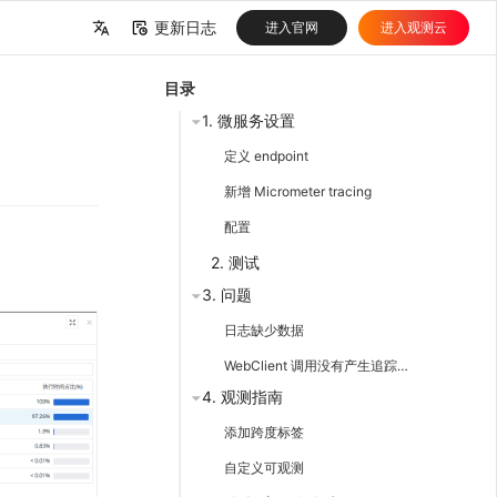
更新日志
进入官网
进入观测云
中文
目录
English
1. 微服务设置
定义 endpoint
新增 Micrometer tracing
配置
2. 测试
3. 问题
日志缺少数据
WebClient 调用没有产生追踪信息
4. 观测指南
添加跨度标签
自定义可观测