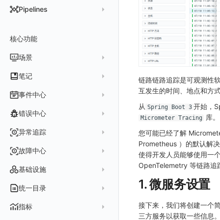
DataKit 开发手册
批量安装
状态查看
主配置
Kubernetes
DQL 查询入口
Pipelines
在 AWS 云市场开通
Docker 安装
离线安装
更新
采集器配置
HTTP API
Helm
DQL 函数
管理 Pipelines
在华为云云商店购买
Datakit Operator
DQL 查询
选举配置
文档撰写
Docker
核心功能
高级函数
Pipeline 手册
在微软云云商店购买
其它命令
代理配置
AWS ECS Fargate
DQL VS 其它查询语言
DBSCAN
场景
快速开始
故障排查
DataKit Operator
AWS EKS
PromQL 快速上手
本地 Func 如何上报自定义高级函数
基础和原理
仪表板
笔记
链路链路追踪是可观测性
虚拟互联网接入
其它配置方式
GCP GKE Autopilot
无数据排查
更新日志
Platypus 语法
各数据类别数据处理
可视化图表
列表管理
互发生的时间、地点和方
创建/编辑笔记
事件中心
性能展示
Bug Report 分析
阿里云接入
Asyncprofile
配置综述
内置函数
Grok 模式
视图变量
页面管理
图表类型
从
开始，Sp
Spring Boot 3
Chart Block 配置说明
所有事件
错误中心
Datakit Metrics
华为云接入
DDTrace
DCA
库。
Micrometer Tracing
附加功能
报告
图表配置
变量查询
历史版本
时序图
未恢复事件
AWS 接入
Flameshot
Git
创建错误投递规则
异常追踪
您可能已经了解 Micro
性能基准和优化
Reference Table
笔记
图表查询
对象映射
柱状图
变更事件
Prometheus ）的默
logfwd
配置中心支持
错误列表
创建 Issue
故障中心
Offload
查看器
图表 JSON
饼图
简单查询
使得开发人员能够使用一个通用
智能监控事件
logging
错误规则详情
管理 Issue
OpenTelemetry 等链
故障列表
内置视图
图表链接
快速搭建
概览图
表达式查询
基础设施
事件详情
pyspy
常见问题
分析看板
1. 微服务设置
故障详情
常见问题
事件关联
列表管理
绑定内置视图
排行榜
DQL 查询
默认链接
主机
统一目录
常见问题
日程
故障分析看板
页面管理
表格图
PromQL 查询
自定义链接
容器
新建实体对象
接下来，我们将创建一个简单的
指标
配置管理
值班
中国地图
数据源查询
场景示例
三方服务以获取一些信息。目
进程
类型
实体列表