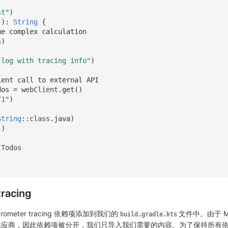
st"
)
():
String
{
me complex calculation  
s
)
 log with tracing info"
)
ient call to external API
dos
=
webClient
.
get
()
/1"
)
String
::
class
.
java
)
()
lTodos
racing
meter tracing 依赖项添加到我们的
文件中。由于 Mic
build.gradle.kts
供应商，因此依赖项被分开，我们只导入我们需要的内容。为了保持所有