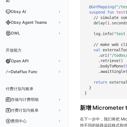
AI
分析看板
新建 LLM 监测应用
快照
搜索
日志易
常见问题
运算符
日志智能检测
管理告警策略
钉钉机器人
区间检测 V2
属性声明
功能菜单
监控器总览
Unity
WebSocket 长连接采集
故障排查
故障排查
应用数据采集
高级场景
配置说明
配置说明
快速开始
快速开始
添加自定义 Action
自定义添加 Error
WebView 监测
Log 配置
数据采集自定义规则
Log 配置
数据采集脱敏
RUM 配置
自定义标签使用
SDK 初始化
@GetMapping
(
"/te
Obsy AI
筛选
保存快照
suspend
fun
test
火山引擎 TLS
真值表
用户访问智能检测
告警聚合通知模板
企业微信机器人
离群检测
字段管理
日志延迟可见
文本
查看器
FAQ
故障排查
应用数据采集
高级场景
高级场景
应用接入
应用接入
快速开始
上报自定义 Error
Trace 配置
数据采集脱敏
Trace 配置
Log 配置
数据采集自定义规则
RUM 配置
自定义标签使用
SDK 初始化
SDK 初始化
动态配置与动态更新地址
动态配置与动态更新地址
// simulate so
时间控件
分享快照
Obsy Copilot
Obsy Agent Teams
事件等级
飞书机器人
日志检测
delay
(
1.
second
全局标签
视频
分析看板
更新日志
故障排查
应用数据采集
应用数据采集
配置说明
配置说明
应用接入
Session（会话）
符号文件上传
WebView 数据监测
Trace 配置
数据采集脱敏
Log 配置
数据采集自定义规则
RUM 配置
RUM 配置
自定义标签使用
小程序 JS SDK 远程配置
URLSession 自定义 Network 采集
维度分析
套餐与积分
可观测分析
Agent 管理
自定义事件通知模板
Webhook 自定义
进程异常检测
OWL
环境变量
图片
log
.
info
(
"test
会话重放
故障排查
故障排查
框架接入
高级场景
配置说明
View（页面）
隐私与权限说明
Trace 配置
数据采集脱敏
Log 配置
Log 配置
数据采集自定义规则
SDK 初始化
SDK 初始化
动态配置与动态更新地址
动态配置与动态更新地址
自定义标签与 BridgeContext
显示列
数据检索
我的任务
监控器内部原理
简单 HTTP 请求
Agent 创建
基础设施存活检测 V2
Webhook 自定义 Body 模板
成员管理
OWL CLI
命令面板
用户洞察
高级场景
应用数据采集
高级场景
Resource（资源）
Web
Content Provider 设置
符号文件上传
符号文件上传
WebView 数据监测
Trace 配置
数据采集脱敏
Trace 配置
RUM 配置
桌面 UI 框架
RUM 配置
自定义标签
SDK 初始化
// make web cl
资源生成
开放能力
自动化
短信
Agent 容器安装
应用性能指标检测
val
externalTo
角色管理
OWL MCP Server
邀请成员
手动安装
IFrame
数据访问
应用数据采集
故障排查
故障排查
Action（操作）
移动端
会话热图
手动兼容接入
WebView 数据监测
WebView 数据监测
Log 配置
WebView2
隐私与数据脱敏
Log 配置
自定义采集规则
RUM 配置
自定义标签使用
如何接入会话重放
Widget Extension 数据采集
原生与 Flutter 混合开发
.
uri
(
"/todos
知识服务
任务接入
语音电话
Agent 服务运维
用户访问指标检测
Open API
API Keys 管理
故障排查
权限清单
自动安装
快速开始
仪表板列表
.
retrieve
()
自建追踪
故障排查
Long Task（长任务）
漏斗分析
WebView 数据监测
Trace 配置
Electron
自定义标签
Trace 配置
Log 配置
数据采集脱敏
如何接入 canvas 录制
Android 会话重放
Publish Package 相关配置
原生与 React Native 混合开发
.
bodyToMono
(
用量统计
Slack
Agent 正向代理配置
组合检测
Client Token 管理
更新日志
Open API
快速开始
工具清单
SourceMap
公共请求参数
Error（错误）
tvOS 数据采集
自定义采集规则
Trace 配置
原生与 Unity 混合开发
故障排除
iOS 会话重放
Android Resource 手动配置
DataFlux Func
.
awaitSingle
Agent 版本历史
Teams
技能
可用性数据检测
黑名单
常见问题
工具清单
自定义环境变量
公共响应结构
SourceMap 配置
Flutter 会话重放
Func 托管版
return
externa
Obscli
Telegram Bot
MCP 服务
网络数据检测
}
数据转发
命令参考
付费计划与账单
其他
接口签名认证
脚本上传 sourcemap
React Native 会话重放
云账号管理
}
消息渠道
外部事件检测
数据访问
新建转发规则
使用限制
数据拦截与修改
Webpack 上传 sourcemap
存储与计费明细
外部数据源
AWS
Agent 协作（A2A）
基础设施变更检测
正则表达式
管理转发规则
数据转发至 AWS S3
新增 Micrometer t
请求示例
Vite 上传 sourcemap
页面性能
脚本市场
阿里云
一般图表数据返回
数据存储策略
付费计划与账单
可编程检测
审计事件
FAQ
模版库
数据转发至华为云 OBS
OpenAPI SDK
内容安全策略
华为云
拓扑图数据返回
基础
折线图
商业版
在下一步中，我们将把 Micro
费用结算方式
费用中心
分享管理
数据转发至阿里云 OSS
公共错误定义
持不同的链路追踪格式和
腾讯云
云同步脚本集
饼图
企业版
计费产生逻辑