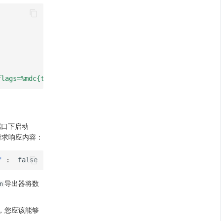
flags=%mdc{traceFlags}
%p"
端口下启动
请求响应内容：
"
:
false
}
导出器将数
n
 时，您应该能够