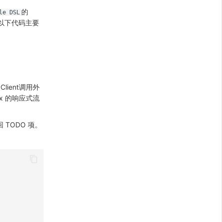
的
le DSL
以下代码主要
Client调用外
ux 的响应式流
回 TODO 项。