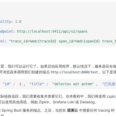
bility
:
1.0
ndpoint
:
http://localhost:9411/api/v2/spans
vel
:
"trace_id=%mdc{traceId}
span_id=%mdc{spanId}
trace_
设置，我们可以运行它了。如果启动应用程序，默认情况下，服务器应在
打开浏览器来调用我们创建的端点
。以下是
http://localhost:8080/test
"id"
:
1
,
"title"
:
"delectus aut autem"
,
"已完成
实际链路追踪，我们需要收集并查看它们。在本教程中，我们将使用
zipki
使用其他系统，例如 Zipkin、Grafana Loki 或 Datadog。
pring Boot 服务的端点。之后，当您在
观测云
中搜索任何 tracing
信息。