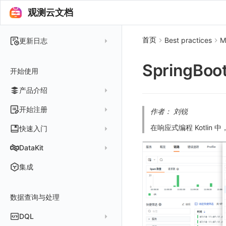
观测云文档
首页
Best practices
M
更新日志
2025 年
SpringBo
开始使用
2024 年
产品介绍
2023 年
2022 年
概念先解
开始注册
作者： 刘锐
2021 年
客户价值
注册免费版
在响应式编程 Kotlin 中，
快速入门
2020 年
注册商业版
安装并使用 DataKit
DataKit
2019 年
版本区分
从官网注册商业版
快速创建仪表板
在 Linux 上安装
更新日志
集成
常见问题
从云厂商注册商业版
开始使用监控器
在 Windows 上安装
DataKit 安装
2025
在阿里云云市场开通
开启 APM 链路追踪
在 macOS 上安装
数据查询与处理
DataKit 使用
2021~2024
主机安装
在阿里云海外云市场开通
在 Kubernetes 上安装
DataKit 配置
容器安装
服务管理
DQL
在阿里云云市场开通专属版
以 Kubernetes helm 方式安装