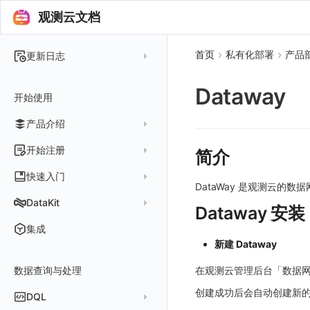
观测云文档
首页
私有化部署
产品
更新日志
2025 年
Dataway
开始使用
2024 年
产品介绍
2023 年
2022 年
概念先解
开始注册
简介
2021 年
客户价值
注册免费版
快速入门
DataWay 是观测云的数
2020 年
注册商业版
安装并使用 DataKit
DataKit
Dataway 安装
2019 年
版本区分
从官网注册商业版
快速创建仪表板
在 Linux 上安装
更新日志
集成
常见问题
从云厂商注册商业版
开始使用监控器
在 Windows 上安装
新建 Dataway
DataKit 安装
2025
在阿里云云市场开通
开启 APM 链路追踪
在 macOS 上安装
数据查询与处理
DataKit 使用
2021~2024
主机安装
在观测云管理后台「数据网
在阿里云海外云市场开通
在 Kubernetes 上安装
DataKit 配置
容器安装
服务管理
创建成功后会自动创建新的 Da
DQL
在阿里云云市场开通专属版
以 Kubernetes helm 方式安装