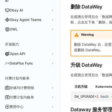
AI
分析看板
新建 LLM 监测应用
快照
搜索
日志易
常见问题
运算符
日志智能检测
管理告警策略
钉钉机器人
区间检测 V2
属性声明
功能菜单
监控器总览
删除 DataWay
Unity
WebSocket 长连接采集
故障排查
故障排查
应用数据采集
高级场景
配置说明
配置说明
快速开始
快速开始
添加自定义 Action
自定义添加 Error
WebView 监测
Log 配置
数据采集自定义规则
Log 配置
数据采集脱敏
RUM 配置
自定义标签使用
SDK 初始化
Obsy AI
筛选
保存快照
火山引擎 TLS
真值表
用户访问智能检测
告警聚合通知模板
企业微信机器人
离群检测
字段管理
日志延迟可见
文本
查看器
FAQ
故障排查
应用数据采集
高级场景
高级场景
应用接入
应用接入
快速开始
上报自定义 Error
Trace 配置
数据采集脱敏
Trace 配置
Log 配置
数据采集自定义规则
RUM 配置
自定义标签使用
SDK 初始化
SDK 初始化
动态配置与动态更新地址
动态配置与动态更新地址
在观测云管理后台「数据网关
时间控件
分享快照
Obsy Copilot
Obsy Agent Teams
事件等级
飞书机器人
日志检测
全局标签
视频
框，点击左下角「删除」
分析看板
更新日志
故障排查
应用数据采集
应用数据采集
配置说明
配置说明
应用接入
Session（会话）
符号文件上传
WebView 数据监测
Trace 配置
数据采集脱敏
Log 配置
数据采集自定义规则
RUM 配置
RUM 配置
自定义标签使用
小程序 JS SDK 远程配置
URLSession 自定义 Network 采集
维度分析
套餐与积分
可观测分析
Agent 管理
自定义事件通知模板
Webhook 自定义
进程异常检测
OWL
环境变量
图片
会话重放
故障排查
故障排查
框架接入
高级场景
配置说明
View（页面）
隐私与权限说明
Trace 配置
数据采集脱敏
Log 配置
Log 配置
数据采集自定义规则
SDK 初始化
SDK 初始化
动态配置与动态更新地址
动态配置与动态更新地址
自定义标签与 BridgeContext
显示列
数据检索
Warning
我的任务
监控器内部原理
简单 HTTP 请求
Agent 创建
基础设施存活检测 V2
Webhook 自定义 Body 模板
成员管理
OWL CLI
命令面板
用户洞察
高级场景
应用数据采集
高级场景
Resource（资源）
Web
Content Provider 设置
符号文件上传
符号文件上传
WebView 数据监测
Trace 配置
数据采集脱敏
Trace 配置
RUM 配置
桌面 UI 框架
RUM 配置
自定义标签
SDK 初始化
资源生成
开放能力
自动化
短信
Agent 容器安装
应用性能指标检测
删除 DataWay 后，
角色管理
OWL MCP Server
邀请成员
手动安装
IFrame
数据访问
应用数据采集
故障排查
故障排查
Action（操作）
移动端
会话热图
手动兼容接入
WebView 数据监测
WebView 数据监测
Log 配置
WebView2
隐私与数据脱敏
Log 配置
自定义采集规则
RUM 配置
自定义标签使用
如何接入会话重放
Widget Extension 数据采集
原生与 Flutter 混合开发
底删除 DataWay。
知识服务
任务接入
语音电话
Agent 服务运维
用户访问指标检测
Open API
API Keys 管理
故障排查
权限清单
自动安装
快速开始
仪表板列表
自建追踪
故障排查
Long Task（长任务）
漏斗分析
WebView 数据监测
Trace 配置
Electron
自定义标签
Trace 配置
Log 配置
数据采集脱敏
如何接入 canvas 录制
Android 会话重放
Publish Package 相关配置
原生与 React Native 混合开发
用量统计
Slack
Agent 正向代理配置
组合检测
Client Token 管理
更新日志
Open API
快速开始
工具清单
SourceMap
公共请求参数
Error（错误）
tvOS 数据采集
自定义采集规则
Trace 配置
原生与 Unity 混合开发
故障排除
iOS 会话重放
Android Resource 手动配置
DataFlux Func
升级 DataWay
Agent 版本历史
Teams
技能
可用性数据检测
黑名单
常见问题
工具清单
自定义环境变量
公共响应结构
SourceMap 配置
Flutter 会话重放
Func 托管版
在观测云管理后台「数据网
Obscli
Telegram Bot
MCP 服务
网络数据检测
数据转发
命令参考
付费计划与账单
其他
接口签名认证
脚本上传 sourcemap
React Native 会话重放
云账号管理
消息渠道
外部事件检测
数据访问
新建转发规则
使用限制
数据拦截与修改
Webpack 上传 sourcemap
主机升级
Kubernet
存储与计费明细
外部数据源
AWS
Agent 协作（A2A）
基础设施变更检测
正则表达式
管理转发规则
数据转发至 AWS S3
请求示例
Vite 上传 sourcemap
页面性能
脚本市场
阿里云
一般图表数据返回
数据存储策略
DW_UPGRADE
=
1
bash
付费计划与账单
可编程检测
审计事件
FAQ
模版库
数据转发至华为云 OBS
OpenAPI SDK
内容安全策略
华为云
拓扑图数据返回
基础
折线图
商业版
费用结算方式
费用中心
Dataway 服务管
分享管理
数据转发至阿里云 OSS
公共错误定义
腾讯云
云同步脚本集
饼图
企业版
计费产生逻辑