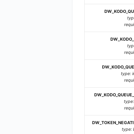
观测云 Obsy AI 智能服务使用协议
切换 HTTPS 访问
工作空间-索引模板配置
获取开关状态信息
获取当前工作空间信息
DW_KODO_QU
短信模板配置说明
获取同组织工作空间简化列表
typ
统一目录全景拓扑图配置说明
requ
轮换当前工作空间 Token
DW_KODO_
typ
requ
DW_KODO_QUE
type: i
requ
DW_KODO_QUEUE_
type:
requ
DW_TOKEN_NEGATI
type: