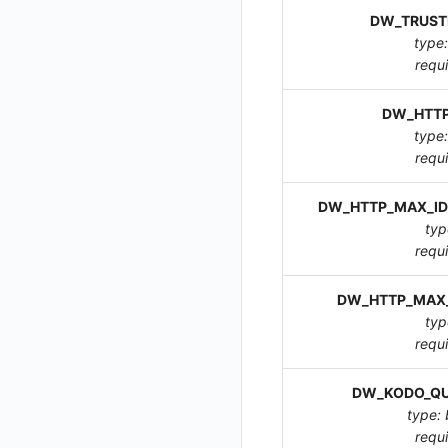
观测云商业版订阅协议
切换拨测中心
可用性监测故障排查
MySQL
DW_TRUST
工作空间 API Key
修改
获取
添加成员
列出
账号管理
导出
删除
删除
工作空间资源导入
获取
生成跨站点授权 meta
新建映射规则
开启/禁用映射规则
启用/禁用 SSO 配置
删除 SSO 自定义映射规则
单位说明
观测云专属版订阅协议
type:
日志引擎
创建了Dataway前台看不到
华为云更改 OpenSearch 磁盘类型
工作空间内置 API Key
启用/禁用
修改
修改
创建
新建
禁用/启用
工作空间资源任务取消
添加
导入跨站点授权 meta
默认配置状态修改
修改 SSO 映射规则
批量删除 SSO 自定义映射规则
飞书 SSO（OIDC）配置说明
requ
观测云免费版订阅协议
配置数据转发
创建拨测节点报错
Doris
角色管理
删除
启用/禁用
更换空间拥有者
获取
获取
初始化并获取
功能菜单获取
修改
删除 SSO 映射规则
SourceMap 分片上传
观测云 SaaS 服务等级协议
离线环境模版更新
指标查询报错
OpenSearch 高可用
DW_HTTP
Issue
修改品牌标识
删除
轮换工作空间 Token
修改
修改
列出
功能菜单设置
删除
开启/禁用 SSO 映射规则
部署版跨站点授权
type:
法律声明
管理空间索引配置
部署版kodo版本过期
GuanceDB 引擎
分组管理
修改
列出
列出
获取
功能菜单获取 v2
同组织跨工作空间 Trace 查询
requ
数据安全保密协议
Redis
配置 kodo-inner 查询并发数
通过 iframe 实现页面嵌套
Issue 等级
删除
批量删除
修改ISSUE
列出
批量设置故障 AI 自动分析配置
功能菜单设置 v2
数据安全协议
DW_HTTP_MAX_ID
观测云集群备份和恢复
helm
模板管理
删除
批量删除
创建
有效的等级列表
上传空间图片
typ
观测云费用中心用户充值协议
可靠性验证
数据查询
使用量限制查询
修改
模版-列出
设置空间自定义信息
requ
观测云费用中心服务协议
Studio 自观测配置与指标说明
登录映射规则
使用量限制更新
管理工作空间
模版-获取模版详情
DQL数据查询
获取角色敏感数据脱敏字段
观测云移动应用隐私政策
DW_HTTP_MAX
自定义前端配色
场景-仪表板
上传空间图片相关资源
删除
添加映射配置
模版-导入自定义系统模版
敏感数据脱敏测试
typ
观测云移动 SDK 隐私政策
自定义前端语言
链路追踪
获取图片相关资源
模版-删除自定义模版
修改映射配置
标识ID导入
requ
站点列出
数据处理协议（DPA）
后台管理忘记admin用户密码
DataKit清单
自定义工作空间绑定信息
映射配置列出
apm 服务列出
模版-批量删除自定义模版
可查看空间列表
DW_KODO_QU
观测云账号注销须知
使用阿里云 ECI 弹性伸缩 kodo-x
修改品牌标识
删除映射配置
service map
在线 Datakit 列表
修改空间的数据保留时长
type:
观测云费用中心账号注销须知
Kodo-X 拆分
requ
开关状态设置
工作空间-查询索引信息列表
获取当前租户信息