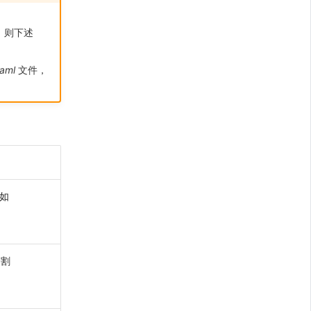
件，则下述
aml
文件，
形如
割