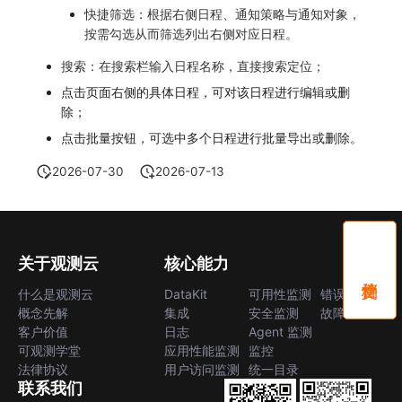
快捷筛选：根据右侧日程、通知策略与通知对象，
按需勾选从而筛选列出右侧对应日程。
搜索：在搜索栏输入日程名称，直接搜索定位；
点击页面右侧的具体日程，可对该日程进行编辑或删
除；
点击批量按钮，可选中多个日程进行批量导出或删除。
2026-07-30
2026-07-13
关于观测云
核心能力
什么是观测云
DataKit
可用性监测
错误中心
概念先解
集成
安全监测
故障中心
客户价值
日志
Agent 监测
可观测学堂
应用性能监测
监控
法律协议
用户访问监测
统一目录
联系我们