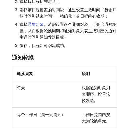
选择该日程所在时区；
常见问题
macOS
环境变量
事件
工作空间内置 API Key
观测云费用中心服务协议
自定义 View
自定义事件通知模板
Teams
敏感数据脱敏
使用量限制更新
选择该日程覆盖的时间段，通过设置生效时间（包含开
始时间和结束时间），精确化当前日程的有效期；
Windows
成员管理
异常追踪
角色管理
观测云移动应用隐私政策
Resource Hook
监控器内部原理
Telegram Bot
工作空间
上传空间图片相关资源
选择
通知对象
。若需设置多个通知对象，可开启通知轮
换，从而根据轮换周期和通知对象列表生成对应的通知
C++
角色管理
故障中心
Issue
观测云移动 SDK 隐私政策
WebSocket 长连接采集
工作空间自定义配置
获取图片相关资源
发送时间和通知发送目标；
保存，日程即可创建成功。
Unity
API Keys 管理
错误中心
分组管理
数据处理协议（DPA）
FAQ
属性声明
自定义工作空间绑定信息
通知轮换
查看器
Client Token 管理
基础设施
Issue 等级
观测云账号注销须知
更新日志
跨空间授权
修改品牌标识
分析看板
黑名单
统一目录
模板管理
观测云费用中心账号注销须知
跨站点授权
工作空间-查询索引信息列表
轮换周期
说明
会话重放
数据转发
日志
数据查询
观测云 Obsy AI 智能服务使用协议
账号管理
工作空间-索引模板配置
每天
根据通知对象列
表顺序，按天轮
用户洞察
数据访问
指标
登录映射规则
换发送。
数据访问
正则表达式
用户访问监测
场景-仪表板
每个工作日（周一到周五）
工作日范围内按
自建追踪
审计事件
可用性监测
链路追踪
天为轮换单元。