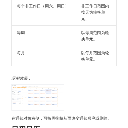
SourceMap
分享管理
监控
DataKit清单
每个非工作日（周六、周日）
非工作日范围内
按天为轮换单
自定义环境变量
跨工作空间授权
LLM监测
元。
其他
字段展示权限
管理
每周
以每周范围为轮
换单元。
敏感数据扫描
快照管理
实验室
DQL 数据查询
每月
以每月范围为轮
换单元。
SSO 管理
Func 函数
支持中心
账单分析
示例效果：
免登录 Token
图表图片
在通知对象右侧，可按需拖拽从而改变通知顺序或删除。