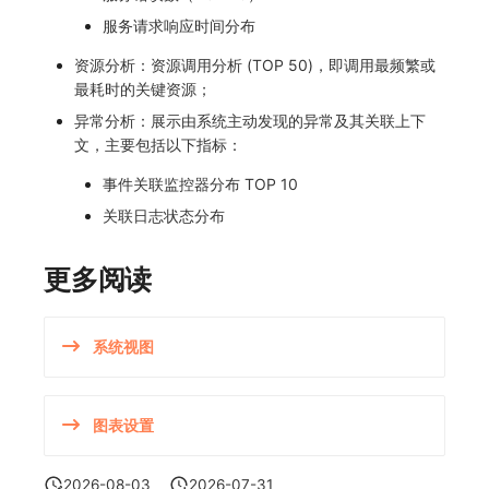
SourceMap
分享管理
监控
DataKit清单
服务请求响应时间分布
自定义环境变量
跨工作空间授权
LLM监测
资源分析：资源调用分析 (TOP 50)，即调用最频繁或
最耗时的关键资源；
其他
字段展示权限
管理
异常分析：展示由系统主动发现的异常及其关联上下
文，主要包括以下指标：
敏感数据扫描
快照管理
事件关联监控器分布 TOP 10
实验室
DQL 数据查询
关联日志状态分布
SSO 管理
Func 函数
更多阅读
支持中心
账单分析
免登录 Token
系统视图
图表图片
图表设置
2026-08-03
2026-07-31