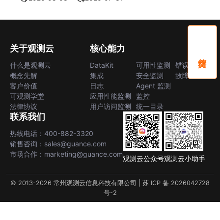
关于观测云
核心能力
什么是观测云
DataKit
可用性监测
错误中心
概念先解
集成
安全监测
故障中心
客户价值
日志
Agent 监测
可观测学堂
应用性能监测
监控
法律协议
用户访问监测
统一目录
联系我们
热线电话：400-882-3320
销售咨询：sales@guance.com
市场合作：marketing@guance.com
观测云公众号
观测云小助手
© 2013-2026 常州观测云信息科技有限公司 |
苏 ICP 备 2026042728
号-2