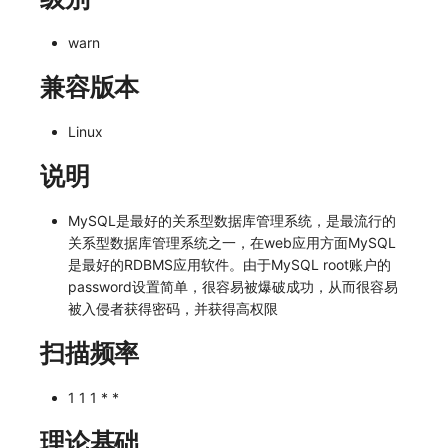
常见问题
macOS
环境变量
事件
工作空间内置 API Key
观测云费用中心服务协议
自定义 View
自定义事件通知模板
Teams
敏感数据脱敏
使用量限制更新
warn
Windows
成员管理
异常追踪
角色管理
观测云移动应用隐私政策
Resource Hook
监控器内部原理
Telegram Bot
工作空间
上传空间图片相关资源
兼容版本
C++
角色管理
故障中心
Issue
观测云移动 SDK 隐私政策
WebSocket 长连接采集
工作空间自定义配置
获取图片相关资源
Linux
Unity
API Keys 管理
错误中心
分组管理
数据处理协议（DPA）
FAQ
属性声明
自定义工作空间绑定信息
说明
查看器
Client Token 管理
基础设施
Issue 等级
观测云账号注销须知
更新日志
跨空间授权
修改品牌标识
MySQL是最好的关系型数据库管理系统，是最流行的
关系型数据库管理系统之一，在web应用方面MySQL
分析看板
黑名单
统一目录
模板管理
观测云费用中心账号注销须知
跨站点授权
工作空间-查询索引信息列表
是最好的RDBMS应用软件。由于MySQL root账户的
password设置简单，很容易被爆破成功，从而很容易
会话重放
数据转发
日志
数据查询
观测云 Obsy AI 智能服务使用协议
账号管理
工作空间-索引模板配置
被入侵者获得密码，并获得高权限
用户洞察
数据访问
指标
登录映射规则
扫描频率
数据访问
正则表达式
用户访问监测
场景-仪表板
1 1 1 * *
自建追踪
审计事件
可用性监测
链路追踪
理论基础