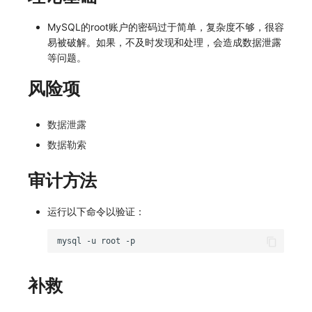
SourceMap
分享管理
监控
DataKit清单
MySQL的root账户的密码过于简单，复杂度不够，很容
自定义环境变量
跨工作空间授权
LLM监测
易被破解。如果，不及时发现和处理，会造成数据泄露
等问题。
其他
字段展示权限
管理
风险项
敏感数据扫描
快照管理
数据泄露
实验室
DQL 数据查询
数据勒索
SSO 管理
Func 函数
审计方法
支持中心
账单分析
运行以下命令以验证：
免登录 Token
mysql
-u
root
图表图片
补救