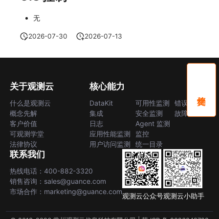
无
2026-07-30
2026-07-13
关于观测云
核心能力
什么是观测云
DataKit
可用性监测
错误中心
概念先解
集成
安全监测
故障中心
客户价值
日志
Agent 监测
可观测学堂
应用性能监测
监控
法律协议
用户访问监测
统一目录
联系我们
热线电话：400-882-3320
销售咨询：sales@guance.com
市场合作：marketing@guance.com
观测云公众号
观测云小助手