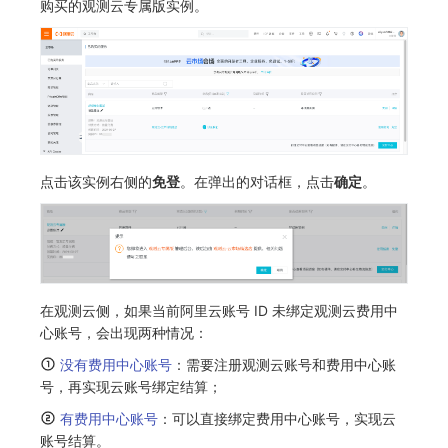
购买的观测云专属版实例。
SourceMap
分享管理
监控
DataKit清单
自定义环境变量
跨工作空间授权
LLM监测
其他
字段展示权限
管理
敏感数据扫描
快照管理
点击该实例右侧的
免登
。在弹出的对话框，点击
确定
。
实验室
DQL 数据查询
SSO 管理
Func 函数
支持中心
账单分析
在观测云侧，如果当前阿里云账号 ID 未绑定观测云费用中
免登录 Token
心账号，会出现两种情况：
图表图片
没有费用中心账号
：需要注册观测云账号和费用中心账
号，再实现云账号绑定结算；
有费用中心账号
：可以直接绑定费用中心账号，实现云
账号结算。