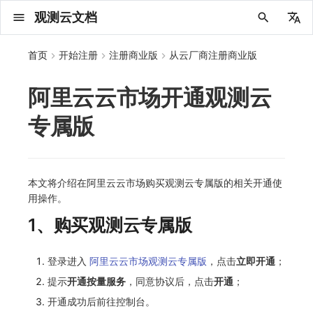
观测云文档
中文
首页
开始注册
注册商业版
从云厂商注册商业版
English
阿里云云市场开通观测云
2025 年
概念先解
安装并使用 DataKit
更新日志
DQL 查询入口
管理 Pipelines
仪表板
创建/编辑笔记
所有事件
创建错误投递规则
创建 Issue
故障列表
主机
新建实体对象
指标采集
日志采集
数据采集
Web
拨测任务
新建检测规则
数据采集
监控器
账号设置
应用列表
查看器
Obsy Copilot
Agent 管理
OWL CLI
公共请求参数
Func 托管版
数据存储策略
费用结算方式
名词解释
发布历史
公共请求参数
关于内置角色的说明
观测云商业版订阅协议
在 Linux 上安装
2025
主机安装
服务管理
主配置
HTTP API
DBSCAN
PromQL 快速上手
快速开始
列表管理
图表类型
变量查询
快速搭建
绑定内置视图
等级定义
等级定义
类型
总览
数据上报
日志列表
日志索引
关联 Web 应用访问
性能指标
手动安装
Web 应用接入
更新日志
更新日志
更新日志
更新日志
更新日志
更新日志
更新日志
快速开始
更新日志
快速开始
快速开始
Session（会话）
Web
会话热图
SourceMap 配置
数据拦截与修改
API 拨测
官方检测库
语法
官方模板库
应用智能检测
新建 SLO
新建告警策略
钉钉机器人
关键指标
邀请成员
权限清单
Open API
新建转发规则
模版库
创建扫描规则
SAML
Status Page
新建 Agent 监测应用
搜索
保存快照
可观测分析
Agent 创建
手动安装
快速开始
仪表板
未恢复事件列出
频道
故障列表
错误中心
基础设施
实体列表
聚类查询
获取指标集相关信息
应用
拨测任务
监控器
应用
字段管理
列出
DQL 数据异步查询
列出
获取账单计费项消费累计
获取时序趋势图
AWS
一般图表数据返回
基础
计费产生逻辑
费用中心账号结算
注册与版本
2025 年
部署必读
如何开始
部署配置手册
计量数据结构与使用
列出
列出
列出
列出
新建
初始化并获取
列出
获取
列出
有效的等级列表
模版-列出
DQL数据查询
添加映射配置
标识ID导入
apm 服务列出
在线 Datakit 列表
专属版
2024 年
客户价值
快速创建仪表板
DataKit 安装
DQL 函数
Pipeline 手册
可视化图表
Chart Block 配置说明
未恢复事件
错误列表
管理 Issue
故障详情
容器
实体列表
指标分析
浏览器日志采集
服务
小程序
概览
管理检测规则
查看器
智能监控
偏好设置
查看器
快照
套餐与积分
我的任务
OWL MCP Server
公共响应结构
云账号管理
商业版
常见问题
登录方式
私有化版本说明
公共响应结构
未恢复事件查询
观测云专属版订阅协议
在 Windows 上安装
2021~2024
容器安装
状态查看
采集器配置
文档撰写
本地 Func 如何上报自定义高级函数
基础和原理
页面管理
图表配置
对象映射
列表管理
Issue 发现
等级映射
分析看板
拓扑
日志详情
原生直写索引
配置应用性能监测采样
服务拓扑
自动注入
前端框架插件接入
应用接入
快速开始
迁移指南
快速开始
快速开始
快速开始
快速开始
应用接入
快速开始
应用接入
应用接入
View（页面）
移动端
漏斗分析
脚本上传 sourcemap
页面性能
网络路径拨测
自定义创建
内置函数
检测规则
云账单智能监控
管理 SLO
管理告警策略
企业微信机器人
功能菜单
常见问题
管理转发规则
管理扫描规则
OIDC
工单管理
新建 LLM 监测应用
筛选
分享快照
数据检索
Agent 容器安装
自动安装
工具清单
仪表板轮播
获取事件内容
Issue
值班
错误中心规则
资源目录
拓扑图
索引
聚合生成指标
SourceMap
自建节点管理
SLO
全局标签
新建
DQL 数据查询(旧版)
执行外部函数
获取账单信息
生成认证 code
阿里云
拓扑图数据返回
云同步脚本集
计费价格明细
阿里云账号结算
结算与账单
2024 年
如何申请 License
升级商业版
运维FAQ
获取
创建
添加成员
创建
获取
修改
修改ISSUE
创建
模版-获取模版详情
修改映射配置
service map
2023 年
开始使用监控器
DataKit 使用
高级函数
视图变量
变更事件
错误规则详情
分析看板
故障分析看板
进程
实体详情
指标管理
小程序日志采集
分析看板
Android
查看器
信号
概览
SLO
其他设置
分析看板
自动化
故障排查
接口签名认证
外部数据源
企业版
账户概览
产品部署
签名认证
拓扑图图表接口
观测云免费版订阅协议
在 macOS 上安装
批量安装
更新
选举配置
Platypus 语法
图表查询
页面管理
通知策略
故障自动分析
网络流
外部索引
应用性能监测关联日志
服务详情
查看器
SSR 框架下接入
远程配置与强制采样
应用接入
快速开始
应用接入
应用接入
应用接入
应用接入
配置说明
应用接入
配置说明
配置说明
Resource（资源）
Webpack 上传 sourcemap
内容安全策略
多步拨测
自定义模板库
主机智能检测
SLO 详情
告警聚合通知模板
飞书机器人
日志延迟可见
FAQ
角色映射
时间控件
资源生成
Agent 服务运维
快速开始
笔记
手动恢复事件
日程
配置管理
数据转发
智能巡检
成员管理
分享
DQL 数据查询
获取账户余额
华为云
亚马逊云账号结算
2023 年
基础设施部署
SSO 管理
使用FAQ
新增
获取
修改
获取
修改
列出
修改
模版-导入自定义系统模版
映射配置列出
本文将介绍在阿里云云市场购买观测云专属版的相关开通使
2022 年
开启 APM 链路追踪
DataKit 配置
DQL VS 其它查询语言
报告
智能监控事件
常见问题
日程
值班
数据库
实体类型管理
生成指标
日志查看器
链路
iOS/tvOS/macOS
自建节点管理
执行日志
静默管理
空间设置
任务接入
更新日志
使用限制
脚本市场
常见问题
支持中心
开始使用
前台账号
单位说明
观测云 SaaS 服务等级协议
在 Kubernetes 上安装
离线安装
DQL 查询
代理配置
内置函数
图表 JSON
故障聚合规则
设备
Electron 应用接入
基于 Uniapp 开发框架的小程序接入
配置说明
应用接入
配置说明
配置说明
配置说明
配置说明
高级场景
配置说明
高级场景
高级场景
Action（操作）
Vite 上传 sourcemap
浏览器拨测
监控器列表
Kubernetes 智能检测
Webhook 自定义
常见问题
维度分析
知识服务
Agent 正向代理配置
工具清单
新版笔记
创建事件
配置管理
数据访问
静默配置
角色管理
删除
同组织 Trace 查询
作废认证 code
腾讯云
华为云账号结算
2022 年
开始安装
管理后台手册
升级观测云
修改
修改
更换空间拥有者
轮换工作空间 Token
列出
批量删除
管理工作空间
模版-删除自定义模版
删除映射配置
用操作。
2021 年
DataKit 开发手册
笔记
事件详情
配置管理
配置管理
网络
全景拓扑图
常见问题
BPF 网络日志
错误追踪
HarmonyOS
常见问题
Arbiter
告警策略
MFA 管理
用量统计
请求示例
账单管理
运维手册
管理后台账号
飞书 SSO（OIDC）配置说明
法律声明
以 Kubernetes helm 方式安装
其它命令
DataKit Operator
附加功能
图表链接
Webhook配置
网络路径
采集数据说明
应用数据采集
高级场景
配置说明
高级场景
高级场景
高级场景
高级场景
应用数据采集
框架接入
应用数据采集
故障排查
Long Task（长任务）
恢复监控器
日志智能检测
简单 HTTP 请求
显示列
技能
命令参考
查看器
告警策略
API Key 管理
取消快照/图表分享
Azure
激活产品
容量规划
启用/禁用
启用/禁用
修改
删除
删除
模版-批量删除自定义模版
开关状态设置
1、购买观测云专属版
2020 年
查看器
常见问题
常见问题
资源目录
错误追踪
Profiling
React Native
通知对象管理
属性声明
Agent 版本历史
OpenAPI SDK
账户管理
扩展使用
工作空间成员
SourceMap 分片上传
数据安全保密协议
Docker 安装
故障排查
其它配置方式
性能基准和优化
事件关联
采样配置
应用数据采集
高级场景
应用数据采集
应用数据采集
应用数据采集
应用数据采集
故障排查
高级场景
故障排查
Error（错误）
运算符
用户访问智能检测
短信
MCP 服务
内置视图
通知对象管理
黑名单
DataWay
删除
删除
批量设置故障 AI 自动分析配置
批量删除
获取开关状态信息
自定义用户访
登录进入
阿里云云市场观测云专属版
，点击
立即开通
；
2019 年
内置视图
常见问题
索引
Flutter
常见问题
字段管理
Obscli
公共错误定义
工作空间管理
工作空间
部署版跨站点授权
数据安全协议
Datakit Operator
虚拟互联网接入
用户操作 Action
故障排查
应用数据采集
故障排查
故障排查
故障排查
故障排查
应用数据采集
真值表
语音电话
消息渠道
服务管理
Pipelines
部署方案
修改品牌标识
删除
提示
开通按量服务
，同意协议后，点击
开通
；
开通成功后前往控制台。
常见问题
跨工作空间索引查询
UniApp
全局标签
场景
常见问题
工作空间 API Key
同组织跨工作空间 Trace 查询
观测云费用中心用户充值协议
性能展示
自定义数据与事件
故障排查
故障排查
事件等级
Slack
Agent 协作（A2A）
服务性能
数据访问
使用量限制查询