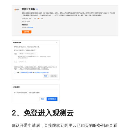
常见问题
macOS
环境变量
事件
工作空间内置 API Key
观测云费用中心服务协议
自定义 View
自定义事件通知模板
Teams
敏感数据脱敏
使用量限制更新
Windows
成员管理
异常追踪
角色管理
观测云移动应用隐私政策
Resource Hook
监控器内部原理
Telegram Bot
工作空间
上传空间图片相关资源
C++
角色管理
故障中心
Issue
观测云移动 SDK 隐私政策
WebSocket 长连接采集
工作空间自定义配置
获取图片相关资源
Unity
API Keys 管理
错误中心
分组管理
数据处理协议（DPA）
FAQ
属性声明
自定义工作空间绑定信息
查看器
Client Token 管理
基础设施
Issue 等级
观测云账号注销须知
更新日志
跨空间授权
修改品牌标识
分析看板
黑名单
统一目录
模板管理
观测云费用中心账号注销须知
跨站点授权
工作空间-查询索引信息列表
会话重放
数据转发
日志
数据查询
观测云 Obsy AI 智能服务使用协议
账号管理
工作空间-索引模板配置
用户洞察
数据访问
指标
登录映射规则
数据访问
正则表达式
用户访问监测
场景-仪表板
2、免登进入观测云
自建追踪
审计事件
可用性监测
链路追踪
确认开通申请后，直接跳转到阿里云已购买的服务列表查看