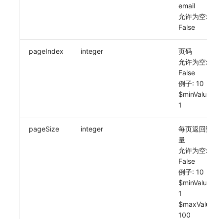
email
常见问题
macOS
环境变量
事件
使用量限制更新
观测云费用中心服务协议
自定义 View
自定义事件通知模板
Teams
敏感数据脱敏
允许为空:
False
Windows
成员管理
异常追踪
上传空间图片相关资源
观测云移动应用隐私政策
Resource Hook
监控器内部原理
Telegram Bot
工作空间
pageIndex
integer
页码
C++
角色管理
故障中心
获取图片相关资源
观测云移动 SDK 隐私政策
WebSocket 长连接采集
工作空间自定义配置
允许为空:
False
Unity
API Keys 管理
错误中心
自定义工作空间绑定信息
数据处理协议（DPA）
FAQ
属性声明
例子: 10
$minValue:
查看器
Client Token 管理
基础设施
修改品牌标识
观测云账号注销须知
更新日志
跨空间授权
1
分析看板
黑名单
统一目录
工作空间-查询索引信息列表
观测云费用中心账号注销须知
跨站点授权
pageSize
integer
每页返回数
量
会话重放
数据转发
日志
工作空间-索引模板配置
观测云 Obsy AI 智能服务使用协议
账号管理
允许为空:
False
用户洞察
数据访问
指标
例子: 10
数据访问
正则表达式
用户访问监测
$minValue:
1
自建追踪
审计事件
可用性监测
$maxValue:
100