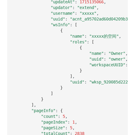
"updateAt"
:
1715135066
"updator"
:
"extend"
"username"
:
"xxxxx"
"uuid"
:
"acnt_a95702ad60d04209b3ba4
"wsInfo"
:
[
{
"name"
:
"xxxxx的空间"
"roles"
:
[
{
"name"
:
"Owner"
"uuid"
:
"owner"
"workspaceUUID"
:
""
}
]
"uuid"
:
"wksp_920085d222ba4
}
]
}
]
"pageInfo"
:
{
"count"
:
5
"pageIndex"
:
1
"pageSize"
:
5
"totalCount"
:
2838