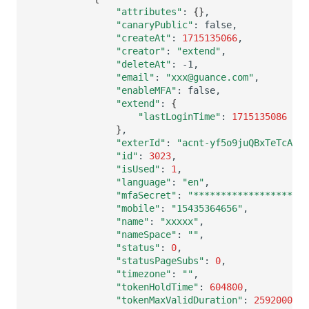
"attributes"
:
{}
"canaryPublic"
:
"createAt"
:
1715135066
"creator"
:
"extend"
"deleteAt"
:
"email"
:
"xxx@guance.com"
"enableMFA"
:
"extend"
:
{
"lastLoginTime"
:
1715135086
}
"exterId"
:
"acnt-yf5o9juQBxTeTcADbr
"id"
:
3023
"isUsed"
:
1
"language"
:
"en"
"mfaSecret"
:
"*********************
"mobile"
:
"15435364656"
"name"
:
"xxxxx"
"nameSpace"
:
""
"status"
:
0
"statusPageSubs"
:
0
"timezone"
:
""
"tokenHoldTime"
:
604800
"tokenMaxValidDuration"
:
2592000