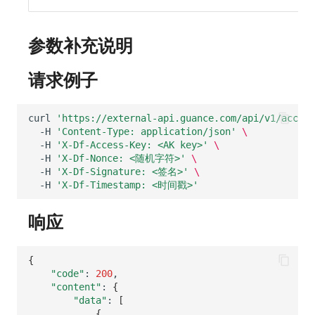
SourceMap
分享管理
监控
自定义环境变量
跨工作空间授权
LLM监测
参数补充说明
其他
字段展示权限
管理
请求例子
敏感数据扫描
快照管理
curl
'https://external-api.guance.com/api/v1/accoun
实验室
DQL 数据查询
-H
'Content-Type: application/json'
\
-H
'X-Df-Access-Key: <AK key>'
\
-H
'X-Df-Nonce: <随机字符>'
\
SSO 管理
Func 函数
-H
'X-Df-Signature: <签名>'
\
-H
'X-Df-Timestamp: <时间戳>'
支持中心
账单分析
响应
免登录 Token
图表图片
{
"code"
:
200
"content"
:
{
"data"
:
[
{