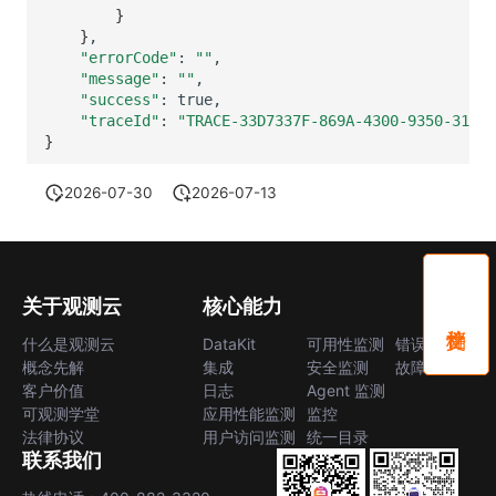
}
}
"errorCode"
:
""
"message"
:
""
"success"
:
"traceId"
:
"TRACE-33D7337F-869A-4300-9350-31142
}
2026-07-30
2026-07-13
关于观测云
核心能力
什么是观测云
DataKit
可用性监测
错误中心
概念先解
集成
安全监测
故障中心
客户价值
日志
Agent 监测
可观测学堂
应用性能监测
监控
法律协议
用户访问监测
统一目录
联系我们