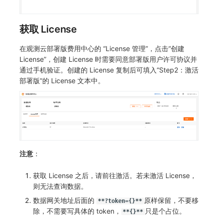
SourceMap
分享管理
监控
DataKit清单
自定义前端语言
自定义环境变量
跨工作空间授权
LLM监测
后台管理忘记admin用户密码
获取 License
其他
字段展示权限
管理
使用阿里云 ECI 弹性伸缩 kodo-x
在观测云部署版费用中心的 “License 管理”，点击“创建
License”，创建 License 时需要同意部署版用户许可协议并
敏感数据扫描
快照管理
Kodo-X 拆分
通过手机验证。创建的 License 复制后可填入“Step2：激活
部署版”的 License 文本中。
实验室
DQL 数据查询
切换 HTTPS 访问
SSO 管理
Func 函数
短信模板配置说明
支持中心
账单分析
统一目录全景拓扑图配置说明
免登录 Token
注意
：
图表图片
获取 License 之后，请前往激活。若未激活 License，
则无法查询数据。
数据网关地址后面的
原样保留，不要移
**?token={}**
除，不需要写具体的 token，
只是个占位。
**{}**