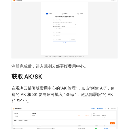
常见问题
macOS
环境变量
事件
工作空间内置 API Key
观测云费用中心服务协议
自定义 View
自定义事件通知模板
Teams
敏感数据脱敏
切换拨测中心
创建拨测节点报错
使用量限制更新
Windows
成员管理
异常追踪
角色管理
观测云移动应用隐私政策
Resource Hook
监控器内部原理
Telegram Bot
工作空间
华为云更改 OpenSearch 磁盘类型
指标查询报错
上传空间图片相关资源
C++
角色管理
故障中心
Issue
观测云移动 SDK 隐私政策
WebSocket 长连接采集
工作空间自定义配置
配置数据转发
部署版kodo版本过期
获取图片相关资源
Unity
API Keys 管理
错误中心
分组管理
数据处理协议（DPA）
FAQ
属性声明
离线环境模版更新
配置 kodo-inner 查询并发数
自定义工作空间绑定信息
查看器
Client Token 管理
基础设施
Issue 等级
观测云账号注销须知
更新日志
跨空间授权
管理空间索引配置
修改品牌标识
注册完成后，进入观测云部署版费用中心。
分析看板
黑名单
统一目录
模板管理
观测云费用中心账号注销须知
跨站点授权
通过 iframe 实现页面嵌套
工作空间-查询索引信息列表
获取 AK/SK
会话重放
数据转发
日志
数据查询
观测云 Obsy AI 智能服务使用协议
账号管理
观测云集群备份和恢复
工作空间-索引模板配置
在观测云部署版费用中心的“AK 管理”，点击“创建 AK”，创
建的 AK 和 SK 复制后可填入 “Step4：激活部署版”的 AK
用户洞察
数据访问
指标
登录映射规则
可靠性验证
和 SK 中。
数据访问
正则表达式
用户访问监测
场景-仪表板
Studio 自观测配置与指标说明
自建追踪
审计事件
可用性监测
链路追踪
自定义前端配色