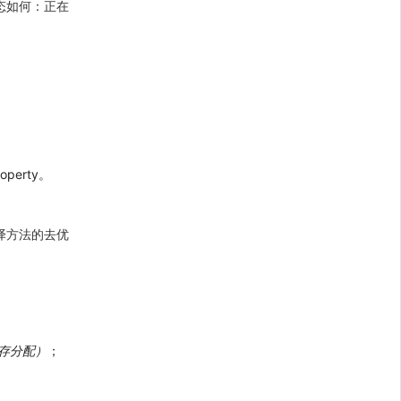
状态如何：正在
perty。
编译方法的去优
大内存分配）
；