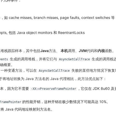
收集以下几种事件：
e misses, branch misses, page faults, context switches 等
mpts, 包括 Java object monitors 和 ReentrantLocks
集堆栈跟踪样本，其中包括
Java
方法、
本机
调用、
JVM
代码和
内核
函数。
生成的调用堆栈，并将它们与
生成的调用栈
vents
AsyncGetCallTrace
准确概要。
了一种变通方法，可以在
失败的某些地方情况下恢复
AsyncGetCallTrace
将地址转换为 Java 方法名的 Java 代理相比，此方法优点如下：
 版本，因为它不需要
，它仅在 JDK 8u60
-XX:+PreserveFramePointer
的性能开销，这种开销在极少数情况下可能高达 10%。
FramePointer
 Java 代码地址映射到方法名。