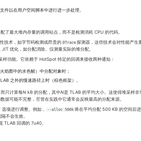
data 文件以在用户空间脚本中进行进一步处理。
配了最大堆内存量的调用站点，而不是检测消耗 CPU 的代码。
不使用侵入性技术，如字节码检测或昂贵的
探测器，这些技术会对性能产生
DTrace
 JIT 优化，如分配消除。仅测量实际的堆分配。
采样功能。它依赖于 HotSpot 特定的回调来接收两种通知：
B（火焰图中的水色帧）中分配对象时；
TLAB 之外的慢速路径上时（棕色框架）。
，而只计算每
N
kB 的分配，其中
N
是 TLAB 的平均大小。这使得堆采样
的数据可能不完整，尽管在实践中它通常会反映最高的分配来源。
选项进行调整。例如，
将在平均分配 500 KB 的空间
--alloc 500k
的间隔不会生效。
 TLAB 回调的 7u40。