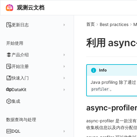
观测云文档
首页
Best practices
M
更新日志
2025 年
利用 async
开始使用
2024 年
产品介绍
2023 年
2022 年
概念先解
开始注册
Info
2021 年
客户价值
注册免费版
快速入门
Java profiling 除
2020 年
注册商业版
安装并使用 DataKit
。
DataKit
profiler
2019 年
版本区分
从官网注册商业版
快速创建仪表板
在 Linux 上安装
更新日志
集成
async-profil
常见问题
从云厂商注册商业版
开始使用监控器
在 Windows 上安装
DataKit 安装
2025
在阿里云云市场开通
开启 APM 链路追踪
在 macOS 上安装
数据查询与处理
DataKit 使用
2021~2024
主机安装
async-profiler 是一款没
在阿里云海外云市场开通
在 Kubernetes 上安装
收集栈信息以及内存分配信息，可
DataKit 配置
容器安装
服务管理
DQL
在阿里云云市场开通专属版
以 Kubernetes helm 方式安装