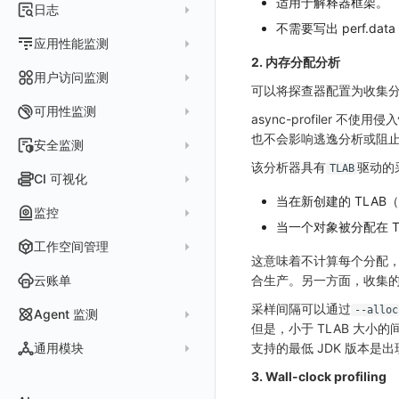
适用于解释器框架。
指标采集
日志
等级定义
配置管理
世界地图
数据库
分析看板
Containers
不需要写出 perf.
实体详情
指标分析
日志采集
Issue 发现
应用性能监测
常见问题
等级定义
散点图
网络
Kubernetes
实体类型管理
2. 内存分配分析
指标管理
浏览器日志采集
通知策略
数据采集
等级映射
用户访问监测
气泡图
资源目录
总览
Pods
全景拓扑图
可以将探查器配置为收集分
生成指标
小程序日志采集
服务
关联 Web 应用访问
故障自动分析
直方图
Web
常见问题
拓扑
数据上报
Services
可用性监测
async-profiler 
常见问题
日志查看器
分析看板
配置应用性能监测采样
性能指标
故障聚合规则
矩形树图
小程序
Web 应用接入
网络流
Deployments
也不会影响逃逸分析或阻止
拨测任务
安全监测
BPF 网络日志
日志列表
链路
应用性能监测关联日志
服务拓扑
Webhook配置
蜂窝图
Android
前端框架插件接入
更新日志
设备
Nodes
该分析器具有
驱动的
概览
API 拨测
TLAB
新建检测规则
CI 可视化
错误追踪
日志详情
错误追踪
服务详情
手动安装
Java 日志关联链路数据
热力图
iOS/tvOS/macOS
SSR 框架下接入
应用接入
更新日志
网络路径
Replica Sets
查看器
网络路径拨测
HTTP
当在新创建的 TLA
管理检测规则
官方检测库
数据采集
索引
监控
Profiling
自动注入
在主机上部署
Python 日志关联链路数据
拓扑图
HarmonyOS
Electron 应用接入
远程配置与强制采样
快速开始
更新日志
Jobs
自建节点管理
多步拨测
ICMP
当一个对象被分配在 
信号
自定义创建
查看器
跨工作空间索引查询
日志索引
监控器
查看器
在 Kubernetes 上部署
在主机上部署
工作空间管理
SLO
React Native
采集数据说明
应用接入
迁移指南
更新日志
基于 Uniapp 开发框架的小程序接入
Cron Jobs
常见问题
浏览器拨测
TCP
执行日志
这意味着不计算每个分配
概览
常见问题
原生直写索引
智能监控
官方模板库
列表
在 Kubernetes 上部署
账号设置
仪表盘
Flutter
采样配置
应用数据采集
配置说明
快速开始
快速开始
更新日志
云账单
Daemonset
合生产。另一方面，收集
WEBSOCKET
Arbiter
外部索引
SLO
检测规则
应用智能检测
详情页
安装 Datakit Operator
偏好设置
漏斗图
UniApp
用户操作 Action
高级场景
应用接入
应用接入
快速开始
更新日志
SDK 初始化
自定义用户访问监测 SDK 采集数据内容
Statefulset
采样间隔可以通过
--alloc
SSL
Agent 监测
语法
SLS Logstore
静默管理
自定义模板库
云账单智能监控
新建 SLO
阈值检测
但是，小于 TLAB 大小
安装 Helm
其他设置
桑基图
macOS
自定义数据与事件
应用数据采集
配置说明
配置说明
应用接入
快速开始
更新日志
自定义用户标识
RUM 配置
自定义标签
Persistent Volumes
应用列表
内置函数
通用模块
支持的最低 JDK 版本是出现
Elasticsearch
告警策略
监控器列表
主机智能检测
管理 SLO
突变检测
空间设置
数据列表
Windows
自定义 View
故障排查
高级场景
高级场景
配置说明
应用接入
快速开始
快速开始
用户标识
Log 配置
自定义采集规则
SDK 初始化
SDK 初始化
自定义添加额外的数据TAG
PVC
查看器
新建 Agent 监测应用
3. Wall-clock profiling
查看器
OpenSearch
通知对象管理
恢复监控器
Kubernetes 智能检测
SLO 详情
新建告警策略
区间检测
MFA 管理
关键指标
告警统计图
C++
Resource Hook
应用数据采集
应用数据采集
高级场景
配置说明
应用接入
应用接入
更新日志
全局 Context
自定义添加 Action
Trace 配置
数据采集脱敏
RUM 配置
自定义标签使用
RUM 配置
SDK 初始化
自定义标签与全局上下文