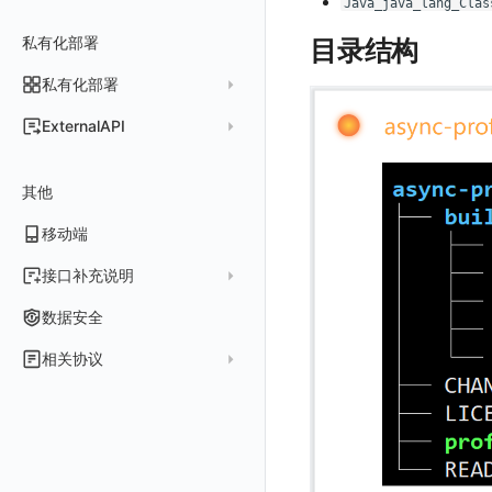
Java_java_lang_Clas
常见问题
费用中心账号结算
名词解释
跨工作空间授权
数据转发至 Kafka 消息队列
场景
Azure
表格图
如何开启
常见问题
计费价格明细
私有化部署
阿里云账号结算
注册与版本
目录结构
登录方式
字段展示权限
数据转发至火山引擎 TOS
事件
仪表板
脚本清单
亚马逊云账号结算
结算与账单
私有化部署
账户概览
敏感数据扫描
数据转发至谷歌云 GCS
异常追踪
仪表板轮播
未恢复事件列出
创建
常见问题
阿里云
华为云账号结算
支持中心
发布历史
ExternalAPI
实验室
创建扫描规则
故障中心
笔记
获取事件内容
频道
获取
列出
AWS
云监控（指标数据）
为云资源上报数据添加额外的 Tags
账单管理
私有化版本说明
2025 年
公共请求参数
SSO 管理
管理扫描规则
自定义新建
错误中心
新版笔记
手动恢复事件
Issue
故障列表
删除
获取
列出
列出
华为云
注意事项
AWS 客户端的多种认证方式
账户管理
其他
产品部署
2024 年
公共响应结构
支持中心
SAML
官方规则库
基础设施
查看器
创建事件
日程
值班
错误中心
修改
新建
获取
列出
新建
列出
获取故障 AI 自动分析配置
腾讯云
云监控（指标数据）
云监控（指标数据）
工作空间管理
开始使用
2023 年
部署必读
移动端
签名认证
OIDC
Status Page
配置示例
统一目录
内置视图
配置管理
配置管理
错误中心规则
基础设施
获取
修改
删除
获取
列出
修改
获取
列出
列出
列出
设置故障 AI 自动分析配置
Azure
云监控（指标数据）
常见问题
运维手册
2022 年
如何申请 License
如何开始
前台账号
角色映射
工单管理
阿里云 IDaaS
日志
服务管理
资源目录
实体列表
导出
删除
导出
创建
获取
列出
删除
新建
获取
通知策略
列出
获取
等级 列出
详情
列出
获取所有 label
接口补充说明
火山引擎
Azure 客户端授权配
扩展使用
基础设施部署
升级商业版
部署配置手册
管理后台账号
列出
常见问题
Authing
指标
服务性能
拓扑图
聚类查询
导入
导入
修改
删除
获取
列出
订阅
修改
新建
Issue 发现
获取
新建
自定义等级 添加
更新
获取
修改主机 label
列出
统一目录实体列表
列出
关于内置角色的说明
GoogleCloud
云监控（指标数据）
云监控（指标数据）
数据安全
开始安装
SSO 管理
运维FAQ
计量数据结构与使用
应用服务配置项手册
工作空间成员
获取
列出
Azure AD
用户访问监测
索引
获取指标集相关信息
扩展信息配置
创建
删除
导出
导出
获取
列出
回复 列出
修改
新建
修改
自定义等级 修改
操作记录列表
新建
创建
统一目录实体详情
获取查询任务结果
获取
新建自动发现配置
统一目录拓扑实体字段定义
未恢复事件查询
OBCloud
GCP 客户端授权配置
相关协议
激活产品
管理后台手册
使用FAQ
kubernetes集群
Keycloak 单点登录（部署版）
APM 服务拓扑跨空间配置说明
工作空间
新增
创建
列出
IAM Identity Center
可用性监测
数据转发
聚合生成指标
应用
修改
新建
新建
新建
获取
回复 创建
删除
修改
删除
自定义等级 删除
评论列表
修改
修改
统一目录实体导出
发送查询任务
列出
指标和标签信息获取
新增
修改自动发现配置
统一目录拓扑字段筛选项
拓扑图图表接口
云监控（指标数据）
云监控（指标数据）
观测云商业版订阅协议
DataWay
升级观测云
工作空间管理
开启自身的可观测
观测云底座
配置 Keycloak 单点登录映射规则
查看器报“视图模板不存在”
工作空间 API Key
修改
获取
添加成员
列出
Okta
监控
数据访问
SourceMap
拨测任务
修改
修改
修改
导出
回复 修改
故障评论 查询
默认配置状态 获取
添加评论
禁用/启用
删除
统一目录实体创建
统一目录拓扑查询
获取索引信息
列出
列出
快速列出 RUM 配置
修改
获取自动发现配置
获取指标集列表，支持搜索功能
单位说明
观测云专属版订阅协议
部署方案
容量规划
版本历史
用户管理
域名访问修改成IP访问
Doris
日志引擎存储空间不足
Azure AD 单点登录（部署版）
工作空间内置 API Key
启用/禁用
修改
修改
创建
新建
Keycloak
LLM监测
自建节点管理
监控器
导入
删除
删除
回复 删除
故障评论 创建
默认配置状态修改
修改评论
删除
导出
统一目录实体修改
导出
获取
列出
新建
添加 RUM 配置
列出
创建
删除
自动发现配置列出
获取指标集 Schema 信息
飞书 SSO（OIDC）配置说明
观测云免费版订阅协议
Dataway 安装使用
云上基础设施部署
自定义映射
菜单管理
配置邮件服务
GuanceDB
监控器问题排查
日志引擎容量规划
角色管理
删除
启用/禁用
更换空间拥有者
获取
获取
初始化并获取
管理
SLO
应用
导出
等级 列出
回复 修改
统一目录实体删除
导入
新建
获取
获取指标 Tags 信息
获取
修改 RUM 配置
删除
删除
列出
外部事件监控器事件接受
禁用/启用自动发现配置
SourceMap 分片上传