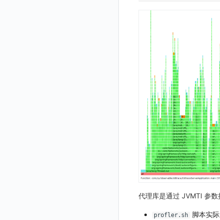
GuanceDB 引擎
后台管理忘记admin用户密码
账号管理
导出
删除
删除
工作空间资源导入
获取
生成跨站点授权 meta
新建映射规则
开启/禁用映射规则
启用/禁用 SSO 配置
删除 SSO 自定义映射规则
Redis
使用阿里云 ECI 弹性伸缩 kodo-x
禁用/启用
工作空间资源任务取消
添加
导入跨站点授权 meta
默认配置状态修改
修改 SSO 映射规则
批量删除 SSO 自定义映射规则
Kodo-X 拆分
helm
功能菜单获取
修改
删除 SSO 映射规则
切换 HTTPS 访问
功能菜单设置
删除
开启/禁用 SSO 映射规则
短信模板配置说明
功能菜单获取 v2
统一目录全景拓扑图配置说明
功能菜单设置 v2
上传空间图片
设置空间自定义信息
获取角色敏感数据脱敏字段
敏感数据脱敏测试
站点列出
可查看空间列表
代理库是通过 JVMTI 
修改空间的数据保留时长
脚本实际
profler.sh
获取当前租户信息