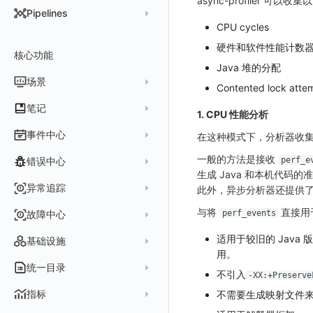
async-profiler 可以
DataKit 开发手册
批量安装
状态查看
主配置
Kubernetes
DQL 查询入口
Pipelines
在 AWS 云市场开通
Docker 安装
离线安装
更新
采集器配置
HTTP API
Helm
CPU cycles
DQL 函数
管理 Pipelines
在华为云云商店购买
Datakit Operator
硬件和软件性能计数器，如 cach
DQL 查询
选举配置
文档撰写
Docker
核心功能
高级函数
Pipeline 手册
在微软云云商店购买
Java 堆的分配
其它命令
代理配置
AWS ECS Fargate
DQL VS 其它查询语言
DBSCAN
场景
快速开始
Contented lock atte
故障排查
DataKit Operator
AWS EKS
PromQL 快速上手
本地 Func 如何上报自定义高级函数
基础和原理
仪表板
笔记
1. CPU 性能分析
虚拟互联网接入
其它配置方式
GCP GKE Autopilot
无数据排查
更新日志
Platypus 语法
各数据类别数据处理
可视化图表
列表管理
创建/编辑笔记
事件中心
在这种模式下，分析器收
性能展示
Bug Report 分析
阿里云接入
Asyncprofile
配置综述
内置函数
Grok 模式
视图变量
页面管理
图表类型
Chart Block 配置说明
所有事件
一般的方法是接收
错误中心
Datakit Metrics
华为云接入
DDTrace
DCA
perf_e
附加功能
报告
图表配置
变量查询
历史版本
时序图
生成 Java 和本机代码的
未恢复事件
AWS 接入
Flameshot
Git
创建错误投递规则
异常追踪
此外，异步分析器还提供
性能基准和优化
Reference Table
笔记
图表查询
对象映射
柱状图
变更事件
logfwd
配置中心支持
错误列表
创建 Issue
与将
直接用于
故障中心
perf_events
Offload
查看器
图表 JSON
饼图
简单查询
智能监控事件
logging
错误规则详情
管理 Issue
故障列表
适用于较旧的 Java
内置视图
图表链接
快速搭建
概览图
表达式查询
基础设施
事件详情
pyspy
常见问题
用。
分析看板
故障详情
常见问题
事件关联
列表管理
绑定内置视图
排行榜
DQL 查询
默认链接
主机
统一目录
常见问题
不引入
-XX:+Preserve
日程
故障分析看板
页面管理
表格图
PromQL 查询
自定义链接
容器
新建实体对象
指标
不需要生成映射文件来将
配置管理
值班
中国地图
数据源查询
场景示例
进程
类型
实体列表