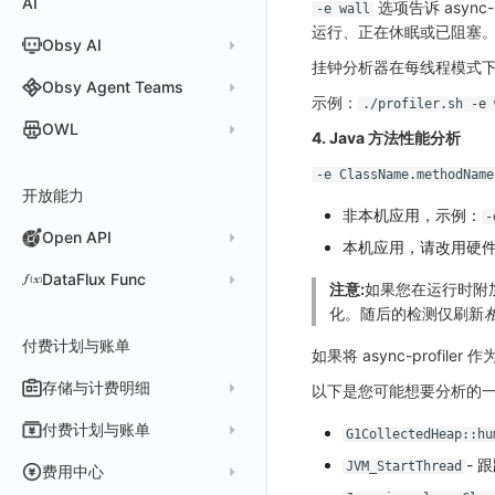
AI
分析看板
新建 LLM 监测应用
选项告诉 asyn
快照
搜索
-e wall
日志易
常见问题
运算符
日志智能检测
管理告警策略
钉钉机器人
区间检测 V2
属性声明
功能菜单
监控器总览
Unity
WebSocket 长连接采集
故障排查
故障排查
应用数据采集
高级场景
配置说明
配置说明
快速开始
快速开始
添加自定义 Action
自定义添加 Error
WebView 监测
Log 配置
数据采集自定义规则
Log 配置
数据采集脱敏
RUM 配置
自定义标签使用
SDK 初始化
运行、正在休眠或已阻塞
Obsy AI
筛选
保存快照
火山引擎 TLS
真值表
用户访问智能检测
告警聚合通知模板
企业微信机器人
离群检测
字段管理
日志延迟可见
文本
查看器
FAQ
故障排查
应用数据采集
高级场景
高级场景
应用接入
应用接入
快速开始
上报自定义 Error
Trace 配置
数据采集脱敏
Trace 配置
Log 配置
数据采集自定义规则
RUM 配置
自定义标签使用
SDK 初始化
SDK 初始化
动态配置与动态更新地址
动态配置与动态更新地址
挂钟分析器在每线程模式下最
时间控件
分享快照
Obsy Copilot
Obsy Agent Teams
事件等级
飞书机器人
日志检测
全局标签
视频
分析看板
更新日志
故障排查
应用数据采集
应用数据采集
配置说明
配置说明
应用接入
Session（会话）
符号文件上传
WebView 数据监测
Trace 配置
数据采集脱敏
Log 配置
数据采集自定义规则
RUM 配置
RUM 配置
自定义标签使用
小程序 JS SDK 远程配置
URLSession 自定义 Network 采集
示例：
./profiler.sh -e 
维度分析
套餐与积分
可观测分析
Agent 管理
自定义事件通知模板
Webhook 自定义
进程异常检测
OWL
环境变量
图片
会话重放
故障排查
故障排查
框架接入
高级场景
配置说明
View（页面）
隐私与权限说明
Trace 配置
数据采集脱敏
Log 配置
Log 配置
数据采集自定义规则
SDK 初始化
SDK 初始化
动态配置与动态更新地址
动态配置与动态更新地址
自定义标签与 BridgeContext
4. Java 方法性能分析
显示列
数据检索
我的任务
监控器内部原理
简单 HTTP 请求
Agent 创建
基础设施存活检测 V2
Webhook 自定义 Body 模板
成员管理
OWL CLI
命令面板
用户洞察
高级场景
应用数据采集
高级场景
Resource（资源）
Web
Content Provider 设置
符号文件上传
符号文件上传
WebView 数据监测
Trace 配置
数据采集脱敏
Trace 配置
RUM 配置
桌面 UI 框架
RUM 配置
自定义标签
SDK 初始化
-e ClassName.methodName
资源生成
开放能力
自动化
短信
Agent 容器安装
应用性能指标检测
角色管理
OWL MCP Server
邀请成员
手动安装
IFrame
数据访问
应用数据采集
故障排查
故障排查
Action（操作）
移动端
会话热图
手动兼容接入
WebView 数据监测
WebView 数据监测
Log 配置
WebView2
隐私与数据脱敏
Log 配置
自定义采集规则
RUM 配置
自定义标签使用
如何接入会话重放
Widget Extension 数据采集
原生与 Flutter 混合开发
非本机应用，示例：
-
知识服务
任务接入
语音电话
Agent 服务运维
用户访问指标检测
Open API
API Keys 管理
故障排查
权限清单
自动安装
快速开始
仪表板列表
自建追踪
故障排查
Long Task（长任务）
漏斗分析
WebView 数据监测
Trace 配置
Electron
自定义标签
Trace 配置
Log 配置
数据采集脱敏
如何接入 canvas 录制
Android 会话重放
Publish Package 相关配置
原生与 React Native 混合开发
本机应用，请改用硬
用量统计
Slack
Agent 正向代理配置
组合检测
Client Token 管理
Open API
快速开始
工具清单
SourceMap
公共请求参数
Error（错误）
tvOS 数据采集
自定义采集规则
Trace 配置
原生与 Unity 混合开发
故障排除
iOS 会话重放
Android Resource 手动配置
DataFlux Func
注意:
如果您在运行时附加 
Agent 版本历史
Teams
技能
可用性数据检测
黑名单
常见问题
工具清单
自定义环境变量
公共响应结构
SourceMap 配置
Flutter 会话重放
化。随后的检测仅刷新
Func 托管版
Obscli
Telegram Bot
MCP 服务
网络数据检测
数据转发
命令参考
付费计划与账单
其他
接口签名认证
脚本上传 sourcemap
React Native 会话重放
云账号管理
如果将 async-profil
消息渠道
外部事件检测
数据访问
新建转发规则
使用限制
数据拦截与修改
Webpack 上传 sourcemap
存储与计费明细
外部数据源
AWS
以下是您可能想要分析的
Agent 协作（A2A）
基础设施变更检测
正则表达式
管理转发规则
数据转发至 AWS S3
请求示例
Vite 上传 sourcemap
页面性能
脚本市场
阿里云
一般图表数据返回
数据存储策略
付费计划与账单
G1CollectedHeap::hu
可编程检测
审计事件
FAQ
模版库
数据转发至华为云 OBS
OpenAPI SDK
内容安全策略
华为云
拓扑图数据返回
基础
折线图
商业版
- 
费用结算方式
JVM_StartThread
费用中心
分享管理
数据转发至阿里云 OSS
公共错误定义
腾讯云
云同步脚本集
饼图
企业版
计费产生逻辑