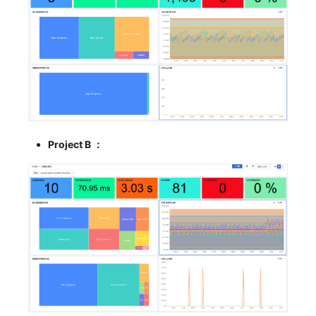
SourceMap
分享管理
监控
DataKit清单
自定义环境变量
跨工作空间授权
LLM监测
其他
字段展示权限
管理
敏感数据扫描
快照管理
实验室
DQL 数据查询
Project B ：
SSO 管理
Func 函数
支持中心
账单分析
免登录 Token
图表图片