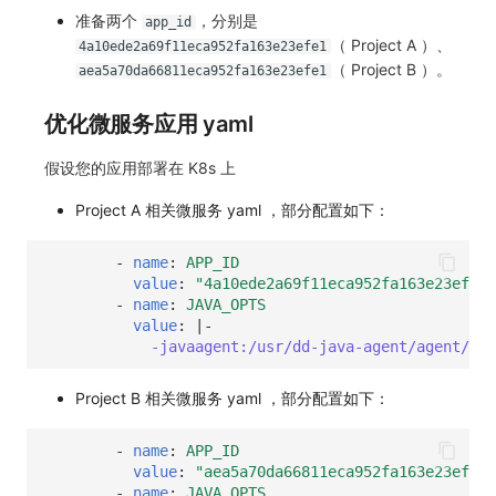
准备两个
，分别是
app_id
（ Project A ）、
4a10ede2a69f11eca952fa163e23efe1
（ Project B ）。
aea5a70da66811eca952fa163e23efe1
优化微服务应用 yaml
假设您的应用部署在 K8s 上
Project A 相关微服务 yaml ，部分配置如下：
-
name
:
APP_ID
value
:
"4a10ede2a69f11eca952fa163e23efe1"
-
name
:
JAVA_OPTS
value
:
|-
-javaagent:/usr/dd-java-agent/agent/dd-
Project B 相关微服务 yaml ，部分配置如下：
-
name
:
APP_ID
value
:
"aea5a70da66811eca952fa163e23efe1"
-
name
:
JAVA_OPTS