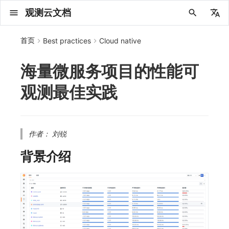
观测云文档
中文
首页
Best practices
Cloud native
English
海量微服务项目的性能可
2025 年
概念先解
注册免费版
安装并使用 DataKit
更新日志
DQL 查询入口
管理 Pipelines
仪表板
创建/编辑笔记
所有事件
创建错误投递规则
创建 Issue
故障列表
主机
新建实体对象
指标采集
日志采集
数据采集
Web
拨测任务
新建检测规则
数据采集
监控器
账号设置
应用列表
查看器
Obsy Copilot
Agent 管理
OWL CLI
公共请求参数
Func 托管版
数据存储策略
费用结算方式
名词解释
发布历史
公共请求参数
关于内置角色的说明
观测云商业版订阅协议
从官网注册商业版
在 Linux 上安装
2025
主机安装
服务管理
主配置
HTTP API
DBSCAN
PromQL 快速上手
快速开始
列表管理
图表类型
变量查询
快速搭建
绑定内置视图
等级定义
等级定义
类型
总览
数据上报
日志列表
日志索引
关联 Web 应用访问
性能指标
手动安装
Web 应用接入
更新日志
更新日志
更新日志
更新日志
更新日志
更新日志
更新日志
快速开始
更新日志
快速开始
快速开始
Session（会话）
Web
会话热图
SourceMap 配置
数据拦截与修改
API 拨测
官方检测库
语法
官方模板库
应用智能检测
新建 SLO
新建告警策略
钉钉机器人
关键指标
邀请成员
权限清单
Open API
新建转发规则
模版库
创建扫描规则
SAML
Status Page
新建 Agent 监测应用
搜索
保存快照
可观测分析
Agent 创建
手动安装
快速开始
仪表板
未恢复事件列出
频道
故障列表
错误中心
基础设施
实体列表
聚类查询
获取指标集相关信息
应用
拨测任务
监控器
应用
字段管理
列出
DQL 数据异步查询
列出
获取账单计费项消费累计
获取时序趋势图
AWS
一般图表数据返回
基础
计费产生逻辑
费用中心账号结算
注册与版本
2025 年
部署必读
如何开始
部署配置手册
计量数据结构与使用
列出
列出
列出
列出
新建
初始化并获取
列出
获取
列出
有效的等级列表
模版-列出
DQL数据查询
添加映射配置
标识ID导入
apm 服务列出
在线 Datakit 列表
观测最佳实践
2024 年
客户价值
注册商业版
快速创建仪表板
DataKit 安装
DQL 函数
Pipeline 手册
可视化图表
Chart Block 配置说明
未恢复事件
错误列表
管理 Issue
故障详情
容器
实体列表
指标分析
浏览器日志采集
服务
小程序
概览
管理检测规则
查看器
智能监控
偏好设置
查看器
快照
套餐与积分
我的任务
OWL MCP Server
公共响应结构
云账号管理
商业版
常见问题
登录方式
私有化版本说明
公共响应结构
未恢复事件查询
观测云专属版订阅协议
从云厂商注册商业版
在 Windows 上安装
2021~2024
容器安装
状态查看
采集器配置
文档撰写
本地 Func 如何上报自定义高级函数
基础和原理
页面管理
图表配置
对象映射
列表管理
Issue 发现
等级映射
分析看板
拓扑
日志详情
原生直写索引
配置应用性能监测采样
服务拓扑
自动注入
前端框架插件接入
应用接入
快速开始
迁移指南
快速开始
快速开始
快速开始
快速开始
应用接入
快速开始
应用接入
应用接入
View（页面）
移动端
漏斗分析
脚本上传 sourcemap
页面性能
网络路径拨测
自定义创建
内置函数
检测规则
云账单智能监控
管理 SLO
管理告警策略
企业微信机器人
功能菜单
常见问题
管理转发规则
管理扫描规则
OIDC
工单管理
新建 LLM 监测应用
筛选
分享快照
数据检索
Agent 容器安装
自动安装
工具清单
仪表板轮播
获取事件内容
Issue
值班
错误中心规则
资源目录
拓扑图
索引
聚合生成指标
SourceMap
自建节点管理
SLO
全局标签
新建
DQL 数据查询(旧版)
执行外部函数
获取账单信息
生成认证 code
阿里云
拓扑图数据返回
云同步脚本集
计费价格明细
阿里云账号结算
结算与账单
2024 年
如何申请 License
升级商业版
运维FAQ
获取
创建
添加成员
创建
获取
修改
修改ISSUE
创建
模版-获取模版详情
修改映射配置
service map
2023 年
版本区分
开始使用监控器
DataKit 使用
高级函数
视图变量
变更事件
错误规则详情
分析看板
故障分析看板
进程
实体详情
指标管理
小程序日志采集
分析看板
Android
查看器
信号
概览
SLO
其他设置
分析看板
自动化
故障排查
接口签名认证
外部数据源
企业版
账户概览
产品部署
签名认证
拓扑图图表接口
观测云免费版订阅协议
在 macOS 上安装
批量安装
更新
选举配置
Platypus 语法
图表查询
页面管理
通知策略
故障自动分析
网络流
外部索引
应用性能监测关联日志
服务详情
查看器
SSR 框架下接入
远程配置与强制采样
应用接入
快速开始
应用接入
应用接入
应用接入
应用接入
配置说明
应用接入
配置说明
配置说明
Resource（资源）
Webpack 上传 sourcemap
内容安全策略
多步拨测
自定义模板库
主机智能检测
SLO 详情
告警聚合通知模板
飞书机器人
日志延迟可见
FAQ
角色映射
时间控件
资源生成
Agent 服务运维
快速开始
笔记
手动恢复事件
日程
配置管理
数据转发
智能巡检
成员管理
分享
DQL 数据查询
获取账户余额
华为云
亚马逊云账号结算
2023 年
基础设施部署
SSO 管理
使用FAQ
新增
获取
修改
获取
修改
列出
修改
模版-导入自定义系统模版
映射配置列出
作者： 刘锐
2022 年
常见问题
开启 APM 链路追踪
DataKit 配置
DQL VS 其它查询语言
报告
智能监控事件
常见问题
日程
值班
数据库
实体类型管理
生成指标
日志查看器
链路
iOS/tvOS/macOS
自建节点管理
执行日志
静默管理
空间设置
任务接入
更新日志
使用限制
脚本市场
常见问题
支持中心
开始使用
前台账号
单位说明
观测云 SaaS 服务等级协议
在 Kubernetes 上安装
离线安装
DQL 查询
代理配置
内置函数
图表 JSON
故障聚合规则
设备
Electron 应用接入
基于 Uniapp 开发框架的小程序接入
配置说明
应用接入
配置说明
配置说明
配置说明
配置说明
高级场景
配置说明
高级场景
高级场景
Action（操作）
Vite 上传 sourcemap
浏览器拨测
监控器列表
Kubernetes 智能检测
Webhook 自定义
常见问题
维度分析
知识服务
Agent 正向代理配置
工具清单
新版笔记
创建事件
配置管理
数据访问
静默配置
角色管理
删除
同组织 Trace 查询
作废认证 code
腾讯云
华为云账号结算
2022 年
开始安装
管理后台手册
升级观测云
修改
修改
更换空间拥有者
轮换工作空间 Token
列出
批量删除
管理工作空间
模版-删除自定义模版
删除映射配置
背景介绍
2021 年
DataKit 开发手册
笔记
事件详情
配置管理
配置管理
网络
全景拓扑图
常见问题
BPF 网络日志
错误追踪
HarmonyOS
常见问题
Arbiter
告警策略
MFA 管理
用量统计
请求示例
账单管理
运维手册
管理后台账号
飞书 SSO（OIDC）配置说明
法律声明
以 Kubernetes helm 方式安装
其它命令
DataKit Operator
附加功能
图表链接
Webhook配置
网络路径
采集数据说明
应用数据采集
高级场景
配置说明
高级场景
高级场景
高级场景
高级场景
应用数据采集
框架接入
应用数据采集
故障排查
Long Task（长任务）
恢复监控器
日志智能检测
简单 HTTP 请求
显示列
技能
命令参考
查看器
告警策略
API Key 管理
取消快照/图表分享
Azure
激活产品
容量规划
启用/禁用
启用/禁用
修改
删除
删除
模版-批量删除自定义模版
开关状态设置
2020 年
查看器
常见问题
常见问题
资源目录
错误追踪
Profiling
React Native
通知对象管理
属性声明
Agent 版本历史
OpenAPI SDK
账户管理
扩展使用
工作空间成员
SourceMap 分片上传
数据安全保密协议
Docker 安装
故障排查
其它配置方式
性能基准和优化
事件关联
采样配置
应用数据采集
高级场景
应用数据采集
应用数据采集
应用数据采集
应用数据采集
故障排查
高级场景
故障排查
Error（错误）
运算符
用户访问智能检测
短信
MCP 服务
内置视图
通知对象管理
黑名单
DataWay
删除
删除
批量设置故障 AI 自动分析配置
批量删除
获取开关状态信息
自定义用户访
2019 年
内置视图
常见问题
索引
Flutter
常见问题
字段管理
Obscli
公共错误定义
工作空间管理
工作空间
部署版跨站点授权
数据安全协议
Datakit Operator
虚拟互联网接入
用户操作 Action
故障排查
应用数据采集
故障排查
故障排查
故障排查
故障排查
应用数据采集
真值表
语音电话
消息渠道
服务管理
Pipelines
部署方案
修改品牌标识
删除
常见问题
跨工作空间索引查询
UniApp
全局标签
场景
常见问题
工作空间 API Key
同组织跨工作空间 Trace 查询
观测云费用中心用户充值协议
性能展示
自定义数据与事件
故障排查
故障排查
事件等级
Slack
Agent 协作（A2A）
服务性能
数据访问
使用量限制查询