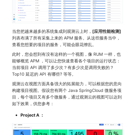
常见问题
macOS
环境变量
事件
工作空间内置 API Key
观测云费用中心服务协议
自定义 View
自定义事件通知模板
Teams
敏感数据脱敏
使用量限制更新
Windows
成员管理
异常追踪
角色管理
观测云移动应用隐私政策
Resource Hook
监控器内部原理
Telegram Bot
工作空间
上传空间图片相关资源
当您把越来越多的系统集成到观测云上时，
[应用性能检测]
C++
角色管理
故障中心
Issue
观测云移动 SDK 隐私政策
WebSocket 长连接采集
工作空间自定义配置
获取图片相关资源
列表布满了所有采集上来的 APM 服务。从这些服务当中，
查看您想要的项目的服务，可能会眼花缭乱。
Unity
API Keys 管理
错误中心
分组管理
数据处理协议（DPA）
FAQ
属性声明
自定义工作空间绑定信息
此时，您会想到有没有这样的一个视图，像 RUM 一样，也
能够概览 APM ，可以让您快速查看各个项目的运行状态：
查看器
Client Token 管理
基础设施
Issue 等级
观测云账号注销须知
更新日志
跨空间授权
修改品牌标识
当前项目 API 调用了多少次？有多少次是调用失败的？
分析看板
黑名单
统一目录
模板管理
观测云费用中心账号注销须知
跨站点授权
工作空间-查询索引信息列表
Top10 延迟的 API 有哪些? 等等。
观测云在视图方面具备强大的拓展能力，可以根据您的意向
会话重放
数据转发
日志
数据查询
观测云 Obsy AI 智能服务使用协议
账号管理
工作空间-索引模板配置
构建项目视图。假设您有两个 Java SpringCloud 微服务项
目，每个项目又有多个微服务，通过观测云的视图可以达到
用户洞察
数据访问
指标
登录映射规则
如下效果，供您参考：
数据访问
正则表达式
用户访问监测
场景-仪表板
Project A ：
自建追踪
审计事件
可用性监测
链路追踪