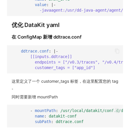
value
:
|-
-javaagent:/usr/dd-java-agent/agent/dd-
优化 DataKit yaml
在 ConfigMap 新增 ddtrace.conf
ddtrace.conf
:
|-
[[inputs.ddtrace]]
endpoints = ["/v0.3/traces", "/v0.4/trace
customer_tags = ["app_id"]
这里定义了一个 customer_tags 标签，在这里配置您的 tag
。
同时需要新增 mountPath
-
mountPath
:
/usr/local/datakit/conf.d/ddtr
name
:
datakit-conf
subPath
:
ddtrace.conf