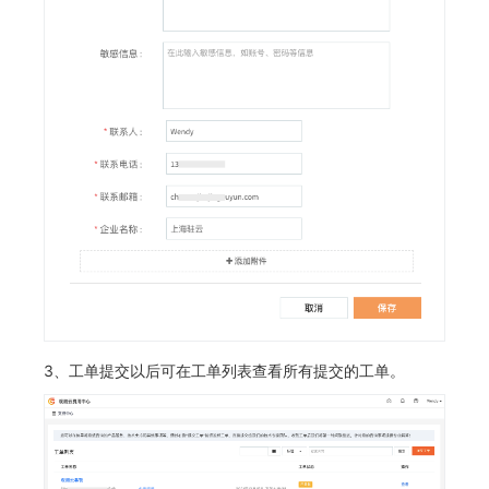
SourceMap
分享管理
监控
DataKit清单
自定义环境变量
跨工作空间授权
LLM监测
其他
字段展示权限
管理
敏感数据扫描
快照管理
实验室
DQL 数据查询
SSO 管理
Func 函数
支持中心
账单分析
免登录 Token
3、工单提交以后可在工单列表查看所有提交的工单。
图表图片