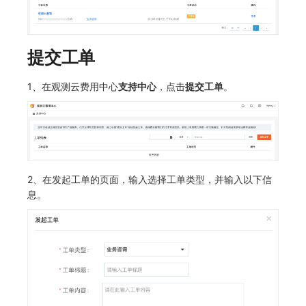
常见问题
macOS
环境变量
事件
工作空间内置 API Key
观测云费用中心服务协议
自定义 View
自定义事件通知模板
Teams
敏感数据脱敏
使用量限制更新
Windows
成员管理
异常追踪
角色管理
观测云移动应用隐私政策
Resource Hook
监控器内部原理
Telegram Bot
工作空间
上传空间图片相关资源
提交工单
C++
角色管理
故障中心
Issue
观测云移动 SDK 隐私政策
WebSocket 长连接采集
工作空间自定义配置
获取图片相关资源
1、在观测云费用中心
支持中心
，点击
提交工单
。
Unity
API Keys 管理
错误中心
分组管理
数据处理协议（DPA）
FAQ
属性声明
自定义工作空间绑定信息
查看器
Client Token 管理
基础设施
Issue 等级
观测云账号注销须知
更新日志
跨空间授权
修改品牌标识
分析看板
黑名单
统一目录
模板管理
观测云费用中心账号注销须知
跨站点授权
工作空间-查询索引信息列表
2、在发起工单的页面，输入选择工单类型，并输入以下信
息。
会话重放
数据转发
日志
数据查询
观测云 Obsy AI 智能服务使用协议
账号管理
工作空间-索引模板配置
用户洞察
数据访问
指标
登录映射规则
数据访问
正则表达式
用户访问监测
场景-仪表板
自建追踪
审计事件
可用性监测
链路追踪