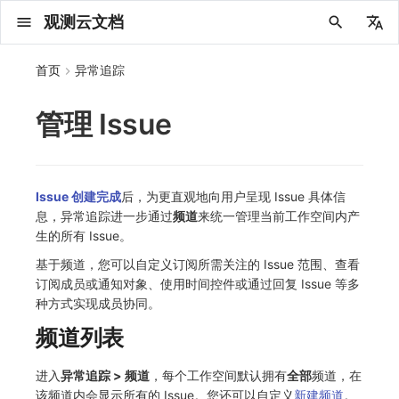
观测云文档
中文
首页
异常追踪
English
管理 Issue
2025 年
概念先解
注册免费版
安装并使用 DataKit
更新日志
DQL 查询入口
管理 Pipelines
仪表板
创建/编辑笔记
所有事件
创建错误投递规则
等级定义
故障列表
主机
新建实体对象
指标采集
日志采集
数据采集
Web
拨测任务
新建检测规则
数据采集
监控器
账号设置
应用列表
查看器
Obsy Copilot
Agent 管理
OWL CLI
公共请求参数
Func 托管版
数据存储策略
费用结算方式
名词解释
发布历史
公共请求参数
关于内置角色的说明
观测云商业版订阅协议
从官网注册商业版
在 Linux 上安装
2025
主机安装
服务管理
主配置
HTTP API
DBSCAN
PromQL 快速上手
快速开始
列表管理
图表类型
变量查询
快速搭建
绑定内置视图
等级定义
类型
总览
数据上报
日志列表
日志索引
关联 Web 应用访问
性能指标
手动安装
Web 应用接入
更新日志
更新日志
更新日志
更新日志
更新日志
更新日志
更新日志
快速开始
更新日志
快速开始
快速开始
Session（会话）
Web
会话热图
SourceMap 配置
数据拦截与修改
API 拨测
官方检测库
语法
官方模板库
应用智能检测
新建 SLO
新建告警策略
钉钉机器人
关键指标
邀请成员
权限清单
Open API
新建转发规则
模版库
创建扫描规则
SAML
Status Page
新建 Agent 监测应用
搜索
保存快照
可观测分析
Agent 创建
手动安装
快速开始
仪表板
未恢复事件列出
频道
故障列表
错误中心
基础设施
实体列表
聚类查询
获取指标集相关信息
应用
拨测任务
监控器
应用
字段管理
列出
DQL 数据异步查询
列出
获取账单计费项消费累计
获取时序趋势图
AWS
一般图表数据返回
基础
计费产生逻辑
费用中心账号结算
注册与版本
2025 年
部署必读
如何开始
部署配置手册
计量数据结构与使用
列出
列出
列出
列出
新建
初始化并获取
列出
获取
列出
有效的等级列表
模版-列出
DQL数据查询
添加映射配置
标识ID导入
apm 服务列出
在线 Datakit 列表
2024 年
客户价值
注册商业版
快速创建仪表板
DataKit 安装
DQL 函数
Pipeline 手册
可视化图表
Chart Block 配置说明
未恢复事件
错误列表
Issue 发现
故障详情
容器
实体列表
指标分析
浏览器日志采集
服务
小程序
概览
管理检测规则
查看器
智能监控
偏好设置
查看器
快照
套餐与积分
我的任务
OWL MCP Server
公共响应结构
云账号管理
商业版
常见问题
登录方式
私有化版本说明
公共响应结构
未恢复事件查询
观测云专属版订阅协议
从云厂商注册商业版
在 Windows 上安装
2021~2024
容器安装
状态查看
采集器配置
文档撰写
本地 Func 如何上报自定义高级函数
基础和原理
页面管理
图表配置
对象映射
列表管理
等级映射
分析看板
拓扑
日志详情
原生直写索引
配置应用性能监测采样
服务拓扑
自动注入
前端框架插件接入
应用接入
快速开始
迁移指南
快速开始
快速开始
快速开始
快速开始
应用接入
快速开始
应用接入
应用接入
View（页面）
移动端
漏斗分析
脚本上传 sourcemap
页面性能
网络路径拨测
自定义创建
内置函数
检测规则
云账单智能监控
管理 SLO
管理告警策略
企业微信机器人
功能菜单
常见问题
管理转发规则
管理扫描规则
OIDC
工单管理
新建 LLM 监测应用
筛选
分享快照
数据检索
Agent 容器安装
自动安装
工具清单
仪表板轮播
获取事件内容
Issue
值班
错误中心规则
资源目录
拓扑图
索引
聚合生成指标
SourceMap
自建节点管理
SLO
全局标签
新建
DQL 数据查询(旧版)
执行外部函数
获取账单信息
生成认证 code
阿里云
拓扑图数据返回
云同步脚本集
计费价格明细
阿里云账号结算
结算与账单
2024 年
如何申请 License
升级商业版
运维FAQ
获取
创建
添加成员
创建
获取
修改
修改ISSUE
创建
模版-获取模版详情
修改映射配置
service map
2023 年
版本区分
开始使用监控器
DataKit 使用
高级函数
视图变量
变更事件
错误规则详情
通知策略
故障分析看板
进程
实体详情
指标管理
小程序日志采集
分析看板
Android
查看器
信号
概览
SLO
其他设置
分析看板
自动化
故障排查
接口签名认证
外部数据源
企业版
账户概览
产品部署
签名认证
拓扑图图表接口
观测云免费版订阅协议
在 macOS 上安装
批量安装
更新
选举配置
Platypus 语法
图表查询
页面管理
故障自动分析
网络流
外部索引
应用性能监测关联日志
服务详情
查看器
SSR 框架下接入
远程配置与强制采样
应用接入
快速开始
应用接入
应用接入
应用接入
应用接入
配置说明
应用接入
配置说明
配置说明
Resource（资源）
Webpack 上传 sourcemap
内容安全策略
多步拨测
自定义模板库
主机智能检测
SLO 详情
告警聚合通知模板
飞书机器人
日志延迟可见
FAQ
角色映射
时间控件
资源生成
Agent 服务运维
快速开始
笔记
手动恢复事件
日程
配置管理
数据转发
智能巡检
成员管理
分享
DQL 数据查询
获取账户余额
华为云
亚马逊云账号结算
2023 年
基础设施部署
SSO 管理
使用FAQ
新增
获取
修改
获取
修改
列出
修改
模版-导入自定义系统模版
映射配置列出
Issue 创建完成
后，为更直观地向用户呈现 Issue 具体信
息，异常追踪进一步通过
频道
来统一管理当前工作空间内产
2022 年
常见问题
开启 APM 链路追踪
DataKit 配置
DQL VS 其它查询语言
报告
智能监控事件
常见问题
值班
数据库
实体类型管理
生成指标
日志查看器
链路
iOS/tvOS/macOS
自建节点管理
执行日志
静默管理
空间设置
任务接入
更新日志
使用限制
脚本市场
常见问题
支持中心
开始使用
前台账号
单位说明
观测云 SaaS 服务等级协议
在 Kubernetes 上安装
离线安装
DQL 查询
代理配置
内置函数
图表 JSON
故障聚合规则
设备
Electron 应用接入
基于 Uniapp 开发框架的小程序接入
配置说明
应用接入
配置说明
配置说明
配置说明
配置说明
高级场景
配置说明
高级场景
高级场景
Action（操作）
Vite 上传 sourcemap
浏览器拨测
监控器列表
Kubernetes 智能检测
Webhook 自定义
常见问题
维度分析
知识服务
Agent 正向代理配置
工具清单
新版笔记
创建事件
配置管理
数据访问
静默配置
角色管理
删除
同组织 Trace 查询
作废认证 code
腾讯云
华为云账号结算
2022 年
开始安装
管理后台手册
升级观测云
修改
修改
更换空间拥有者
轮换工作空间 Token
列出
批量删除
管理工作空间
模版-删除自定义模版
删除映射配置
生的所有 Issue。
基于频道，您可以自定义订阅所需关注的 Issue 范围、查看
2021 年
DataKit 开发手册
笔记
事件详情
配置管理
网络
全景拓扑图
常见问题
BPF 网络日志
错误追踪
HarmonyOS
常见问题
Arbiter
告警策略
MFA 管理
用量统计
请求示例
账单管理
运维手册
管理后台账号
飞书 SSO（OIDC）配置说明
法律声明
以 Kubernetes helm 方式安装
其它命令
DataKit Operator
附加功能
图表链接
Webhook配置
网络路径
采集数据说明
应用数据采集
高级场景
配置说明
高级场景
高级场景
高级场景
高级场景
应用数据采集
框架接入
应用数据采集
故障排查
Long Task（长任务）
恢复监控器
日志智能检测
简单 HTTP 请求
显示列
技能
命令参考
查看器
告警策略
API Key 管理
取消快照/图表分享
Azure
激活产品
容量规划
启用/禁用
启用/禁用
修改
删除
删除
模版-批量删除自定义模版
开关状态设置
订阅成员或通知对象、使用时间控件或通过回复 Issue 等多
种方式实现成员协同。
2020 年
查看器
常见问题
常见问题
资源目录
错误追踪
Profiling
React Native
通知对象管理
属性声明
Agent 版本历史
OpenAPI SDK
账户管理
扩展使用
工作空间成员
SourceMap 分片上传
数据安全保密协议
Docker 安装
故障排查
其它配置方式
性能基准和优化
事件关联
采样配置
应用数据采集
高级场景
应用数据采集
应用数据采集
应用数据采集
应用数据采集
故障排查
高级场景
故障排查
Error（错误）
运算符
用户访问智能检测
短信
MCP 服务
内置视图
通知对象管理
黑名单
DataWay
删除
删除
批量设置故障 AI 自动分析配置
批量删除
获取开关状态信息
自定义用户访
频道列表
2019 年
内置视图
常见问题
索引
Flutter
常见问题
字段管理
Obscli
公共错误定义
工作空间管理
工作空间
部署版跨站点授权
数据安全协议
Datakit Operator
虚拟互联网接入
用户操作 Action
故障排查
应用数据采集
故障排查
故障排查
故障排查
故障排查
应用数据采集
真值表
语音电话
消息渠道
服务管理
Pipelines
部署方案
修改品牌标识
删除
进入
异常追踪 > 频道
，每个工作空间默认拥有
全部
频道，在
常见问题
跨工作空间索引查询
UniApp
全局标签
场景
常见问题
工作空间 API Key
同组织跨工作空间 Trace 查询
观测云费用中心用户充值协议
性能展示
自定义数据与事件
故障排查
故障排查
事件等级
Slack
Agent 协作（A2A）
服务性能
数据访问
使用量限制查询
该频道内会显示所有的 Issue。您还可以自定义
新建频道
。