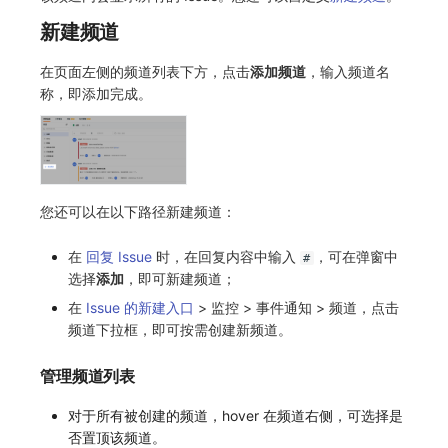
新建频道
常见问题
macOS
环境变量
事件
工作空间内置 API Key
观测云费用中心服务协议
自定义 View
自定义事件通知模板
Teams
敏感数据脱敏
使用量限制更新
在页面左侧的频道列表下方，点击
添加频道
，输入频道名
Windows
成员管理
异常追踪
角色管理
观测云移动应用隐私政策
Resource Hook
监控器内部原理
Telegram Bot
工作空间
上传空间图片相关资源
称，即添加完成。
C++
角色管理
故障中心
Issue
观测云移动 SDK 隐私政策
WebSocket 长连接采集
工作空间自定义配置
获取图片相关资源
Unity
API Keys 管理
错误中心
分组管理
数据处理协议（DPA）
FAQ
属性声明
自定义工作空间绑定信息
查看器
Client Token 管理
基础设施
Issue 等级
观测云账号注销须知
更新日志
跨空间授权
修改品牌标识
您还可以在以下路径新建频道：
分析看板
黑名单
统一目录
模板管理
观测云费用中心账号注销须知
跨站点授权
工作空间-查询索引信息列表
在
回复 Issue
时，在回复内容中输入
，可在弹窗中
#
选择
添加
，即可新建频道；
会话重放
数据转发
日志
数据查询
观测云 Obsy AI 智能服务使用协议
账号管理
工作空间-索引模板配置
在
Issue 的新建入口
> 监控 > 事件通知 > 频道，点击
频道下拉框，即可按需创建新频道。
用户洞察
数据访问
指标
登录映射规则
数据访问
正则表达式
用户访问监测
场景-仪表板
管理频道列表
对于所有被创建的频道，hover 在频道右侧，可选择是
自建追踪
审计事件
可用性监测
链路追踪
否置顶该频道。