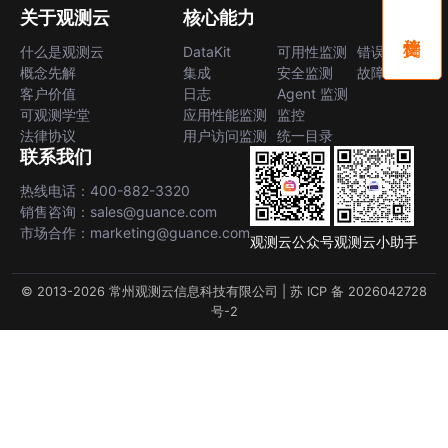
关于观测云
核心能力
什么是观测云
DataKit
可用性监测
错误中心
概念先解
集成
安全监测
故障中心
客户价值
日志
Agent 监测
可观测学堂
应用性能监测
监控
法律协议
用户访问监测
统一目录
联系我们
热线电话：400-882-3320
销售咨询：sales@guance.com
市场合作：marketing@guance.com
观测云公众号
观测云小助手
© 2013-2026 常州观测云信息科技有限公司 |
苏 ICP 备 2026042728
号-2