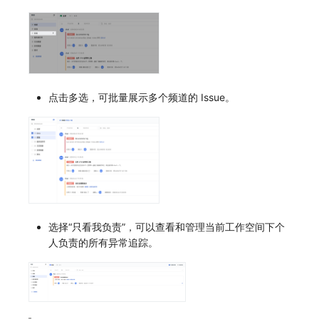
SourceMap
分享管理
监控
DataKit清单
自定义环境变量
跨工作空间授权
LLM监测
其他
字段展示权限
管理
点击多选，可批量展示多个频道的 Issue。
敏感数据扫描
快照管理
实验室
DQL 数据查询
SSO 管理
Func 函数
支持中心
账单分析
免登录 Token
选择“只看我负责”，可以查看和管理当前工作空间下个
人负责的所有异常追踪。
图表图片