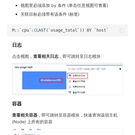
SourceMap
分享管理
监控
DataKit清单
视图里必须添加 by 条件 (单击任意视图可查看)
关联目标必须带有该条件 (标签)
自定义环境变量
跨工作空间授权
LLM监测
其他
字段展示权限
管理
敏感数据扫描
快照管理
日志
实验室
DQL 数据查询
点击视图，
查看相关日志
，即可跳转至日志模块
SSO 管理
Func 函数
支持中心
账单分析
免登录 Token
容器
图表图片
查看相关容器
，即可跳转至容器模块，快速查询该宿主机
(Node) 上所有的容器