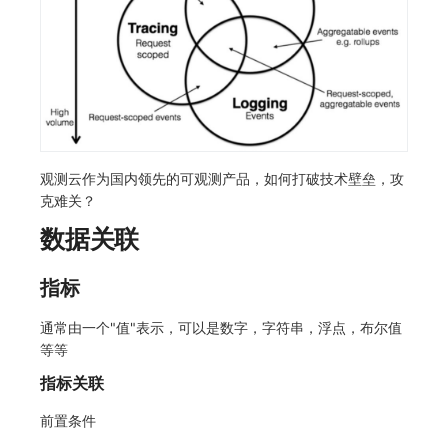
常见问题
macOS
环境变量
事件
工作空间内置 API Key
观测云费用中心服务协议
自定义 View
自定义事件通知模板
Teams
敏感数据脱敏
使用量限制更新
Windows
成员管理
异常追踪
角色管理
观测云移动应用隐私政策
Resource Hook
监控器内部原理
Telegram Bot
工作空间
上传空间图片相关资源
C++
角色管理
故障中心
Issue
观测云移动 SDK 隐私政策
WebSocket 长连接采集
工作空间自定义配置
获取图片相关资源
Unity
API Keys 管理
错误中心
分组管理
数据处理协议（DPA）
FAQ
属性声明
自定义工作空间绑定信息
观测云作为国内领先的可观测产品，如何打破技术壁垒，攻
克难关？
查看器
Client Token 管理
基础设施
Issue 等级
观测云账号注销须知
更新日志
跨空间授权
修改品牌标识
数据关联
分析看板
黑名单
统一目录
模板管理
观测云费用中心账号注销须知
跨站点授权
工作空间-查询索引信息列表
指标
会话重放
数据转发
日志
数据查询
观测云 Obsy AI 智能服务使用协议
账号管理
工作空间-索引模板配置
通常由一个"值"表示，可以是数字，字符串，浮点，布尔值
用户洞察
数据访问
指标
登录映射规则
等等
数据访问
正则表达式
用户访问监测
场景-仪表板
指标关联
自建追踪
审计事件
可用性监测
链路追踪
前置条件