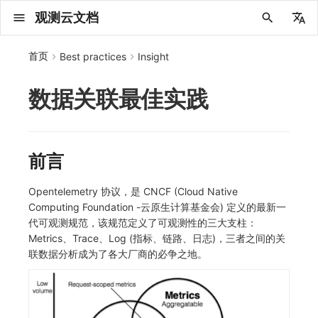
观测云文档
中文
首页
Best practices
Insight
English
数据关联最佳实践
2025 年
概念先解
注册免费版
安装并使用 DataKit
更新日志
DQL 查询入口
管理 Pipelines
仪表板
创建/编辑笔记
所有事件
创建错误投递规则
创建 Issue
故障列表
主机
新建实体对象
指标采集
日志采集
数据采集
Web
拨测任务
新建检测规则
数据采集
监控器
账号设置
应用列表
查看器
Obsy Copilot
Agent 管理
OWL CLI
公共请求参数
Func 托管版
数据存储策略
费用结算方式
名词解释
发布历史
公共请求参数
关于内置角色的说明
观测云商业版订阅协议
从官网注册商业版
在 Linux 上安装
2025
主机安装
服务管理
主配置
HTTP API
DBSCAN
PromQL 快速上手
快速开始
列表管理
图表类型
变量查询
快速搭建
绑定内置视图
等级定义
等级定义
类型
总览
数据上报
日志列表
日志索引
关联 Web 应用访问
性能指标
手动安装
Web 应用接入
更新日志
更新日志
更新日志
更新日志
更新日志
更新日志
更新日志
快速开始
更新日志
快速开始
快速开始
Session（会话）
Web
会话热图
SourceMap 配置
数据拦截与修改
API 拨测
官方检测库
语法
官方模板库
应用智能检测
新建 SLO
新建告警策略
钉钉机器人
关键指标
邀请成员
权限清单
Open API
新建转发规则
模版库
创建扫描规则
SAML
Status Page
新建 Agent 监测应用
搜索
保存快照
可观测分析
Agent 创建
手动安装
快速开始
仪表板
未恢复事件列出
频道
故障列表
错误中心
基础设施
实体列表
聚类查询
获取指标集相关信息
应用
拨测任务
监控器
应用
字段管理
列出
DQL 数据异步查询
列出
获取账单计费项消费累计
获取时序趋势图
AWS
一般图表数据返回
基础
计费产生逻辑
费用中心账号结算
注册与版本
2025 年
部署必读
如何开始
部署配置手册
计量数据结构与使用
列出
列出
列出
列出
新建
初始化并获取
列出
获取
列出
有效的等级列表
模版-列出
DQL数据查询
添加映射配置
标识ID导入
apm 服务列出
在线 Datakit 列表
2024 年
客户价值
注册商业版
快速创建仪表板
DataKit 安装
DQL 函数
Pipeline 手册
可视化图表
Chart Block 配置说明
未恢复事件
错误列表
管理 Issue
故障详情
容器
实体列表
指标分析
浏览器日志采集
服务
小程序
概览
管理检测规则
查看器
智能监控
偏好设置
查看器
快照
套餐与积分
我的任务
OWL MCP Server
公共响应结构
云账号管理
商业版
常见问题
登录方式
私有化版本说明
公共响应结构
未恢复事件查询
观测云专属版订阅协议
从云厂商注册商业版
在 Windows 上安装
2021~2024
容器安装
状态查看
采集器配置
文档撰写
本地 Func 如何上报自定义高级函数
基础和原理
页面管理
图表配置
对象映射
列表管理
Issue 发现
等级映射
分析看板
拓扑
日志详情
原生直写索引
配置应用性能监测采样
服务拓扑
自动注入
前端框架插件接入
应用接入
快速开始
迁移指南
快速开始
快速开始
快速开始
快速开始
应用接入
快速开始
应用接入
应用接入
View（页面）
移动端
漏斗分析
脚本上传 sourcemap
页面性能
网络路径拨测
自定义创建
内置函数
检测规则
云账单智能监控
管理 SLO
管理告警策略
企业微信机器人
功能菜单
常见问题
管理转发规则
管理扫描规则
OIDC
工单管理
新建 LLM 监测应用
筛选
分享快照
数据检索
Agent 容器安装
自动安装
工具清单
仪表板轮播
获取事件内容
Issue
值班
错误中心规则
资源目录
拓扑图
索引
聚合生成指标
SourceMap
自建节点管理
SLO
全局标签
新建
DQL 数据查询(旧版)
执行外部函数
获取账单信息
生成认证 code
阿里云
拓扑图数据返回
云同步脚本集
计费价格明细
阿里云账号结算
结算与账单
2024 年
如何申请 License
升级商业版
运维FAQ
获取
创建
添加成员
创建
获取
修改
修改ISSUE
创建
模版-获取模版详情
修改映射配置
service map
2023 年
版本区分
开始使用监控器
DataKit 使用
高级函数
视图变量
变更事件
错误规则详情
分析看板
故障分析看板
进程
实体详情
指标管理
小程序日志采集
分析看板
Android
查看器
信号
概览
SLO
其他设置
分析看板
自动化
故障排查
接口签名认证
外部数据源
企业版
账户概览
产品部署
签名认证
拓扑图图表接口
观测云免费版订阅协议
在 macOS 上安装
批量安装
更新
选举配置
Platypus 语法
图表查询
页面管理
通知策略
故障自动分析
网络流
外部索引
应用性能监测关联日志
服务详情
查看器
SSR 框架下接入
远程配置与强制采样
应用接入
快速开始
应用接入
应用接入
应用接入
应用接入
配置说明
应用接入
配置说明
配置说明
Resource（资源）
Webpack 上传 sourcemap
内容安全策略
多步拨测
自定义模板库
主机智能检测
SLO 详情
告警聚合通知模板
飞书机器人
日志延迟可见
FAQ
角色映射
时间控件
资源生成
Agent 服务运维
快速开始
笔记
手动恢复事件
日程
配置管理
数据转发
智能巡检
成员管理
分享
DQL 数据查询
获取账户余额
华为云
亚马逊云账号结算
2023 年
基础设施部署
SSO 管理
使用FAQ
新增
获取
修改
获取
修改
列出
修改
模版-导入自定义系统模版
映射配置列出
前言
2022 年
常见问题
开启 APM 链路追踪
DataKit 配置
DQL VS 其它查询语言
报告
智能监控事件
常见问题
日程
值班
数据库
实体类型管理
生成指标
日志查看器
链路
iOS/tvOS/macOS
自建节点管理
执行日志
静默管理
空间设置
任务接入
更新日志
使用限制
脚本市场
常见问题
支持中心
开始使用
前台账号
单位说明
观测云 SaaS 服务等级协议
在 Kubernetes 上安装
离线安装
DQL 查询
代理配置
内置函数
图表 JSON
故障聚合规则
设备
Electron 应用接入
基于 Uniapp 开发框架的小程序接入
配置说明
应用接入
配置说明
配置说明
配置说明
配置说明
高级场景
配置说明
高级场景
高级场景
Action（操作）
Vite 上传 sourcemap
浏览器拨测
监控器列表
Kubernetes 智能检测
Webhook 自定义
常见问题
维度分析
知识服务
Agent 正向代理配置
工具清单
新版笔记
创建事件
配置管理
数据访问
静默配置
角色管理
删除
同组织 Trace 查询
作废认证 code
腾讯云
华为云账号结算
2022 年
开始安装
管理后台手册
升级观测云
修改
修改
更换空间拥有者
轮换工作空间 Token
列出
批量删除
管理工作空间
模版-删除自定义模版
删除映射配置
Opentelemetry 协议，是 CNCF (Cloud Native
Computing Foundation -云原生计算基金会) 定义的最新一
2021 年
DataKit 开发手册
笔记
事件详情
配置管理
配置管理
网络
全景拓扑图
常见问题
BPF 网络日志
错误追踪
HarmonyOS
常见问题
Arbiter
告警策略
MFA 管理
用量统计
请求示例
账单管理
运维手册
管理后台账号
飞书 SSO（OIDC）配置说明
法律声明
以 Kubernetes helm 方式安装
其它命令
DataKit Operator
附加功能
图表链接
Webhook配置
网络路径
采集数据说明
应用数据采集
高级场景
配置说明
高级场景
高级场景
高级场景
高级场景
应用数据采集
框架接入
应用数据采集
故障排查
Long Task（长任务）
恢复监控器
日志智能检测
简单 HTTP 请求
显示列
技能
命令参考
查看器
告警策略
API Key 管理
取消快照/图表分享
Azure
激活产品
容量规划
启用/禁用
启用/禁用
修改
删除
删除
模版-批量删除自定义模版
开关状态设置
代可观测规范，该规范定义了可观测性的三大支柱：
Metrics、Trace、Log (指标、链路、日志)，三者之间的关
2020 年
查看器
常见问题
常见问题
资源目录
错误追踪
Profiling
React Native
通知对象管理
属性声明
Agent 版本历史
OpenAPI SDK
账户管理
扩展使用
工作空间成员
SourceMap 分片上传
数据安全保密协议
Docker 安装
故障排查
其它配置方式
性能基准和优化
事件关联
采样配置
应用数据采集
高级场景
应用数据采集
应用数据采集
应用数据采集
应用数据采集
故障排查
高级场景
故障排查
Error（错误）
运算符
用户访问智能检测
短信
MCP 服务
内置视图
通知对象管理
黑名单
DataWay
删除
删除
批量设置故障 AI 自动分析配置
批量删除
获取开关状态信息
自定义用户访
联数据分析成为了各大厂商的必争之地。
2019 年
内置视图
常见问题
索引
Flutter
常见问题
字段管理
Obscli
公共错误定义
工作空间管理
工作空间
部署版跨站点授权
数据安全协议
Datakit Operator
虚拟互联网接入
用户操作 Action
故障排查
应用数据采集
故障排查
故障排查
故障排查
故障排查
应用数据采集
真值表
语音电话
消息渠道
服务管理
Pipelines
部署方案
修改品牌标识
删除
常见问题
跨工作空间索引查询
UniApp
全局标签
场景
常见问题
工作空间 API Key
同组织跨工作空间 Trace 查询
观测云费用中心用户充值协议
性能展示
自定义数据与事件
故障排查
故障排查
事件等级
Slack
Agent 协作（A2A）
服务性能
数据访问
使用量限制查询