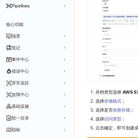
DataKit 开发手册
批量安装
状态查看
主配置
Kubernetes
DQL 查询入口
Pipelines
在 AWS 云市场开通
Docker 安装
离线安装
更新
采集器配置
HTTP API
Helm
DQL 函数
管理 Pipelines
在华为云云商店购买
Datakit Operator
DQL 查询
选举配置
文档撰写
Docker
核心功能
高级函数
Pipeline 手册
在微软云云商店购买
其它命令
代理配置
AWS ECS Fargate
DQL VS 其它查询语言
DBSCAN
场景
快速开始
故障排查
DataKit Operator
AWS EKS
PromQL 快速上手
本地 Func 如何上报自定义高级函数
基础和原理
仪表板
笔记
虚拟互联网接入
其它配置方式
GCP GKE Autopilot
无数据排查
更新日志
Platypus 语法
各数据类别数据处理
可视化图表
列表管理
创建/编辑笔记
事件中心
性能展示
Bug Report 分析
阿里云接入
Asyncprofile
配置综述
内置函数
Grok 模式
视图变量
页面管理
图表类型
Chart Block 配置说明
所有事件
错误中心
Datakit Metrics
华为云接入
DDTrace
DCA
附加功能
报告
图表配置
变量查询
历史版本
时序图
未恢复事件
AWS 接入
Flameshot
Git
创建错误投递规则
异常追踪
性能基准和优化
Reference Table
笔记
图表查询
对象映射
柱状图
变更事件
logfwd
配置中心支持
错误列表
存档类型选择
AWS S
创建 Issue
故障中心
Offload
查看器
图表 JSON
饼图
简单查询
智能监控事件
logging
选择
存储格式
；
错误规则详情
管理 Issue
故障列表
内置视图
图表链接
快速搭建
概览图
表达式查询
基础设施
事件详情
选择是否
加密存储
；
pyspy
常见问题
分析看板
故障详情
常见问题
事件关联
列表管理
绑定内置视图
排行榜
DQL 查询
默认链接
主机
统一目录
选择
访问类型
；
常见问题
日程
故障分析看板
页面管理
表格图
PromQL 查询
自定义链接
容器
点击确定，即可创建
新建实体对象
指标
配置管理
值班
中国地图
数据源查询
场景示例
进程
类型
实体列表