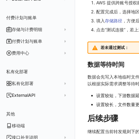
AWS 提供跨账号授权
Agent 版本历史
技能
工具清单
公共响应结构
Func 托管版
配置完成后，选择地
Obscli
MCP 服务
命令参考
付费计划与账单
接口签名认证
云账号管理
填入
存储路径
，方便
消息渠道
使用限制
存储与计费明细
外部数据源
AWS
点击“测试连接”，若
Agent 协作（A2A）
请求示例
脚本市场
阿里云
一般图表数据返回
数据存储策略
付费计划与账单
OpenAPI SDK
若未通过测试：
华为云
拓扑图数据返回
基础
折线图
商业版
费用结算方式
费用中心
公共错误定义
腾讯云
云同步脚本集
饼图
企业版
计费产生逻辑
常见问题
费用中心账号结算
名词解释
数据等待时间
场景
Azure
表格图
如何开启
常见问题
计费价格明细
私有化部署
阿里云账号结算
注册与版本
登录方式
数据会先写入本地临时文件
事件
仪表板
脚本清单
亚马逊云账号结算
结算与账单
私有化部署
账户概览
以根据实际需求调整等待时间
异常追踪
仪表板轮播
未恢复事件列出
创建
常见问题
阿里云
华为云账号结算
支持中心
发布历史
ExternalAPI
设置较短，下游数据
故障中心
笔记
获取事件内容
频道
获取
列出
AWS
云监控（指标数据）
为云资源上报数据添加额外的 Tags
账单管理
私有化版本说明
2025 年
设置较长，文件数量
公共请求参数
错误中心
新版笔记
手动恢复事件
Issue
故障列表
删除
获取
列出
列出
华为云
注意事项
AWS 客户端的多种认证方式
账户管理
其他
产品部署
2024 年
公共响应结构
后续步骤
基础设施
查看器
创建事件
日程
值班
错误中心
修改
新建
获取
列出
新建
列出
获取故障 AI 自动分析配置
腾讯云
云监控（指标数据）
云监控（指标数据）
工作空间管理
开始使用
2023 年
部署必读
移动端
签名认证
统一目录
内置视图
配置管理
配置管理
错误中心规则
基础设施
获取
修改
删除
获取
列出
修改
获取
列出
列出
列出
设置故障 AI 自动分析配置
Azure
云监控（指标数据）
继续配置当前转发规则下
常见问题
运维手册
2022 年
如何申请 License
如何开始
前台账号
日志
服务管理
资源目录
实体列表
导出
删除
导出
创建
获取
列出
删除
新建
获取
通知策略
列出
获取
等级 列出
详情
列出
获取所有 label
接口补充说明
火山引擎
Azure 客户端授权配