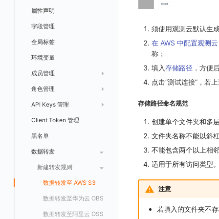
日志易
常见问题
运算符
日志智能检测
管理告警策略
钉钉机器人
区间检测 V2
属性声明
功能菜单
监控器总览
Unity
WebSocket 长连接采集
故障排查
故障排查
应用数据采集
高级场景
配置说明
配置说明
快速开始
快速开始
添加自定义 Action
自定义添加 Error
WebView 监测
Log 配置
数据采集自定义规则
Log 配置
数据采集脱敏
RUM 配置
自定义标签使用
SDK 初始化
火山引擎 TLS
真值表
用户访问智能检测
告警聚合通知模板
企业微信机器人
离群检测
字段管理
日志延迟可见
文本
查看器
FAQ
故障排查
应用数据采集
高级场景
高级场景
应用接入
应用接入
快速开始
上报自定义 Error
Trace 配置
数据采集脱敏
Trace 配置
Log 配置
数据采集自定义规则
RUM 配置
自定义标签使用
SDK 初始化
SDK 初始化
动态配置与动态更新地址
动态配置与动态更新地址
须使用观测云默认生成的
事件等级
飞书机器人
日志检测
全局标签
视频
在 AWS 中配置观测云 
分析看板
更新日志
故障排查
应用数据采集
应用数据采集
配置说明
配置说明
应用接入
Session（会话）
符号文件上传
WebView 数据监测
Trace 配置
数据采集脱敏
Log 配置
数据采集自定义规则
RUM 配置
RUM 配置
自定义标签使用
小程序 JS SDK 远程配置
URLSession 自定义 Network 采集
称；
自定义事件通知模板
Webhook 自定义
进程异常检测
环境变量
图片
会话重放
故障排查
故障排查
框架接入
高级场景
配置说明
View（页面）
隐私与权限说明
Trace 配置
数据采集脱敏
Log 配置
Log 配置
数据采集自定义规则
SDK 初始化
SDK 初始化
动态配置与动态更新地址
动态配置与动态更新地址
自定义标签与 BridgeContext
填入
存储路径
，方便
监控器内部原理
简单 HTTP 请求
基础设施存活检测 V2
Webhook 自定义 Body 模板
成员管理
命令面板
用户洞察
高级场景
应用数据采集
高级场景
Resource（资源）
Web
Content Provider 设置
符号文件上传
符号文件上传
WebView 数据监测
Trace 配置
数据采集脱敏
Trace 配置
RUM 配置
桌面 UI 框架
RUM 配置
自定义标签
SDK 初始化
点击“测试连接”，若
短信
应用性能指标检测
角色管理
邀请成员
IFrame
数据访问
应用数据采集
故障排查
故障排查
Action（操作）
移动端
会话热图
手动兼容接入
WebView 数据监测
WebView 数据监测
Log 配置
WebView2
隐私与数据脱敏
Log 配置
自定义采集规则
RUM 配置
自定义标签使用
如何接入会话重放
Widget Extension 数据采集
原生与 Flutter 混合开发
语音电话
用户访问指标检测
存储路径命名规范
API Keys 管理
权限清单
仪表板列表
自建追踪
故障排查
Long Task（长任务）
漏斗分析
WebView 数据监测
Trace 配置
Electron
自定义标签
Trace 配置
Log 配置
数据采集脱敏
如何接入 canvas 录制
Android 会话重放
Publish Package 相关配置
原生与 React Native 混合开发
Slack
组合检测
Client Token 管理
Open API
SourceMap
Error（错误）
tvOS 数据采集
自定义采集规则
Trace 配置
原生与 Unity 混合开发
故障排除
iOS 会话重放
Android Resource 手动配置
创建单个文件夹和多层
Teams
可用性数据检测
文件夹名称不能以斜杠
黑名单
常见问题
自定义环境变量
SourceMap 配置
Flutter 会话重放
Telegram Bot
网络数据检测
不能包含两个以上相邻
数据转发
其他
脚本上传 sourcemap
React Native 会话重放
适用于所有访问类型
外部事件检测
新建转发规则
数据拦截与修改
Webpack 上传 sourcemap
基础设施变更检测
数据转发至 AWS S3
Vite 上传 sourcemap
页面性能
注意
可编程检测
数据转发至华为云 OBS
内容安全策略
若填入的文件夹不存
数据转发至阿里云 OSS