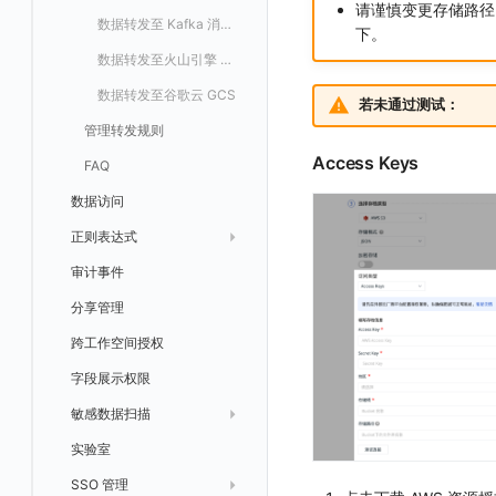
请谨慎变更存储路径
数据转发至 Kafka 消息队列
下。
数据转发至火山引擎 TOS
数据转发至谷歌云 GCS
若未通过测试：
管理转发规则
Access Keys
FAQ
数据访问
正则表达式
审计事件
模版库
分享管理
跨工作空间授权
字段展示权限
敏感数据扫描
实验室
创建扫描规则
SSO 管理
管理扫描规则
自定义新建