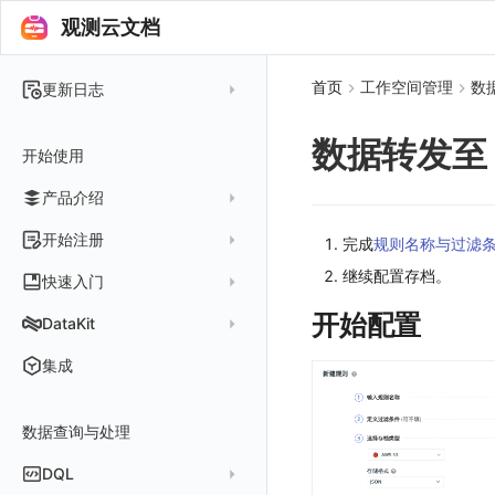
观测云文档
首页
工作空间管理
数
更新日志
2025 年
数据转发至 
开始使用
2024 年
产品介绍
2023 年
2022 年
概念先解
开始注册
完成
规则名称与过滤
2021 年
客户价值
继续配置存档。
注册免费版
快速入门
2020 年
注册商业版
开始配置
安装并使用 DataKit
DataKit
2019 年
版本区分
从官网注册商业版
快速创建仪表板
在 Linux 上安装
更新日志
集成
常见问题
从云厂商注册商业版
开始使用监控器
在 Windows 上安装
DataKit 安装
2025
在阿里云云市场开通
开启 APM 链路追踪
在 macOS 上安装
数据查询与处理
DataKit 使用
2021~2024
主机安装
在阿里云海外云市场开通
在 Kubernetes 上安装
DataKit 配置
容器安装
服务管理
DQL
在阿里云云市场开通专属版
以 Kubernetes helm 方式安装