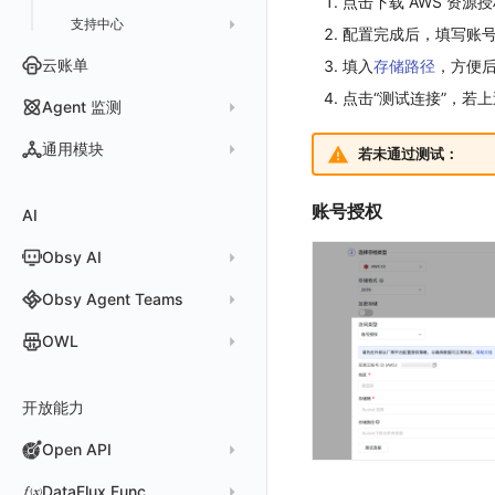
点击下载 AWS 资源
支持中心
SAML
官方规则库
配置完成后，填写账号信息
OIDC
Status Page
配置示例
云账单
填入
存储路径
，方便
角色映射
工单管理
阿里云 IDaaS
点击“测试连接”，若
Agent 监测
常见问题
Authing
应用列表
通用模块
若未通过测试：
Azure AD
查看器
新建 Agent 监测应用
查看器
IAM Identity Center
账号授权
AI
分析看板
新建 LLM 监测应用
快照
搜索
Okta
Obsy AI
筛选
保存快照
Keycloak
时间控件
分享快照
Obsy Copilot
Obsy Agent Teams
维度分析
套餐与积分
可观测分析
Agent 管理
OWL
显示列
数据检索
我的任务
Agent 创建
OWL CLI
资源生成
开放能力
自动化
Agent 容器安装
OWL MCP Server
手动安装
知识服务
任务接入
Agent 服务运维
Open API
故障排查
自动安装
快速开始
用量统计
Agent 正向代理配置
更新日志
快速开始
工具清单
公共请求参数
DataFlux Func