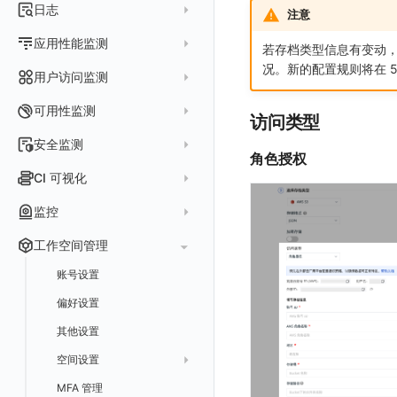
指标采集
日志
等级定义
注意
配置管理
世界地图
数据库
分析看板
Containers
实体详情
指标分析
日志采集
Issue 发现
应用性能监测
常见问题
等级定义
散点图
若存档类型信息有变动
网络
Kubernetes
实体类型管理
指标管理
浏览器日志采集
况。新的配置规则将在 5
通知策略
数据采集
等级映射
用户访问监测
气泡图
资源目录
总览
Pods
全景拓扑图
生成指标
小程序日志采集
服务
关联 Web 应用访问
故障自动分析
直方图
Web
常见问题
拓扑
数据上报
Services
可用性监测
访问类型
常见问题
日志查看器
分析看板
配置应用性能监测采样
性能指标
故障聚合规则
矩形树图
小程序
Web 应用接入
网络流
Deployments
拨测任务
安全监测
BPF 网络日志
日志列表
角色授权
链路
应用性能监测关联日志
服务拓扑
Webhook配置
蜂窝图
Android
前端框架插件接入
更新日志
设备
Nodes
概览
API 拨测
新建检测规则
CI 可视化
错误追踪
日志详情
错误追踪
服务详情
手动安装
Java 日志关联链路数据
热力图
iOS/tvOS/macOS
SSR 框架下接入
应用接入
更新日志
网络路径
Replica Sets
查看器
网络路径拨测
HTTP
管理检测规则
官方检测库
数据采集
索引
监控
Profiling
自动注入
在主机上部署
Python 日志关联链路数据
拓扑图
HarmonyOS
Electron 应用接入
远程配置与强制采样
快速开始
更新日志
Jobs
自建节点管理
多步拨测
ICMP
信号
自定义创建
查看器
跨工作空间索引查询
日志索引
监控器
查看器
在 Kubernetes 上部署
在主机上部署
工作空间管理
SLO
React Native
采集数据说明
应用接入
迁移指南
更新日志
基于 Uniapp 开发框架的小程序接入
Cron Jobs
常见问题
浏览器拨测
TCP
执行日志
概览
常见问题
原生直写索引
智能监控
官方模板库
列表
在 Kubernetes 上部署
账号设置
仪表盘
Flutter
采样配置
应用数据采集
配置说明
快速开始
快速开始
更新日志
Daemonset
WEBSOCKET
Arbiter
外部索引
SLO
检测规则
应用智能检测
详情页
安装 Datakit Operator
偏好设置
漏斗图
UniApp
用户操作 Action
高级场景
应用接入
应用接入
快速开始
更新日志
SDK 初始化
自定义用户访问监测 SDK 采集数据内容
Statefulset
SSL
语法
SLS Logstore
静默管理
自定义模板库
云账单智能监控
新建 SLO
阈值检测
安装 Helm
其他设置
桑基图
macOS
自定义数据与事件
应用数据采集
配置说明
配置说明
应用接入
快速开始
更新日志
自定义用户标识
RUM 配置
自定义标签
Persistent Volumes
内置函数
Elasticsearch
告警策略
监控器列表
主机智能检测
管理 SLO
突变检测
空间设置
数据列表
Windows
自定义 View
故障排查
高级场景
高级场景
配置说明
应用接入
快速开始
快速开始
用户标识
Log 配置
自定义采集规则
SDK 初始化
SDK 初始化
自定义添加额外的数据TAG
PVC
OpenSearch
通知对象管理
恢复监控器
Kubernetes 智能检测
SLO 详情
新建告警策略
区间检测
MFA 管理
关键指标
告警统计图
C++
Resource Hook
应用数据采集
应用数据采集
高级场景
配置说明
应用接入
应用接入
更新日志
全局 Context
自定义添加 Action
Trace 配置
数据采集脱敏
RUM 配置
自定义标签使用
RUM 配置
SDK 初始化
自定义标签与全局上下文