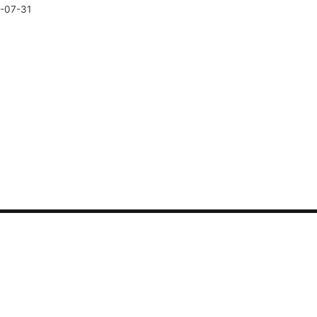
-07-31
联系我们
可用性监测
错误中心
热线电话：400-882-33
安全监测
故障中心
销售咨询：sales@guance
Agent 监测
市场合作：marketing@gu