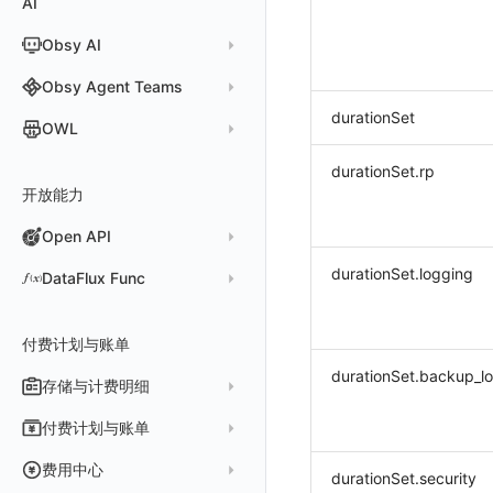
AI
分析看板
新建 LLM 监测应用
快照
搜索
日志易
常见问题
运算符
日志智能检测
管理告警策略
钉钉机器人
区间检测 V2
属性声明
功能菜单
监控器总览
Unity
WebSocket 长连接采集
故障排查
故障排查
应用数据采集
高级场景
配置说明
配置说明
快速开始
快速开始
添加自定义 Action
自定义添加 Error
WebView 监测
Log 配置
数据采集自定义规则
Log 配置
数据采集脱敏
RUM 配置
自定义标签使用
SDK 初始化
Obsy AI
筛选
保存快照
火山引擎 TLS
真值表
用户访问智能检测
告警聚合通知模板
企业微信机器人
离群检测
字段管理
日志延迟可见
文本
查看器
FAQ
故障排查
应用数据采集
高级场景
高级场景
应用接入
应用接入
快速开始
上报自定义 Error
Trace 配置
数据采集脱敏
Trace 配置
Log 配置
数据采集自定义规则
RUM 配置
自定义标签使用
SDK 初始化
SDK 初始化
动态配置与动态更新地址
动态配置与动态更新地址
时间控件
分享快照
Obsy Copilot
Obsy Agent Teams
事件等级
飞书机器人
日志检测
全局标签
视频
分析看板
更新日志
故障排查
应用数据采集
应用数据采集
配置说明
配置说明
应用接入
Session（会话）
符号文件上传
WebView 数据监测
Trace 配置
数据采集脱敏
Log 配置
数据采集自定义规则
RUM 配置
RUM 配置
自定义标签使用
小程序 JS SDK 远程配置
URLSession 自定义 Network 采集
维度分析
套餐与积分
可观测分析
durationSet
Agent 管理
自定义事件通知模板
Webhook 自定义
进程异常检测
OWL
环境变量
图片
会话重放
故障排查
故障排查
框架接入
高级场景
配置说明
View（页面）
隐私与权限说明
Trace 配置
数据采集脱敏
Log 配置
Log 配置
数据采集自定义规则
SDK 初始化
SDK 初始化
动态配置与动态更新地址
动态配置与动态更新地址
自定义标签与 BridgeContext
显示列
数据检索
我的任务
监控器内部原理
简单 HTTP 请求
Agent 创建
基础设施存活检测 V2
Webhook 自定义 Body 模板
成员管理
OWL CLI
命令面板
用户洞察
高级场景
应用数据采集
高级场景
Resource（资源）
Web
Content Provider 设置
符号文件上传
符号文件上传
WebView 数据监测
Trace 配置
数据采集脱敏
Trace 配置
RUM 配置
桌面 UI 框架
RUM 配置
自定义标签
SDK 初始化
durationSet.rp
资源生成
开放能力
自动化
短信
Agent 容器安装
应用性能指标检测
角色管理
OWL MCP Server
邀请成员
手动安装
IFrame
数据访问
应用数据采集
故障排查
故障排查
Action（操作）
移动端
会话热图
手动兼容接入
WebView 数据监测
WebView 数据监测
Log 配置
WebView2
隐私与数据脱敏
Log 配置
自定义采集规则
RUM 配置
自定义标签使用
如何接入会话重放
Widget Extension 数据采集
原生与 Flutter 混合开发
知识服务
任务接入
语音电话
Agent 服务运维
用户访问指标检测
Open API
API Keys 管理
故障排查
权限清单
自动安装
快速开始
仪表板列表
自建追踪
故障排查
Long Task（长任务）
漏斗分析
WebView 数据监测
Trace 配置
Electron
自定义标签
Trace 配置
Log 配置
数据采集脱敏
如何接入 canvas 录制
Android 会话重放
Publish Package 相关配置
原生与 React Native 混合开发
用量统计
Slack
Agent 正向代理配置
组合检测
Client Token 管理
Open API
快速开始
工具清单
SourceMap
公共请求参数
Error（错误）
tvOS 数据采集
自定义采集规则
Trace 配置
原生与 Unity 混合开发
故障排除
iOS 会话重放
Android Resource 手动配置
durationSet.logging
DataFlux Func
Agent 版本历史
Teams
技能
可用性数据检测
黑名单
常见问题
工具清单
自定义环境变量
公共响应结构
SourceMap 配置
Flutter 会话重放
Func 托管版
Obscli
Telegram Bot
MCP 服务
网络数据检测
数据转发
命令参考
付费计划与账单
其他
接口签名认证
脚本上传 sourcemap
React Native 会话重放
云账号管理
消息渠道
外部事件检测
durationSet.backup_l
数据访问
新建转发规则
使用限制
数据拦截与修改
Webpack 上传 sourcemap
存储与计费明细
外部数据源
AWS
Agent 协作（A2A）
基础设施变更检测
正则表达式
管理转发规则
数据转发至 AWS S3
请求示例
Vite 上传 sourcemap
页面性能
脚本市场
阿里云
一般图表数据返回
数据存储策略
付费计划与账单
可编程检测
审计事件
FAQ
模版库
数据转发至华为云 OBS
OpenAPI SDK
内容安全策略
华为云
拓扑图数据返回
基础
折线图
商业版
费用结算方式
费用中心
durationSet.security
分享管理
数据转发至阿里云 OSS
公共错误定义
腾讯云
云同步脚本集
饼图
企业版
计费产生逻辑