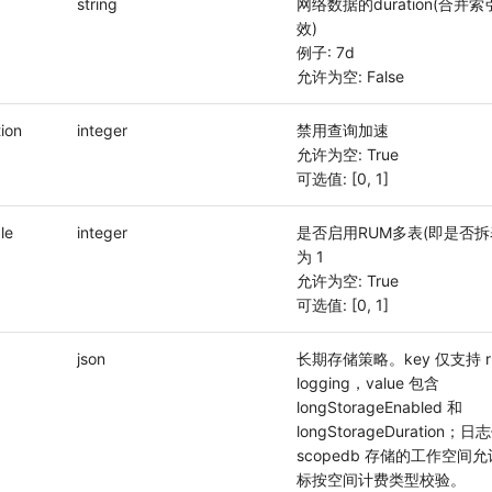
string
网络数据的duration(合并
效)
例子: 7d
允许为空: False
ion
integer
禁用查询加速
允许为空: True
可选值: [0, 1]
le
integer
是否启用RUM多表(即是否拆表
为 1
允许为空: True
可选值: [0, 1]
json
长期存储策略。key 仅支持 r
logging，value 包含
longStorageEnabled 和
longStorageDuration；日
scopedb 存储的工作空间
标按空间计费类型校验。