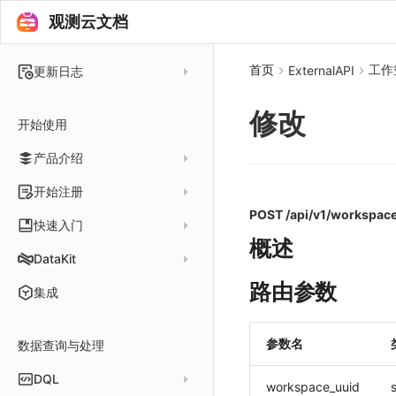
观测云文档
首页
工作
ExternalAPI
更新日志
2025 年
修改
开始使用
2024 年
产品介绍
2023 年
2022 年
概念先解
开始注册
2021 年
POST /api/v1/workspac
客户价值
注册免费版
快速入门
2020 年
概述
注册商业版
安装并使用 DataKit
DataKit
2019 年
版本区分
从官网注册商业版
快速创建仪表板
在 Linux 上安装
路由参数
更新日志
集成
常见问题
从云厂商注册商业版
开始使用监控器
在 Windows 上安装
DataKit 安装
2025
在阿里云云市场开通
开启 APM 链路追踪
在 macOS 上安装
参数名
数据查询与处理
DataKit 使用
2021~2024
主机安装
在阿里云海外云市场开通
在 Kubernetes 上安装
DataKit 配置
容器安装
服务管理
DQL
workspace_uuid
s
在阿里云云市场开通专属版
以 Kubernetes helm 方式安装