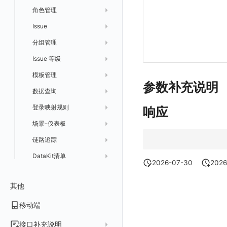
GuanceDB 引擎
后台管理忘记admin用户密码
角色管理
获取
初始化并获取
账号管理
导出
删除
删除
工作空间资源导入
获取
生成跨站点授权 meta
新建映射规则
开启/禁用映射规则
启用/禁用 SSO 配置
删除 SSO 自定义映射规则
Redis
使用阿里云 ECI 弹性伸缩 kodo-x
Issue
修改
修改
列出
禁用/启用
工作空间资源任务取消
添加
导入跨站点授权 meta
默认配置状态修改
修改 SSO 映射规则
批量删除 SSO 自定义映射规则
Kodo-X 拆分
helm
分组管理
列出
列出
获取
功能菜单获取
修改
删除 SSO 映射规则
切换 HTTPS 访问
Issue 等级
删除
批量删除
修改ISSUE
列出
功能菜单设置
删除
开启/禁用 SSO 映射规则
短信模板配置说明
模板管理
批量删除
创建
有效的等级列表
功能菜单获取 v2
参数补充说明
统一目录全景拓扑图配置说明
数据查询
修改
模版-列出
功能菜单设置 v2
登录映射规则
管理工作空间
模版-获取模版详情
DQL数据查询
响应
上传空间图片
场景-仪表板
删除
添加映射配置
模版-导入自定义系统模版
设置空间自定义信息
链路追踪
模版-删除自定义模版
修改映射配置
标识ID导入
获取角色敏感数据脱敏字段
DataKit清单
映射配置列出
apm 服务列出
模版-批量删除自定义模版
敏感数据脱敏测试
2026-07-30
2026
删除映射配置
service map
在线 Datakit 列表
站点列出
其他
开关状态设置
可查看空间列表
移动端
获取开关状态信息
修改空间的数据保留时长
获取当前租户信息
接口补充说明