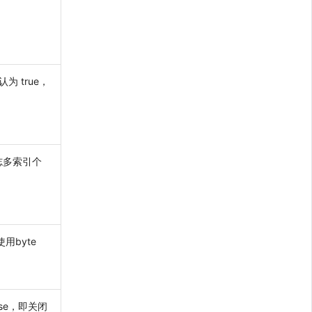
为 true，
志多索引个
用byte
lse，即关闭