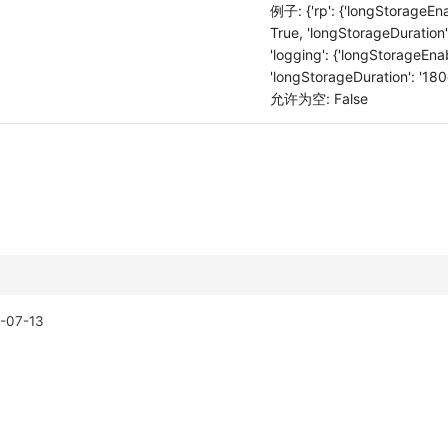
例子: {'rp': {'longStorageEna
True, 'longStorageDuration':
'logging': {'longStorageEnab
'longStorageDuration': '180
允许为空: False
-07-13