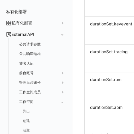
常见问题
费用中心账号结算
名词解释
跨工作空间授权
数据转发至 Kafka 消息队列
场景
Azure
表格图
如何开启
常见问题
计费价格明细
私有化部署
阿里云账号结算
注册与版本
登录方式
字段展示权限
数据转发至火山引擎 TOS
事件
仪表板
脚本清单
亚马逊云账号结算
结算与账单
私有化部署
账户概览
durationSet.keyevent
敏感数据扫描
数据转发至谷歌云 GCS
异常追踪
仪表板轮播
未恢复事件列出
创建
常见问题
阿里云
华为云账号结算
支持中心
发布历史
ExternalAPI
实验室
创建扫描规则
故障中心
笔记
获取事件内容
频道
获取
列出
AWS
云监控（指标数据）
为云资源上报数据添加额外的 Tags
账单管理
私有化版本说明
2025 年
公共请求参数
SSO 管理
管理扫描规则
自定义新建
错误中心
新版笔记
手动恢复事件
Issue
故障列表
删除
获取
列出
列出
华为云
注意事项
AWS 客户端的多种认证方式
账户管理
durationSet.tracing
产品部署
2024 年
公共响应结构
支持中心
SAML
官方规则库
基础设施
查看器
创建事件
日程
值班
错误中心
修改
新建
获取
列出
新建
列出
获取故障 AI 自动分析配置
腾讯云
云监控（指标数据）
云监控（指标数据）
工作空间管理
开始使用
2023 年
部署必读
签名认证
OIDC
Status Page
配置示例
统一目录
内置视图
配置管理
配置管理
错误中心规则
基础设施
获取
修改
删除
获取
列出
修改
获取
列出
列出
列出
设置故障 AI 自动分析配置
Azure
云监控（指标数据）
常见问题
运维手册
2022 年
如何申请 License
如何开始
前台账号
角色映射
工单管理
阿里云 IDaaS
日志
服务管理
资源目录
实体列表
导出
删除
导出
创建
获取
列出
删除
新建
获取
通知策略
列出
获取
等级 列出
详情
列出
获取所有 label
火山引擎
Azure 客户端授权配
durationSet.rum
扩展使用
基础设施部署
升级商业版
部署配置手册
管理后台账号
列出
常见问题
Authing
指标
服务性能
拓扑图
聚类查询
导入
导入
修改
删除
获取
列出
订阅
修改
新建
Issue 发现
获取
新建
自定义等级 添加
更新
获取
修改主机 label
列出
统一目录实体列表
列出
GoogleCloud
云监控（指标数据）
云监控（指标数据）
开始安装
SSO 管理
运维FAQ
计量数据结构与使用
应用服务配置项手册
工作空间成员
获取
列出
Azure AD
用户访问监测
索引
获取指标集相关信息
扩展信息配置
创建
删除
导出
导出
获取
列出
回复 列出
修改
新建
修改
自定义等级 修改
操作记录列表
新建
创建
统一目录实体详情
获取查询任务结果
获取
新建自动发现配置
统一目录拓扑实体字段定义
OBCloud
GCP 客户端授权配置
激活产品
管理后台手册
使用FAQ
kubernetes集群
Keycloak 单点登录（部署版）
APM 服务拓扑跨空间配置说明
工作空间
新增
创建
列出
IAM Identity Center
可用性监测
数据转发
聚合生成指标
应用
修改
新建
新建
新建
获取
回复 创建
删除
修改
删除
自定义等级 删除
评论列表
修改
修改
统一目录实体导出
发送查询任务
列出
指标和标签信息获取
新增
修改自动发现配置
统一目录拓扑字段筛选项
云监控（指标数据）
云监控（指标数据）
durationSet.apm
DataWay
升级观测云
工作空间管理
开启自身的可观测
观测云底座
配置 Keycloak 单点登录映射规则
查看器报“视图模板不存在”
修改
获取
添加成员
列出
Okta
监控
数据访问
SourceMap
拨测任务
修改
修改
修改
导出
回复 修改
故障评论 查询
默认配置状态 获取
添加评论
禁用/启用
删除
统一目录实体创建
统一目录拓扑查询
获取索引信息
列出
列出
快速列出 RUM 配置
修改
获取自动发现配置
获取指标集列表，支持搜索功能
部署方案
容量规划
版本历史
用户管理
域名访问修改成IP访问
Doris
日志引擎存储空间不足
Azure AD 单点登录（部署版）
启用/禁用
修改
修改
创建
Keycloak
LLM监测
自建节点管理
监控器
导入
删除
删除
回复 删除
故障评论 创建
默认配置状态修改
修改评论
删除
导出
统一目录实体修改
导出
获取
列出
新建
添加 RUM 配置
列出
创建
删除
自动发现配置列出
获取指标集 Schema 信息
Dataway 安装使用
云上基础设施部署
自定义映射
菜单管理
配置邮件服务
GuanceDB
监控器问题排查
日志引擎容量规划
删除
启用/禁用
更换空间拥有者
获取
管理
SLO
应用
导出
等级 列出
回复 修改
统一目录实体删除
导入
新建
获取
获取指标 Tags 信息
获取
修改 RUM 配置
删除
删除
列出
外部事件监控器事件接受
禁用/启用自动发现配置