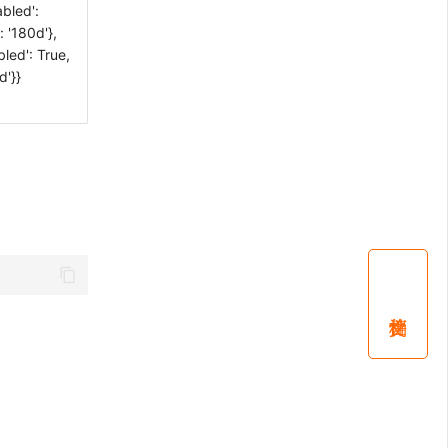
bled':
 '180d'},
led': True,
d'}}