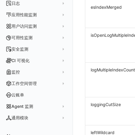
指标采集
日志
等级定义
配置管理
世界地图
esIndexMerged
数据库
分析看板
Containers
实体详情
指标分析
日志采集
Issue 发现
应用性能监测
常见问题
等级定义
散点图
网络
Kubernetes
实体类型管理
指标管理
浏览器日志采集
通知策略
数据采集
等级映射
用户访问监测
气泡图
资源目录
总览
Pods
全景拓扑图
生成指标
小程序日志采集
服务
关联 Web 应用访问
故障自动分析
isOpenLogMultipleInd
直方图
Web
常见问题
拓扑
数据上报
Services
可用性监测
常见问题
日志查看器
分析看板
配置应用性能监测采样
性能指标
故障聚合规则
矩形树图
小程序
Web 应用接入
网络流
Deployments
拨测任务
安全监测
BPF 网络日志
日志列表
链路
应用性能监测关联日志
服务拓扑
Webhook配置
蜂窝图
Android
前端框架插件接入
更新日志
设备
Nodes
概览
API 拨测
新建检测规则
CI 可视化
错误追踪
日志详情
错误追踪
服务详情
手动安装
Java 日志关联链路数据
热力图
iOS/tvOS/macOS
SSR 框架下接入
应用接入
更新日志
网络路径
Replica Sets
查看器
网络路径拨测
HTTP
管理检测规则
官方检测库
logMultipleIndexCount
数据采集
索引
监控
Profiling
自动注入
在主机上部署
Python 日志关联链路数据
拓扑图
HarmonyOS
Electron 应用接入
远程配置与强制采样
快速开始
更新日志
Jobs
自建节点管理
多步拨测
ICMP
信号
自定义创建
查看器
跨工作空间索引查询
日志索引
监控器
查看器
在 Kubernetes 上部署
在主机上部署
工作空间管理
SLO
React Native
采集数据说明
应用接入
迁移指南
更新日志
基于 Uniapp 开发框架的小程序接入
Cron Jobs
常见问题
浏览器拨测
TCP
执行日志
概览
常见问题
原生直写索引
智能监控
官方模板库
列表
在 Kubernetes 上部署
账号设置
仪表盘
Flutter
采样配置
应用数据采集
配置说明
快速开始
快速开始
更新日志
云账单
Daemonset
WEBSOCKET
Arbiter
外部索引
SLO
检测规则
应用智能检测
详情页
安装 Datakit Operator
偏好设置
漏斗图
UniApp
用户操作 Action
高级场景
应用接入
应用接入
快速开始
更新日志
SDK 初始化
自定义用户访问监测 SDK 采集数据内容
Statefulset
loggingCutSize
SSL
Agent 监测
语法
SLS Logstore
静默管理
自定义模板库
云账单智能监控
新建 SLO
阈值检测
安装 Helm
其他设置
桑基图
macOS
自定义数据与事件
应用数据采集
配置说明
配置说明
应用接入
快速开始
更新日志
自定义用户标识
RUM 配置
自定义标签
Persistent Volumes
应用列表
内置函数
通用模块
Elasticsearch
告警策略
监控器列表
主机智能检测
管理 SLO
突变检测
空间设置
数据列表
Windows
自定义 View
故障排查
高级场景
高级场景
配置说明
应用接入
快速开始
快速开始
用户标识
Log 配置
自定义采集规则
SDK 初始化
SDK 初始化
自定义添加额外的数据TAG
PVC
查看器
新建 Agent 监测应用
查看器
OpenSearch
通知对象管理
恢复监控器
Kubernetes 智能检测
SLO 详情
新建告警策略
区间检测
MFA 管理
关键指标
告警统计图
leftWildcard
C++
Resource Hook
应用数据采集
应用数据采集
高级场景
配置说明
应用接入
应用接入
更新日志
全局 Context
自定义添加 Action
Trace 配置
数据采集脱敏
RUM 配置
自定义标签使用
RUM 配置
SDK 初始化
自定义标签与全局上下文