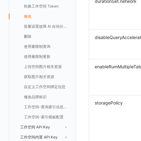
durationSet.network
数据分流
自建基础设施部署
LDAP 单点登录
模版管理
切换域名
OpenSearch
数据断档问题排查
资源、系统要求
修改品牌标识
删除
轮换工作空间 Token
快照管理
智能巡检
字段管理
自定义等级 添加
故障操作记录 查询
创建默认类型索引
修改
新建
获取日志 Schema 信息
修改
删除 RUM 配置
分片上传初始化
修改
获取
列出
创建
快速列出 LLM 配置
删除自动发现配置
统一目录实体字段值数量统计
数据聚合和采样
单机环境部署
字段管理
切换日志引擎
阿里云部署手册
集成中的 DataWay 列表为空
OIDC 单点登录自定义域名替换操作步骤（已不再推荐）
自建基础设施部署手册
修改
DQL 数据查询
静默配置
全局标签
列出
自定义等级 修改
附件上传
统一目录实体类型列表
修改默认类型索引配置
删除
新建单个数据访问规则
获取日志索引列表
禁用/启用
上传单个分片
禁用/启用
删除
获取
获取
列出
列出 LLM 配置
列出
设置管理
切换时序引擎
数据写入延迟如何处理
聚合
华为云部署手册
资源、系统要求
资源、系统要求
自定义 OIDC 接入（部署版）
批量设置故障 AI 自动分析配置
Func 函数
告警策略
成员管理
新建
DQL 数据异步查询
自定义等级 删除
附件删除
统一目录实体类型详情
绑定索引
创建数据查询任务
修改
删除
列出已上传的分片列表
创建多步拨测任务
新建
新建
列出
获取
列出
获取 LLM 配置
获取
列出
获取日志索引 Tags 信息
切换拨测中心
可用性监测故障排查
采样
基础设施部署
离线部署
删除
disableQueryAccelerat
账单分析
通知对象管理
角色管理
分享
DQL 数据查询(旧版)
列出
默认配置状态 获取
附件下载
统一目录实体类型创建
绑定索引配置修改
获取数据查询任务结果
修改单个数据访问规则
列出文件树
修改多步拨测任务
导出
修改
创建
创建
alert-policy
添加 LLM 配置
新增
获取
workspace-member
获取非日志文本数据 Schema 信息
应用镜像获取
代理
创建了Dataway前台看不到
华为云更改 OpenSearch 磁盘类型
使用量限制查询
免登录 Token
API Key 管理
删除
DQL 数据查询
执行外部函数
获取账单计费项消费累计
默认配置状态修改
统一目录实体类型修改
启用/禁用 索引配置
启用/禁用
合并分片生成文件
列出
导入
删除
修改
修改
自定义通知日期
列出
修改 LLM 配置
修改
新建
角色权限
列出
列出
成员列出
获取非日志文本数据 Tags 信息
配置数据转发
创建拨测节点报错
NFS
使用量限制更新
图表图片
黑名单
取消快照/图表分享
同组织 Trace 查询
获取账单信息
附件上传
统一目录实体类型删除
删除索引
删除
取消一个分片上传事件
获取
修改
批量删除
禁用
禁用
创建
删除 LLM 配置
删除
修改
团队管理
获取
列出
列出
邀请成员
列出权限信息
生成 token（旧接口，将于 2026-05-31 下架）
创建(该接口于 2025-12-30 日下架,推荐使用 v2版接口)
离线环境模版更新
指标查询报错
Ingress-Nginx
enableRumMultipleTab
上传空间图片相关资源
Pipelines
获取账户余额
生成认证 code
获取时序趋势图
附件删除
上传单个文件内容
官方节点列出
替换导入
禁用/启用
启用
启用
获取
删除
SSO 管理
新建
获取
列出
创建 v2
创建
添加成员(部署版)
列出
管理空间索引配置
部署版kodo版本过期
Kubernetes Storage NFS
获取图片相关资源
数据访问
附件下载
删除
批量禁用/启用
删除
删除
修改
导出
修改
删除
获取
列出
获取
获取
删除成员
获取
sso(2026年05月31日下架)
作废 token（旧接口，将于 2026-05-31 下架）
配置 kodo-inner 查询并发数
通过 iframe 实现页面嵌套
Kubernetes Storage OpenEBS
自定义工作空间绑定信息
敏感数据脱敏
作废认证 code
启用/禁用
批量删除
删除
导入
删除
验证
新建
新建
列出
修改
删除
sso
获取 SSO 配置
批量开启关闭成员个人 API Key
修改(该接口于 2025-12-30 日下架,推荐使用 v2版接口)
观测云集群备份和恢复
Kubernetes
修改品牌标识
工作空间
批量删除
新建
修改
获取
获取
列出
修改 v2
删除
修改成员
新建
映射规则
SSO 配置 列出
获取 SSO 配置
storagePolicy
可靠性验证
MySQL
工作空间-查询索引信息列表
工作空间自定义配置
删除
修改
新建
获取
新建
删除
修改
新建 SSO 配置
列出 SSO 配置
获取映射规则列表
自定义映射规则(部署版)
日志引擎
Studio 自观测配置与指标说明
工作空间-索引模板配置
属性声明
导入
删除
新建单个数据访问规则
新建
修改
索引关键字段获取
更新 SSO 配置
新建 SSO 配置
新建映射规则
添加映射配置
自定义前端配色
Doris
工作空间 API Key
跨空间授权
导出
启用/禁用
修改
修改
工作空间资源导出
索引关键字段修改
获取
删除 SSO 配置
更新 SSO 配置
修改映射规则
修改映射配置
自定义前端语言
OpenSearch 高可用
工作空间内置 API Key
新建
跨站点授权
启用/禁用
导入
修改单个数据访问规则
启用/禁用
索引加速字段配置修改
修改
列出
删除 SSO 配置
删除映射规则
自定义映射规则列出
工作空间资源任务状态查询
获取 SSO 映射列表