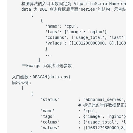
SourceMap
分享管理
监控
DataKit清单
自定义环境变量
跨工作空间授权
LLM监测
其他
字段展示权限
管理
敏感数据扫描
快照管理
实验室
DQL 数据查询
SSO 管理
Func 函数
支持中心
账单分析
免登录 Token
图表图片