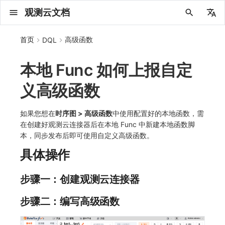
观测云文档
中文
首页
高级函数
DQL
English
本地 Func 如何上报自定
2025 年
概念先解
注册免费版
安装并使用 DataKit
更新日志
PromQL 快速上手
管理 Pipelines
仪表板
创建/编辑笔记
所有事件
创建错误投递规则
创建 Issue
故障列表
主机
新建实体对象
指标采集
日志采集
数据采集
Web
拨测任务
新建检测规则
数据采集
监控器
账号设置
应用列表
查看器
Obsy Copilot
Agent 管理
OWL CLI
公共请求参数
Func 托管版
数据存储策略
费用结算方式
名词解释
发布历史
公共请求参数
关于内置角色的说明
观测云商业版订阅协议
从官网注册商业版
在 Linux 上安装
2025
主机安装
服务管理
主配置
HTTP API
快速开始
列表管理
图表类型
变量查询
快速搭建
绑定内置视图
等级定义
等级定义
类型
总览
数据上报
日志列表
日志索引
关联 Web 应用访问
性能指标
手动安装
Web 应用接入
更新日志
更新日志
更新日志
更新日志
更新日志
更新日志
更新日志
快速开始
更新日志
快速开始
快速开始
Session（会话）
Web
会话热图
SourceMap 配置
数据拦截与修改
API 拨测
官方检测库
语法
官方模板库
应用智能检测
新建 SLO
新建告警策略
钉钉机器人
关键指标
邀请成员
权限清单
Open API
新建转发规则
模版库
创建扫描规则
SAML
Status Page
新建 Agent 监测应用
搜索
保存快照
可观测分析
Agent 创建
手动安装
快速开始
仪表板
未恢复事件列出
频道
故障列表
错误中心
基础设施
实体列表
聚类查询
获取指标集相关信息
应用
拨测任务
监控器
应用
字段管理
列出
DQL 数据异步查询
列出
获取账单计费项消费累计
获取时序趋势图
AWS
一般图表数据返回
基础
计费产生逻辑
费用中心账号结算
注册与版本
2025 年
部署必读
如何开始
部署配置手册
计量数据结构与使用
列出
列出
列出
列出
新建
初始化并获取
列出
获取
列出
有效的等级列表
模版-列出
DQL数据查询
添加映射配置
标识ID导入
apm 服务列出
在线 Datakit 列表
义高级函数
2024 年
客户价值
注册商业版
快速创建仪表板
DataKit 安装
Pipeline 手册
可视化图表
Chart Block 配置说明
未恢复事件
错误列表
管理 Issue
故障详情
容器
实体列表
指标分析
浏览器日志采集
服务
小程序
概览
管理检测规则
查看器
智能监控
偏好设置
查看器
快照
套餐与积分
我的任务
OWL MCP Server
公共响应结构
云账号管理
商业版
常见问题
登录方式
私有化版本说明
公共响应结构
未恢复事件查询
观测云专属版订阅协议
从云厂商注册商业版
在 Windows 上安装
2021~2024
容器安装
状态查看
采集器配置
文档撰写
基础和原理
页面管理
图表配置
对象映射
列表管理
Issue 发现
等级映射
分析看板
拓扑
日志详情
原生直写索引
配置应用性能监测采样
服务拓扑
自动注入
前端框架插件接入
应用接入
快速开始
迁移指南
快速开始
快速开始
快速开始
快速开始
应用接入
快速开始
应用接入
应用接入
View（页面）
移动端
漏斗分析
脚本上传 sourcemap
页面性能
网络路径拨测
自定义创建
内置函数
检测规则
云账单智能监控
管理 SLO
管理告警策略
企业微信机器人
功能菜单
常见问题
管理转发规则
管理扫描规则
OIDC
工单管理
新建 LLM 监测应用
筛选
分享快照
数据检索
Agent 容器安装
自动安装
工具清单
仪表板轮播
获取事件内容
Issue
值班
错误中心规则
资源目录
拓扑图
索引
聚合生成指标
SourceMap
自建节点管理
SLO
全局标签
新建
DQL 数据查询(旧版)
执行外部函数
获取账单信息
生成认证 code
阿里云
拓扑图数据返回
云同步脚本集
计费价格明细
阿里云账号结算
结算与账单
2024 年
如何申请 License
升级商业版
运维FAQ
获取
创建
添加成员
创建
获取
修改
修改ISSUE
创建
模版-获取模版详情
修改映射配置
service map
2023 年
版本区分
开始使用监控器
DataKit 使用
视图变量
变更事件
错误规则详情
分析看板
故障分析看板
进程
实体详情
指标管理
小程序日志采集
分析看板
Android
查看器
信号
概览
SLO
其他设置
分析看板
自动化
故障排查
接口签名认证
外部数据源
企业版
账户概览
产品部署
签名认证
拓扑图图表接口
观测云免费版订阅协议
在 macOS 上安装
批量安装
更新
选举配置
Platypus 语法
图表查询
页面管理
通知策略
故障自动分析
网络流
外部索引
应用性能监测关联日志
服务详情
查看器
SSR 框架下接入
远程配置与强制采样
应用接入
快速开始
应用接入
应用接入
应用接入
应用接入
配置说明
应用接入
配置说明
配置说明
Resource（资源）
Webpack 上传 sourcemap
内容安全策略
多步拨测
自定义模板库
主机智能检测
SLO 详情
告警聚合通知模板
飞书机器人
日志延迟可见
FAQ
角色映射
时间控件
资源生成
Agent 服务运维
快速开始
笔记
手动恢复事件
日程
配置管理
数据转发
智能巡检
成员管理
分享
DQL 数据查询
获取账户余额
华为云
亚马逊云账号结算
2023 年
基础设施部署
SSO 管理
使用FAQ
新增
获取
修改
获取
修改
列出
修改
模版-导入自定义系统模版
映射配置列出
如果您想在
时序图 > 高级函数
中使用配置好的本地函数，需
在创建好观测云连接器后在本地 Func 中新建本地函数脚
2022 年
常见问题
开启 APM 链路追踪
DataKit 配置
报告
智能监控事件
常见问题
日程
值班
数据库
实体类型管理
生成指标
日志查看器
链路
iOS/tvOS/macOS
自建节点管理
执行日志
静默管理
空间设置
任务接入
更新日志
使用限制
脚本市场
常见问题
支持中心
开始使用
前台账号
单位说明
观测云 SaaS 服务等级协议
在 Kubernetes 上安装
离线安装
DQL 查询
代理配置
内置函数
图表 JSON
故障聚合规则
设备
Electron 应用接入
基于 Uniapp 开发框架的小程序接入
配置说明
应用接入
配置说明
配置说明
配置说明
配置说明
高级场景
配置说明
高级场景
高级场景
Action（操作）
Vite 上传 sourcemap
浏览器拨测
监控器列表
Kubernetes 智能检测
Webhook 自定义
常见问题
维度分析
知识服务
Agent 正向代理配置
工具清单
新版笔记
创建事件
配置管理
数据访问
静默配置
角色管理
删除
同组织 Trace 查询
作废认证 code
腾讯云
华为云账号结算
2022 年
开始安装
管理后台手册
升级观测云
修改
修改
更换空间拥有者
轮换工作空间 Token
列出
批量删除
管理工作空间
模版-删除自定义模版
删除映射配置
本，同步发布后即可使用自定义高级函数。
具体操作
2021 年
DataKit 开发手册
笔记
事件详情
配置管理
配置管理
网络
全景拓扑图
常见问题
BPF 网络日志
错误追踪
HarmonyOS
常见问题
Arbiter
告警策略
MFA 管理
用量统计
请求示例
账单管理
运维手册
管理后台账号
飞书 SSO（OIDC）配置说明
法律声明
以 Kubernetes helm 方式安装
其它命令
DataKit Operator
附加功能
图表链接
Webhook配置
网络路径
采集数据说明
应用数据采集
高级场景
配置说明
高级场景
高级场景
高级场景
高级场景
应用数据采集
框架接入
应用数据采集
故障排查
Long Task（长任务）
恢复监控器
日志智能检测
简单 HTTP 请求
显示列
技能
命令参考
查看器
告警策略
API Key 管理
取消快照/图表分享
Azure
激活产品
容量规划
启用/禁用
启用/禁用
修改
删除
删除
模版-批量删除自定义模版
开关状态设置
2020 年
查看器
常见问题
常见问题
资源目录
错误追踪
Profiling
React Native
通知对象管理
属性声明
Agent 版本历史
OpenAPI SDK
账户管理
扩展使用
工作空间成员
SourceMap 分片上传
数据安全保密协议
Docker 安装
故障排查
其它配置方式
性能基准和优化
事件关联
采样配置
应用数据采集
高级场景
应用数据采集
应用数据采集
应用数据采集
应用数据采集
故障排查
高级场景
故障排查
Error（错误）
运算符
用户访问智能检测
短信
MCP 服务
内置视图
通知对象管理
黑名单
DataWay
删除
删除
批量设置故障 AI 自动分析配置
批量删除
获取开关状态信息
自定义用户访
步骤一：创建观测云连接器
2019 年
内置视图
常见问题
索引
Flutter
常见问题
字段管理
Obscli
公共错误定义
工作空间管理
工作空间
部署版跨站点授权
数据安全协议
Datakit Operator
虚拟互联网接入
用户操作 Action
故障排查
应用数据采集
故障排查
故障排查
故障排查
故障排查
应用数据采集
真值表
语音电话
消息渠道
服务管理
Pipelines
部署方案
修改品牌标识
删除
步骤二：编写高级函数
常见问题
跨工作空间索引查询
UniApp
全局标签
场景
常见问题
工作空间 API Key
同组织跨工作空间 Trace 查询
观测云费用中心用户充值协议
性能展示
自定义数据与事件
故障排查
故障排查
事件等级
Slack
Agent 协作（A2A）
服务性能
数据访问
使用量限制查询