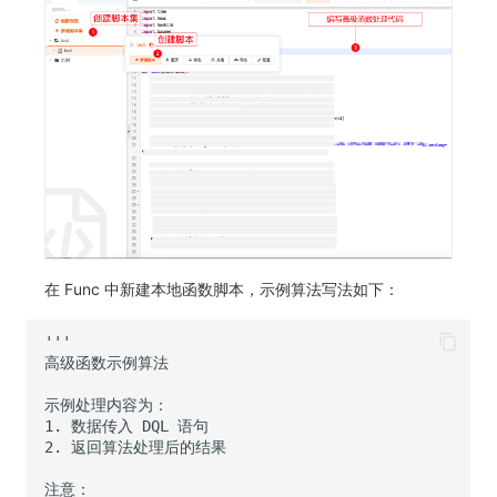
常见问题
macOS
环境变量
事件
工作空间内置 API Key
观测云费用中心服务协议
自定义 View
自定义事件通知模板
Teams
敏感数据脱敏
使用量限制更新
Windows
成员管理
异常追踪
角色管理
观测云移动应用隐私政策
Resource Hook
监控器内部原理
Telegram Bot
工作空间
上传空间图片相关资源
C++
角色管理
故障中心
Issue
观测云移动 SDK 隐私政策
WebSocket 长连接采集
工作空间自定义配置
获取图片相关资源
Unity
API Keys 管理
错误中心
分组管理
数据处理协议（DPA）
FAQ
属性声明
自定义工作空间绑定信息
查看器
Client Token 管理
基础设施
Issue 等级
观测云账号注销须知
更新日志
跨空间授权
修改品牌标识
分析看板
黑名单
统一目录
模板管理
观测云费用中心账号注销须知
跨站点授权
工作空间-查询索引信息列表
在 Func 中新建本地函数脚本，示例算法写法如下：
会话重放
数据转发
日志
数据查询
观测云 Obsy AI 智能服务使用协议
账号管理
工作空间-索引模板配置
用户洞察
数据访问
指标
登录映射规则
数据访问
正则表达式
用户访问监测
场景-仪表板
自建追踪
审计事件
可用性监测
链路追踪