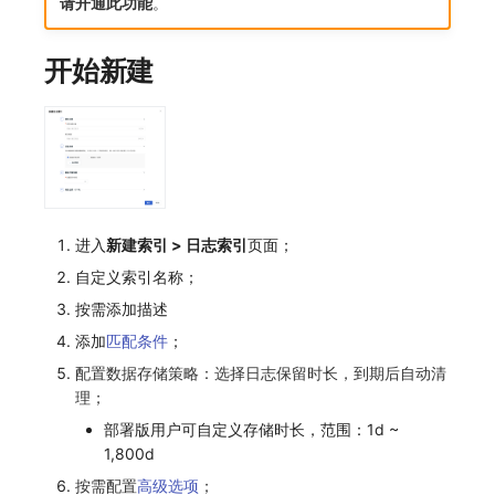
请开通此功能
。
macOS
环境变量
事件
工作空间内置 API Key
观测云费用中心服务协议
自定义 View
自定义事件通知模板
Teams
敏感数据脱敏
使用量限制更新
开始新建
Windows
成员管理
异常追踪
角色管理
观测云移动应用隐私政策
Resource Hook
监控器内部原理
Telegram Bot
工作空间
上传空间图片相关资源
C++
角色管理
故障中心
Issue
观测云移动 SDK 隐私政策
WebSocket 长连接采集
工作空间自定义配置
获取图片相关资源
Unity
API Keys 管理
错误中心
分组管理
数据处理协议（DPA）
FAQ
属性声明
自定义工作空间绑定信息
查看器
Client Token 管理
基础设施
Issue 等级
观测云账号注销须知
更新日志
跨空间授权
修改品牌标识
进入
新建索引 > 日志索引
页面；
分析看板
黑名单
统一目录
模板管理
观测云费用中心账号注销须知
跨站点授权
工作空间-查询索引信息列表
自定义索引名称；
按需添加描述
会话重放
数据转发
日志
数据查询
观测云 Obsy AI 智能服务使用协议
账号管理
工作空间-索引模板配置
添加
匹配条件
；
用户洞察
数据访问
指标
登录映射规则
配置数据存储策略：选择日志保留时长，到期后自动清
理；
数据访问
正则表达式
用户访问监测
场景-仪表板
部署版用户可自定义存储时长，范围：1d ~
1,800d
自建追踪
审计事件
可用性监测
链路追踪
按需配置
高级选项
；