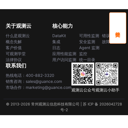
关于观测云
核心能力
什么是观测云
DataKit
可用性监测
错误中心
概念先解
集成
安全监测
故障中心
客户价值
日志
Agent 监测
可观测学堂
应用性能监测
监控
法律协议
用户访问监测
统一目录
联系我们
热线电话：400-882-3320
销售咨询：sales@guance.com
市场合作：marketing@guance.com
观测云公众号
观测云小助手
© 2013-2026 常州观测云信息科技有限公司 |
苏 ICP 备 2026042728
号-2