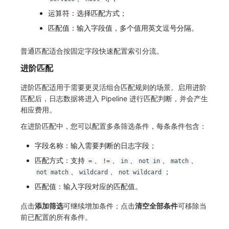
运算符：选择匹配方式；
匹配值：输入字段值，多个值用英文逗号分隔。
普通匹配适合按固定字段快速配置索引分流。
进阶匹配
进阶匹配适用于需要更灵活组合匹配规则的场景。启用进阶
匹配后，日志数据将进入 Pipeline 进行匹配判断，并会产生
相应费用。
在进阶匹配中，您可以配置多条筛选条件，每条条件包含：
字段名称：输入需要判断的日志字段；
匹配方式：支持
、
、
、
、
、
=
!=
in
not in
match
、
、
；
not match
wildcard
not wildcard
匹配值：输入字段对应的匹配值。
点击
添加筛选
可继续增加条件；点击
清空全部条件
可移除当
前已配置的所有条件。