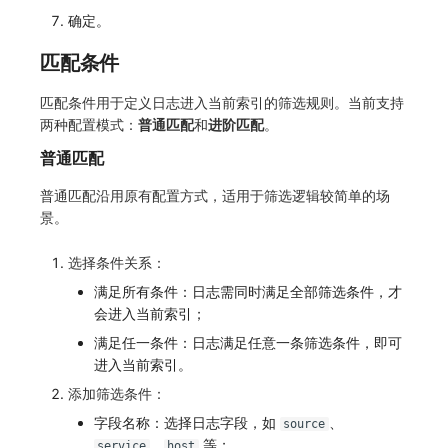
SourceMap
分享管理
监控
DataKit清单
确定。
自定义环境变量
跨工作空间授权
LLM监测
匹配条件
其他
字段展示权限
管理
匹配条件用于定义日志进入当前索引的筛选规则。当前支持
两种配置模式：
普通匹配
和
进阶匹配
。
敏感数据扫描
快照管理
普通匹配
实验室
DQL 数据查询
普通匹配沿用原有配置方式，适用于筛选逻辑较简单的场
景。
SSO 管理
Func 函数
选择条件关系：
支持中心
账单分析
满足所有条件：日志需同时满足全部筛选条件，才
免登录 Token
会进入当前索引；
满足任一条件：日志满足任意一条筛选条件，即可
图表图片
进入当前索引。
添加筛选条件：
字段名称：选择日志字段，如
、
source
、
等；
service
host