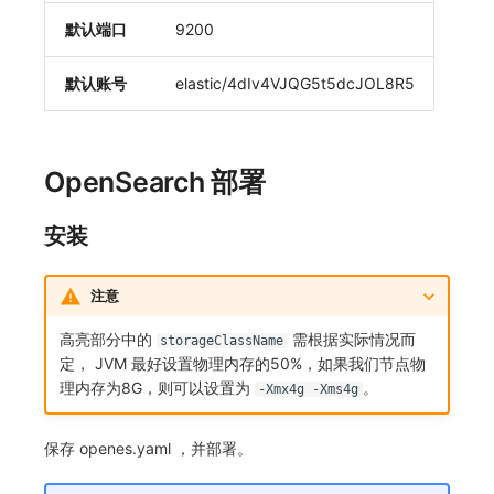
SourceMap
分享管理
监控
DataKit清单
自定义前端语言
默认端口
9200
自定义环境变量
跨工作空间授权
LLM监测
后台管理忘记admin用户密码
默认账号
elastic/4dIv4VJQG5t5dcJOL8R5
其他
字段展示权限
管理
使用阿里云 ECI 弹性伸缩 kodo-x
敏感数据扫描
快照管理
Kodo-X 拆分
OpenSearch 部署
实验室
DQL 数据查询
切换 HTTPS 访问
安装
SSO 管理
Func 函数
短信模板配置说明
注意
支持中心
账单分析
统一目录全景拓扑图配置说明
高亮部分中的
需根据实际情况而
storageClassName
免登录 Token
定， JVM 最好设置物理内存的50%，如果我们节点物
理内存为8G，则可以设置为
。
-Xmx4g -Xms4g
图表图片
保存 openes.yaml ，并部署。