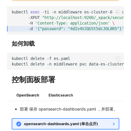
kubectl
exec
-ti
-n
middleware
es-cluster-0
--
curl
-XPUT
"http://localhost:9200/_xpack/security
-H
'Content-Type: application/json'
\
-d
'{"password": "4dIv4VJQG5t5dcJOL8R5"}'
如何卸载
kubectl
delete
-f
kubectl
delete
-n
middleware
pvc
控制面板部署
OpenSearch
Elasticsearch
部署 保存 opensearch-dashboards.yaml ，并部署。
opensearch-dashboards.yaml (单击点开)