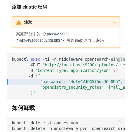
添加 elastic 密码
注意
高亮部分中的
{"password":
可以修改你自己密码
"4dIv4VJQG5t5dcJOL8R5"}
kubectl
exec
-ti
-n
middleware
opensearch-single-0
-XPUT
"http://localhost:9200/_plugins/_secur
-H
'Content-Type: application/json'
\
-d
'{
            "password": "4dIv4VJQG5t5dcJOL8R5",
            "opendistro_security_roles": ["all_acce
        }'
如何卸载
kubectl
delete
-f
kubectl
delete
-n
middleware
pvc