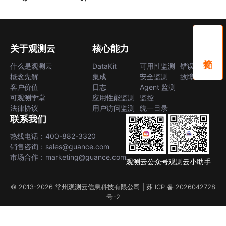
关于观测云
核心能力
什么是观测云
DataKit
可用性监测
错误中心
概念先解
集成
安全监测
故障中心
客户价值
日志
Agent 监测
可观测学堂
应用性能监测
监控
法律协议
用户访问监测
统一目录
联系我们
热线电话：400-882-3320
销售咨询：sales@guance.com
市场合作：marketing@guance.com
观测云公众号
观测云小助手
© 2013-2026 常州观测云信息科技有限公司 |
苏 ICP 备 2026042728
号-2