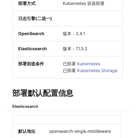
部署方式
Kubernetes 容器部署
常见问题
macOS
环境变量
事件
工作空间内置 API Key
观测云费用中心服务协议
自定义 View
自定义事件通知模板
Teams
敏感数据脱敏
切换拨测中心
创建拨测节点报错
使用量限制更新
日志引擎(二选一)
Windows
成员管理
异常追踪
角色管理
观测云移动应用隐私政策
Resource Hook
监控器内部原理
Telegram Bot
工作空间
华为云更改 OpenSearch 磁盘类型
指标查询报错
上传空间图片相关资源
OpenSearch
版本：2.4.1
C++
角色管理
故障中心
Issue
观测云移动 SDK 隐私政策
WebSocket 长连接采集
工作空间自定义配置
配置数据转发
部署版kodo版本过期
获取图片相关资源
Elasticsearch
版本：7.13.2
Unity
API Keys 管理
错误中心
分组管理
数据处理协议（DPA）
FAQ
属性声明
离线环境模版更新
配置 kodo-inner 查询并发数
自定义工作空间绑定信息
查看器
Client Token 管理
基础设施
Issue 等级
观测云账号注销须知
更新日志
跨空间授权
管理空间索引配置
修改品牌标识
部署前提条件
已部署
Kubernetes
已部署
Kubernetes Storage
分析看板
黑名单
统一目录
模板管理
观测云费用中心账号注销须知
跨站点授权
通过 iframe 实现页面嵌套
工作空间-查询索引信息列表
会话重放
数据转发
日志
数据查询
观测云 Obsy AI 智能服务使用协议
账号管理
观测云集群备份和恢复
工作空间-索引模板配置
部署默认配置信息
用户洞察
数据访问
指标
登录映射规则
可靠性验证
Elasticsearch
数据访问
正则表达式
用户访问监测
场景-仪表板
Studio 自观测配置与指标说明
自建追踪
审计事件
可用性监测
链路追踪
自定义前端配色
默认地址
opensearch-single.middleware