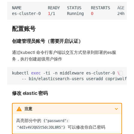
NAME
READY
STATUS
RESTARTS
es-cluster-0
1
/1
Running
0
配置账号
创建管理员账号（需要开启认证）
通过kubectl 命令行客户端以交互方式登录到部署的es服
务，执行创建超级用户操作
kubectl
exec
-ti
-n
middleware
es-cluster-0
\
--
bin/elasticsearch-users
useradd
copriwolf
-p
修改 elastic 密码
注意
高亮部分中的
{"password":
可以修改你自己密码
"4dIv4VJQG5t5dcJOL8R5"}