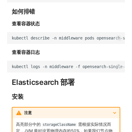
如何排错
查看容器状态
kubectl
describe
-n
middleware
pods
查看容器日志
kubectl
logs
-n
middleware
-f
opensearch-single-0
-
Elasticsearch 部署
安装
注意
高亮部分中的
需根据实际情况而
storageClassName
定，JVM 最好设置物理内存的50%，如果我们节点物