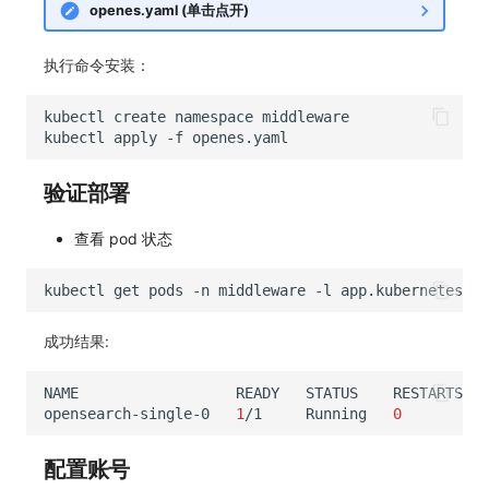
openes.yaml (单击点开)
执行命令安装：
kubectl
create
namespace
kubectl
apply
-f
验证部署
查看 pod 状态
kubectl
get
pods
-n
middleware
-l
app.kubernetes.io
成功结果:
NAME
READY
STATUS
RESTARTS
opensearch-single-0
1
/1
Running
0
配置账号