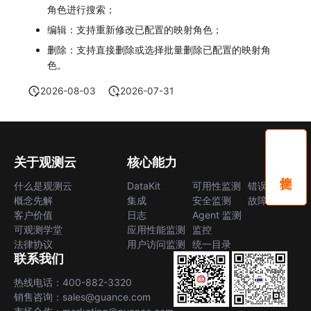
SourceMap
分享管理
监控
DataKit清单
自定义前端语言
角色进行搜索；
编辑：支持重新修改已配置的映射角色；
自定义环境变量
跨工作空间授权
LLM监测
后台管理忘记admin用户密码
删除：支持直接删除或选择批量删除已配置的映射角
色。
其他
字段展示权限
管理
使用阿里云 ECI 弹性伸缩 kodo-x
2026-08-03
2026-07-31
敏感数据扫描
快照管理
Kodo-X 拆分
实验室
DQL 数据查询
切换 HTTPS 访问
SSO 管理
Func 函数
短信模板配置说明
关于观测云
核心能力
什么是观测云
DataKit
可用性监测
错误中心
支持中心
账单分析
统一目录全景拓扑图配置说明
概念先解
集成
安全监测
故障中心
客户价值
日志
Agent 监测
免登录 Token
可观测学堂
应用性能监测
监控
法律协议
用户访问监测
统一目录
图表图片
联系我们
热线电话：400-882-3320
销售咨询：sales@guance.com