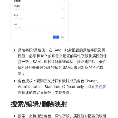
常见问题
macOS
环境变量
事件
工作空间内置 API Key
观测云费用中心服务协议
自定义 View
自定义事件通知模板
Teams
敏感数据脱敏
切换拨测中心
创建拨测节点报错
使用量限制更新
Windows
成员管理
异常追踪
角色管理
观测云移动应用隐私政策
Resource Hook
监控器内部原理
Telegram Bot
工作空间
华为云更改 OpenSearch 磁盘类型
指标查询报错
上传空间图片相关资源
C++
角色管理
故障中心
Issue
观测云移动 SDK 隐私政策
WebSocket 长连接采集
工作空间自定义配置
配置数据转发
部署版kodo版本过期
获取图片相关资源
Unity
API Keys 管理
错误中心
分组管理
数据处理协议（DPA）
FAQ
属性声明
离线环境模版更新
配置 kodo-inner 查询并发数
自定义工作空间绑定信息
属性字段/属性值：在 SAML 映射配置的属性字段及属
查看器
Client Token 管理
基础设施
Issue 等级
观测云账号注销须知
更新日志
跨空间授权
管理空间索引配置
修改品牌标识
性值，必须和 IdP 的账号上配置的属性字段及属性值保
持一致，SAML 映射才能验证成功，验证成功后，会在
分析看板
黑名单
统一目录
模板管理
观测云费用中心账号注销须知
跨站点授权
通过 iframe 实现页面嵌套
工作空间-查询索引信息列表
IdP 账号登录时为账号赋予 SAML 映射对应的角色权
限；
会话重放
数据转发
日志
数据查询
观测云 Obsy AI 智能服务使用协议
账号管理
观测云集群备份和恢复
工作空间-索引模板配置
角色授权：观测云支持四种默认成员角色 Owner、
Administrator、Standard 和 Read-only；或在
角色管
用户洞察
数据访问
指标
登录映射规则
可靠性验证
理
创建的自定义角色；支持多选。
数据访问
正则表达式
用户访问监测
场景-仪表板
Studio 自观测配置与指标说明
搜索/编辑/删除映射
自建追踪
审计事件
可用性监测
链路追踪
自定义前端配色
搜索：支持通过角色、属性字段、属性值对配置的映射