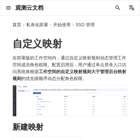
观测云文档
中文
首页
私有化部署
开始使用
SSO 管理
English
自定义映射
2025 年
概念先解
注册免费版
安装并使用 DataKit
更新日志
DQL 查询入口
管理 Pipelines
仪表板
创建/编辑笔记
所有事件
创建错误投递规则
创建 Issue
故障列表
主机
新建实体对象
指标采集
日志采集
数据采集
Web
拨测任务
新建检测规则
数据采集
监控器
账号设置
应用列表
查看器
Obsy Copilot
Agent 管理
OWL CLI
公共请求参数
Func 托管版
数据存储策略
费用结算方式
名词解释
2025 年
部署必读
工作空间管理
部署配置手册
计量数据结构与使用
公共请求参数
关于内置角色的说明
观测云商业版订阅协议
从官网注册商业版
在 Linux 上安装
2025
主机安装
服务管理
主配置
HTTP API
DBSCAN
PromQL 快速上手
快速开始
列表管理
图表类型
变量查询
快速搭建
绑定内置视图
等级定义
等级定义
类型
总览
数据上报
日志列表
日志索引
关联 Web 应用访问
性能指标
手动安装
Web 应用接入
更新日志
更新日志
更新日志
更新日志
更新日志
更新日志
更新日志
快速开始
更新日志
快速开始
快速开始
Session（会话）
Web
会话热图
SourceMap 配置
数据拦截与修改
API 拨测
官方检测库
语法
官方模板库
应用智能检测
新建 SLO
新建告警策略
钉钉机器人
关键指标
邀请成员
权限清单
Open API
新建转发规则
模版库
创建扫描规则
SAML
Status Page
新建 Agent 监测应用
搜索
保存快照
可观测分析
Agent 创建
手动安装
快速开始
仪表板
未恢复事件列出
频道
故障列表
错误中心
基础设施
实体列表
聚类查询
获取指标集相关信息
应用
拨测任务
监控器
应用
字段管理
列出
DQL 数据异步查询
列出
获取账单计费项消费累计
获取时序趋势图
AWS
一般图表数据返回
基础
计费产生逻辑
费用中心账号结算
注册与版本
版本历史
云上基础设施部署
应用服务配置项手册
kubernetes集群
查看器报“视图模板不存在”
日志引擎容量规划
列出
列出
列出
列出
新建
初始化并获取
列出
获取
列出
有效的等级列表
模版-列出
DQL数据查询
添加映射配置
标识ID导入
apm 服务列出
在线 Datakit 列表
2024 年
客户价值
注册商业版
快速创建仪表板
DataKit 安装
DQL 函数
Pipeline 手册
可视化图表
Chart Block 配置说明
未恢复事件
错误列表
管理 Issue
故障详情
容器
实体列表
指标分析
浏览器日志采集
服务
小程序
概览
管理检测规则
查看器
智能监控
偏好设置
查看器
快照
套餐与积分
我的任务
OWL MCP Server
公共响应结构
云账号管理
商业版
常见问题
登录方式
2024 年
如何申请 License
用户管理
运维FAQ
公共响应结构
未恢复事件查询
观测云专属版订阅协议
从云厂商注册商业版
在 Windows 上安装
2021~2024
容器安装
状态查看
采集器配置
文档撰写
本地 Func 如何上报自定义高级函数
基础和原理
页面管理
图表配置
对象映射
列表管理
Issue 发现
等级映射
分析看板
拓扑
日志详情
原生直写索引
配置应用性能监测采样
服务拓扑
自动注入
前端框架插件接入
应用接入
快速开始
迁移指南
快速开始
快速开始
快速开始
快速开始
应用接入
快速开始
应用接入
应用接入
View（页面）
移动端
漏斗分析
脚本上传 sourcemap
页面性能
网络路径拨测
自定义创建
内置函数
检测规则
云账单智能监控
管理 SLO
管理告警策略
企业微信机器人
功能菜单
常见问题
管理转发规则
管理扫描规则
OIDC
工单管理
新建 LLM 监测应用
筛选
分享快照
数据检索
Agent 容器安装
自动安装
工具清单
仪表板轮播
获取事件内容
Issue
值班
错误中心规则
资源目录
拓扑图
索引
聚合生成指标
SourceMap
自建节点管理
SLO
全局标签
新建
DQL 数据查询(旧版)
执行外部函数
获取账单信息
生成认证 code
阿里云
拓扑图数据返回
云同步脚本集
计费价格明细
阿里云账号结算
结算与账单
Dataway 安装使用
自建基础设施部署
APM 服务拓扑跨空间配置说明
观测云底座
日志引擎存储空间不足
获取
创建
添加成员
创建
获取
修改
修改ISSUE
创建
模版-获取模版详情
修改映射配置
service map
在部署版的工作空间内，通过自定义映射规则动态管理工作
空间成员角色权限。配置启用后，用户通过单点登录入口访
2023 年
版本区分
开始使用监控器
DataKit 使用
高级函数
视图变量
变更事件
错误规则详情
分析看板
故障分析看板
进程
实体详情
指标管理
小程序日志采集
分析看板
Android
查看器
信号
概览
SLO
其他设置
分析看板
自动化
故障排查
接口签名认证
外部数据源
企业版
账户概览
2023 年
基础设施部署
菜单管理
使用FAQ
签名认证
拓扑图图表接口
观测云免费版订阅协议
在 macOS 上安装
批量安装
更新
选举配置
Platypus 语法
图表查询
页面管理
通知策略
故障自动分析
网络流
外部索引
应用性能监测关联日志
服务详情
查看器
SSR 框架下接入
远程配置与强制采样
应用接入
快速开始
应用接入
应用接入
应用接入
应用接入
配置说明
应用接入
配置说明
配置说明
Resource（资源）
Webpack 上传 sourcemap
内容安全策略
多步拨测
自定义模板库
主机智能检测
SLO 详情
告警聚合通知模板
飞书机器人
日志延迟可见
FAQ
角色映射
时间控件
资源生成
Agent 服务运维
快速开始
笔记
手动恢复事件
日程
配置管理
数据转发
智能巡检
成员管理
分享
DQL 数据查询
获取账户余额
华为云
亚马逊云账号结算
数据分流
单机环境部署
开启自身的可观测
Doris
监控器问题排查
新增
获取
修改
获取
修改
列出
修改
模版-导入自定义系统模版
映射配置列出
问系统将根据
工作空间的自定义映射规则大于管理后台映射
规则
的优先级顺序动态分配角色权限。
2022 年
常见问题
开启 APM 链路追踪
DataKit 配置
DQL VS 其它查询语言
报告
智能监控事件
常见问题
日程
值班
数据库
实体类型管理
生成指标
日志查看器
链路
iOS/tvOS/macOS
自建节点管理
执行日志
静默管理
空间设置
任务接入
更新日志
使用限制
脚本市场
常见问题
支持中心
2022 年
开始安装
模版管理
升级观测云
前台账号
单位说明
观测云 SaaS 服务等级协议
在 Kubernetes 上安装
离线安装
DQL 查询
代理配置
内置函数
图表 JSON
故障聚合规则
设备
Electron 应用接入
基于 Uniapp 开发框架的小程序接入
配置说明
应用接入
配置说明
配置说明
配置说明
配置说明
高级场景
配置说明
高级场景
高级场景
Action（操作）
Vite 上传 sourcemap
浏览器拨测
监控器列表
Kubernetes 智能检测
Webhook 自定义
常见问题
维度分析
知识服务
Agent 正向代理配置
工具清单
新版笔记
创建事件
配置管理
数据访问
静默配置
角色管理
删除
同组织 Trace 查询
作废认证 code
腾讯云
华为云账号结算
数据聚合和采样
域名访问修改成IP访问
GuanceDB
数据断档问题排查
修改
修改
更换空间拥有者
轮换工作空间 Token
列出
批量删除
管理工作空间
模版-删除自定义模版
删除映射配置
2021 年
DataKit 开发手册
笔记
事件详情
配置管理
配置管理
网络
全景拓扑图
常见问题
BPF 网络日志
错误追踪
HarmonyOS
常见问题
Arbiter
告警策略
MFA 管理
用量统计
请求示例
账单管理
激活产品
字段管理
容量规划
管理后台账号
飞书 SSO（OIDC）配置说明
法律声明
以 Kubernetes helm 方式安装
其它命令
DataKit Operator
附加功能
图表链接
Webhook配置
网络路径
采集数据说明
应用数据采集
高级场景
配置说明
高级场景
高级场景
高级场景
高级场景
应用数据采集
框架接入
应用数据采集
故障排查
Long Task（长任务）
恢复监控器
日志智能检测
简单 HTTP 请求
显示列
技能
命令参考
查看器
告警策略
API Key 管理
取消快照/图表分享
Azure
配置邮件服务
OpenSearch
集成中的 DataWay 列表为空
启用/禁用
启用/禁用
修改
删除
删除
模版-批量删除自定义模版
开关状态设置
2020 年
查看器
常见问题
常见问题
资源目录
错误追踪
Profiling
React Native
通知对象管理
属性声明
Agent 版本历史
OpenAPI SDK
账户管理
DataWay
设置管理
工作空间成员
SourceMap 分片上传
数据安全保密协议
Docker 安装
故障排查
其它配置方式
性能基准和优化
事件关联
采样配置
应用数据采集
高级场景
应用数据采集
应用数据采集
应用数据采集
应用数据采集
故障排查
高级场景
故障排查
Error（错误）
运算符
用户访问智能检测
短信
MCP 服务
内置视图
通知对象管理
黑名单
切换域名
数据写入延迟如何处理
删除
删除
批量设置故障 AI 自动分析配置
批量删除
获取开关状态信息
自定义用户访
2019 年
内置视图
常见问题
索引
Flutter
常见问题
字段管理
Obscli
公共错误定义
工作空间管理
部署方案
工作空间
部署版跨站点授权
数据安全协议
Datakit Operator
虚拟互联网接入
用户操作 Action
故障排查
应用数据采集
故障排查
故障排查
故障排查
故障排查
应用数据采集
真值表
语音电话
消息渠道
服务管理
Pipelines
切换日志引擎
可用性监测故障排查
修改品牌标识
删除
新建映射
常见问题
跨工作空间索引查询
UniApp
全局标签
场景
常见问题
工作空间 API Key
同组织跨工作空间 Trace 查询
观测云费用中心用户充值协议
性能展示
自定义数据与事件
故障排查
故障排查
事件等级
Slack
Agent 协作（A2A）
服务性能
数据访问
切换时序引擎
创建了Dataway前台看不到
使用量限制查询