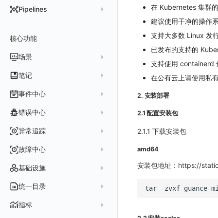
DataKit 开发手册
批量安装
状态查看
主配置
Kubernetes
DQL 查询入口
在 Kubernetes 
Pipelines
在 AWS 云市场开通
Docker 安装
离线安装
更新
采集器配置
HTTP API
Helm
建议使用干净的操作系统
DQL 函数
管理 Pipelines
在华为云云商店购买
Datakit Operator
DQL 查询
选举配置
文档撰写
Docker
支持大多数 Linux 发行版
核心功能
高级函数
Pipeline 手册
在微软云云商店购买
已发布的支持的 Kuber
其它命令
代理配置
AWS ECS Fargate
DQL VS 其它查询语言
DBSCAN
场景
快速开始
支持使用 containe
故障排查
DataKit Operator
AWS EKS
PromQL 快速上手
本地 Func 如何上报自定义高级函数
基础和原理
仪表板
笔记
在公有云上请使用私有 
虚拟互联网接入
其它配置方式
GCP GKE Autopilot
无数据排查
更新日志
Platypus 语法
各数据类别数据处理
可视化图表
列表管理
创建/编辑笔记
事件中心
2. 安装部署
性能展示
Bug Report 分析
阿里云接入
Asyncprofile
配置综述
内置函数
Grok 模式
视图变量
页面管理
图表类型
Chart Block 配置说明
所有事件
错误中心
Datakit Metrics
华为云接入
DDTrace
DCA
2.1 配置安装包
附加功能
报告
图表配置
变量查询
历史版本
时序图
未恢复事件
AWS 接入
Flameshot
Git
创建错误投递规则
异常追踪
2.1.1 下载安装包
性能基准和优化
Reference Table
笔记
图表查询
对象映射
柱状图
变更事件
logfwd
配置中心支持
错误列表
创建 Issue
故障中心
amd64
Offload
查看器
图表 JSON
饼图
简单查询
智能监控事件
logging
错误规则详情
管理 Issue
安装包地址：https://static
故障列表
内置视图
图表链接
快速搭建
概览图
表达式查询
基础设施
事件详情
pyspy
常见问题
分析看板
故障详情
常见问题
事件关联
列表管理
绑定内置视图
排行榜
DQL 查询
默认链接
主机
统一目录
常见问题
tar
-zvxf
日程
故障分析看板
页面管理
表格图
PromQL 查询
自定义链接
容器
新建实体对象
指标
配置管理
值班
中国地图
数据源查询
场景示例
进程
类型
实体列表