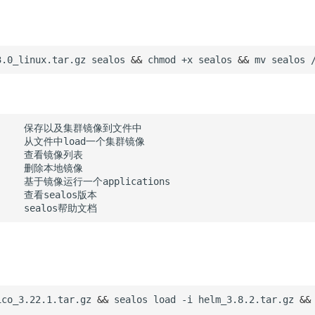
3.0_linux.tar.gz
sealos
&&
chmod
+x
sealos
&&
mv
sealos
ico_3.22.1.tar.gz
&&
sealos
load
-i
helm_3.8.2.tar.gz
&&