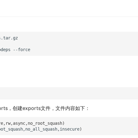
odeps
xports，创建exports文件，文件内容如下：
re,rw,async,no_root_squash)
oot_squash,no_all_squash,insecure
)