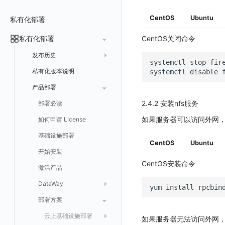
常见问题
费用中心账号结算
名词解释
跨工作空间授权
数据转发至 Kafka 消息队列
场景
Azure
表格图
如何开启
常见问题
计费价格明细
CentOS
Ubuntu
私有化部署
阿里云账号结算
注册与版本
登录方式
字段展示权限
数据转发至火山引擎 TOS
事件
仪表板
脚本清单
亚马逊云账号结算
结算与账单
私有化部署
账户概览
CentOS关闭命令
敏感数据扫描
数据转发至谷歌云 GCS
异常追踪
仪表板轮播
未恢复事件列出
创建
常见问题
阿里云
华为云账号结算
支持中心
发布历史
实验室
创建扫描规则
故障中心
笔记
获取事件内容
频道
获取
列出
systemctl
stop
AWS
云监控（指标数据）
为云资源上报数据添加额外的 Tags
账单管理
私有化版本说明
2025 年
systemctl
disable
SSO 管理
管理扫描规则
自定义新建
错误中心
新版笔记
手动恢复事件
Issue
故障列表
删除
获取
列出
列出
华为云
注意事项
AWS 客户端的多种认证方式
账户管理
产品部署
2024 年
支持中心
SAML
官方规则库
基础设施
查看器
创建事件
日程
值班
错误中心
修改
新建
获取
列出
新建
列出
获取故障 AI 自动分析配置
腾讯云
云监控（指标数据）
云监控（指标数据）
工作空间管理
2.4.2 安装nfs服务
2023 年
部署必读
OIDC
Status Page
配置示例
统一目录
内置视图
配置管理
配置管理
错误中心规则
基础设施
获取
修改
删除
获取
列出
修改
获取
列出
列出
列出
设置故障 AI 自动分析配置
Azure
云监控（指标数据）
常见问题
如果服务器可以访问外网，
2022 年
如何申请 License
角色映射
工单管理
阿里云 IDaaS
日志
服务管理
资源目录
实体列表
导出
删除
导出
创建
获取
列出
删除
新建
获取
通知策略
列出
获取
等级 列出
详情
列出
获取所有 label
火山引擎
Azure 客户端授权配
基础设施部署
常见问题
Authing
指标
服务性能
拓扑图
聚类查询
导入
导入
修改
删除
获取
列出
订阅
修改
新建
Issue 发现
获取
新建
自定义等级 添加
更新
获取
修改主机 label
列出
统一目录实体列表
列出
CentOS
Ubuntu
GoogleCloud
云监控（指标数据）
云监控（指标数据）
开始安装
Azure AD
用户访问监测
索引
获取指标集相关信息
扩展信息配置
创建
删除
导出
导出
获取
列出
回复 列出
修改
新建
修改
自定义等级 修改
操作记录列表
新建
创建
统一目录实体详情
获取查询任务结果
获取
新建自动发现配置
统一目录拓扑实体字段定义
OBCloud
GCP 客户端授权配置
CentOS安装命令
激活产品
IAM Identity Center
可用性监测
数据转发
聚合生成指标
应用
修改
新建
新建
新建
获取
回复 创建
删除
修改
删除
自定义等级 删除
评论列表
修改
修改
统一目录实体导出
发送查询任务
列出
指标和标签信息获取
新增
修改自动发现配置
统一目录拓扑字段筛选项
云监控（指标数据）
云监控（指标数据）
DataWay
yum
install
rpcbin
Okta
监控
数据访问
SourceMap
拨测任务
修改
修改
修改
导出
回复 修改
故障评论 查询
默认配置状态 获取
添加评论
禁用/启用
删除
统一目录实体创建
统一目录拓扑查询
获取索引信息
列出
列出
快速列出 RUM 配置
修改
获取自动发现配置
获取指标集列表，支持搜索功能
部署方案
版本历史
Keycloak
LLM监测
自建节点管理
监控器
导入
删除
删除
回复 删除
故障评论 创建
默认配置状态修改
修改评论
删除
导出
统一目录实体修改
导出
获取
列出
新建
添加 RUM 配置
列出
创建
删除
自动发现配置列出
获取指标集 Schema 信息
Dataway 安装使用
云上基础设施部署
如果服务器无法访问外网，在
管理
SLO
应用
导出
等级 列出
回复 修改
统一目录实体删除
导入
新建
获取
获取指标 Tags 信息
获取
修改 RUM 配置
删除
删除
列出
外部事件监控器事件接受
禁用/启用自动发现配置