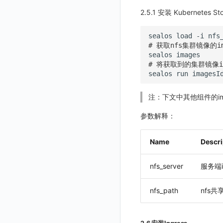
观测云费用中心账号注销须知
Kodo-X 拆分
开关状态设置
工作空间-查询索引信息列表
获取当前工作空间信息
2.5.1 安装 Kubernetes St
观测云 Obsy AI 智能服务使用协议
切换 HTTPS 访问
工作空间-索引模板配置
获取开关状态信息
获取同组织工作空间简化列表
sealos
load
-i
短信模板配置说明
轮换当前工作空间 Token
# 获取nfs集群镜像的im
sealos
统一目录全景拓扑图配置说明
# 将获取到的集群镜像id
sealos
run
imagesI
注：下文中其他组件的i
参数解释：
Name
Descri
nfs_server
服务端i
nfs_path
nfs共