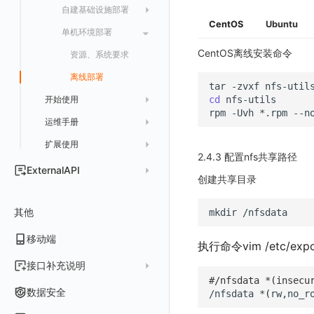
数据分流
自建基础设施部署
资源、系统要求
快照管理
智能巡检
字段管理
自定义等级 添加
故障操作记录 查询
创建默认类型索引
修改
新建
获取日志 Schema 信息
修改
删除 RUM 配置
分片上传初始化
修改
获取
列出
创建
快速列出 LLM 配置
删除自动发现配置
统一目录实体字段值数量统计
CentOS
Ubuntu
数据聚合和采样
单机环境部署
阿里云部署手册
自建基础设施部署手册
DQL 数据查询
静默配置
全局标签
列出
自定义等级 修改
附件上传
统一目录实体类型列表
修改默认类型索引配置
删除
新建单个数据访问规则
获取日志索引列表
禁用/启用
上传单个分片
禁用/启用
删除
获取
获取
列出
列出 LLM 配置
列出
CentOS离线安装命令
聚合
华为云部署手册
资源、系统要求
资源、系统要求
Func 函数
告警策略
成员管理
新建
DQL 数据异步查询
自定义等级 删除
附件删除
统一目录实体类型详情
绑定索引
创建数据查询任务
修改
删除
列出已上传的分片列表
创建多步拨测任务
新建
新建
列出
获取
列出
获取 LLM 配置
获取
列出
获取日志索引 Tags 信息
采样
基础设施部署
离线部署
账单分析
通知对象管理
角色管理
分享
DQL 数据查询(旧版)
列出
默认配置状态 获取
附件下载
统一目录实体类型创建
绑定索引配置修改
获取数据查询任务结果
修改单个数据访问规则
列出文件树
修改多步拨测任务
导出
修改
创建
创建
alert-policy
添加 LLM 配置
新增
获取
workspace-member
获取非日志文本数据 Schema 信息
tar
-zvxf
cd
开始使用
应用镜像获取
代理
免登录 Token
API Key 管理
删除
DQL 数据查询
执行外部函数
获取账单计费项消费累计
默认配置状态修改
统一目录实体类型修改
启用/禁用 索引配置
启用/禁用
合并分片生成文件
列出
导入
删除
修改
修改
自定义通知日期
列出
修改 LLM 配置
修改
新建
角色权限
列出
列出
成员列出
获取非日志文本数据 Tags 信息
rpm
-Uvh
*.rpm
--n
运维手册
如何开始
NFS
图表图片
黑名单
取消快照/图表分享
同组织 Trace 查询
获取账单信息
附件上传
统一目录实体类型删除
删除索引
删除
取消一个分片上传事件
获取
修改
批量删除
禁用
禁用
创建
删除 LLM 配置
删除
修改
团队管理
获取
列出
列出
邀请成员
列出权限信息
生成 token（旧接口，将于 2026-05-31 下架）
创建(该接口于 2025-12-30 日下架,推荐使用 v2版接口)
扩展使用
升级商业版
部署配置手册
Ingress-Nginx
Pipelines
获取账户余额
生成认证 code
获取时序趋势图
附件删除
上传单个文件内容
官方节点列出
替换导入
禁用/启用
启用
启用
获取
删除
SSO 管理
新建
获取
列出
创建 v2
创建
添加成员(部署版)
列出
2.4.3 配置nfs共享路径
SSO 管理
运维FAQ
计量数据结构与使用
应用服务配置项手册
Kubernetes Storage NFS
ExternalAPI
数据访问
附件下载
删除
批量禁用/启用
删除
删除
修改
导出
修改
删除
获取
列出
获取
获取
删除成员
获取
sso(2026年05月31日下架)
作废 token（旧接口，将于 2026-05-31 下架）
创建共享目录
管理后台手册
使用FAQ
kubernetes集群
Keycloak 单点登录（部署版）
Kubernetes Storage OpenEBS
APM 服务拓扑跨空间配置说明
公共请求参数
敏感数据脱敏
作废认证 code
启用/禁用
批量删除
删除
导入
删除
验证
新建
新建
列出
修改
删除
sso
获取 SSO 配置
批量开启关闭成员个人 API Key
修改(该接口于 2025-12-30 日下架,推荐使用 v2版接口)
其他
升级观测云
工作空间管理
开启自身的可观测
观测云底座
Kubernetes
配置 Keycloak 单点登录映射规则
查看器报“视图模板不存在”
mkdir
公共响应结构
工作空间
批量删除
新建
修改
获取
获取
列出
修改 v2
删除
修改成员
新建
映射规则
SSO 配置 列出
获取 SSO 配置
容量规划
用户管理
域名访问修改成IP访问
Doris
日志引擎存储空间不足
MySQL
Azure AD 单点登录（部署版）
移动端
签名认证
工作空间自定义配置
删除
修改
新建
获取
新建
删除
修改
新建 SSO 配置
列出 SSO 配置
获取映射规则列表
自定义映射规则(部署版)
执行命令vim /etc/e
自定义映射
菜单管理
配置邮件服务
GuanceDB
监控器问题排查
日志引擎容量规划
日志引擎
前台账号
属性声明
导入
删除
新建单个数据访问规则
新建
修改
索引关键字段获取
更新 SSO 配置
新建 SSO 配置
新建映射规则
添加映射配置
接口补充说明
LDAP 单点登录
模版管理
切换域名
OpenSearch
数据断档问题排查
Doris
#/nfsdata *(insecu
管理后台账号
列出
跨空间授权
导出
启用/禁用
修改
修改
工作空间资源导出
索引关键字段修改
获取
删除 SSO 配置
更新 SSO 配置
修改映射规则
修改映射配置
关于内置角色的说明
数据安全
/nfsdata
*
(
rw,no_r
字段管理
切换日志引擎
集成中的 DataWay 列表为空
OIDC 单点登录自定义域名替换操作步骤（已不再推荐）
OpenSearch 高可用
工作空间成员
获取
列出
跨站点授权
启用/禁用
导入
修改单个数据访问规则
启用/禁用
索引加速字段配置修改
修改
列出
删除 SSO 配置
删除映射规则
自定义映射规则列出
工作空间资源任务状态查询
获取 SSO 映射列表
未恢复事件查询