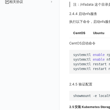
相关协议
设置管理
切换时序引擎
数据写入延迟如何处理
GuanceDB 引擎
自定义 OIDC 接入（部署版）
注：/nfsdata 这个
工作空间
新增
创建
列出
账号管理
导出
删除
删除
工作空间资源导入
获取
生成跨站点授权 meta
新建映射规则
开启/禁用映射规则
启用/禁用 SSO 配置
删除 SSO 自定义映射规则
拓扑图图表接口
观测云商业版订阅协议
切换拨测中心
可用性监测故障排查
Redis
工作空间 API Key
修改
获取
添加成员
列出
2.4.4 启动nfs服务
禁用/启用
工作空间资源任务取消
添加
导入跨站点授权 meta
默认配置状态修改
修改 SSO 映射规则
批量删除 SSO 自定义映射规则
单位说明
观测云专属版订阅协议
helm
创建了Dataway前台看不到
华为云更改 OpenSearch 磁盘类型
工作空间内置 API Key
启用/禁用
修改
修改
创建
新建
执行以下命令，启动nfs服
功能菜单获取
修改
删除 SSO 映射规则
飞书 SSO（OIDC）配置说明
观测云免费版订阅协议
配置数据转发
创建拨测节点报错
角色管理
删除
启用/禁用
更换空间拥有者
获取
获取
初始化并获取
功能菜单设置
删除
开启/禁用 SSO 映射规则
SourceMap 分片上传
CentOS
Ubuntu
观测云 SaaS 服务等级协议
离线环境模版更新
指标查询报错
Issue
修改品牌标识
删除
轮换工作空间 Token
修改
修改
列出
功能菜单获取 v2
部署版跨站点授权
法律声明
管理空间索引配置
部署版kodo版本过期
CentOS启动命令
分组管理
修改
列出
列出
获取
功能菜单设置 v2
同组织跨工作空间 Trace 查询
数据安全保密协议
配置 kodo-inner 查询并发数
通过 iframe 实现页面嵌套
Issue 等级
删除
批量删除
修改ISSUE
列出
批量设置故障 AI 自动分析配置
上传空间图片
systemctl
enable
数据安全协议
观测云集群备份和恢复
systemctl
enable
模板管理
删除
批量删除
创建
有效的等级列表
设置空间自定义信息
systemctl
restart
观测云费用中心用户充值协议
可靠性验证
数据查询
使用量限制查询
修改
模版-列出
systemctl
restart
获取角色敏感数据脱敏字段
观测云费用中心服务协议
Studio 自观测配置与指标说明
登录映射规则
使用量限制更新
管理工作空间
模版-获取模版详情
DQL数据查询
敏感数据脱敏测试
观测云移动应用隐私政策
自定义前端配色
场景-仪表板
上传空间图片相关资源
删除
添加映射配置
模版-导入自定义系统模版
2.4.5 验证配置
站点列出
观测云移动 SDK 隐私政策
自定义前端语言
链路追踪
获取图片相关资源
模版-删除自定义模版
修改映射配置
标识ID导入
可查看空间列表
showmount
-e
数据处理协议（DPA）
后台管理忘记admin用户密码
DataKit清单
自定义工作空间绑定信息
映射配置列出
apm 服务列出
模版-批量删除自定义模版
修改空间的数据保留时长
观测云账号注销须知
使用阿里云 ECI 弹性伸缩 kodo-x
修改品牌标识
删除映射配置
service map
在线 Datakit 列表
2.5 安装 Kubernetes Stora
获取当前租户信息