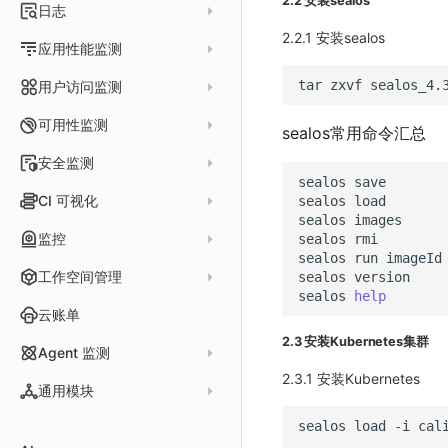
2.2 安装sealos
指标采集
日志
等级定义
配置管理
世界地图
数据库
分析看板
Containers
实体详情
2.2.1 安装sealos
指标分析
日志采集
Issue 发现
应用性能监测
常见问题
等级定义
散点图
网络
Kubernetes
实体类型管理
指标管理
浏览器日志采集
通知策略
数据采集
等级映射
tar
zxvf
sealos_4.
用户访问监测
气泡图
资源目录
总览
Pods
全景拓扑图
生成指标
小程序日志采集
服务
关联 Web 应用访问
故障自动分析
直方图
Web
常见问题
拓扑
数据上报
Services
可用性监测
sealos常用命令汇总
常见问题
日志查看器
分析看板
配置应用性能监测采样
性能指标
故障聚合规则
矩形树图
小程序
更新日志
网络流
Deployments
拨测任务
安全监测
BPF 网络日志
日志列表
链路
应用性能监测关联日志
服务拓扑
Webhook配置
sealos
save
蜂窝图
Android
应用接入
更新日志
设备
Nodes
概览
API 拨测
新建检测规则
CI 可视化
sealos
load
错误追踪
日志详情
错误追踪
服务详情
手动安装
Java 日志关联链路数据
热力图
iOS/tvOS/macOS
前端框架插件接入
应用接入
更新日志
网络路径
Replica Sets
sealos
images
查看器
网络路径拨测
HTTP
管理检测规则
官方检测库
数据采集
索引
监控
sealos
rmi
Profiling
自动注入
在主机上部署
Python 日志关联链路数据
拓扑图
HarmonyOS
SSR 框架下接入
远程配置与强制采样
快速开始
更新日志
Jobs
自建节点管理
多步拨测
ICMP
sealos
run
imageId
信号
自定义创建
查看器
跨工作空间索引查询
日志索引
监控器
查看器
在 Kubernetes 上部署
在主机上部署
工作空间管理
sealos
version
SLO
React Native
Electron 应用接入
应用接入
迁移指南
更新日志
基于 Uniapp 开发框架的小程序接入
Cron Jobs
常见问题
浏览器拨测
TCP
执行日志
sealos
help
概览
常见问题
原生直写索引
智能监控
官方模板库
列表
在 Kubernetes 上部署
账号设置
仪表盘
Flutter
应用数据采集
应用数据采集
配置说明
快速开始
快速开始
更新日志
云账单
Daemonset
WEBSOCKET
Arbiter
外部索引
SLO
检测规则
应用智能检测
详情页
安装 Datakit Operator
偏好设置
漏斗图
2.3 安装Kubernetes集群
UniApp
WebSocket 长连接采集
高级场景
应用接入
应用接入
快速开始
更新日志
SDK 初始化
自定义用户访问监测 SDK 采集数据内容
Statefulset
SSL
Agent 监测
语法
SLS Logstore
静默管理
自定义模板库
云账单智能监控
新建 SLO
阈值检测
安装 Helm
其他设置
桑基图
C++
自定义 View
应用数据采集
配置说明
配置说明
应用接入
快速开始
更新日志
自定义用户标识
RUM 配置
自定义标签
Persistent Volumes
2.3.1 安装Kubernetes
应用列表
内置函数
通用模块
Elasticsearch
告警策略
监控器列表
主机智能检测
管理 SLO
突变检测
空间设置
数据列表
Unity
故障排查
高级场景
高级场景
配置说明
应用接入
快速开始
快速开始
Log 配置
自定义采集规则
SDK 初始化
SDK 初始化
自定义用户访问监测 SDK 采集数据内容
自定义添加额外的数据TAG
PVC
查看器
新建 Agent 监测应用
查看器
sealos
load
-i
cal
OpenSearch
通知对象管理
恢复监控器
Kubernetes 智能检测
SLO 详情
新建告警策略
区间检测
MFA 管理
关键指标
告警统计图
查看器
应用数据采集
应用数据采集
高级场景
配置说明
应用接入
应用接入
快速开始
自定义用户标识
自定义添加 Action
Trace 配置
数据采集脱敏
RUM 配置
自定义标签使用
RUM 配置
SDK 初始化
如何配置用户访问监测采样
自定义标签与全局上下文