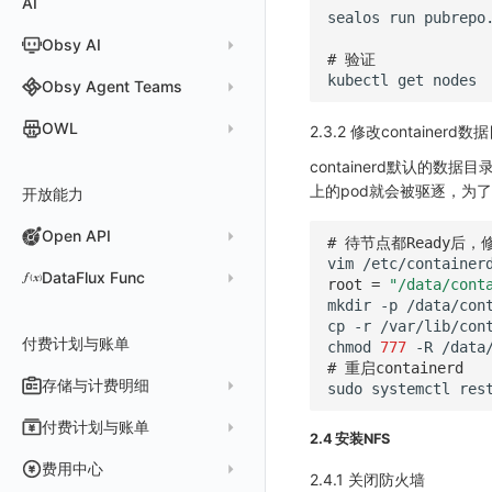
AI
分析看板
新建 LLM 监测应用
快照
搜索
日志易
sealos
run
pubrepo
常见问题
运算符
日志智能检测
管理告警策略
钉钉机器人
区间检测 V2
属性声明
功能菜单
监控器总览
分析看板
Hook Resource
故障排查
故障排查
应用数据采集
高级场景
配置说明
配置说明
应用接入
Session（会话）
自定义添加 Error
WebView 监测
Log 配置
数据采集自定义规则
Log 配置
数据采集脱敏
RUM 配置
自定义标签使用
SDK 初始化
自定义添加额外的数据 TAG
Obsy AI
筛选
保存快照
火山引擎 TLS
真值表
用户访问智能检测
告警聚合通知模板
企业微信机器人
离群检测
# 验证
字段管理
日志延迟可见
文本
会话重放
Action
故障排查
应用数据采集
高级场景
高级场景
配置说明
View（页面）
自定义添加 Action
Trace 配置
数据采集脱敏
Trace 配置
Log 配置
数据采集自定义规则
RUM 配置
自定义标签使用
SDK 初始化
SDK 初始化
动态配置与动态更新地址
动态配置与动态更新地址
时间控件
分享快照
kubectl
get
nodes
Obsy Copilot
Obsy Agent Teams
事件等级
飞书机器人
日志检测
全局标签
视频
用户洞察
FAQ
故障排查
应用数据采集
应用数据采集
高级场景
Resource（资源）
Web
自定义添加 Error
符号文件上传
WebView 数据监测
Trace 配置
数据采集脱敏
Log 配置
数据采集自定义规则
RUM 配置
RUM 配置
自定义标签
SDK 初始化
小程序 JS SDK 远程配置
URLSession 自定义 Network 采集
维度分析
套餐与积分
可观测分析
Agent 管理
自定义事件通知模板
Webhook 自定义
进程异常检测
OWL
环境变量
图片
2.3.2 修改containerd数
数据访问
故障排查
故障排查
故障排查
Action（操作）
移动端
会话热图
隐私与权限说明
Trace 配置
数据采集脱敏
Log 配置
Log 配置
自定义采集规则
RUM 配置
自定义标签使用
如何接入会话重放
动态配置与动态更新地址
动态配置与动态更新地址
自定义标签与 BridgeContext
显示列
数据检索
我的任务
监控器内部原理
简单 HTTP 请求
Agent 创建
基础设施存活检测 V2
Webhook 自定义 Body 模板
成员管理
OWL CLI
命令面板
containerd默认的数据
自建追踪
Long Task（长任务）
漏斗分析
Content Provider 设置
符号文件上传
符号文件上传
WebView 数据监测
Trace 配置
数据采集脱敏
Trace 配置
Log 配置
数据采集脱敏
如何接入 canvas 录制
Android 会话重放
资源生成
上的pod就会被驱逐，为了
开放能力
自动化
短信
Agent 容器安装
应用性能指标检测
角色管理
OWL MCP Server
邀请成员
手动安装
IFrame
SourceMap
Error（错误）
手动兼容接入
WebView 数据监测
WebView 数据监测
Trace 配置
原生与 Unity 混合开发
故障排除
iOS 会话重放
Widget Extension 数据采集
原生与 Flutter 混合开发
知识服务
任务接入
语音电话
Agent 服务运维
用户访问指标检测
Open API
API Keys 管理
故障排查
权限清单
自动安装
快速开始
仪表板列表
自定义环境变量
SourceMap 配置
WebView 数据监测
Flutter 会话重放
Publish Package 相关配置
原生与 React Native 混合开发
# 待节点都Ready后，修
vim
用量统计
Slack
Agent 正向代理配置
组合检测
Client Token 管理
Open API
快速开始
工具清单
其他
公共请求参数
脚本上传 sourcemap
tvOS 数据采集
React Native 会话重放
Android Resource 手动配置
DataFlux Func
root
=
"/data/cont
Agent 版本历史
Teams
技能
可用性数据检测
mkdir
-p
黑名单
常见问题
工具清单
公共响应结构
数据拦截与修改
Webpack 上传 sourcemap
Func 托管版
cp
-r
/var/lib/con
Obscli
Telegram Bot
MCP 服务
网络数据检测
数据转发
命令参考
付费计划与账单
接口签名认证
Vite 上传 sourcemap
页面性能
chmod
777
-R
云账号管理
# 重启containerd
消息渠道
外部事件检测
数据访问
新建转发规则
使用限制
内容安全策略
存储与计费明细
外部数据源
AWS
sudo
systemctl
res
Agent 协作（A2A）
基础设施变更检测
正则表达式
管理转发规则
数据转发至 AWS S3
请求示例
脚本市场
阿里云
一般图表数据返回
数据存储策略
付费计划与账单
可编程检测
2.4 安装NFS
审计事件
FAQ
模版库
数据转发至华为云 OBS
OpenAPI SDK
华为云
拓扑图数据返回
基础
折线图
商业版
费用结算方式
费用中心
2.4.1 关闭防火墙
分享管理
数据转发至阿里云 OSS
公共错误定义
腾讯云
云同步脚本集
饼图
企业版
计费产生逻辑