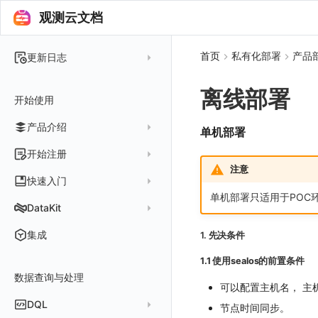
观测云文档
首页
私有化部署
产品
更新日志
2025 年
离线部署
开始使用
2024 年
产品介绍
2023 年
单机部署
2022 年
概念先解
开始注册
注意
2021 年
客户价值
注册免费版
快速入门
2020 年
单机部署只适用于POC
注册商业版
安装并使用 DataKit
DataKit
2019 年
版本区分
从官网注册商业版
快速创建仪表板
在 Linux 上安装
更新日志
集成
1. 先决条件
常见问题
从云厂商注册商业版
开始使用监控器
在 Windows 上安装
DataKit 安装
2025
1.1 使用sealos的前置条件
在阿里云云市场开通
开启 APM 链路追踪
在 macOS 上安装
数据查询与处理
DataKit 使用
2021~2024
主机安装
可以配置主机名， 主
在阿里云海外云市场开通
在 Kubernetes 上安装
DataKit 配置
容器安装
服务管理
DQL
节点时间同步。
在阿里云云市场开通专属版
以 Kubernetes helm 方式安装