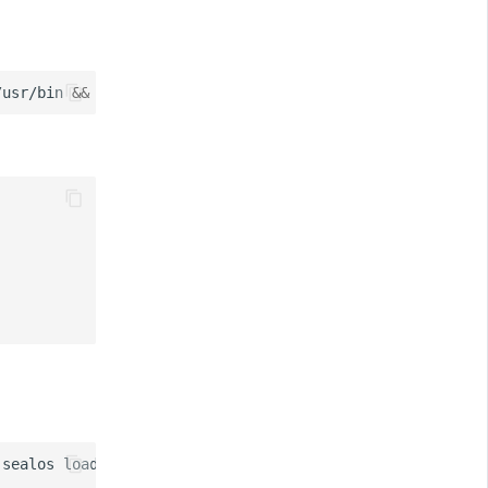
/usr/bin
&&
sealos
sealos
load
-i
kubernetes_1.24.0.tar.gz
&&
sealos