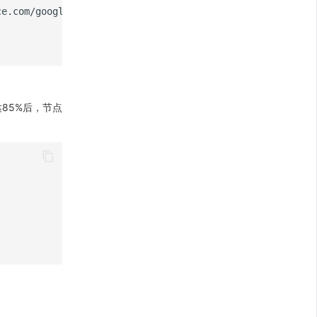
ce.com/googleimages/helm:v3.8.2
pubrepo.guance.com/googl
到达85%后，节点