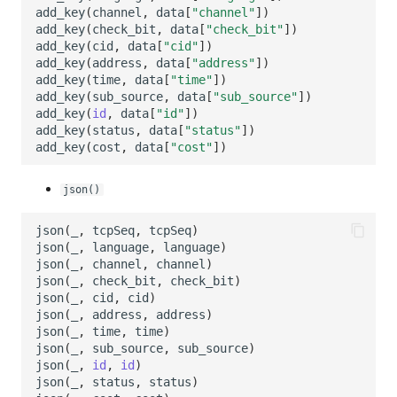
SourceMap
分享管理
监控
DataKit清单
add_key
(
channel
,
data
[
"channel"
])
add_key
(
check_bit
,
data
[
"check_bit"
])
add_key
(
cid
,
data
[
"cid"
])
自定义环境变量
跨工作空间授权
LLM监测
add_key
(
address
,
data
[
"address"
])
add_key
(
time
,
data
[
"time"
])
其他
字段展示权限
管理
add_key
(
sub_source
,
data
[
"sub_source"
])
add_key
(
id
,
data
[
"id"
])
敏感数据扫描
快照管理
add_key
(
status
,
data
[
"status"
])
add_key
(
cost
,
data
[
"cost"
])
实验室
DQL 数据查询
json()
SSO 管理
Func 函数
json
(
_
,
tcpSeq
,
tcpSeq
)
支持中心
账单分析
json
(
_
,
language
,
language
)
json
(
_
,
channel
,
channel
)
免登录 Token
json
(
_
,
check_bit
,
check_bit
)
json
(
_
,
cid
,
cid
)
json
(
_
,
address
,
address
)
图表图片
json
(
_
,
time
,
time
)
json
(
_
,
sub_source
,
sub_source
)
json
(
_
,
id
,
id
)
json
(
_
,
status
,
status
)