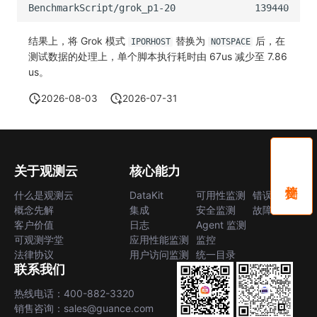
结果上，将 Grok 模式
替换为
后，在
IPORHOST
NOTSPACE
测试数据的处理上，单个脚本执行耗时由 67us 减少至 7.86
us。
2026-08-03
2026-07-31
关于观测云
核心能力
什么是观测云
DataKit
可用性监测
错误中心
概念先解
集成
安全监测
故障中心
客户价值
日志
Agent 监测
可观测学堂
应用性能监测
监控
法律协议
用户访问监测
统一目录
联系我们
热线电话：400-882-3320
销售咨询：sales@guance.com