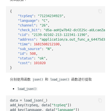
常见问题
macOS
环境变量
事件
工作空间内置 API Key
观测云费用中心服务协议
自定义 View
自定义事件通知模板
Teams
敏感数据脱敏
使用量限制更新
{
"tcpSeq"
:
"71234234923"
,
Windows
成员管理
异常追踪
角色管理
观测云移动应用隐私政策
Resource Hook
监控器内部原理
Telegram Bot
工作空间
上传空间图片相关资源
"language"
:
"C"
,
"channel"
:
"26"
,
C++
角色管理
故障中心
Issue
观测云移动 SDK 隐私政策
WebSocket 长连接采集
工作空间自定义配置
获取图片相关资源
"check_bit"
:
"dSa-aoHjw7b42-dcCE2Sc-aULcaeZav"
,
"cid"
:
"2139-02102-213-122341-1190"
,
Unity
API Keys 管理
错误中心
分组管理
数据处理协议（DPA）
FAQ
属性声明
自定义工作空间绑定信息
"address"
:
"application/a.out_func_a_64475d386d
"time"
:
1681508212100
,
"sub_source"
:
"N"
,
查看器
Client Token 管理
基础设施
Issue 等级
观测云账号注销须知
更新日志
跨空间授权
修改品牌标识
"id"
:
508
,
"status"
:
"ok"
,
分析看板
黑名单
统一目录
模板管理
观测云费用中心账号注销须知
跨站点授权
工作空间-查询索引信息列表
"cost"
:
101020
}
会话重放
数据转发
日志
数据查询
观测云 Obsy AI 智能服务使用协议
账号管理
工作空间-索引模板配置
分别使用函数
和
函数进行提取
json()
load_json()
用户洞察
数据访问
指标
登录映射规则
load_json()
数据访问
正则表达式
用户访问监测
场景-仪表板
data
=
load_json
(
_
)
自建追踪
审计事件
可用性监测
链路追踪
add_key
(
tcpSeq
,
data
[
"tcpSeq"
])
add_key
(
language
,
data
[
"language"
])