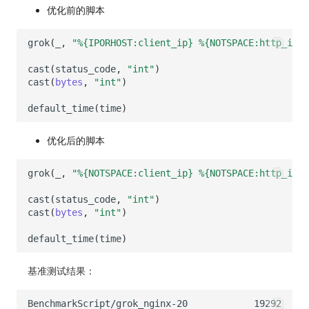
优化前的脚本
grok
(
_
,
"%{IPORHOST:client_ip} %{NOTSPACE:http_iden
cast
(
status_code
,
"int"
)
cast
(
bytes
,
"int"
)
default_time
(
time
)
优化后的脚本
grok
(
_
,
"%{NOTSPACE:client_ip} %{NOTSPACE:http_iden
cast
(
status_code
,
"int"
)
cast
(
bytes
,
"int"
)
default_time
(
time
)
基准测试结果：