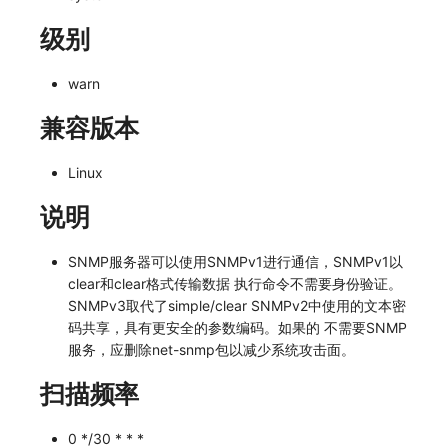
常见问题
macOS
环境变量
事件
工作空间内置 API Key
观测云费用中心服务协议
自定义 View
自定义事件通知模板
Teams
敏感数据脱敏
使用量限制更新
级别
Windows
成员管理
异常追踪
角色管理
观测云移动应用隐私政策
Resource Hook
监控器内部原理
Telegram Bot
工作空间
上传空间图片相关资源
warn
C++
角色管理
故障中心
Issue
观测云移动 SDK 隐私政策
WebSocket 长连接采集
工作空间自定义配置
获取图片相关资源
兼容版本
Unity
API Keys 管理
错误中心
分组管理
数据处理协议（DPA）
FAQ
属性声明
自定义工作空间绑定信息
Linux
查看器
Client Token 管理
基础设施
Issue 等级
观测云账号注销须知
更新日志
跨空间授权
修改品牌标识
说明
分析看板
黑名单
统一目录
模板管理
观测云费用中心账号注销须知
跨站点授权
工作空间-查询索引信息列表
SNMP服务器可以使用SNMPv1进行通信，SNMPv1以
clear和clear格式传输数据 执行命令不需要身份验证。
会话重放
数据转发
日志
数据查询
观测云 Obsy AI 智能服务使用协议
账号管理
工作空间-索引模板配置
SNMPv3取代了simple/clear SNMPv2中使用的文本密
码共享，具有更安全的参数编码。如果的 不需要SNMP
用户洞察
数据访问
指标
登录映射规则
服务，应删除net-snmp包以减少系统攻击面。
数据访问
正则表达式
用户访问监测
场景-仪表板
扫描频率
自建追踪
审计事件
可用性监测
链路追踪
0 */30 * * *