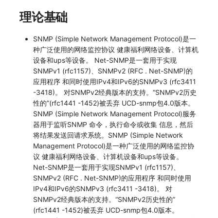
SourceMap
分享管理
监控
DataKit清单
理论基础
自定义环境变量
跨工作空间授权
LLM监测
SNMP (Simple Network Management Protocol)是一
其他
字段展示权限
管理
种广泛使用的网络监控协议 健康福利网络设备、计算机
设备和ups等设备。 Net-SNMP是一套用于实现
敏感数据扫描
快照管理
SNMPv1 (rfc1157)、SNMPv2 (RFC . Net-SNMP)的
应用程序 和同时使用IPv4和IPv6的SNMPv3 (rfc3411
实验室
DQL 数据查询
-3418)。 对SNMPv2经典版本的支持。“SNMPv2历史
性的”(rfc1441 -1452)被丢弃 UCD-snmp包4.0版本。
SSO 管理
Func 函数
SNMP (Simple Network Management Protocol)服务
器用于监听SNMP 命令，执行命令或收集 信息，然后
支持中心
账单分析
将结果发送回请求系统。SNMP (Simple Network
Management Protocol)是一种广泛使用的网络监控协
免登录 Token
议 健康福利网络设备、计算机设备和ups等设备。
Net-SNMP是一套用于实现SNMPv1 (rfc1157)、
图表图片
SNMPv2 (RFC . Net-SNMP)的应用程序 和同时使用
IPv4和IPv6的SNMPv3 (rfc3411 -3418)。 对
SNMPv2经典版本的支持。“SNMPv2历史性的”
(rfc1441 -1452)被丢弃 UCD-snmp包4.0版本。