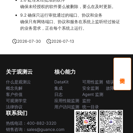
确保未经授权的软件要么被删除，要么在及时更新。
9.2 确保只运行审批通过的端口、协议和业务
确保只有网络端口、协议和服务在系统上监听经过验证
的业务需求，正在每个系统上运行。
2026-07-30
2026-07-13
关于观测云
核心能力
什么是观测云
DataKit
可用性监测
错误中心
概念先解
集成
安全监测
故障中心
客户价值
日志
Agent 监测
可观测学堂
应用性能监测
监控
法律协议
用户访问监测
统一目录
联系我们
热线电话：400-882-3320
销售咨询：sales@guance.com