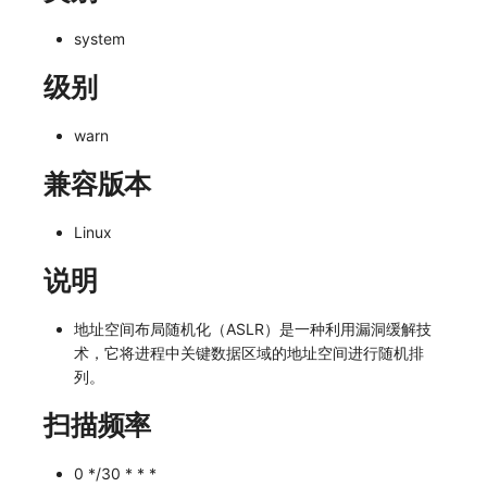
常见问题
macOS
环境变量
事件
工作空间内置 API Key
观测云费用中心服务协议
自定义 View
自定义事件通知模板
Teams
敏感数据脱敏
使用量限制更新
system
Windows
成员管理
异常追踪
角色管理
观测云移动应用隐私政策
Resource Hook
监控器内部原理
Telegram Bot
工作空间
上传空间图片相关资源
级别
C++
角色管理
故障中心
Issue
观测云移动 SDK 隐私政策
WebSocket 长连接采集
工作空间自定义配置
获取图片相关资源
warn
Unity
API Keys 管理
错误中心
分组管理
数据处理协议（DPA）
FAQ
属性声明
自定义工作空间绑定信息
兼容版本
查看器
Client Token 管理
基础设施
Issue 等级
观测云账号注销须知
更新日志
跨空间授权
修改品牌标识
Linux
分析看板
黑名单
统一目录
模板管理
观测云费用中心账号注销须知
跨站点授权
工作空间-查询索引信息列表
说明
会话重放
数据转发
日志
数据查询
观测云 Obsy AI 智能服务使用协议
账号管理
工作空间-索引模板配置
地址空间布局随机化（ASLR）是一种利用漏洞缓解技
术，它将进程中关键数据区域的地址空间进行随机排
用户洞察
数据访问
指标
登录映射规则
列。
数据访问
正则表达式
用户访问监测
场景-仪表板
扫描频率
自建追踪
审计事件
可用性监测
链路追踪
0 */30 * * *