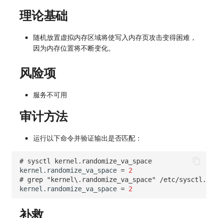
SourceMap
分享管理
监控
DataKit清单
理论基础
自定义环境变量
跨工作空间授权
LLM监测
随机放置虚拟内存区域将使写入内存页攻击变得困难，
其他
字段展示权限
管理
因为内存位置将不断变化。
敏感数据扫描
快照管理
风险项
实验室
DQL 数据查询
服务不可用
SSO 管理
Func 函数
审计方法
支持中心
账单分析
运行以下命令并验证输出是否匹配：
免登录 Token
# sysctl kernel.randomize_va_space
kernel.randomize_va_space
=
2
图表图片
# grep "kernel\.randomize_va_space" /etc/sysctl.con
kernel.randomize_va_space
=
2
补救