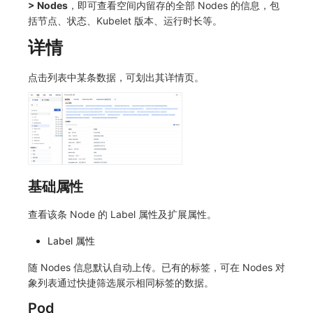
> Nodes
，即可查看空间内留存的全部 Nodes 的信息，包
常见问题
macOS
环境变量
事件
工作空间内置 API Key
观测云费用中心服务协议
括节点、状态、Kubelet 版本、运行时长等。
自定义 View
自定义事件通知模板
Teams
敏感数据脱敏
使用量限制更新
详情
Windows
成员管理
异常追踪
角色管理
观测云移动应用隐私政策
Resource Hook
监控器内部原理
Telegram Bot
工作空间
上传空间图片相关资源
点击列表中某条数据，可划出其详情页。
C++
角色管理
故障中心
Issue
观测云移动 SDK 隐私政策
WebSocket 长连接采集
工作空间自定义配置
获取图片相关资源
Unity
API Keys 管理
错误中心
分组管理
数据处理协议（DPA）
FAQ
属性声明
自定义工作空间绑定信息
查看器
Client Token 管理
基础设施
Issue 等级
观测云账号注销须知
更新日志
跨空间授权
修改品牌标识
分析看板
黑名单
统一目录
模板管理
观测云费用中心账号注销须知
跨站点授权
工作空间-查询索引信息列表
基础属性
会话重放
数据转发
日志
数据查询
观测云 Obsy AI 智能服务使用协议
账号管理
工作空间-索引模板配置
查看该条 Node 的 Label 属性及扩展属性。
用户洞察
数据访问
指标
登录映射规则
Label 属性
数据访问
正则表达式
用户访问监测
场景-仪表板
随 Nodes 信息默认自动上传。已有的标签，可在 Nodes 对
象列表通过快捷筛选展示相同标签的数据。
自建追踪
审计事件
可用性监测
链路追踪
Pod