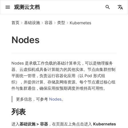
观测云文档
中文
首页
基础设施
容器
类型
Kubernetes
English
Nodes
2025 年
概念先解
注册免费版
安装并使用 DataKit
更新日志
DQL 查询入口
管理 Pipelines
仪表板
创建/编辑笔记
所有事件
创建错误投递规则
创建 Issue
故障列表
总览
数据上报
新建实体对象
指标采集
日志采集
数据采集
Web
拨测任务
新建检测规则
数据采集
监控器
账号设置
应用列表
查看器
Obsy Copilot
Agent 管理
OWL CLI
公共请求参数
Func 托管版
数据存储策略
费用结算方式
名词解释
发布历史
公共请求参数
关于内置角色的说明
观测云商业版订阅协议
从官网注册商业版
在 Linux 上安装
2025
主机安装
服务管理
主配置
HTTP API
DBSCAN
PromQL 快速上手
快速开始
列表管理
图表类型
变量查询
快速搭建
绑定内置视图
等级定义
等级定义
日志列表
日志索引
关联 Web 应用访问
性能指标
手动安装
Web 应用接入
更新日志
更新日志
更新日志
更新日志
更新日志
更新日志
更新日志
快速开始
更新日志
快速开始
快速开始
Session（会话）
Web
会话热图
SourceMap 配置
数据拦截与修改
API 拨测
官方检测库
语法
官方模板库
应用智能检测
新建 SLO
新建告警策略
钉钉机器人
关键指标
邀请成员
权限清单
Open API
新建转发规则
模版库
创建扫描规则
SAML
Status Page
新建 Agent 监测应用
搜索
保存快照
可观测分析
Agent 创建
手动安装
快速开始
仪表板
未恢复事件列出
频道
故障列表
错误中心
基础设施
实体列表
聚类查询
获取指标集相关信息
应用
拨测任务
监控器
应用
字段管理
列出
DQL 数据异步查询
列出
获取账单计费项消费累计
获取时序趋势图
AWS
一般图表数据返回
基础
计费产生逻辑
费用中心账号结算
注册与版本
2025 年
部署必读
如何开始
部署配置手册
计量数据结构与使用
列出
列出
列出
列出
新建
初始化并获取
列出
获取
列出
有效的等级列表
模版-列出
DQL数据查询
添加映射配置
标识ID导入
apm 服务列出
在线 Datakit 列表
2024 年
客户价值
注册商业版
快速创建仪表板
DataKit 安装
DQL 函数
Pipeline 手册
可视化图表
Chart Block 配置说明
未恢复事件
错误列表
管理 Issue
故障详情
拓扑
实体列表
指标分析
浏览器日志采集
服务
小程序
概览
管理检测规则
查看器
智能监控
偏好设置
查看器
快照
套餐与积分
我的任务
OWL MCP Server
公共响应结构
云账号管理
商业版
常见问题
登录方式
私有化版本说明
公共响应结构
未恢复事件查询
观测云专属版订阅协议
从云厂商注册商业版
在 Windows 上安装
2021~2024
容器安装
状态查看
采集器配置
文档撰写
本地 Func 如何上报自定义高级函数
基础和原理
页面管理
图表配置
对象映射
列表管理
Issue 发现
等级映射
日志详情
原生直写索引
配置应用性能监测采样
服务拓扑
自动注入
前端框架插件接入
应用接入
快速开始
迁移指南
快速开始
快速开始
快速开始
快速开始
应用接入
快速开始
应用接入
应用接入
View（页面）
移动端
漏斗分析
脚本上传 sourcemap
页面性能
网络路径拨测
自定义创建
内置函数
检测规则
云账单智能监控
管理 SLO
管理告警策略
企业微信机器人
功能菜单
常见问题
管理转发规则
管理扫描规则
OIDC
工单管理
新建 LLM 监测应用
筛选
分享快照
数据检索
Agent 容器安装
自动安装
工具清单
仪表板轮播
获取事件内容
Issue
值班
错误中心规则
资源目录
拓扑图
索引
聚合生成指标
SourceMap
自建节点管理
SLO
全局标签
新建
DQL 数据查询(旧版)
执行外部函数
获取账单信息
生成认证 code
阿里云
拓扑图数据返回
云同步脚本集
计费价格明细
阿里云账号结算
结算与账单
2024 年
如何申请 License
升级商业版
运维FAQ
获取
创建
添加成员
创建
获取
修改
修改ISSUE
创建
模版-获取模版详情
修改映射配置
service map
2023 年
版本区分
开始使用监控器
DataKit 使用
高级函数
视图变量
变更事件
错误规则详情
分析看板
故障分析看板
网络流
实体详情
指标管理
小程序日志采集
分析看板
Android
查看器
信号
概览
SLO
其他设置
分析看板
自动化
故障排查
接口签名认证
外部数据源
企业版
账户概览
产品部署
签名认证
拓扑图图表接口
观测云免费版订阅协议
在 macOS 上安装
批量安装
更新
选举配置
Platypus 语法
图表查询
页面管理
通知策略
故障自动分析
外部索引
应用性能监测关联日志
服务详情
查看器
SSR 框架下接入
远程配置与强制采样
应用接入
快速开始
应用接入
应用接入
应用接入
应用接入
配置说明
应用接入
配置说明
配置说明
Resource（资源）
Webpack 上传 sourcemap
内容安全策略
多步拨测
自定义模板库
主机智能检测
SLO 详情
告警聚合通知模板
飞书机器人
日志延迟可见
FAQ
角色映射
时间控件
资源生成
Agent 服务运维
快速开始
笔记
手动恢复事件
日程
配置管理
数据转发
智能巡检
成员管理
分享
DQL 数据查询
获取账户余额
华为云
亚马逊云账号结算
2023 年
基础设施部署
SSO 管理
使用FAQ
新增
获取
修改
获取
修改
列出
修改
模版-导入自定义系统模版
映射配置列出
Nodes 是承载工作负载的基础计算单元，可以是物理服务
器、云虚拟机或具备计算能力的其他实体。节点由集群控制
2022 年
常见问题
开启 APM 链路追踪
DataKit 配置
DQL VS 其它查询语言
报告
智能监控事件
常见问题
日程
值班
设备
实体类型管理
生成指标
日志查看器
链路
iOS/tvOS/macOS
自建节点管理
执行日志
静默管理
空间设置
任务接入
更新日志
使用限制
脚本市场
常见问题
支持中心
开始使用
前台账号
单位说明
观测云 SaaS 服务等级协议
在 Kubernetes 上安装
离线安装
DQL 查询
代理配置
内置函数
图表 JSON
故障聚合规则
Electron 应用接入
基于 Uniapp 开发框架的小程序接入
配置说明
应用接入
配置说明
配置说明
配置说明
配置说明
高级场景
配置说明
高级场景
高级场景
Action（操作）
Vite 上传 sourcemap
浏览器拨测
监控器列表
Kubernetes 智能检测
Webhook 自定义
常见问题
维度分析
知识服务
Agent 正向代理配置
工具清单
新版笔记
创建事件
配置管理
数据访问
静默配置
角色管理
删除
同组织 Trace 查询
作废认证 code
腾讯云
华为云账号结算
2022 年
开始安装
管理后台手册
升级观测云
修改
修改
更换空间拥有者
轮换工作空间 Token
列出
批量删除
管理工作空间
模版-删除自定义模版
删除映射配置
平面统一管理，负责运行容器化应用（以 Pod 形式组
织），并提供计算、存储及网络资源。每个节点通过核心组
2021 年
DataKit 开发手册
笔记
事件详情
配置管理
配置管理
网络路径
全景拓扑图
常见问题
BPF 网络日志
错误追踪
HarmonyOS
常见问题
Arbiter
告警策略
MFA 管理
用量统计
请求示例
账单管理
运维手册
管理后台账号
飞书 SSO（OIDC）配置说明
法律声明
以 Kubernetes helm 方式安装
其它命令
DataKit Operator
附加功能
图表链接
Webhook配置
采集数据说明
应用数据采集
高级场景
配置说明
高级场景
高级场景
高级场景
高级场景
应用数据采集
框架接入
应用数据采集
故障排查
Long Task（长任务）
恢复监控器
日志智能检测
简单 HTTP 请求
显示列
技能
命令参考
查看器
告警策略
API Key 管理
取消快照/图表分享
Azure
激活产品
容量规划
启用/禁用
启用/禁用
修改
删除
删除
模版-批量删除自定义模版
开关状态设置
件与集群通信，确保应用按预期调度并维持高可用性。
更多信息，可参考
Nodes
。
2020 年
查看器
常见问题
常见问题
错误追踪
Profiling
React Native
通知对象管理
属性声明
Agent 版本历史
OpenAPI SDK
账户管理
扩展使用
工作空间成员
SourceMap 分片上传
数据安全保密协议
Docker 安装
故障排查
其它配置方式
性能基准和优化
事件关联
采样配置
应用数据采集
高级场景
应用数据采集
应用数据采集
应用数据采集
应用数据采集
故障排查
高级场景
故障排查
Error（错误）
运算符
用户访问智能检测
短信
MCP 服务
内置视图
通知对象管理
黑名单
DataWay
删除
删除
批量设置故障 AI 自动分析配置
批量删除
获取开关状态信息
自定义用户访
列表
2019 年
内置视图
索引
Flutter
常见问题
字段管理
Obscli
公共错误定义
工作空间管理
工作空间
部署版跨站点授权
数据安全协议
Datakit Operator
虚拟互联网接入
用户操作 Action
故障排查
应用数据采集
故障排查
故障排查
故障排查
故障排查
应用数据采集
真值表
语音电话
消息渠道
服务管理
Pipelines
部署方案
修改品牌标识
删除
进入
基础设施 > 容器
，在页面左上角点击进入
Kubernetes
常见问题
跨工作空间索引查询
UniApp
全局标签
场景
常见问题
工作空间 API Key
同组织跨工作空间 Trace 查询
观测云费用中心用户充值协议
性能展示
自定义数据与事件
故障排查
故障排查
事件等级
Slack
Agent 协作（A2A）
服务性能
数据访问
使用量限制查询