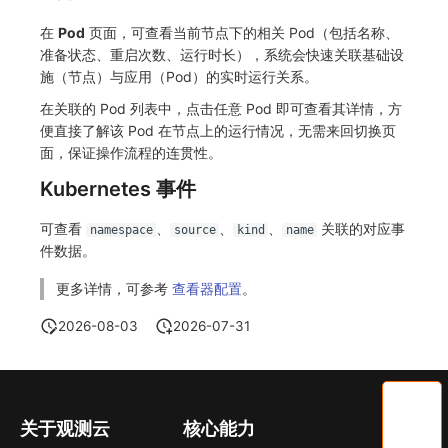
SourceMap
分享管理
监控
DataKit清单
在
Pod
页面，可查看当前节点下的相关 Pod（包括名称、
准备状态、重启次数、运行时长），系统会快速关联基础设
自定义环境变量
跨工作空间授权
LLM监测
施（节点）与应用（Pod）的实时运行关系。
其他
字段展示权限
管理
在关联的 Pod 列表中，点击任意 Pod 即可查看其详情，方
便直接了解该 Pod 在节点上的运行情况，无需来回切换页
敏感数据扫描
快照管理
面，保证操作流程的连贯性。
实验室
DQL 数据查询
Kubernetes 事件
SSO 管理
Func 函数
可查看
、
、
、
关联的对应事
namespace
source
kind
name
件数据。
支持中心
账单分析
更多详情，可参考
查看器配置
。
免登录 Token
2026-08-03
2026-07-31
图表图片
关于观测云
核心能力