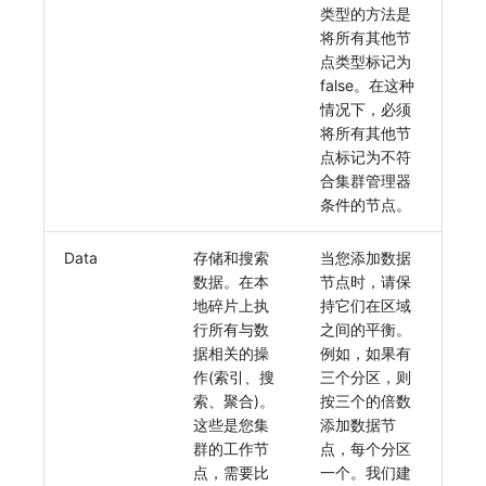
SourceMap
分享管理
监控
DataKit清单
自定义前端语言
类型的方法是
将所有其他节
自定义环境变量
跨工作空间授权
LLM监测
后台管理忘记admin用户密码
点类型标记为
false。在这种
其他
字段展示权限
管理
使用阿里云 ECI 弹性伸缩 kodo-x
情况下，必须
将所有其他节
敏感数据扫描
快照管理
Kodo-X 拆分
点标记为不符
合集群管理器
实验室
DQL 数据查询
切换 HTTPS 访问
条件的节点。
SSO 管理
Func 函数
短信模板配置说明
Data
存储和搜索
当您添加数据
数据。在本
节点时，请保
支持中心
账单分析
统一目录全景拓扑图配置说明
地碎片上执
持它们在区域
行所有与数
之间的平衡。
免登录 Token
据相关的操
例如，如果有
作(索引、搜
三个分区，则
图表图片
索、聚合)。
按三个的倍数
这些是您集
添加数据节
群的工作节
点，每个分区
点，需要比
一个。我们建