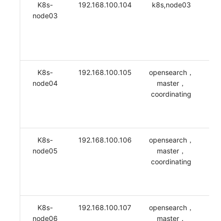
K8s-
192.168.100.104
k8s,node03
4
node03
K8s-
192.168.100.105
opensearch，
4
node04
master，
coordinating
K8s-
192.168.100.106
opensearch，
4
node05
master，
coordinating
K8s-
192.168.100.107
opensearch，
4
node06
master，