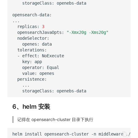
storageClass:
openebs-data
replicas:
3
opensearchJavaOpts:
"-Xmx20g -Xms20g"
openes:
-
effect:
key:
operator:
value:
openes
storageClass:
openebs-data
6、helm 安装
记得在 opensearch-cluster 目录下执行
helm
install
opensearch-cluster
-n
middleware
./