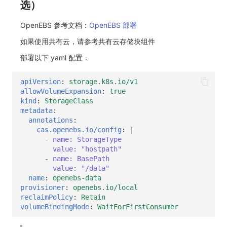
选）
OpenEBS 参考文档：
OpenEBS 部署
如果使用共有云，请参考共有云存储块组件
部署以下 yaml 配置：
apiVersion
:
storage.k8s.io/v1
allowVolumeExpansion
:
true
kind
:
StorageClass
metadata
:
annotations
:
cas.openebs.io/config
:
|
- name: StorageType
value: "hostpath"
- name: BasePath
value: "/data"
name
:
openebs-data
provisioner
:
openebs.io/local
reclaimPolicy
:
Retain
volumeBindingMode
:
WaitForFirstConsumer