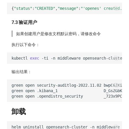
{
"status"
:
"CREATED"
,
"message"
:
"'openes' created."
}
7.3 验证用户
如果创建用户是修改文档默认密码，请修改命令
执行以下命令：
kubectl
exec
-ti
-n
middleware
opensearch-cluster-c
输出结果：
green
open
security-auditlog-2022.11.02
bwpC6JXiTze
green
open
.kibana_1
D_GsZGbKT0a
green
open
.opendistro_security
_723x9PCQZO
卸载
helm
uninstall
opensearch-cluster
-n
middleware