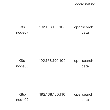
coordinating
K8s-
192.168.100.108
opensearch，
8
node07
data
K8s-
192.168.100.109
opensearch，
8
node08
data
K8s-
192.168.100.110
opensearch，
8
node09
data