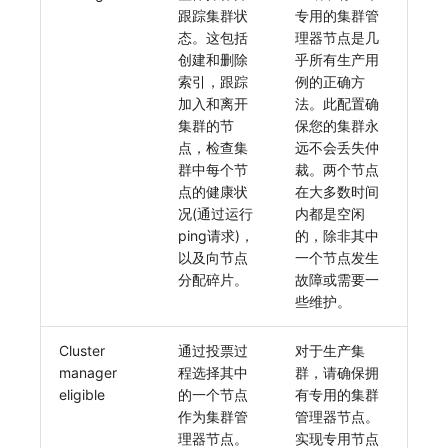
跟踪集群状
专用的集群管
常见问题
macOS
环境变量
事件
工作空间内置 API Key
观测云费用中心服务协议
自定义 View
自定义事件通知模板
Teams
敏感数据脱敏
切换拨测中心
创建拨测节点报错
使用量限制更新
态。这包括
理器节点是几
创建和删除
乎所有生产用
Windows
成员管理
异常追踪
角色管理
观测云移动应用隐私政策
Resource Hook
监控器内部原理
Telegram Bot
工作空间
华为云更改 OpenSearch 磁盘类型
指标查询报错
上传空间图片相关资源
索引，跟踪
例的正确方
加入和离开
法。此配置确
C++
角色管理
故障中心
Issue
观测云移动 SDK 隐私政策
WebSocket 长连接采集
工作空间自定义配置
配置数据转发
部署版kodo版本过期
获取图片相关资源
集群的节
保您的集群永
点，检查集
远不会丢失仲
Unity
API Keys 管理
错误中心
分组管理
数据处理协议（DPA）
FAQ
属性声明
离线环境模版更新
配置 kodo-inner 查询并发数
自定义工作空间绑定信息
群中每个节
裁。两个节点
点的健康状
在大多数时间
查看器
Client Token 管理
基础设施
Issue 等级
观测云账号注销须知
更新日志
跨空间授权
管理空间索引配置
修改品牌标识
况(通过运行
内都是空闲
ping请求)，
的，除非其中
分析看板
黑名单
统一目录
模板管理
观测云费用中心账号注销须知
跨站点授权
通过 iframe 实现页面嵌套
工作空间-查询索引信息列表
以及向节点
一个节点发生
分配碎片。
故障或需要一
会话重放
数据转发
日志
数据查询
观测云 Obsy AI 智能服务使用协议
账号管理
观测云集群备份和恢复
工作空间-索引模板配置
些维护。
用户洞察
数据访问
指标
登录映射规则
可靠性验证
Cluster
通过投票过
对于生产集
manager
程选择其中
群，请确保拥
数据访问
正则表达式
用户访问监测
场景-仪表板
Studio 自观测配置与指标说明
eligible
的一个节点
有专用的集群
自建追踪
审计事件
可用性监测
链路追踪
作为集群管
自定义前端配色
管理器节点。
理器节点。
实现专用节点