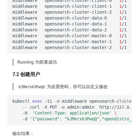
middleware
opensearch-cluster-client-0
1
/1
middleware
opensearch-cluster-client-1
1
/1
middleware
opensearch-cluster-client-2
1
/1
middleware
opensearch-cluster-data-0
1
/1
middleware
opensearch-cluster-data-1
1
/1
middleware
opensearch-cluster-data-2
1
/1
middleware
opensearch-cluster-master-0
1
/1
middleware
opensearch-cluster-master-1
1
/1
middleware
opensearch-cluster-master-2
1
/1
Running 为部署成功
7.2 创建用户
为设置密码，你可以自定义修改
kJMerxk3PwqQ
kubectl
exec
-ti
-n
middleware
opensearch-cluster-c
--
curl
-X
PUT
-u
admin:admin
http://127.0.0.1
-H
'Content-Type: application/json'
\
-d
'{"password": "kJMerxk3PwqQ","opendistro_sec
输出结果：