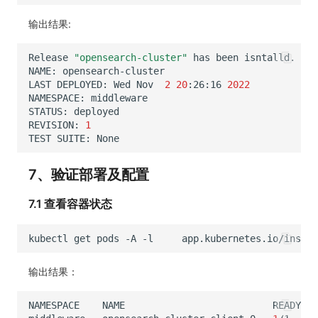
输出结果:
Release
"opensearch-cluster"
has
been
isntalld.
Hap
NAME:
LAST
DEPLOYED:
Wed
Nov
2
20
:26:16
2022
NAMESPACE:
STATUS:
REVISION:
1
TEST
SUITE:
7、验证部署及配置
7.1 查看容器状态
kubectl
get
pods
-A
-l
app.kubernetes.io/instan
输出结果：
NAMESPACE
NAME
READY