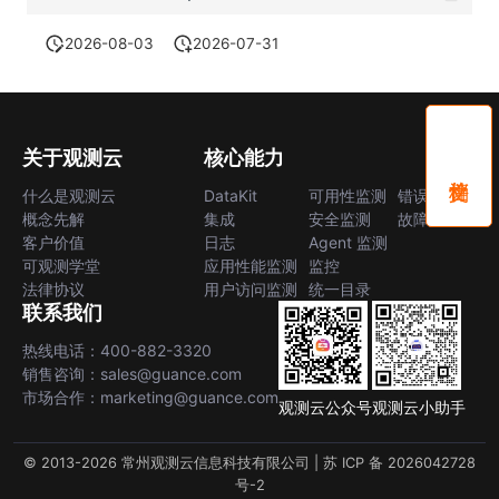
2026-08-03
2026-07-31
关于观测云
核心能力
什么是观测云
DataKit
可用性监测
错误中心
概念先解
集成
安全监测
故障中心
客户价值
日志
Agent 监测
可观测学堂
应用性能监测
监控
法律协议
用户访问监测
统一目录
联系我们
热线电话：400-882-3320
销售咨询：sales@guance.com
市场合作：marketing@guance.com
观测云公众号
观测云小助手
© 2013-2026 常州观测云信息科技有限公司 |
苏 ICP 备 2026042728
号-2