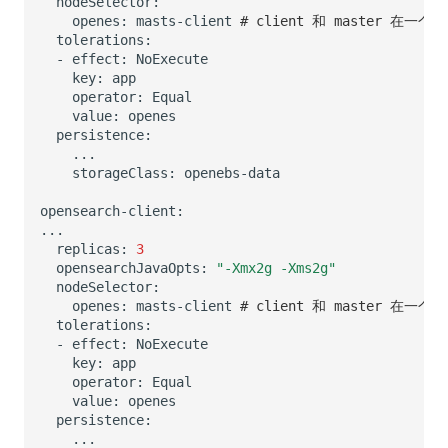
openes:
masts-client
# client 和 master 在一个
-
effect:
key:
operator:
value:
openes
storageClass:
openebs-data
replicas:
3
opensearchJavaOpts:
"-Xmx2g -Xms2g"
openes:
masts-client
# client 和 master 在一个
-
effect:
key:
operator:
value:
openes