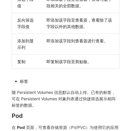
SourceMap
分享管理
监控
DataKit清单
值
段相关的全部数据。
自定义环境变量
跨工作空间授权
LLM监测
反向筛选
即添加该字段至查看器，查看除了该
字段值
字段以外的其他数据。
其他
字段展示权限
管理
添加到显
即添加该字段到查看器进行查看。
敏感数据扫描
快照管理
示列
实验室
DQL 数据查询
复制
即复制该字段至剪贴板。
SSO 管理
Func 函数
支持中心
账单分析
标签
免登录 Token
随 Persistent Volumes 信息默认自动上传。已有的标签，
可在 Persistent Volumes 对象列表通过快捷筛选展示相同
图表图片
标签的数据。
Pod
在
Pod
页面，可查看存储资源（PV/PVC）与使用它的应用