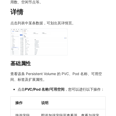
用数、空闲节点等。
常见问题
macOS
环境变量
事件
工作空间内置 API Key
观测云费用中心服务协议
自定义 View
自定义事件通知模板
Teams
敏感数据脱敏
使用量限制更新
详情
Windows
成员管理
异常追踪
角色管理
观测云移动应用隐私政策
Resource Hook
监控器内部原理
Telegram Bot
工作空间
上传空间图片相关资源
点击列表中某条数据，可划出其详情页。
C++
角色管理
故障中心
Issue
观测云移动 SDK 隐私政策
WebSocket 长连接采集
工作空间自定义配置
获取图片相关资源
Unity
API Keys 管理
错误中心
分组管理
数据处理协议（DPA）
FAQ
属性声明
自定义工作空间绑定信息
查看器
Client Token 管理
基础设施
Issue 等级
观测云账号注销须知
更新日志
跨空间授权
修改品牌标识
基础属性
分析看板
黑名单
统一目录
模板管理
观测云费用中心账号注销须知
跨站点授权
工作空间-查询索引信息列表
查看该条 Persistent Volume 的 PVC、Pod 名称、可用空
会话重放
数据转发
日志
数据查询
观测云 Obsy AI 智能服务使用协议
账号管理
工作空间-索引模板配置
间、标签及扩展属性。
用户洞察
数据访问
指标
登录映射规则
点击
PVC/Pod 名称/可用空间
，您可以进行以下操作：
数据访问
正则表达式
用户访问监测
场景-仪表板
操作
说明
自建追踪
审计事件
可用性监测
链路追踪
筛选字段
即添加该字段至查看器，查看与该字