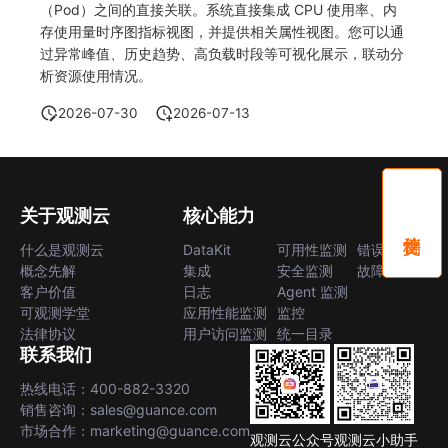
（Pod）之间的直接关联。系统直接集成 CPU 使用率、内
存使用量时序图指标视图，并提供相关属性视图。您可以通
过异常峰值、历史趋势、高负载时段等可视化展示，联动分
析资源使用情况。
2026-07-30
2026-07-13
关于观测云
核心能力
什么是观测云
DataKit
可用性监测
错误中心
概念先解
集成
安全监测
故障中心
客户价值
日志
Agent 监测
可观测学堂
应用性能监测
监控
法律协议
用户访问监测
统一目录
联系我们
热线电话：400-882-3320
销售咨询：sales@guance.com
市场合作：marketing@guance.com
观测云公众号
观测云小助手