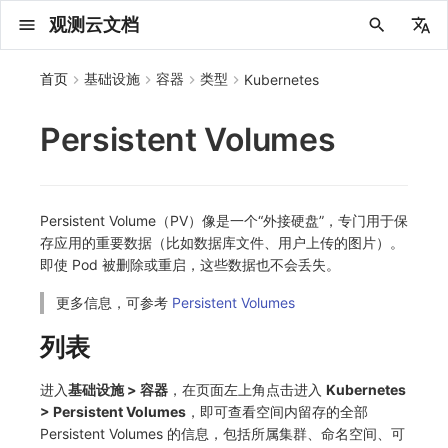
观测云文档
中文
首页
基础设施
容器
类型
Kubernetes
English
Persistent Volumes
2025 年
概念先解
注册免费版
安装并使用 DataKit
更新日志
DQL 查询入口
管理 Pipelines
仪表板
创建/编辑笔记
所有事件
创建错误投递规则
创建 Issue
故障列表
总览
数据上报
新建实体对象
指标采集
日志采集
数据采集
Web
拨测任务
新建检测规则
数据采集
监控器
账号设置
应用列表
查看器
Obsy Copilot
Agent 管理
OWL CLI
公共请求参数
Func 托管版
数据存储策略
费用结算方式
名词解释
发布历史
公共请求参数
关于内置角色的说明
观测云商业版订阅协议
从官网注册商业版
在 Linux 上安装
2025
主机安装
服务管理
主配置
HTTP API
DBSCAN
PromQL 快速上手
快速开始
列表管理
图表类型
变量查询
快速搭建
绑定内置视图
等级定义
等级定义
日志列表
日志索引
关联 Web 应用访问
性能指标
手动安装
Web 应用接入
更新日志
更新日志
更新日志
更新日志
更新日志
更新日志
更新日志
快速开始
更新日志
快速开始
快速开始
Session（会话）
Web
会话热图
SourceMap 配置
数据拦截与修改
API 拨测
官方检测库
语法
官方模板库
应用智能检测
新建 SLO
新建告警策略
钉钉机器人
关键指标
邀请成员
权限清单
Open API
新建转发规则
模版库
创建扫描规则
SAML
Status Page
新建 Agent 监测应用
搜索
保存快照
可观测分析
Agent 创建
手动安装
快速开始
仪表板
未恢复事件列出
频道
故障列表
错误中心
基础设施
实体列表
聚类查询
获取指标集相关信息
应用
拨测任务
监控器
应用
字段管理
列出
DQL 数据异步查询
列出
获取账单计费项消费累计
获取时序趋势图
AWS
一般图表数据返回
基础
计费产生逻辑
费用中心账号结算
注册与版本
2025 年
部署必读
如何开始
部署配置手册
计量数据结构与使用
列出
列出
列出
列出
新建
初始化并获取
列出
获取
列出
有效的等级列表
模版-列出
DQL数据查询
添加映射配置
标识ID导入
apm 服务列出
在线 Datakit 列表
2024 年
客户价值
注册商业版
快速创建仪表板
DataKit 安装
DQL 函数
Pipeline 手册
可视化图表
Chart Block 配置说明
未恢复事件
错误列表
管理 Issue
故障详情
拓扑
实体列表
指标分析
浏览器日志采集
服务
小程序
概览
管理检测规则
查看器
智能监控
偏好设置
查看器
快照
套餐与积分
我的任务
OWL MCP Server
公共响应结构
云账号管理
商业版
常见问题
登录方式
私有化版本说明
公共响应结构
未恢复事件查询
观测云专属版订阅协议
从云厂商注册商业版
在 Windows 上安装
2021~2024
容器安装
状态查看
采集器配置
文档撰写
本地 Func 如何上报自定义高级函数
基础和原理
页面管理
图表配置
对象映射
列表管理
Issue 发现
等级映射
日志详情
原生直写索引
配置应用性能监测采样
服务拓扑
自动注入
前端框架插件接入
应用接入
快速开始
迁移指南
快速开始
快速开始
快速开始
快速开始
应用接入
快速开始
应用接入
应用接入
View（页面）
移动端
漏斗分析
脚本上传 sourcemap
页面性能
网络路径拨测
自定义创建
内置函数
检测规则
云账单智能监控
管理 SLO
管理告警策略
企业微信机器人
功能菜单
常见问题
管理转发规则
管理扫描规则
OIDC
工单管理
新建 LLM 监测应用
筛选
分享快照
数据检索
Agent 容器安装
自动安装
工具清单
仪表板轮播
获取事件内容
Issue
值班
错误中心规则
资源目录
拓扑图
索引
聚合生成指标
SourceMap
自建节点管理
SLO
全局标签
新建
DQL 数据查询(旧版)
执行外部函数
获取账单信息
生成认证 code
阿里云
拓扑图数据返回
云同步脚本集
计费价格明细
阿里云账号结算
结算与账单
2024 年
如何申请 License
升级商业版
运维FAQ
获取
创建
添加成员
创建
获取
修改
修改ISSUE
创建
模版-获取模版详情
修改映射配置
service map
2023 年
版本区分
开始使用监控器
DataKit 使用
高级函数
视图变量
变更事件
错误规则详情
分析看板
故障分析看板
网络流
实体详情
指标管理
小程序日志采集
分析看板
Android
查看器
信号
概览
SLO
其他设置
分析看板
自动化
故障排查
接口签名认证
外部数据源
企业版
账户概览
产品部署
签名认证
拓扑图图表接口
观测云免费版订阅协议
在 macOS 上安装
批量安装
更新
选举配置
Platypus 语法
图表查询
页面管理
通知策略
故障自动分析
外部索引
应用性能监测关联日志
服务详情
查看器
SSR 框架下接入
远程配置与强制采样
应用接入
快速开始
应用接入
应用接入
应用接入
应用接入
配置说明
应用接入
配置说明
配置说明
Resource（资源）
Webpack 上传 sourcemap
内容安全策略
多步拨测
自定义模板库
主机智能检测
SLO 详情
告警聚合通知模板
飞书机器人
日志延迟可见
FAQ
角色映射
时间控件
资源生成
Agent 服务运维
快速开始
笔记
手动恢复事件
日程
配置管理
数据转发
智能巡检
成员管理
分享
DQL 数据查询
获取账户余额
华为云
亚马逊云账号结算
2023 年
基础设施部署
SSO 管理
使用FAQ
新增
获取
修改
获取
修改
列出
修改
模版-导入自定义系统模版
映射配置列出
Persistent Volume（PV）像是一个“外接硬盘”，专门用于保
存应用的重要数据（比如数据库文件、用户上传的图片）。
2022 年
常见问题
开启 APM 链路追踪
DataKit 配置
DQL VS 其它查询语言
报告
智能监控事件
常见问题
日程
值班
设备
实体类型管理
生成指标
日志查看器
链路
iOS/tvOS/macOS
自建节点管理
执行日志
静默管理
空间设置
任务接入
使用限制
脚本市场
常见问题
支持中心
开始使用
前台账号
单位说明
观测云 SaaS 服务等级协议
在 Kubernetes 上安装
离线安装
DQL 查询
代理配置
内置函数
图表 JSON
故障聚合规则
Electron 应用接入
基于 Uniapp 开发框架的小程序接入
配置说明
应用接入
配置说明
配置说明
配置说明
配置说明
高级场景
配置说明
高级场景
高级场景
Action（操作）
Vite 上传 sourcemap
浏览器拨测
监控器列表
Kubernetes 智能检测
Webhook 自定义
常见问题
维度分析
知识服务
Agent 正向代理配置
工具清单
新版笔记
创建事件
配置管理
数据访问
静默配置
角色管理
删除
同组织 Trace 查询
作废认证 code
腾讯云
华为云账号结算
2022 年
开始安装
管理后台手册
升级观测云
修改
修改
更换空间拥有者
轮换工作空间 Token
列出
批量删除
管理工作空间
模版-删除自定义模版
删除映射配置
即使 Pod 被删除或重启，这些数据也不会丢失。
更多信息，可参考
Persistent Volumes
2021 年
DataKit 开发手册
笔记
事件详情
配置管理
配置管理
网络路径
全景拓扑图
常见问题
BPF 网络日志
错误追踪
HarmonyOS
常见问题
Arbiter
告警策略
MFA 管理
用量统计
请求示例
账单管理
运维手册
管理后台账号
飞书 SSO（OIDC）配置说明
法律声明
以 Kubernetes helm 方式安装
其它命令
DataKit Operator
附加功能
图表链接
Webhook配置
采集数据说明
应用数据采集
高级场景
配置说明
高级场景
高级场景
高级场景
高级场景
应用数据采集
框架接入
应用数据采集
故障排查
Long Task（长任务）
恢复监控器
日志智能检测
简单 HTTP 请求
显示列
技能
命令参考
查看器
告警策略
API Key 管理
取消快照/图表分享
Azure
激活产品
容量规划
启用/禁用
启用/禁用
修改
删除
删除
模版-批量删除自定义模版
开关状态设置
列表
2020 年
查看器
常见问题
常见问题
错误追踪
Profiling
React Native
通知对象管理
属性声明
Agent 版本历史
OpenAPI SDK
账户管理
扩展使用
工作空间成员
SourceMap 分片上传
数据安全保密协议
Docker 安装
故障排查
其它配置方式
性能基准和优化
事件关联
采样配置
应用数据采集
高级场景
应用数据采集
应用数据采集
应用数据采集
应用数据采集
故障排查
高级场景
故障排查
Error（错误）
运算符
用户访问智能检测
短信
MCP 服务
内置视图
通知对象管理
黑名单
DataWay
删除
删除
批量设置故障 AI 自动分析配置
批量删除
获取开关状态信息
自定义用户访
进入
基础设施 > 容器
，在页面左上角点击进入
Kubernetes
2019 年
内置视图
索引
Flutter
常见问题
字段管理
Obscli
公共错误定义
工作空间管理
工作空间
部署版跨站点授权
数据安全协议
Datakit Operator
虚拟互联网接入
用户操作 Action
故障排查
应用数据采集
故障排查
故障排查
故障排查
故障排查
应用数据采集
真值表
语音电话
消息渠道
服务管理
Pipelines
部署方案
修改品牌标识
删除
> Persistent Volumes
，即可查看空间内留存的全部
Persistent Volumes 的信息，包括所属集群、命名空间、可
常见问题
跨工作空间索引查询
UniApp
全局标签
场景
常见问题
工作空间 API Key
同组织跨工作空间 Trace 查询
观测云费用中心用户充值协议
性能展示
自定义数据与事件
故障排查
故障排查
事件等级
Slack
Agent 协作（A2A）
服务性能
数据访问
使用量限制查询