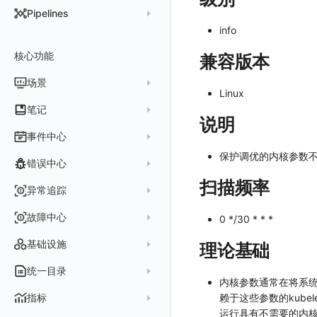
DataKit 开发手册
批量安装
状态查看
主配置
Kubernetes
DQL 查询入口
Pipelines
在 AWS 云市场开通
Docker 安装
离线安装
更新
采集器配置
HTTP API
Helm
info
DQL 函数
管理 Pipelines
在华为云云商店购买
Datakit Operator
DQL 查询
选举配置
文档撰写
Docker
核心功能
高级函数
兼容版本
Pipeline 手册
在微软云云商店购买
其它命令
代理配置
AWS ECS Fargate
DQL VS 其它查询语言
DBSCAN
场景
快速开始
Linux
故障排查
DataKit Operator
AWS EKS
PromQL 快速上手
本地 Func 如何上报自定义高级函数
基础和原理
仪表板
笔记
虚拟互联网接入
其它配置方式
GCP GKE Autopilot
无数据排查
更新日志
说明
Platypus 语法
各数据类别数据处理
可视化图表
列表管理
创建/编辑笔记
事件中心
性能展示
Bug Report 分析
阿里云接入
Asyncprofile
配置综述
内置函数
Grok 模式
视图变量
页面管理
图表类型
Chart Block 配置说明
保护调优的内核参数不受
所有事件
错误中心
Datakit Metrics
华为云接入
DDTrace
DCA
附加功能
报告
图表配置
变量查询
历史版本
时序图
未恢复事件
扫描频率
AWS 接入
Flameshot
Git
创建错误投递规则
异常追踪
性能基准和优化
Reference Table
笔记
图表查询
对象映射
柱状图
变更事件
logfwd
配置中心支持
错误列表
创建 Issue
故障中心
Offload
0 */30 * * *
查看器
图表 JSON
饼图
简单查询
智能监控事件
logging
错误规则详情
管理 Issue
故障列表
内置视图
图表链接
快速搭建
概览图
表达式查询
基础设施
理论基础
事件详情
pyspy
常见问题
分析看板
故障详情
常见问题
事件关联
列表管理
绑定内置视图
排行榜
DQL 查询
默认链接
主机
统一目录
常见问题
日程
内核参数通常在将系
故障分析看板
页面管理
表格图
PromQL 查询
自定义链接
容器
新建实体对象
指标
赖于这些参数的kub
配置管理
值班
中国地图
数据源查询
场景示例
进程
类型
运行具有不需要的内核
实体列表