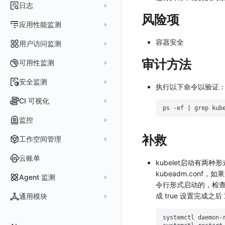
指标采集
日志
等级定义
配置管理
世界地图
数据库
分析看板
Containers
实体详情
风险项
指标分析
日志采集
Issue 发现
应用性能监测
常见问题
等级定义
散点图
网络
Kubernetes
实体类型管理
指标管理
浏览器日志采集
通知策略
数据采集
容器安全
等级映射
用户访问监测
气泡图
资源目录
总览
Pods
全景拓扑图
生成指标
小程序日志采集
服务
关联 Web 应用访问
故障自动分析
直方图
Web
审计方法
常见问题
拓扑
数据上报
Services
可用性监测
常见问题
日志查看器
分析看板
配置应用性能监测采样
性能指标
故障聚合规则
矩形树图
小程序
Web 应用接入
网络流
Deployments
拨测任务
安全监测
BPF 网络日志
日志列表
执行以下命令以验证
链路
应用性能监测关联日志
服务拓扑
Webhook配置
蜂窝图
Android
前端框架插件接入
更新日志
设备
Nodes
概览
API 拨测
新建检测规则
CI 可视化
错误追踪
日志详情
错误追踪
服务详情
手动安装
Java 日志关联链路数据
热力图
iOS/tvOS/macOS
SSR 框架下接入
应用接入
更新日志
ps
-ef
|
grep
网络路径
Replica Sets
查看器
网络路径拨测
HTTP
管理检测规则
官方检测库
数据采集
索引
监控
Profiling
自动注入
在主机上部署
Python 日志关联链路数据
拓扑图
HarmonyOS
Electron 应用接入
远程配置与强制采样
快速开始
更新日志
Jobs
自建节点管理
多步拨测
ICMP
信号
自定义创建
查看器
跨工作空间索引查询
日志索引
监控器
补救
查看器
在 Kubernetes 上部署
在主机上部署
工作空间管理
SLO
React Native
采集数据说明
应用接入
迁移指南
更新日志
基于 Uniapp 开发框架的小程序接入
Cron Jobs
常见问题
浏览器拨测
TCP
执行日志
概览
常见问题
原生直写索引
智能监控
官方模板库
列表
在 Kubernetes 上部署
账号设置
仪表盘
Flutter
采样配置
应用数据采集
配置说明
快速开始
快速开始
更新日志
云账单
Daemonset
WEBSOCKET
kubelet启动有两种形式 
Arbiter
外部索引
SLO
检测规则
应用智能检测
详情页
安装 Datakit Operator
偏好设置
漏斗图
UniApp
用户操作 Action
高级场景
应用接入
应用接入
快速开始
更新日志
SDK 初始化
自定义用户访问监测 SDK 采集数据内容
kubeadm.conf，如果
Statefulset
SSL
Agent 监测
语法
SLS Logstore
令行形式启动的，检查kube
静默管理
自定义模板库
云账单智能监控
新建 SLO
阈值检测
安装 Helm
其他设置
桑基图
macOS
自定义数据与事件
应用数据采集
配置说明
配置说明
应用接入
快速开始
更新日志
自定义用户标识
RUM 配置
自定义标签
Persistent Volumes
应用列表
内置函数
成 true 设置完成之后 
通用模块
Elasticsearch
告警策略
监控器列表
主机智能检测
管理 SLO
突变检测
空间设置
数据列表
Windows
自定义 View
故障排查
高级场景
高级场景
配置说明
应用接入
快速开始
快速开始
用户标识
Log 配置
自定义采集规则
SDK 初始化
SDK 初始化
自定义添加额外的数据TAG
PVC
查看器
新建 Agent 监测应用
查看器
OpenSearch
通知对象管理
恢复监控器
Kubernetes 智能检测
SLO 详情
新建告警策略
区间检测
systemctl
MFA 管理
关键指标
告警统计图
C++
Resource Hook
应用数据采集
应用数据采集
高级场景
配置说明
应用接入
应用接入
更新日志
全局 Context
自定义添加 Action
Trace 配置
数据采集脱敏
RUM 配置
自定义标签使用
RUM 配置
SDK 初始化
自定义标签与全局上下文