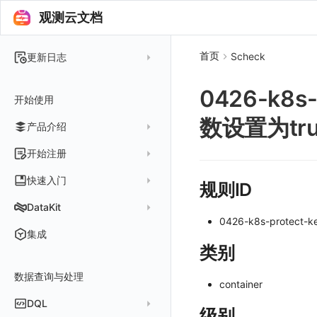
观测云文档
首页
Scheck
更新日志
2025 年
0426-k8s
开始使用
2024 年
数设置为tru
产品介绍
2023 年
2022 年
概念先解
开始注册
2021 年
客户价值
注册免费版
快速入门
规则ID
2020 年
注册商业版
安装并使用 DataKit
DataKit
2019 年
0426-k8s-protect-ke
版本区分
从官网注册商业版
快速创建仪表板
在 Linux 上安装
更新日志
集成
常见问题
从云厂商注册商业版
类别
开始使用监控器
在 Windows 上安装
DataKit 安装
2025
在阿里云云市场开通
开启 APM 链路追踪
在 macOS 上安装
数据查询与处理
DataKit 使用
2021~2024
主机安装
container
在阿里云海外云市场开通
在 Kubernetes 上安装
DataKit 配置
容器安装
服务管理
DQL
级别
在阿里云云市场开通专属版
以 Kubernetes helm 方式安装