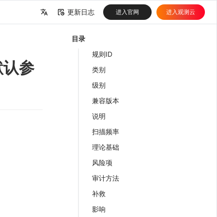
更新日志
进入官网
进入观测云
中文
目录
English
规则ID
核默认参
类别
级别
兼容版本
说明
扫描频率
理论基础
风险项
审计方法
补救
影响