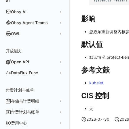
systemctl
restart
AI
分析看板
新建 LLM 监测应用
快照
搜索
日志易
常见问题
运算符
日志智能检测
管理告警策略
钉钉机器人
区间检测 V2
属性声明
功能菜单
监控器总览
Unity
WebSocket 长连接采集
故障排查
故障排查
应用数据采集
高级场景
配置说明
配置说明
快速开始
快速开始
添加自定义 Action
自定义添加 Error
WebView 监测
Log 配置
数据采集自定义规则
Log 配置
数据采集脱敏
RUM 配置
自定义标签使用
SDK 初始化
Obsy AI
筛选
保存快照
火山引擎 TLS
真值表
用户访问智能检测
告警聚合通知模板
企业微信机器人
离群检测
字段管理
日志延迟可见
文本
查看器
FAQ
故障排查
应用数据采集
高级场景
高级场景
应用接入
应用接入
快速开始
上报自定义 Error
Trace 配置
数据采集脱敏
Trace 配置
Log 配置
数据采集自定义规则
RUM 配置
自定义标签使用
SDK 初始化
SDK 初始化
动态配置与动态更新地址
动态配置与动态更新地址
影响
时间控件
分享快照
Obsy Copilot
Obsy Agent Teams
事件等级
飞书机器人
日志检测
全局标签
视频
分析看板
更新日志
故障排查
应用数据采集
应用数据采集
配置说明
配置说明
应用接入
Session（会话）
符号文件上传
WebView 数据监测
Trace 配置
数据采集脱敏
Log 配置
数据采集自定义规则
RUM 配置
RUM 配置
自定义标签使用
小程序 JS SDK 远程配置
URLSession 自定义 Network 采集
维度分析
套餐与积分
可观测分析
您必须重新调整内核参数
Agent 管理
自定义事件通知模板
Webhook 自定义
进程异常检测
OWL
环境变量
图片
会话重放
故障排查
故障排查
框架接入
高级场景
配置说明
View（页面）
隐私与权限说明
Trace 配置
数据采集脱敏
Log 配置
Log 配置
数据采集自定义规则
SDK 初始化
SDK 初始化
动态配置与动态更新地址
动态配置与动态更新地址
自定义标签与 BridgeContext
显示列
数据检索
我的任务
监控器内部原理
简单 HTTP 请求
Agent 创建
基础设施存活检测 V2
Webhook 自定义 Body 模板
默认值
成员管理
OWL CLI
命令面板
用户洞察
高级场景
应用数据采集
高级场景
Resource（资源）
Web
Content Provider 设置
符号文件上传
符号文件上传
WebView 数据监测
Trace 配置
数据采集脱敏
Trace 配置
RUM 配置
桌面 UI 框架
RUM 配置
自定义标签
SDK 初始化
资源生成
开放能力
自动化
短信
Agent 容器安装
应用性能指标检测
角色管理
OWL MCP Server
邀请成员
手动安装
IFrame
数据访问
应用数据采集
故障排查
故障排查
Action（操作）
移动端
会话热图
手动兼容接入
WebView 数据监测
WebView 数据监测
Log 配置
WebView2
隐私与数据脱敏
Log 配置
自定义采集规则
RUM 配置
自定义标签使用
如何接入会话重放
Widget Extension 数据采集
原生与 Flutter 混合开发
默认情况,protect-kerne
知识服务
任务接入
语音电话
Agent 服务运维
用户访问指标检测
Open API
API Keys 管理
故障排查
权限清单
自动安装
快速开始
仪表板列表
自建追踪
故障排查
Long Task（长任务）
漏斗分析
WebView 数据监测
Trace 配置
Electron
自定义标签
Trace 配置
Log 配置
数据采集脱敏
如何接入 canvas 录制
Android 会话重放
Publish Package 相关配置
原生与 React Native 混合开发
参考文献
用量统计
Slack
Agent 正向代理配置
组合检测
Client Token 管理
Open API
快速开始
工具清单
SourceMap
公共请求参数
Error（错误）
tvOS 数据采集
自定义采集规则
Trace 配置
原生与 Unity 混合开发
故障排除
iOS 会话重放
Android Resource 手动配置
DataFlux Func
Agent 版本历史
Teams
技能
可用性数据检测
黑名单
常见问题
工具清单
自定义环境变量
公共响应结构
SourceMap 配置
Flutter 会话重放
Func 托管版
kubelet
Obscli
Telegram Bot
MCP 服务
网络数据检测
数据转发
命令参考
付费计划与账单
其他
接口签名认证
脚本上传 sourcemap
React Native 会话重放
云账号管理
CIS 控制
消息渠道
外部事件检测
数据访问
新建转发规则
使用限制
数据拦截与修改
Webpack 上传 sourcemap
存储与计费明细
外部数据源
AWS
Agent 协作（A2A）
基础设施变更检测
正则表达式
管理转发规则
数据转发至 AWS S3
无
请求示例
Vite 上传 sourcemap
页面性能
脚本市场
阿里云
一般图表数据返回
数据存储策略
付费计划与账单
可编程检测
审计事件
FAQ
模版库
数据转发至华为云 OBS
OpenAPI SDK
内容安全策略
2026-07-30
2026
华为云
拓扑图数据返回
基础
折线图
商业版
费用结算方式
费用中心
分享管理
数据转发至阿里云 OSS
公共错误定义
腾讯云
云同步脚本集
饼图
企业版
计费产生逻辑