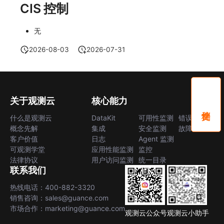
CIS 控制
无
2026-08-03
2026-07-31
关于观测云
核心能力
什么是观测云
DataKit
可用性监测
错误中心
概念先解
集成
安全监测
故障中心
客户价值
日志
Agent 监测
可观测学堂
应用性能监测
监控
法律协议
用户访问监测
统一目录
联系我们
热线电话：400-882-3320
销售咨询：sales@guance.com
市场合作：marketing@guance.com
观测云公众号
观测云小助手