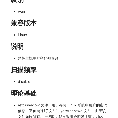
常见问题
macOS
环境变量
事件
工作空间内置 API Key
观测云费用中心服务协议
自定义 View
自定义事件通知模板
Teams
敏感数据脱敏
使用量限制更新
warn
Windows
成员管理
异常追踪
角色管理
观测云移动应用隐私政策
Resource Hook
监控器内部原理
Telegram Bot
工作空间
上传空间图片相关资源
兼容版本
C++
角色管理
故障中心
Issue
观测云移动 SDK 隐私政策
WebSocket 长连接采集
工作空间自定义配置
获取图片相关资源
Linux
Unity
API Keys 管理
错误中心
分组管理
数据处理协议（DPA）
FAQ
属性声明
自定义工作空间绑定信息
说明
查看器
Client Token 管理
基础设施
Issue 等级
观测云账号注销须知
更新日志
跨空间授权
修改品牌标识
监控主机用户密码被修改
分析看板
黑名单
统一目录
模板管理
观测云费用中心账号注销须知
跨站点授权
工作空间-查询索引信息列表
扫描频率
会话重放
数据转发
日志
数据查询
观测云 Obsy AI 智能服务使用协议
账号管理
工作空间-索引模板配置
disable
用户洞察
数据访问
指标
登录映射规则
理论基础
数据访问
正则表达式
用户访问监测
场景-仪表板
/etc/shadow 文件，用于存储 Linux 系统中用户的密码
自建追踪
审计事件
可用性监测
链路追踪
信息，又称为“影子文件”。/etc/passwd 文件，由于该
文件允许所有用户读取，易导致用户密码泄露，因此