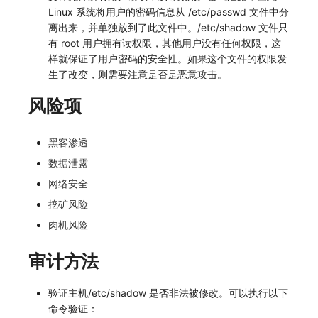
SourceMap
分享管理
监控
DataKit清单
Linux 系统将用户的密码信息从 /etc/passwd 文件中分
离出来，并单独放到了此文件中。/etc/shadow 文件只
自定义环境变量
跨工作空间授权
LLM监测
有 root 用户拥有读权限，其他用户没有任何权限，这
样就保证了用户密码的安全性。如果这个文件的权限发
其他
字段展示权限
管理
生了改变，则需要注意是否是恶意攻击。
敏感数据扫描
快照管理
风险项
实验室
DQL 数据查询
黑客渗透
SSO 管理
Func 函数
数据泄露
网络安全
支持中心
账单分析
挖矿风险
免登录 Token
肉机风险
图表图片
审计方法
验证主机/etc/shadow 是否非法被修改。可以执行以下
命令验证：