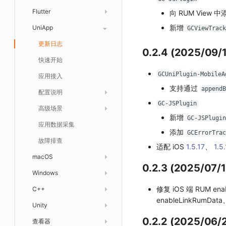
常见问题
原生直写索引
列表
在 Kubernetes 上部署
仪表盘
Flutter
采样配置
应用数据采集
配置说明
快速开始
快速开始
更新日志
Daemonset
向 RUM View 
外部索引
详情页
安装 Datakit Operator
漏斗图
新增
UniApp
用户操作 Action
高级场景
应用接入
应用接入
快速开始
更新日志
SDK 初始化
自定义用户访问监测 SDK 采集数据内容
Statefulset
GCViewTrac
SLS Logstore
安装 Helm
桑基图
自定义数据与事件
应用数据采集
配置说明
配置说明
应用接入
快速开始
更新日志
自定义用户标识
RUM 配置
自定义标签
Persistent Volumes
0.2.4 (2025/09/
Elasticsearch
数据列表
自定义 View
故障排查
高级场景
高级场景
配置说明
应用接入
快速开始
用户标识
Log 配置
自定义采集规则
SDK 初始化
SDK 初始化
自定义添加额外的数据TAG
PVC
OpenSearch
GCUniPlugin-MobileA
告警统计图
Resource Hook
应用数据采集
应用数据采集
高级场景
配置说明
应用接入
全局 Context
自定义添加 Action
Trace 配置
数据采集脱敏
RUM 配置
自定义标签使用
RUM 配置
SDK 初始化
自定义标签与全局上下文
日志易
支持通过
append
监控器总览
WebSocket 长连接采集
故障排查
故障排查
应用数据采集
高级场景
配置说明
添加自定义 Action
自定义添加 Error
WebView 监测
Log 配置
数据采集自定义规则
Log 配置
数据采集脱敏
RUM 配置
自定义标签使用
SDK 初始化
火山引擎 TLS
GC-JSPlugin
文本
FAQ
故障排查
应用数据采集
高级场景
上报自定义 Error
Trace 配置
数据采集脱敏
Trace 配置
Log 配置
数据采集自定义规则
RUM 配置
自定义标签使用
SDK 初始化
动态配置与动态更新地址
动态配置与动态更新地址
新增
GC-JSPlugi
视频
更新日志
故障排查
应用数据采集
符号文件上传
WebView 数据监测
Trace 配置
数据采集脱敏
Log 配置
数据采集自定义规则
RUM 配置
小程序 JS SDK 远程配置
URLSession 自定义 Network 采集
添加
GCErrorTra
图片
故障排查
隐私与权限说明
Trace 配置
数据采集脱敏
Log 配置
动态配置与动态更新地址
动态配置与动态更新地址
自定义标签与 BridgeContext
适配 iOS
1.5.17
、
1.5
命令面板
macOS
Content Provider 设置
符号文件上传
符号文件上传
WebView 数据监测
Trace 配置
数据采集脱敏
0.2.3 (2025/07/1
IFrame
Windows
快速开始
手动兼容接入
WebView 数据监测
WebView 数据监测
Widget Extension 数据采集
原生与 Flutter 混合开发
仪表板列表
修复 iOS 端 RUM enab
C++
应用接入
更新日志
WebView 数据监测
Publish Package 相关配置
原生与 React Native 混合开发
enableLinkRumDat
Unity
配置说明
快速开始
快速开始
tvOS 数据采集
Android Resource 手动配置
0.2.2 (2025/06/
查看器
高级场景
应用接入
应用接入
快速开始
SDK 初始化