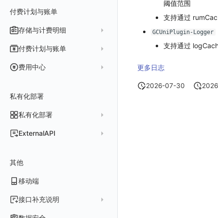
阈值范围
Obscli
Telegram Bot
MCP 服务
网络数据检测
数据转发
命令参考
付费计划与账单
接口签名认证
云账号管理
支持通过 rumCach
消息渠道
外部事件检测
数据访问
新建转发规则
使用限制
存储与计费明细
外部数据源
AWS
GCUniPlugin-Logger
Agent 协作（A2A）
基础设施变更检测
正则表达式
管理转发规则
数据转发至 AWS S3
请求示例
脚本市场
阿里云
一般图表数据返回
支持通过 logCac
数据存储策略
付费计划与账单
可编程检测
审计事件
FAQ
模版库
数据转发至华为云 OBS
OpenAPI SDK
华为云
拓扑图数据返回
基础
折线图
商业版
费用结算方式
费用中心
更多日志
分享管理
数据转发至阿里云 OSS
公共错误定义
腾讯云
云同步脚本集
饼图
企业版
计费产生逻辑
常见问题
费用中心账号结算
名词解释
2026-07-30
2026
跨工作空间授权
数据转发至 Kafka 消息队列
场景
Azure
表格图
如何开启
常见问题
计费价格明细
私有化部署
阿里云账号结算
注册与版本
登录方式
字段展示权限
数据转发至火山引擎 TOS
事件
仪表板
脚本清单
亚马逊云账号结算
结算与账单
私有化部署
账户概览
敏感数据扫描
数据转发至谷歌云 GCS
异常追踪
仪表板轮播
未恢复事件列出
创建
常见问题
阿里云
华为云账号结算
支持中心
发布历史
ExternalAPI
实验室
创建扫描规则
故障中心
笔记
获取事件内容
频道
获取
列出
AWS
云监控（指标数据）
为云资源上报数据添加额外的 Tags
账单管理
私有化版本说明
2025 年
公共请求参数
SSO 管理
管理扫描规则
自定义新建
错误中心
新版笔记
手动恢复事件
Issue
故障列表
删除
获取
列出
列出
华为云
注意事项
AWS 客户端的多种认证方式
账户管理
其他
产品部署
2024 年
公共响应结构
支持中心
SAML
官方规则库
基础设施
查看器
创建事件
日程
值班
错误中心
修改
新建
获取
列出
新建
列出
获取故障 AI 自动分析配置
腾讯云
云监控（指标数据）
云监控（指标数据）
工作空间管理
开始使用
2023 年
部署必读
移动端
签名认证
OIDC
Status Page
配置示例
统一目录
内置视图
配置管理
配置管理
错误中心规则
基础设施
获取
修改
删除
获取
列出
修改
获取
列出
列出
列出
设置故障 AI 自动分析配置
Azure
云监控（指标数据）
常见问题
运维手册
2022 年
如何申请 License
如何开始
前台账号
角色映射
工单管理
阿里云 IDaaS
日志
服务管理
资源目录
实体列表
导出
删除
导出
创建
获取
列出
删除
新建
获取
通知策略
列出
获取
等级 列出
详情
列出
获取所有 label
接口补充说明
火山引擎
Azure 客户端授权配
扩展使用
基础设施部署
升级商业版
部署配置手册
管理后台账号
列出
常见问题
Authing
指标
服务性能
拓扑图
聚类查询
导入
导入
修改
删除
获取
列出
订阅
修改
新建
Issue 发现
获取
新建
自定义等级 添加
更新
获取
修改主机 label
列出
统一目录实体列表
列出
关于内置角色的说明
GoogleCloud
云监控（指标数据）
云监控（指标数据）
数据安全