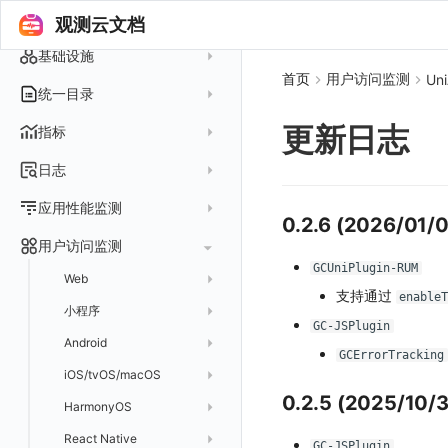
变更事件
logfwd
配置中心支持
错误列表
创建 Issue
故障中心
Offload
查看器
图表 JSON
饼图
简单查询
观测云文档
智能监控事件
logging
错误规则详情
管理 Issue
故障列表
内置视图
图表链接
快速搭建
概览图
表达式查询
基础设施
事件详情
pyspy
常见问题
分析看板
首页
用户访问监测
Un
故障详情
常见问题
事件关联
列表管理
绑定内置视图
排行榜
DQL 查询
默认链接
主机
统一目录
常见问题
日程
故障分析看板
页面管理
表格图
PromQL 查询
自定义链接
容器
新建实体对象
更新日志
指标
配置管理
值班
中国地图
数据源查询
场景示例
进程
类型
实体列表
指标采集
日志
等级定义
配置管理
世界地图
数据库
分析看板
Containers
实体详情
指标分析
日志采集
Issue 发现
应用性能监测
常见问题
等级定义
散点图
网络
Kubernetes
0.2.6 (2026/01/
实体类型管理
指标管理
浏览器日志采集
通知策略
数据采集
等级映射
用户访问监测
气泡图
资源目录
总览
Pods
全景拓扑图
生成指标
小程序日志采集
GCUniPlugin-RUM
服务
关联 Web 应用访问
故障自动分析
直方图
Web
常见问题
拓扑
数据上报
Services
常见问题
支持通过
enable
日志查看器
分析看板
配置应用性能监测采样
性能指标
故障聚合规则
矩形树图
小程序
Web 应用接入
网络流
Deployments
GC-JSPlugin
BPF 网络日志
日志列表
链路
应用性能监测关联日志
服务拓扑
Webhook配置
蜂窝图
Android
前端框架插件接入
更新日志
设备
Nodes
GCErrorTracking
错误追踪
日志详情
错误追踪
服务详情
手动安装
Java 日志关联链路数据
热力图
iOS/tvOS/macOS
SSR 框架下接入
应用接入
更新日志
网络路径
Replica Sets
索引
0.2.5 (2025/10/3
Profiling
自动注入
在主机上部署
Python 日志关联链路数据
拓扑图
HarmonyOS
Electron 应用接入
远程配置与强制采样
快速开始
更新日志
Jobs
跨工作空间索引查询
日志索引
查看器
在 Kubernetes 上部署
在主机上部署
SLO
React Native
采集数据说明
应用接入
迁移指南
更新日志
基于 Uniapp 开发框架的小程序接入
Cron Jobs
GC-JSPlugin