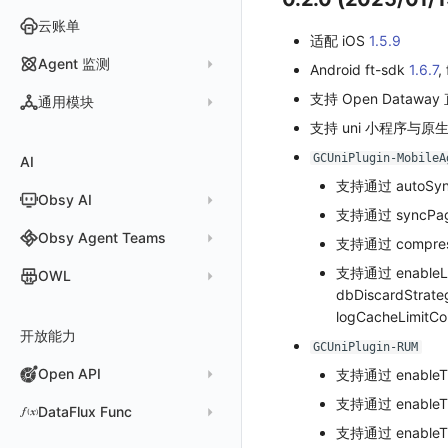
执行日志
概览
智能监控
官方模板库
账号设置
云账单
WEBSOCKET
Arbiter
适配 iOS
1.5.9
SLO
检测规则
应用智能检测
偏好设置
SSL
Agent 监测
语法
Android ft-sdk
1.6.7
,
静默管理
自定义模板库
云账单智能监控
新建 SLO
阈值检测
其他设置
应用列表
支持 Open Dataway
内置函数
通用模块
告警策略
监控器列表
主机智能检测
管理 SLO
突变检测
空间设置
支持 uni 小程序与原生
查看器
新建 Agent 监测应用
查看器
通知对象管理
恢复监控器
Kubernetes 智能检测
SLO 详情
新建告警策略
区间检测
MFA 管理
关键指标
GCUniPlugin-MobileA
AI
分析看板
新建 LLM 监测应用
快照
搜索
常见问题
运算符
日志智能检测
管理告警策略
钉钉机器人
区间检测 V2
属性声明
功能菜单
支持通过 autoSyn
Obsy AI
筛选
保存快照
真值表
用户访问智能检测
告警聚合通知模板
企业微信机器人
离群检测
字段管理
日志延迟可见
支持通过 syncP
时间控件
分享快照
Obsy Copilot
Obsy Agent Teams
事件等级
飞书机器人
日志检测
支持通过 compres
全局标签
维度分析
套餐与积分
可观测分析
Agent 管理
自定义事件通知模板
Webhook 自定义
进程异常检测
支持通过 enableL
OWL
环境变量
dbDiscardSt
显示列
数据检索
我的任务
监控器内部原理
简单 HTTP 请求
Agent 创建
基础设施存活检测 V2
Webhook 自定义 Body 模板
成员管理
OWL CLI
logCacheLimi
资源生成
开放能力
自动化
短信
Agent 容器安装
应用性能指标检测
角色管理
OWL MCP Server
邀请成员
手动安装
GCUniPlugin-RUM
知识服务
任务接入
语音电话
Agent 服务运维
用户访问指标检测
Open API
API Keys 管理
故障排查
权限清单
自动安装
快速开始
支持通过 enableTr
用量统计
Slack
Agent 正向代理配置
组合检测
支持通过 enableTr
Client Token 管理
Open API
快速开始
工具清单
公共请求参数
DataFlux Func
Agent 版本历史
Teams
技能
可用性数据检测
支持通过 enableTr
黑名单
常见问题
工具清单
公共响应结构
Func 托管版