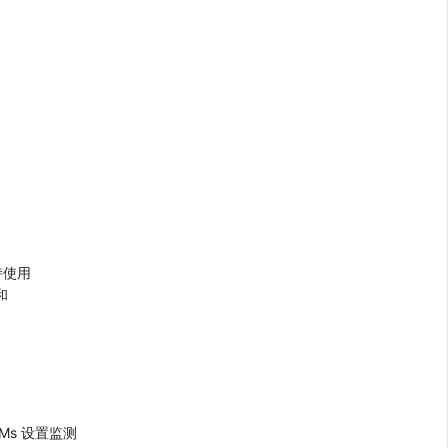
支持使用
和
ionMs 设置监测