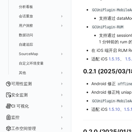
分析看板
应用数据采集
配置说明
配置说明
应用接入
Session（会话）
RUM 配置
自定义标签使用
GCUniPlugin-MobileA
会话重放
故障排查
框架接入
高级场景
配置说明
View（页面）
Log 配置
数据采集自定义规则
SDK 初始化
SDK 初始化
支持通过 dataMo
用户洞察
高级场景
应用数据采集
高级场景
Resource（资源）
Web
Trace 配置
RUM 配置
桌面 UI 框架
RUM 配置
自定义标签
SDK 初始化
GCUniPlugin-RUM
数据访问
应用数据采集
故障排查
故障排查
Action（操作）
移动端
会话热图
Log 配置
WebView2
隐私与数据脱敏
Log 配置
自定义采集规则
RUM 配置
自定义标签使用
如何接入会话重放
支持通过 sessio
1 分钟前的 ru
自建追踪
故障排查
Long Task（长任务）
漏斗分析
Trace 配置
Electron
自定义标签
Trace 配置
Log 配置
数据采集脱敏
如何接入 canvas 录制
Android 会话重放
在 iOS 端开启 RUM
SourceMap
Error（错误）
自定义采集规则
Trace 配置
原生与 Unity 混合开发
故障排除
iOS 会话重放
适配 iOS
1.5.15
、
1.5
自定义环境变量
SourceMap 配置
Flutter 会话重放
0.2.1 (2025/03/1
其他
脚本上传 sourcemap
React Native 会话重放
数据拦截与修改
Webpack 上传 sourcemap
可用性监测
Android 修正
offlin
Vite 上传 sourcemap
页面性能
Android 修正纯 uni
拨测任务
安全监测
内容安全策略
GCUniPlugin-MobileA
概览
API 拨测
新建检测规则
CI 可视化
适配 iOS
1.5.10
、
1.5.
查看器
网络路径拨测
HTTP
管理检测规则
官方检测库
数据采集
监控
自建节点管理
多步拨测
ICMP
信号
自定义创建
查看器
监控器
工作空间管理
0.2.0 (2025/01/1
常见问题
浏览器拨测
TCP