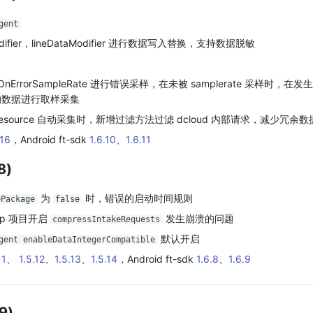
gent
difier，lineDataModifier 进行数据写入替换，支持数据脱敏
nOnErrorSampleRate 进行错误采样，在未被 samplerate 采样时，
m 的数据进行取样采集
 Resource 自动采集时，新增过滤方法过滤 dcloud 内部请求，减少冗余数
.16
，Android ft-sdk
1.6.10
、
1.6.11
8)
为
时，错误的启动时间规则
ePackage
false
app 项目开启
发生崩溃的问题
compressIntakeRequests
默认开启
gent enableDataIntegerCompatible
11
、
1.5.12
、
1.5.13
、
1.5.14
，Android ft-sdk
1.6.8
、
1.6.9
9)