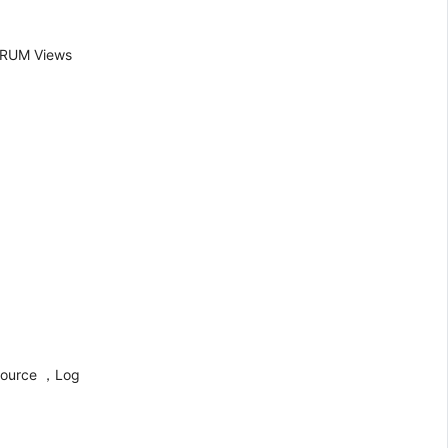
M Views
source ，Log