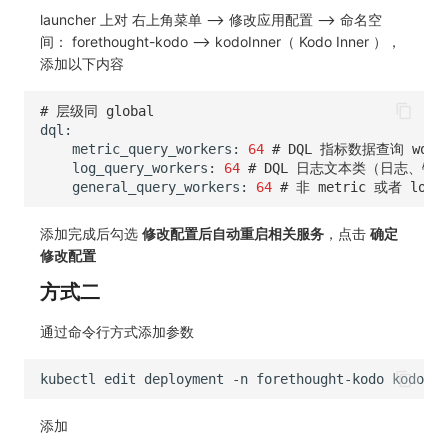
launcher 上对 右上角菜单 --> 修改应用配置 --> 命名空
常见问题
macOS
环境变量
事件
切换拨测中心
工作空间内置 API Key
观测云费用中心服务协议
自定义 View
自定义事件通知模板
Teams
敏感数据脱敏
使用量限制更新
间： forethought-kodo --> kodoInner（ Kodo Inner ），
添加以下内容
Windows
成员管理
异常追踪
华为云更改 OpenSearch 磁盘类型
角色管理
观测云移动应用隐私政策
Resource Hook
监控器内部原理
Telegram Bot
工作空间
上传空间图片相关资源
# 层级同 global
C++
角色管理
故障中心
配置数据转发
Issue
观测云移动 SDK 隐私政策
WebSocket 长连接采集
工作空间自定义配置
获取图片相关资源
metric_query_workers:
64
# DQL 指标数据查询 work
Unity
API Keys 管理
错误中心
离线环境模版更新
分组管理
数据处理协议（DPA）
FAQ
属性声明
自定义工作空间绑定信息
log_query_workers:
64
# DQL 日志文本类（日志、链路
general_query_workers:
64
# 非 metric 或者 log
查看器
Client Token 管理
基础设施
管理空间索引配置
Issue 等级
观测云账号注销须知
更新日志
跨空间授权
修改品牌标识
添加完成后勾选
修改配置后自动重启相关服务
，点击
确定
分析看板
黑名单
统一目录
通过 iframe 实现页面嵌套
模板管理
观测云费用中心账号注销须知
跨站点授权
工作空间-查询索引信息列表
修改配置
会话重放
数据转发
日志
观测云集群备份和恢复
数据查询
观测云 Obsy AI 智能服务使用协议
账号管理
工作空间-索引模板配置
方式二
用户洞察
数据访问
指标
可靠性验证
登录映射规则
通过命令行方式添加参数
数据访问
正则表达式
用户访问监测
Studio 自观测配置与指标说明
场景-仪表板
kubectl
edit
deployment
-n
forethought-kodo
自建追踪
审计事件
可用性监测
自定义前端配色
链路追踪
添加