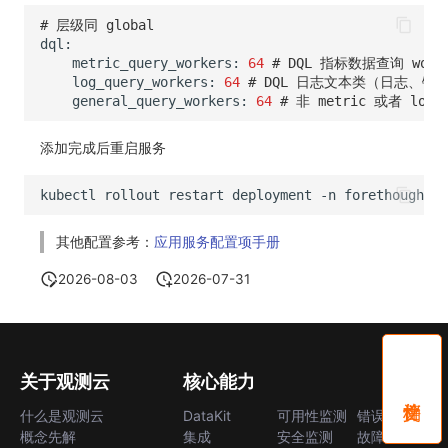
SourceMap
分享管理
监控
自定义前端语言
DataKit清单
# 层级同 global
自定义环境变量
跨工作空间授权
LLM监测
后台管理忘记admin用户密码
metric_query_workers:
64
# DQL 指标数据查询 work
log_query_workers:
64
# DQL 日志文本类（日志、链路
其他
字段展示权限
管理
使用阿里云 ECI 弹性伸缩 kodo-x
general_query_workers:
64
# 非 metric 或者 log
敏感数据扫描
快照管理
Kodo-X 拆分
添加完成后重启服务
实验室
DQL 数据查询
切换 HTTPS 访问
SSO 管理
Func 函数
短信模板配置说明
其他配置参考：
应用服务配置项手册
支持中心
账单分析
统一目录全景拓扑图配置说明
2026-08-03
2026-07-31
免登录 Token
图表图片
关于观测云
核心能力
什么是观测云
DataKit
可用性监测
错误中心
概念先解
集成
安全监测
故障中心