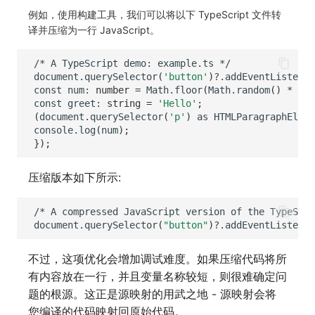
分享管理
监控
DataKit清单
例如，使用构建工具，我们可以将以下 TypeScript 文件转
译并压缩为一行 JavaScript。
跨工作空间授权
LLM监测
/*
A
TypeScript
demo:
example.ts
字段展示权限
管理
document.querySelector
(
'button'
)
?.addEventListener
const
num:
number
=
Math.floor
(
Math.random
()
*
101
敏感数据扫描
快照管理
const
greet:
string
=
'Hello'
;
(
document.querySelector
(
'p'
)
as
HTMLParagraphEleme
实验室
DQL 数据查询
console.log
(
num
)
;
})
;
SSO 管理
Func 函数
压缩版本如下所示:
支持中心
账单分析
/*
A
compressed
JavaScript
version
of
the
TypeScri
免登录 Token
document.querySelector
(
"button"
)
?.addEventListener
图表图片
不过，这项优化会增加调试难度。如果压缩代码将所
有内容放在一行，并且变量名称较短，则很难确定问
题的根源。这正是源映射的用武之地 - 源映射会将
您编译的代码映射回原始代码。