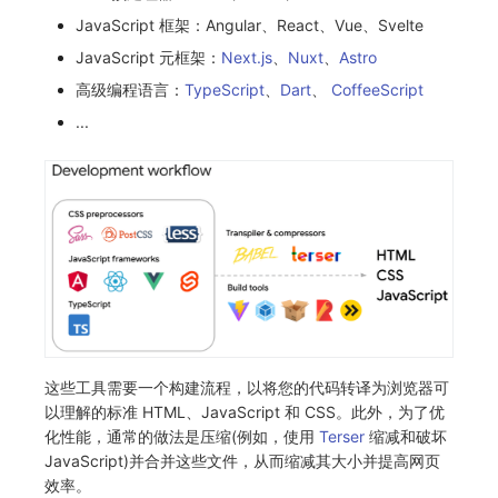
JavaScript 框架：Angular、React、Vue、Svelte
常见问题
环境变量
事件
工作空间内置 API Key
观测云费用中心服务协议
自定义用户访问监测 SDK 采集数据内容
手动兼容接入
tvOS 数据采集
自定义事件通知模板
Teams
敏感数据脱敏
使用量限制更新
JavaScript 元框架：
Next.js
、
Nuxt
、
Astro
如何配置用户访问监测采样
成员管理
异常追踪
角色管理
观测云移动应用隐私政策
监控器内部原理
Telegram Bot
工作空间
上传空间图片相关资源
高级编程语言：
TypeScript
、
Dart
、
CoffeeScript
...
Hook Resource
角色管理
故障中心
Issue
观测云移动 SDK 隐私政策
工作空间自定义配置
获取图片相关资源
Action
API Keys 管理
错误中心
分组管理
数据处理协议（DPA）
属性声明
自定义工作空间绑定信息
FAQ
Client Token 管理
基础设施
Issue 等级
观测云账号注销须知
跨空间授权
修改品牌标识
黑名单
统一目录
模板管理
观测云费用中心账号注销须知
跨站点授权
工作空间-查询索引信息列表
数据转发
日志
数据查询
观测云 Obsy AI 智能服务使用协议
账号管理
工作空间-索引模板配置
数据访问
指标
登录映射规则
这些工具需要一个构建流程，以将您的代码转译为浏览器可
以理解的标准 HTML、JavaScript 和 CSS。此外，为了优
正则表达式
用户访问监测
场景-仪表板
化性能，通常的做法是压缩(例如，使用
Terser
缩减和破坏
JavaScript)并合并这些文件，从而缩减其大小并提高网⻚
审计事件
可用性监测
链路追踪
效率。