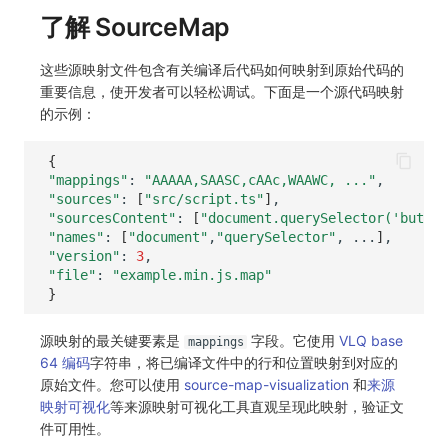
了解 SourceMap
这些源映射文件包含有关编译后代码如何映射到原始代码的
重要信息，使开发者可以轻松调试。下面是一个源代码映射
的示例：
{
"mappings"
:
"AAAAA,SAASC,cAAc,WAAWC, ..."
"sources"
:
[
"src/script.ts"
]
"sourcesContent"
:
[
"document.querySelector('button
"names"
:
[
"document"
,
"querySelector"
,
...
]
"version"
:
3
"file"
:
"example.min.js.map"
}
源映射的最关键要素是
字段。它使用
VLQ base
mappings
64 编码
字符串，将已编译文件中的行和位置映射到对应的
原始文件。您可以使用
source-map-visualization
和
来源
映射可视化
等来源映射可视化工具直观呈现此映射，验证文
件可用性。