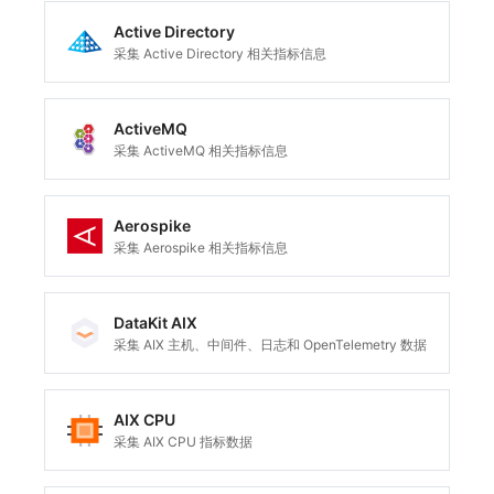
Active Directory
常见问题
macOS
环境变量
事件
工作空间内置 API Key
观测云费用中心服务协议
自定义 View
自定义事件通知模板
Teams
敏感数据脱敏
使用量限制更新
采集 Active Directory 相关指标信息
Windows
成员管理
异常追踪
角色管理
观测云移动应用隐私政策
Resource Hook
监控器内部原理
Telegram Bot
工作空间
上传空间图片相关资源
C++
角色管理
故障中心
Issue
观测云移动 SDK 隐私政策
WebSocket 长连接采集
工作空间自定义配置
获取图片相关资源
ActiveMQ
采集 ActiveMQ 相关指标信息
Unity
API Keys 管理
错误中心
分组管理
数据处理协议（DPA）
FAQ
属性声明
自定义工作空间绑定信息
查看器
Client Token 管理
基础设施
Issue 等级
观测云账号注销须知
更新日志
跨空间授权
修改品牌标识
Aerospike
采集 Aerospike 相关指标信息
分析看板
黑名单
统一目录
模板管理
观测云费用中心账号注销须知
跨站点授权
工作空间-查询索引信息列表
会话重放
数据转发
日志
数据查询
观测云 Obsy AI 智能服务使用协议
账号管理
工作空间-索引模板配置
DataKit AIX
采集 AIX 主机、中间件、日志和 OpenTelemetry 数据
用户洞察
数据访问
指标
登录映射规则
数据访问
正则表达式
用户访问监测
场景-仪表板
AIX CPU
采集 AIX CPU 指标数据
自建追踪
审计事件
可用性监测
链路追踪