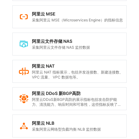
标展示，包括 CPU 使用率、内存使用率、磁盘使用
率、数据占用磁盘空间量、每秒语句执行次数、请求
数、连接数、网络流量、QPS 等。
阿里云 MSE
采集阿里云 MSE（Microservices Engine）的指标信息
阿里云文件存储 NAS
采集阿里云文件存储 NAS 监控数据
阿里云 NAT
阿里云 NAT 指标展示，包括并发连接数、新建连接数、
VPC 流量、 VPC 数据包等。
阿里云 DDoS 新BGP高防
阿里云DDoS新BGP高防的展示指标包括攻击防护能
力、清洗能力、响应时间和可靠性，这些指标反映了新
BGP高防服务在应对大规模DDoS攻击时的性能表现和
可信度。
阿里云 NLB
采集阿里云网络型负载均衡 NLB 监控数据