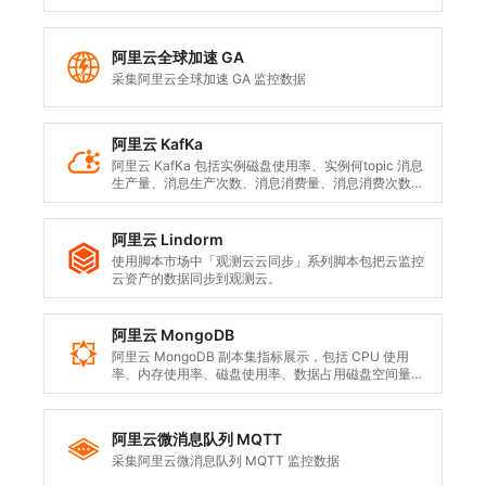
阿里云全球加速 GA
采集阿里云全球加速 GA 监控数据
阿里云 KafKa
阿里云 KafKa 包括实例磁盘使用率、实例何topic 消息
生产量、消息生产次数、消息消费量、消息消费次数
等，这些指标反映了 Kafka 在处理大规模消息传递和实
时数据流时的可靠性保证。
阿里云 Lindorm
使用脚本市场中「观测云云同步」系列脚本包把云监控
云资产的数据同步到观测云。
阿里云 MongoDB
阿里云 MongoDB 副本集指标展示，包括 CPU 使用
率、内存使用率、磁盘使用率、数据占用磁盘空间量、
日志占用磁盘空间、每秒语句执行次数、请求数、连接
数、网络流量、复制延迟、QPS 等。 阿里云 MongoDB
分片集群指标展示，包括 CPU 使用率、内存使用率、
阿里云微消息队列 MQTT
磁盘使用率、数据占用磁盘空间量、日志占用磁盘空
间、每秒语句执行次数、请求数、连接数、网络流量、
采集阿里云微消息队列 MQTT 监控数据
复制延迟、QPS 等。 阿里云 MongoDB 单节点实例指