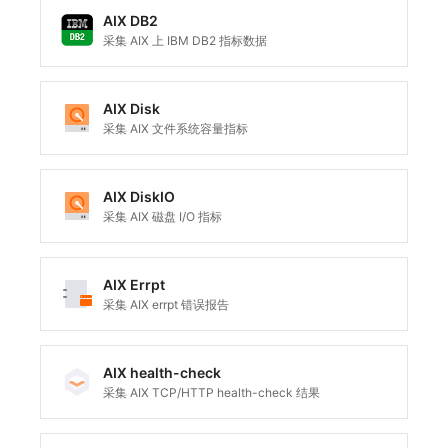
SourceMap
分享管理
监控
DataKit清单
AIX DB2
采集 AIX 上 IBM DB2 指标数据
自定义环境变量
跨工作空间授权
LLM监测
其他
字段展示权限
管理
AIX Disk
采集 AIX 文件系统容量指标
敏感数据扫描
快照管理
实验室
DQL 数据查询
AIX DiskIO
采集 AIX 磁盘 I/O 指标
SSO 管理
Func 函数
支持中心
账单分析
AIX Errpt
采集 AIX errpt 错误报告
免登录 Token
图表图片
AIX health-check
采集 AIX TCP/HTTP health-check 结果