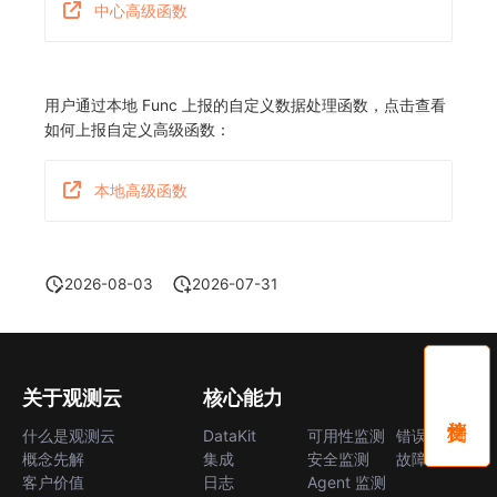
中心高级函数
常见问题
macOS
环境变量
事件
工作空间内置 API Key
观测云费用中心服务协议
自定义 View
自定义事件通知模板
Teams
敏感数据脱敏
使用量限制更新
Windows
成员管理
异常追踪
角色管理
观测云移动应用隐私政策
Resource Hook
监控器内部原理
Telegram Bot
工作空间
上传空间图片相关资源
用户通过本地 Func 上报的自定义数据处理函数，点击查看
C++
角色管理
故障中心
Issue
观测云移动 SDK 隐私政策
WebSocket 长连接采集
工作空间自定义配置
获取图片相关资源
如何上报自定义高级函数：
Unity
API Keys 管理
错误中心
分组管理
数据处理协议（DPA）
FAQ
属性声明
自定义工作空间绑定信息
本地高级函数
查看器
Client Token 管理
基础设施
Issue 等级
观测云账号注销须知
更新日志
跨空间授权
修改品牌标识
分析看板
黑名单
统一目录
模板管理
观测云费用中心账号注销须知
跨站点授权
工作空间-查询索引信息列表
2026-08-03
2026-07-31
会话重放
数据转发
日志
数据查询
观测云 Obsy AI 智能服务使用协议
账号管理
工作空间-索引模板配置
用户洞察
数据访问
指标
登录映射规则
关于观测云
核心能力
数据访问
正则表达式
用户访问监测
场景-仪表板
什么是观测云
DataKit
可用性监测
错误中心
概念先解
集成
安全监测
故障中心
自建追踪
审计事件
可用性监测
链路追踪
客户价值
日志
Agent 监测