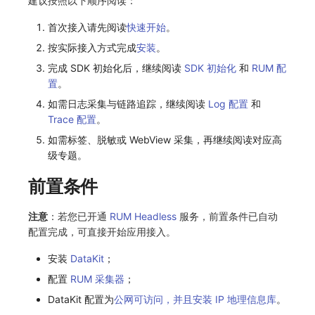
建议按照以下顺序阅读：
常见问题
自定义 View
环境变量
事件
工作空间内置 API Key
观测云费用中心服务协议
手动兼容接入
tvOS 数据采集
自定义事件通知模板
Teams
敏感数据脱敏
使用量限制更新
首次接入请先阅读
快速开始
。
按实际接入方式完成
安装
。
Resource Hook
成员管理
异常追踪
角色管理
观测云移动应用隐私政策
监控器内部原理
Telegram Bot
工作空间
上传空间图片相关资源
完成 SDK 初始化后，继续阅读
SDK 初始化
和
RUM 配
WebSocket 长连接采集
角色管理
故障中心
Issue
观测云移动 SDK 隐私政策
工作空间自定义配置
获取图片相关资源
置
。
如需日志采集与链路追踪，继续阅读
Log 配置
和
FAQ
API Keys 管理
错误中心
分组管理
数据处理协议（DPA）
属性声明
自定义工作空间绑定信息
Trace 配置
。
如需标签、脱敏或 WebView 采集，再继续阅读对应高
更新日志
Client Token 管理
基础设施
Issue 等级
观测云账号注销须知
跨空间授权
修改品牌标识
级专题。
黑名单
统一目录
模板管理
观测云费用中心账号注销须知
跨站点授权
工作空间-查询索引信息列表
前置条件
数据转发
日志
数据查询
观测云 Obsy AI 智能服务使用协议
账号管理
工作空间-索引模板配置
注意
：若您已开通
RUM Headless
服务，前置条件已自动
配置完成，可直接开始应用接入。
数据访问
指标
登录映射规则
安装
DataKit
；
正则表达式
用户访问监测
场景-仪表板
配置
RUM 采集器
；
审计事件
可用性监测
链路追踪
DataKit 配置为
公网可访问，并且安装 IP 地理信息库
。