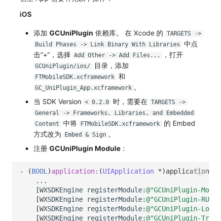
iOS
添加
GCUniPlugin
依赖库。 在 Xcode 的
TARGETS ->
中点
Build Phases -> Link Binary With Libraries
击“+”，选择
，打开
Add Other -> Add Files...
目录，添加
GCUniPlugin/ios/
和
FTMobileSDK.xcframework
。
GC_UniPlugin_App.xcframework
当 SDK Version
时，需要在
< 0.2.0
TARGETS ->
General -> Frameworks, Libraries, and Embedded
中将
的 Embed
Content
FTMobileSDK.xcframework
方式改为
。
Embed & Sign
注册
GCUniPlugin Module
：
-
(
BOOL
)
application:
(
UIApplication
*
)
application
di
...
[
WXSDKEngine
registerModule
:
@"GCUniPlugin-Mobil
[
WXSDKEngine
registerModule
:
@"GCUniPlugin-RUM"
[
WXSDKEngine
registerModule
:
@"GCUniPlugin-Logge
[
WXSDKEngine
registerModule
:
@"GCUniPlugin-Trace