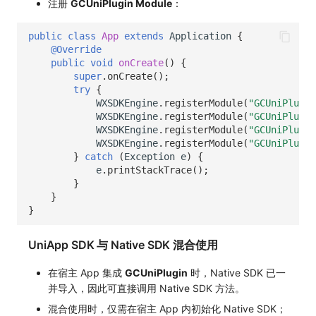
注册
GCUniPlugin Module
：
public
class
App
extends
Application
{
@Override
public
void
onCreate
()
{
super
.
onCreate
();
try
{
WXSDKEngine
.
registerModule
(
"GCUniPlugin
WXSDKEngine
.
registerModule
(
"GCUniPlugin
WXSDKEngine
.
registerModule
(
"GCUniPlugin
WXSDKEngine
.
registerModule
(
"GCUniPlugin
}
catch
(
Exception
e
)
{
e
.
printStackTrace
();
}
}
}
UniApp SDK 与 Native SDK 混合使用
在宿主 App 集成
GCUniPlugin
时，Native SDK 已一
并导入，因此可直接调用 Native SDK 方法。
混合使用时，仅需在宿主 App 内初始化 Native SDK；