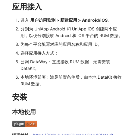
分享管理
监控
DataKit清单
应用接入
跨工作空间授权
LLM监测
进入
用户访问监测 > 新建应用 > Android/iOS
。
分别为 UniApp Android 和 UniApp iOS 创建两个应
字段展示权限
管理
用，以便分别接收 Android 和 iOS 平台的 RUM 数据。
敏感数据扫描
快照管理
为每个平台填写对应的应用名称和应用 ID。
选择应用接入方式：
实验室
DQL 数据查询
公网 DataWay：直接接收 RUM 数据，无需安装
SSO 管理
Func 函数
DataKit。
本地环境部署：满足前置条件后，由本地 DataKit 接收
支持中心
账单分析
RUM 数据。
免登录 Token
安装
图表图片
本地使用