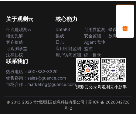
关于观测云
核心能力
什么是观测云
DataKit
可用性监测
错误中心
概念先解
集成
安全监测
故障中心
客户价值
日志
Agent 监测
可观测学堂
应用性能监测
监控
法律协议
用户访问监测
统一目录
联系我们
热线电话：400-882-3320
销售咨询：sales@guance.com
市场合作：marketing@guance.com
观测云公众号
观测云小助手
© 2013-2026 常州观测云信息科技有限公司 |
苏 ICP 备 2026042728
号-2