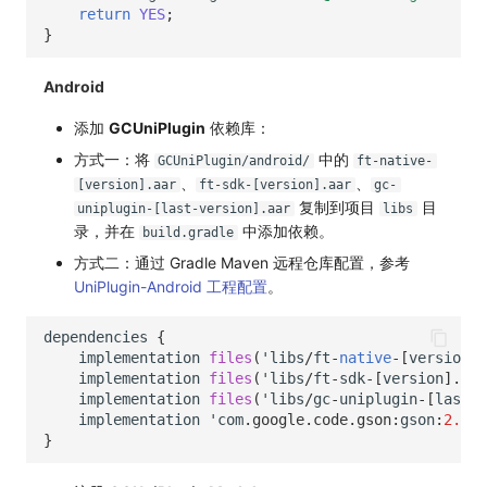
return
YES
;
}
Android
添加
GCUniPlugin
依赖库：
方式一：将
中的
GCUniPlugin/android/
ft-native-
、
、
[version].aar
ft-sdk-[version].aar
gc-
复制到项目
目
uniplugin-[last-version].aar
libs
录，并在
中添加依赖。
build.gradle
方式二：通过 Gradle Maven 远程仓库配置，参考
UniPlugin-Android 工程配置
。
dependencies
{
implementation
files
(
'
libs
/
ft
-
native
-[
version
]
.
implementation
files
(
'
libs
/
ft
-
sdk
-[
version
]
.
aar
implementation
files
(
'
libs
/
gc
-
uniplugin
-[
last
-
v
implementation
'
com
.
google
.
code
.
gson
:
gson
:
2.8.5
}