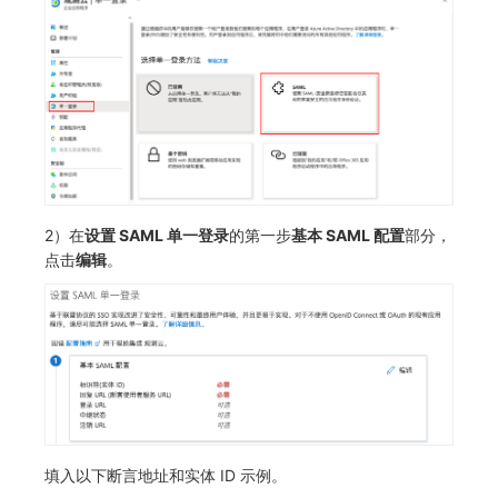
SourceMap
监控
DataKit清单
自定义环境变量
LLM监测
其他
管理
快照管理
DQL 数据查询
2）在
设置 SAML 单一登录
的第一步
基本 SAML 配置
部分，
Func 函数
点击
编辑
。
账单分析
免登录 Token
图表图片
填入以下断言地址和实体 ID 示例。