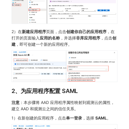
常见问题
macOS
事件
工作空间内置 API Key
观测云费用中心服务协议
自定义 View
自定义事件通知模板
Teams
敏感数据脱敏
使用量限制更新
Windows
异常追踪
角色管理
观测云移动应用隐私政策
Resource Hook
监控器内部原理
Telegram Bot
工作空间
上传空间图片相关资源
2）在
新建应用程序
页面，点击
创建你自己的应用程序
，在
C++
故障中心
Issue
观测云移动 SDK 隐私政策
WebSocket 长连接采集
工作空间自定义配置
获取图片相关资源
打开的页面输入
应用的名称
，并选择
非库应用程序
，点击
创
建
，即可创建一个新的应用程序。
Unity
错误中心
分组管理
数据处理协议（DPA）
FAQ
属性声明
自定义工作空间绑定信息
查看器
基础设施
Issue 等级
观测云账号注销须知
更新日志
跨空间授权
修改品牌标识
分析看板
统一目录
模板管理
观测云费用中心账号注销须知
跨站点授权
工作空间-查询索引信息列表
会话重放
日志
数据查询
观测云 Obsy AI 智能服务使用协议
账号管理
工作空间-索引模板配置
2、为应用程序配置 SAML
用户洞察
指标
登录映射规则
注意
：本步骤将 AAD 应用程序属性映射到观测云的属性，
数据访问
用户访问监测
场景-仪表板
建立 AAD 和观测云之间的信任关系。
1）在新创建的应用程序，点击
单一登录
，选择
SAML
。
自建追踪
可用性监测
链路追踪