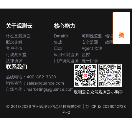
关于观测云
核心能力
什么是观测云
DataKit
可用性监测
错误中心
概念先解
集成
安全监测
故障中心
客户价值
日志
Agent 监测
可观测学堂
应用性能监测
监控
法律协议
用户访问监测
统一目录
联系我们
热线电话：400-882-3320
销售咨询：sales@guance.com
市场合作：marketing@guance.com
观测云公众号
观测云小助手
© 2013-2026 常州观测云信息科技有限公司 |
苏 ICP 备 2026042728
号-2