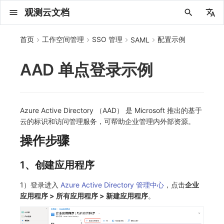
观测云文档
中文
首页
工作空间管理
SSO 管理
配置示例
SAML
English
AAD 单点登录示例
2025 年
概念先解
注册免费版
安装并使用 DataKit
更新日志
DQL 查询入口
管理 Pipelines
仪表板
创建/编辑笔记
所有事件
创建错误投递规则
创建 Issue
故障列表
主机
新建实体对象
指标采集
日志采集
数据采集
Web
拨测任务
新建检测规则
数据采集
监控器
关键指标
邀请成员
权限清单
Open API
新建转发规则
模版库
创建扫描规则
Status Page
应用列表
查看器
Obsy Copilot
Agent 管理
OWL CLI
公共请求参数
Func 托管版
数据存储策略
费用结算方式
名词解释
发布历史
公共请求参数
关于内置角色的说明
观测云商业版订阅协议
从官网注册商业版
在 Linux 上安装
2025
主机安装
服务管理
主配置
HTTP API
DBSCAN
PromQL 快速上手
快速开始
列表管理
图表类型
变量查询
快速搭建
绑定内置视图
等级定义
等级定义
类型
总览
数据上报
日志列表
日志索引
关联 Web 应用访问
性能指标
手动安装
Web 应用接入
更新日志
更新日志
更新日志
更新日志
更新日志
更新日志
更新日志
快速开始
更新日志
快速开始
快速开始
Session（会话）
Web
会话热图
SourceMap 配置
数据拦截与修改
API 拨测
官方检测库
语法
官方模板库
应用智能检测
新建 SLO
新建告警策略
钉钉机器人
数据转发至 AWS S3
自定义新建
新建 Agent 监测应用
搜索
保存快照
可观测分析
Agent 创建
手动安装
快速开始
仪表板
未恢复事件列出
频道
故障列表
错误中心
基础设施
实体列表
聚类查询
获取指标集相关信息
应用
拨测任务
监控器
应用
字段管理
列出
DQL 数据异步查询
列出
获取账单计费项消费累计
获取时序趋势图
AWS
一般图表数据返回
基础
计费产生逻辑
费用中心账号结算
注册与版本
2025 年
部署必读
如何开始
部署配置手册
计量数据结构与使用
列出
列出
列出
列出
新建
初始化并获取
列出
获取
列出
有效的等级列表
模版-列出
DQL数据查询
添加映射配置
标识ID导入
apm 服务列出
在线 Datakit 列表
2024 年
客户价值
注册商业版
快速创建仪表板
DataKit 安装
DQL 函数
Pipeline 手册
可视化图表
Chart Block 配置说明
未恢复事件
错误列表
管理 Issue
故障详情
容器
实体列表
指标分析
浏览器日志采集
服务
小程序
概览
管理检测规则
查看器
智能监控
功能菜单
常见问题
管理转发规则
管理扫描规则
工单管理
查看器
快照
套餐与积分
我的任务
OWL MCP Server
公共响应结构
云账号管理
商业版
常见问题
登录方式
私有化版本说明
公共响应结构
未恢复事件查询
观测云专属版订阅协议
从云厂商注册商业版
在 Windows 上安装
2021~2024
容器安装
状态查看
采集器配置
文档撰写
本地 Func 如何上报自定义高级函数
基础和原理
页面管理
图表配置
对象映射
列表管理
Issue 发现
等级映射
分析看板
拓扑
日志详情
原生直写索引
配置应用性能监测采样
服务拓扑
自动注入
前端框架插件接入
应用接入
快速开始
迁移指南
快速开始
快速开始
快速开始
快速开始
应用接入
快速开始
应用接入
应用接入
View（页面）
移动端
漏斗分析
脚本上传 sourcemap
页面性能
网络路径拨测
自定义创建
内置函数
检测规则
云账单智能监控
管理 SLO
管理告警策略
企业微信机器人
数据转发至华为云 OBS
官方规则库
新建 LLM 监测应用
筛选
分享快照
数据检索
Agent 容器安装
自动安装
工具清单
仪表板轮播
获取事件内容
Issue
值班
错误中心规则
资源目录
拓扑图
索引
聚合生成指标
SourceMap
自建节点管理
SLO
全局标签
新建
DQL 数据查询(旧版)
执行外部函数
获取账单信息
生成认证 code
阿里云
拓扑图数据返回
云同步脚本集
计费价格明细
阿里云账号结算
结算与账单
2024 年
如何申请 License
升级商业版
运维FAQ
获取
创建
添加成员
创建
获取
修改
修改ISSUE
创建
模版-获取模版详情
修改映射配置
service map
2023 年
版本区分
开始使用监控器
DataKit 使用
高级函数
视图变量
变更事件
错误规则详情
分析看板
故障分析看板
进程
实体详情
指标管理
小程序日志采集
分析看板
Android
查看器
信号
概览
SLO
日志延迟可见
FAQ
分析看板
自动化
故障排查
接口签名认证
外部数据源
企业版
账户概览
产品部署
签名认证
拓扑图图表接口
观测云免费版订阅协议
在 macOS 上安装
批量安装
更新
选举配置
Platypus 语法
图表查询
页面管理
通知策略
故障自动分析
网络流
外部索引
应用性能监测关联日志
服务详情
查看器
SSR 框架下接入
远程配置与强制采样
应用接入
快速开始
应用接入
应用接入
应用接入
应用接入
配置说明
应用接入
配置说明
配置说明
Resource（资源）
Webpack 上传 sourcemap
内容安全策略
多步拨测
自定义模板库
主机智能检测
SLO 详情
告警聚合通知模板
飞书机器人
数据转发至阿里云 OSS
时间控件
资源生成
Agent 服务运维
快速开始
笔记
手动恢复事件
日程
配置管理
数据转发
智能巡检
成员管理
分享
DQL 数据查询
获取账户余额
华为云
亚马逊云账号结算
2023 年
基础设施部署
SSO 管理
使用FAQ
新增
获取
修改
获取
修改
列出
修改
模版-导入自定义系统模版
映射配置列出
Azure Active Directory （AAD） 是 Microsoft 推出的基于
云的标识和访问管理服务，可帮助企业管理内外部资源。
2022 年
常见问题
开启 APM 链路追踪
DataKit 配置
DQL VS 其它查询语言
报告
智能监控事件
常见问题
日程
值班
数据库
实体类型管理
生成指标
日志查看器
链路
iOS/tvOS/macOS
自建节点管理
执行日志
静默管理
任务接入
使用限制
脚本市场
常见问题
支持中心
开始使用
前台账号
单位说明
观测云 SaaS 服务等级协议
在 Kubernetes 上安装
离线安装
DQL 查询
代理配置
内置函数
图表 JSON
故障聚合规则
设备
Electron 应用接入
基于 Uniapp 开发框架的小程序接入
配置说明
应用接入
配置说明
配置说明
配置说明
配置说明
高级场景
配置说明
高级场景
高级场景
Action（操作）
Vite 上传 sourcemap
浏览器拨测
监控器列表
Kubernetes 智能检测
Webhook 自定义
数据转发至 Kafka 消息队列
维度分析
知识服务
Agent 正向代理配置
工具清单
新版笔记
创建事件
配置管理
数据访问
静默配置
角色管理
删除
同组织 Trace 查询
作废认证 code
腾讯云
华为云账号结算
2022 年
开始安装
管理后台手册
升级观测云
修改
修改
更换空间拥有者
轮换工作空间 Token
列出
批量删除
管理工作空间
模版-删除自定义模版
删除映射配置
操作步骤
2021 年
DataKit 开发手册
笔记
事件详情
配置管理
配置管理
网络
全景拓扑图
常见问题
BPF 网络日志
错误追踪
HarmonyOS
常见问题
Arbiter
告警策略
用量统计
请求示例
账单管理
运维手册
管理后台账号
飞书 SSO（OIDC）配置说明
法律声明
以 Kubernetes helm 方式安装
其它命令
DataKit Operator
附加功能
图表链接
Webhook配置
网络路径
采集数据说明
应用数据采集
高级场景
配置说明
高级场景
高级场景
高级场景
高级场景
应用数据采集
框架接入
应用数据采集
故障排查
Long Task（长任务）
恢复监控器
日志智能检测
简单 HTTP 请求
数据转发至火山引擎 TOS
显示列
技能
命令参考
查看器
告警策略
API Key 管理
取消快照/图表分享
Azure
激活产品
容量规划
启用/禁用
启用/禁用
修改
删除
删除
模版-批量删除自定义模版
开关状态设置
1、创建应用程序
2020 年
查看器
常见问题
常见问题
资源目录
错误追踪
Profiling
React Native
通知对象管理
Agent 版本历史
OpenAPI SDK
账户管理
扩展使用
工作空间成员
SourceMap 分片上传
数据安全保密协议
Docker 安装
故障排查
其它配置方式
性能基准和优化
事件关联
采样配置
应用数据采集
高级场景
应用数据采集
应用数据采集
应用数据采集
应用数据采集
故障排查
高级场景
故障排查
Error（错误）
运算符
用户访问智能检测
短信
数据转发至谷歌云 GCS
MCP 服务
内置视图
通知对象管理
黑名单
DataWay
删除
删除
批量设置故障 AI 自动分析配置
批量删除
获取开关状态信息
自定义用户访
1）登录进入
Azure Active Directory 管理中心
，点击
企业
2019 年
内置视图
常见问题
索引
Flutter
常见问题
Obscli
公共错误定义
工作空间管理
工作空间
部署版跨站点授权
数据安全协议
应用程序 > 所有应用程序 > 新建应用程序
Datakit Operator
虚拟互联网接入
用户操作 Action
故障排查
应用数据采集
故障排查
故障排查
故障排查
故障排查
应用数据采集
真值表
语音电话
消息渠道
服务管理
Pipelines
部署方案
修改品牌标识
删除
。
常见问题
跨工作空间索引查询
UniApp
场景
常见问题
工作空间 API Key
同组织跨工作空间 Trace 查询
观测云费用中心用户充值协议
性能展示
自定义数据与事件
故障排查
故障排查
事件等级
Slack
Agent 协作（A2A）
服务性能
数据访问
使用量限制查询